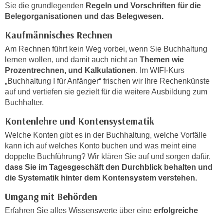
Sie die grundlegenden
Regeln und Vorschriften für die
n
d
Belegorganisationen und das Belegwesen.
E
e
U
Kaufmännisches Rechnen
n
-
w
Am Rechnen führt kein Weg vorbei, wenn Sie Buchhaltung
U
i
lernen wollen, und damit auch nicht an
Themen wie
S
r
Prozentrechnen, und Kalkulationen
. Im WIFI-Kurs
A
„Buchhaltung I für Anfänger“ frischen wir Ihre Rechenkünste
z
u
auf und vertiefen sie gezielt für die weitere Ausbildung zum
i
n
Buchhalter.
e
t
l
Kontenlehre und Kontensystematik
e
o
Welche Konten gibt es in der Buchhaltung, welche Vorfälle
r
r
kann ich auf welches Konto buchen und was meint eine
w
i
doppelte Buchführung? Wir klären Sie auf und sorgen dafür,
o
e
dass Sie im Tagesgeschäft den Durchblick behalten und
r
n
die Systematik hinter dem Kontensystem verstehen.
f
t
e
Umgang mit Behörden
i
n
e
Erfahren Sie alles Wissenswerte über eine
erfolgreiche
h