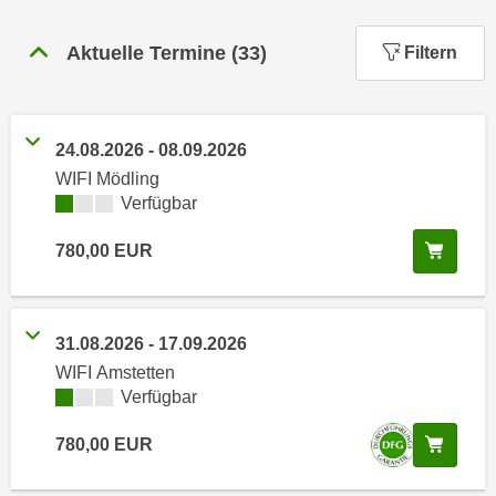
n
h
u
Aktuelle Termine
(
33
)
C
Filtern
r
o
C
o
o
k
o
24.08.2026
-
08.09.2026
i
k
WIFI Mödling
e
i
Kursverfügbarkeit:
Verfügbar
s
e
v
s
In de
780,00
EUR
o
,
n
d
U
i
31.08.2026
-
17.09.2026
S
e
-
WIFI Amstetten
f
Kursverfügbarkeit:
Verfügbar
a
ü
m
r
In de
780,00
EUR
e
d
r
i