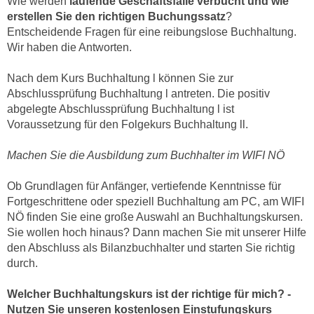
Wie werden
laufende Geschäftsfälle verbucht und wie
k
z
erstellen Sie den richtigen Buchungssatz
?
i
w
Entscheidende Fragen für eine reibungslose Buchhaltung.
e
e
Wir haben die Antworten.
-
c
S
k
Nach dem Kurs Buchhaltung l können Sie zur
e
Abschlussprüfung Buchhaltung l antreten. Die positiv
e
t
abgelegte Abschlussprüfung Buchhaltung l ist
n
z
Voraussetzung für den Folgekurs Buchhaltung ll.
u
u
n
Machen Sie die Ausbildung zum Buchhalter im WIFI NÖ
n
d
g
u
Ob Grundlagen für Anfänger, vertiefende Kenntnisse für
z
m
Fortgeschrittene oder speziell Buchhaltung am PC, am WIFI
u
f
NÖ finden Sie eine große Auswahl an Buchhaltungskursen.
s
ü
Sie wollen hoch hinaus? Dann machen Sie mit unserer Hilfe
t
r
den Abschluss als Bilanzbuchhalter und starten Sie richtig
i
S
durch.
m
i
m
Welcher Buchhaltungskurs ist der richtige für mich? -
e
e
Nutzen Sie unseren kostenlosen Einstufungskurs
r