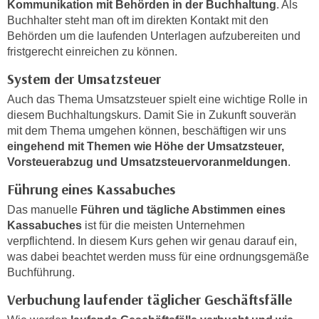
Kommunikation mit Behörden in der Buchhaltung
. Als
r
a
Buchhalter steht man oft im direkten Kontakt mit den
t
b
Behörden um die laufenden Unterlagen aufzubereiten und
e
e
fristgerecht einreichen zu können.
C
n
o
System der Umsatzsteuer
.
o
Auch das Thema Umsatzsteuer spielt eine wichtige Rolle in
W
k
diesem Buchhaltungskurs. Damit Sie in Zukunft souverän
e
i
mit dem Thema umgehen können, beschäftigen wir uns
n
e
eingehend mit Themen wie Höhe der Umsatzsteuer,
n
s
Vorsteuerabzug und Umsatzsteuervoranmeldungen
.
S
z
Führung eines Kassabuches
i
u
e
Das manuelle
Führen und tägliche Abstimmen eines
A
d
Kassabuches
ist für die meisten Unternehmen
n
e
verpflichtend. In diesem Kurs gehen wir genau darauf ein,
a
r
was dabei beachtet werden muss für eine ordnungsgemäße
l
Buchführung.
C
y
o
s
Verbuchung laufender täglicher Geschäftsfälle
o
e