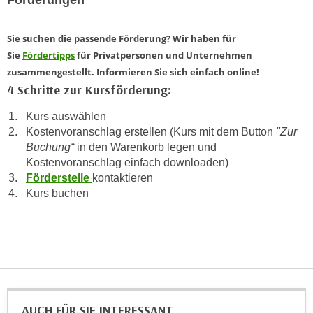
u
e
b
n
Sie suchen die passende Förderung? Wir haben für
i
i
Sie
Fördertipps
für Privatpersonen und Unternehmen
e
n
zusammengestellt. Informieren Sie sich einfach online!
t
d
4 Schritte zur Kursförderung:
e
e
n
Kurs auswählen
n
,
Kostenvoranschlag erstellen (Kurs mit dem Button
"Zur
U
w
Buchung“
in den Warenkorb legen und
S
e
Kostenvoranschlag einfach downloaden)
A
r
Förderstelle
kontaktieren
,
d
Kurs buchen
b
e
e
n
i
w
w
e
e
i
l
t
c
e
AUCH FÜR SIE INTERESSANT