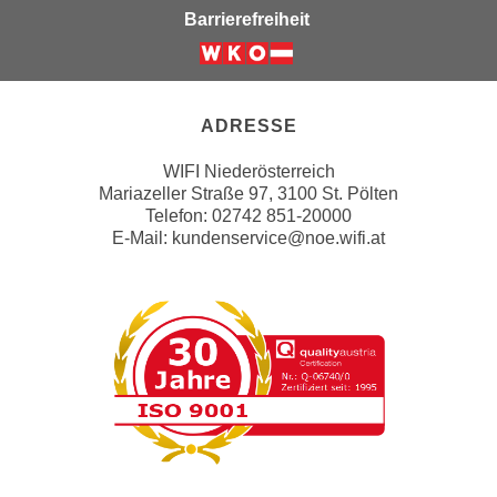
,
Barrierefreiheit
n
S
d
i
Weiter zur Website der Wirts
a
e
u
n
ADRESSE
s
u
g
WIFI Niederösterreich
r
e
Mariazeller Straße 97, 3100 St. Pölten
e
w
Telefon: 02742 851-20000
i
E-Mail:
kundenservice@noe.wifi.at
ä
n
h
g
l
e
t
s
e
c
P
h
a
r
r
ä
t
n
n
k