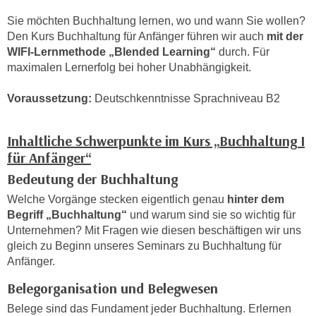
h
e
Sie möchten Buchhaltung lernen, wo und wann Sie wollen?
u
r
Den Kurs Buchhaltung für Anfänger führen wir auch
mit der
t
e
WIFI-Lernmethode „Blended Learning“
durch. Für
z
n
maximalen Lernerfolg bei hoher Unabhängigkeit.
a
“
b
k
Voraussetzung:
Deutschkenntnisse Sprachniveau B2
k
l
o
i
Inhaltliche Schwerpunkte im Kurs „Buchhaltung I
m
c
für Anfänger“
m
k
e
Bedeutung der Buchhaltung
e
n
n
Welche Vorgänge stecken eigentlich genau
hinter dem
z
,
Begriff „Buchhaltung“
und warum sind sie so wichtig für
w
Unternehmen? Mit Fragen wie diesen beschäftigen wir uns
v
i
gleich zu Beginn unseres Seminars zu Buchhaltung für
e
s
Anfänger.
r
c
w
Belegorganisation und Belegwesen
h
e
Belege sind das Fundament jeder Buchhaltung. Erlernen
e
n