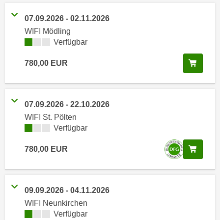
i
e
k
07.09.2026
-
02.11.2026
F
a
u
WIFI Mödling
n
Kursverfügbarkeit:
Verfügbar
n
i
k
s
In de
780,00
EUR
t
c
i
h
o
e
n
07.09.2026
-
22.10.2026
n
d
WIFI St. Pölten
U
e
Kursverfügbarkeit:
Verfügbar
n
r
t
In de
W
780,00
EUR
e
e
r
b
n
s
09.09.2026
-
04.11.2026
e
e
WIFI Neunkirchen
h
i
Kursverfügbarkeit:
Verfügbar
m
t