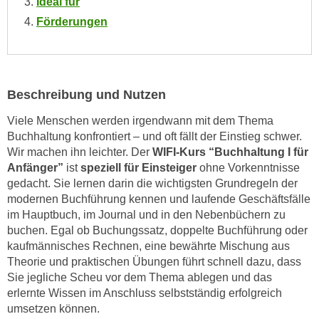
Ideal für
n
i
Förderungen
S
c
i
h
e
n
a
i
u
Beschreibung und Nutzen
c
f
h
Viele Menschen werden irgendwann mit dem Thema
„
t
Buchhaltung konfrontiert – und oft fällt der Einstieg schwer.
A
Wir machen ihn leichter. Der
WIFI-Kurs “Buchhaltung I für
d
l
Anfänger”
ist
speziell für Einsteiger
ohne Vorkenntnisse
e
l
gedacht. Sie lernen darin die wichtigsten Grundregeln der
m
e
modernen Buchführung kennen und laufende Geschäftsfälle
D
a
im Hauptbuch, im Journal und in den Nebenbüchern zu
a
k
buchen. Egal ob Buchungssatz, doppelte Buchführung oder
t
z
kaufmännisches Rechnen, eine bewährte Mischung aus
e
e
Theorie und praktischen Übungen führt schnell dazu, dass
n
Sie jegliche Scheu vor dem Thema ablegen und das
p
s
erlernte Wissen im Anschluss selbstständig erfolgreich
t
c
umsetzen können.
i