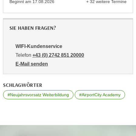
Beginnt am
17.08.2026
+ 32 weitere Termine
e
n
anzeigen
m
g
E
z
U
SIE HABEN FRAGEN?
w
-
e
D
c
WIFI-Kundenservice
a
k
Telefon
+43 (0) 2742 851 20000
t
e
e
E-Mail senden
u
n
an WIFI-Kundenservice: mailto:kundenservice@noe.w
n
s
d
SCHLAGWÖRTER
c
O
h
p
#Neujahrsvorsatz Weiterbildung
#AirportCity Academy
u
t
t
i
z
m
r
i
e
e
c