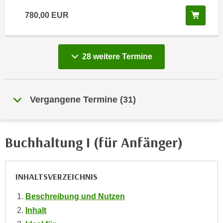
e
e
In de
780,00
EUR
n
n
e
o
i
t
n
vergange
28 weitere
Termine
w
s
e
e
n
t
d
Vergangene Termine
(
31
)
z
i
e
g
n
s
Buchhaltung I (für Anfänger)
,
i
w
n
e
d
l
INHALTSVERZEICHNIS
.
c
W
Beschreibung und Nutzen
h
e
Inhalt
e
n
s