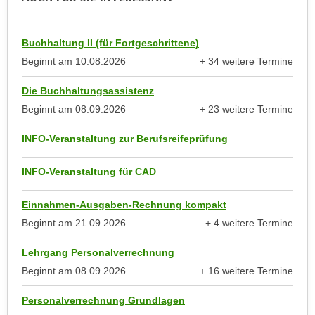
h
r
e
e
n
Buchhaltung II (für Fortgeschrittene)
C
I
o
Beginnt am
10.08.2026
+ 34 weitere Termine
h
anzeigen
o
r
Die Buchhaltungsassistenz
k
e
Beginnt am
08.09.2026
+ 23 weitere Termine
i
anzeigen
D
e
INFO-Veranstaltung zur Berufsreifeprüfung
a
s
t
f
INFO-Veranstaltung für CAD
e
ü
n
r
Einnahmen-Ausgaben-Rechnung kompakt
k
M
Beginnt am
21.09.2026
+ 4 weitere Termine
e
a
anzeigen
i
r
Lehrgang Personalverrechnung
n
k
Beginnt am
08.09.2026
+ 16 weitere Termine
e
e
anzeigen
m
t
Personalverrechnung Grundlagen
d
i