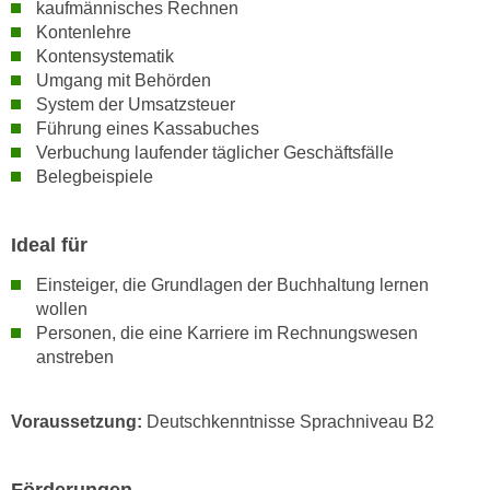
kaufmännisches Rechnen
a
h
Kontenlehre
t
m
Kontensystematik
e
e
Umgang mit Behörden
n
O
System der Umsatzsteuer
a
Führung eines Kassabuches
n
u
Verbuchung laufender täglicher Geschäftsfälle
l
c
Belegbeispiele
i
h
n
a
e
Ideal für
n
-
U
Einsteiger, die Grundlagen der Buchhaltung lernen
J
n
wollen
o
t
Personen, die eine Karriere im Rechnungswesen
u
anstreben
e
r
r
n
n
e
Voraussetzung:
Deutschkenntnisse Sprachniveau B2
e
y
h
z
Förderungen
m