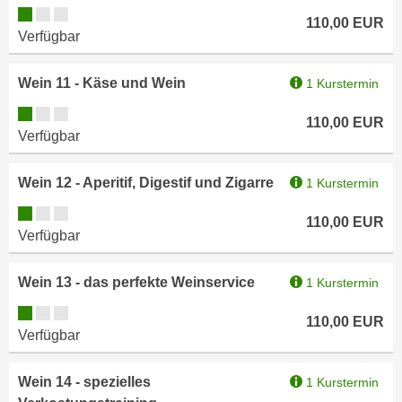
k
Kursverfügbarkeit:
z
110,00
EUR
i
w
Verfügbar
e
e
-
c
Wein 11 - Käse und Wein
1 Kurstermin
S
k
Kursverfügbarkeit:
e
e
110,00
EUR
t
Verfügbar
n
z
u
u
Wein 12 - Aperitif, Digestif und Zigarre
1 Kurstermin
n
n
d
Kursverfügbarkeit:
g
110,00
EUR
u
Verfügbar
z
m
u
f
Wein 13 - das perfekte Weinservice
1 Kurstermin
s
ü
t
Kursverfügbarkeit:
r
110,00
EUR
i
Verfügbar
S
m
i
m
e
Wein 14 - spezielles
1 Kurstermin
e
r