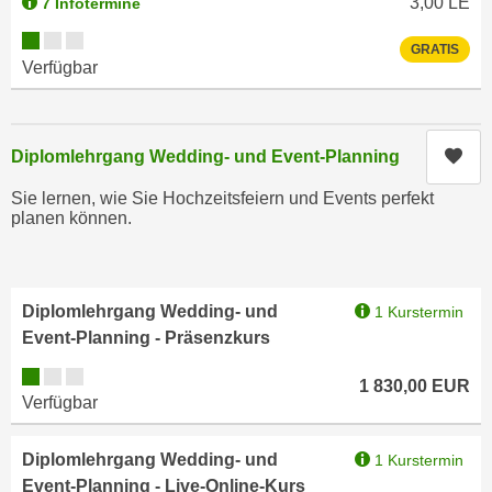
3,00
LE
7 Infotermine
i
e
k
Kursverfügbarkeit:
F
GRATIS
a
Verfügbar
u
n
n
i
k
s
t
Kur
Diplomlehrgang Wedding- und Event-Planning
c
i
h
Sie lernen, wie Sie Hochzeitsfeiern und Events perfekt
o
planen können.
e
n
n
d
U
e
n
r
Diplomlehrgang Wedding- und
1 Kurstermin
t
W
Event-Planning - Präsenzkurs
e
e
Kursverfügbarkeit:
r
b
1 830,00
EUR
Verfügbar
n
s
e
e
h
Diplomlehrgang Wedding- und
1 Kurstermin
i
m
Event-Planning - Live-Online-Kurs
t