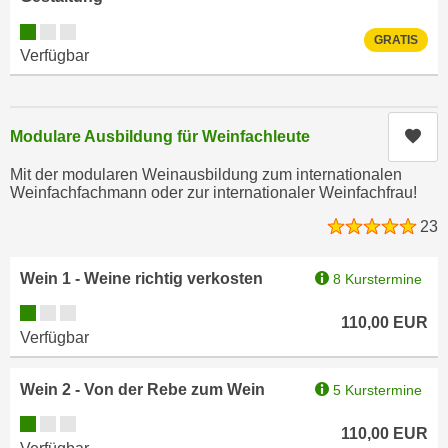
h
e
Kursverfügbarkeit:
u
r
GRATIS
t
Verfügbar
e
z
n
a
“
b
k
Kur
Modulare Ausbildung für Weinfachleute
k
l
o
Mit der modularen Weinausbildung zum internationalen
i
Weinfachfachmann oder zur internationaler Weinfachfrau!
m
c
m
23
k
e
e
n
Wein 1 - Weine richtig verkosten
n
8 Kurstermine
z
,
Kursverfügbarkeit:
w
110,00
EUR
v
Verfügbar
i
e
s
r
Wein 2 - Von der Rebe zum Wein
5 Kurstermine
c
w
h
Kursverfügbarkeit:
e
110,00
EUR
e
n