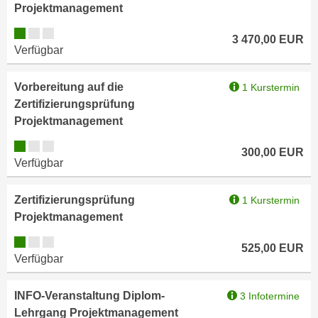
u
Projektmanagement
d
z
Kursverfügbarkeit:
i
e
3 470,00
EUR
Verfügbar
e
i
C
g
o
Vorbereitung auf die
1 Kurstermin
e
o
Zertifizierungsprüfung
n
k
Projektmanagement
.
i
U
Kursverfügbarkeit:
e
300,00
EUR
m
Verfügbar
s
I
e
h
Zertifizierungsprüfung
1 Kurstermin
r
n
Projektmanagement
h
e
o
Kursverfügbarkeit:
n
525,00
EUR
b
Verfügbar
d
e
a
n
r
INFO-Veranstaltung Diplom-
3 Infotermine
e
ü
Lehrgang Projektmanagement