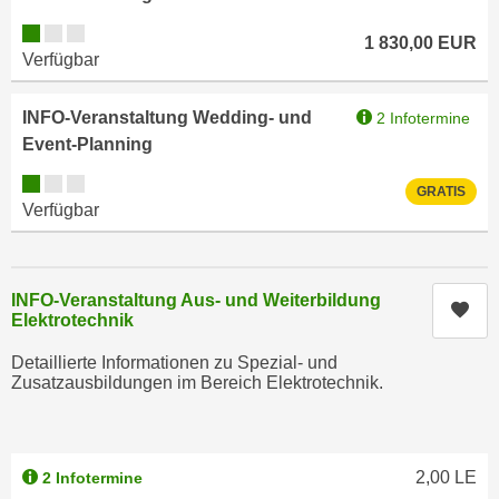
e
e
Kursverfügbarkeit:
n
1 830,00
EUR
n
Verfügbar
e
o
i
t
INFO-Veranstaltung Wedding- und
2 Infotermine
n
w
Event-Planning
s
e
e
Kursverfügbarkeit:
n
GRATIS
t
Verfügbar
d
z
i
e
g
n
s
INFO-Veranstaltung Aus- und Weiterbildung
Kur
,
i
Elektrotechnik
w
n
Detaillierte Informationen zu Spezial- und
e
d
Zusatzausbildungen im Bereich Elektrotechnik.
l
.
c
W
h
e
e
2,00
LE
2 Infotermine
n
s