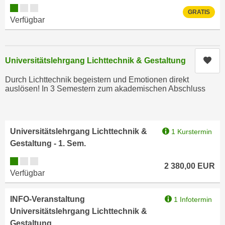
n
Kursverfügbarkeit:
i
GRATIS
S
Verfügbar
c
i
h
e
n
a
i
Kur
Universitätslehrgang Lichttechnik & Gestaltung
u
c
f
Durch Lichttechnik begeistern und Emotionen direkt
h
„
auslösen! In 3 Semestern zum akademischen Abschluss
t
A
d
l
e
l
Universitätslehrgang Lichttechnik &
m
1 Kurstermin
e
Gestaltung - 1. Sem.
D
a
a
k
Kursverfügbarkeit:
2 380,00
EUR
t
z
Verfügbar
e
e
n
p
INFO-Veranstaltung
1 Infotermin
s
t
Universitätslehrgang Lichttechnik &
c
i
Gestaltung