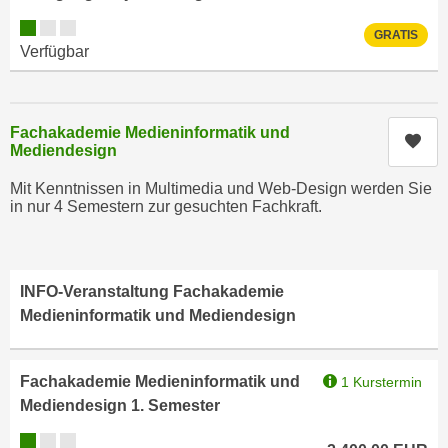
n
b
Kursverfügbarkeit:
p
GRATIS
e
Verfügbar
e
r
r
h
s
i
o
Fachakademie Medieninformatik und
n
Kur
Mediendesign
n
a
e
u
Mit Kenntnissen in Multimedia und Web-Design werden Sie
n
in nur 4 Semestern zur gesuchten Fachkraft.
s
b
e
e
i
z
n
INFO-Veranstaltung Fachakademie
o
e
Medieninformatik und Mediendesign
g
a
e
n
n
g
Fachakademie Medieninformatik und
1 Kurstermin
e
e
Mediendesign 1. Semester
n
n
Kursverfügbarkeit:
D
e