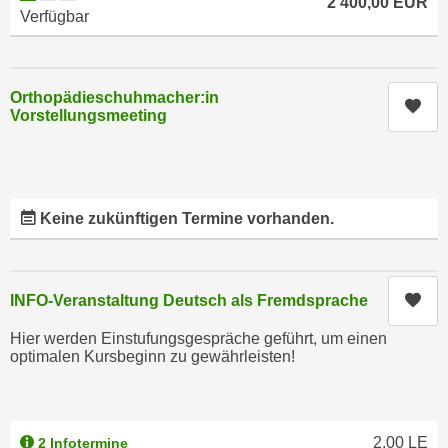
2 400,00
EUR
a
Verfügbar
h
t
m
e
e
n
O
Orthopädieschuhmacher:in
Kur
a
Vorstellungsmeeting
n
u
l
c
i
h
n
a
e
Keine zukünftigen Termine vorhanden.
n
-
U
J
n
o
Kur
INFO-Veranstaltung Deutsch als Fremdsprache
t
u
e
r
Hier werden Einstufungsgespräche geführt, um einen
r
optimalen Kursbeginn zu gewährleisten!
n
n
e
e
y
h
z
2,00
LE
2 Infotermine
m