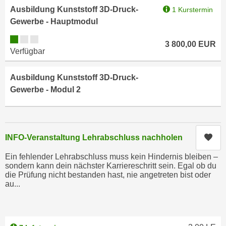
n
Ausbildung Kunststoff 3D-Druck-
1 Kurstermin
h
u
Gewerbe - Hauptmodul
C
r
o
Kursverfügbarkeit:
C
3 800,00
EUR
o
Verfügbar
o
k
o
i
k
Ausbildung Kunststoff 3D-Druck-
e
i
Gewerbe - Modul 2
s
e
v
s
o
,
n
d
Kur
INFO-Veranstaltung Lehrabschluss nachholen
U
i
S
Ein fehlender Lehrabschluss muss kein Hindernis bleiben –
e
sondern kann dein nächster Karriereschritt sein. Egal ob du
-
f
die Prüfung nicht bestanden hast, nie angetreten bist oder
a
au...
ü
m
r
e
d
r
i