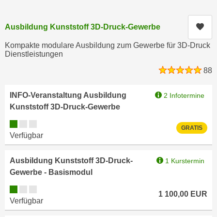
c
i
h
m
Kur
Ausbildung Kunststoff 3D-Druck-Gewerbe
t
m
e
Kompakte modulare Ausbildung zum Gewerbe für 3D-Druck
u
n
Dienstleistungen
n
S
g
88
i
v
e
e
INFO-Veranstaltung Ausbildung
2 Infotermine
,
r
Kunststoff 3D-Druck-Gewerbe
d
w
Kursverfügbarkeit:
a
e
GRATIS
s
Verfügbar
n
s
d
w
Ausbildung Kunststoff 3D-Druck-
1 Kurstermin
e
i
Gewerbe - Basismodul
n
r
w
Kursverfügbarkeit:
a
1 100,00
EUR
i
Verfügbar
u
r
c