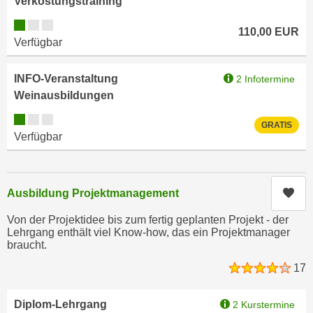
Verkostungstraining
n
e
Kursverfügbarkeit:
,
110,00
EUR
l
Verfügbar
g
e
e
v
l
INFO-Veranstaltung
2 Infotermine
a
a
Weinausbildungen
n
n
t
Kursverfügbarkeit:
GRATIS
g
e
Verfügbar
e
I
n
n
I
h
Kur
Ausbildung Projektmanagement
h
a
r
l
Von der Projektidee bis zum fertig geplanten Projekt - der
e
Lehrgang enthält viel Know-how, das ein Projektmanager
t
braucht.
d
e
u
a
17
r
n
c
z
Diplom-Lehrgang
2 Kurstermine
h