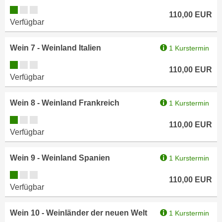
r
Kursverfügbarkeit:
a
110,00
EUR
t
Verfügbar
b
e
e
C
n
Wein 7 - Weinland Italien
1 Kurstermin
o
.
o
Kursverfügbarkeit:
110,00
EUR
W
k
Verfügbar
e
i
n
e
Wein 8 - Weinland Frankreich
1 Kurstermin
n
s
S
Kursverfügbarkeit:
z
110,00
EUR
i
Verfügbar
u
e
A
d
Wein 9 - Weinland Spanien
n
1 Kurstermin
e
a
Kursverfügbarkeit:
r
110,00
EUR
l
Verfügbar
C
y
o
s
Wein 10 - Weinländer der neuen Welt
1 Kurstermin
o
e