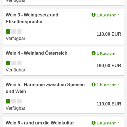
Verfügbar
n
d
E
e
Wein 3 - Weingesetz und
1 Kurstermin
U
n
Etikettensprache
-
w
Kursverfügbarkeit:
U
i
110,00
EUR
S
Verfügbar
r
A
z
u
Wein 4 - Weinland Österreich
1 Kurstermin
i
n
e
Kursverfügbarkeit:
t
190,00
EUR
l
Verfügbar
e
o
r
r
Wein 5 - Harmonie zwischen Speisen
1 Kurstermin
w
i
und Wein
o
e
r
Kursverfügbarkeit:
n
110,00
EUR
f
Verfügbar
t
e
i
n
e
Wein 6 - rund um die Weinkultur
1 Kurstermin
h