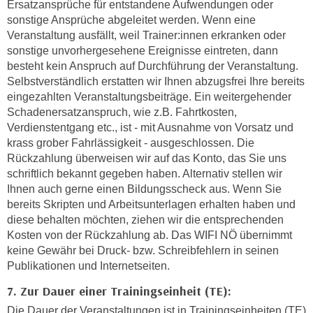
Ersatzansprüche für entstandene Aufwendungen oder
h
e
sonstige Ansprüche abgeleitet werden. Wenn eine
u
r
Veranstaltung ausfällt, weil Trainer:innen erkranken oder
t
e
sonstige unvorhergesehene Ereignisse eintreten, dann
z
n
besteht kein Anspruch auf Durchführung der Veranstaltung.
a
“
Selbstverständlich erstatten wir Ihnen abzugsfrei Ihre bereits
b
k
eingezahlten Veranstaltungsbeiträge. Ein weitergehender
k
l
Schadenersatzanspruch, wie z.B. Fahrtkosten,
o
Verdienstentgang etc., ist - mit Ausnahme von Vorsatz und
i
m
krass grober Fahrlässigkeit - ausgeschlossen. Die
c
m
Rückzahlung überweisen wir auf das Konto, das Sie uns
k
e
schriftlich bekannt gegeben haben. Alternativ stellen wir
e
Ihnen auch gerne einen Bildungsscheck aus. Wenn Sie
n
n
bereits Skripten und Arbeitsunterlagen erhalten haben und
z
,
diese behalten möchten, ziehen wir die entsprechenden
w
v
Kosten von der Rückzahlung ab. Das WIFI NÖ übernimmt
i
e
keine Gewähr bei Druck- bzw. Schreibfehlern in seinen
s
r
Publikationen und Internetseiten.
c
w
7. Zur Dauer einer Trainingseinheit (TE):
h
e
e
Die Dauer der Veranstaltungen ist in Trainingseinheiten (TE)
n