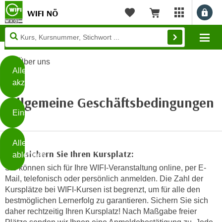
WIFI NÖ
Benu
myWIFI Apps ö
Merkliste
Warenkorb
Diese
Mo
Seite
Zum Inhalt springen
Zur Fußzeile springen
verwendet
Über uns
Cookies
Alle
akzeptieren
O
Allgemeine Geschäftsbedingungen
h
Einstellungen
n
e
B
I
Alle
i
h
1. So sichern Sie Ihren Kursplatz:
ablehnen
t
r
Sie können sich für Ihre WIFI-Veranstaltung online, per E-
t
e
Mail, telefonisch oder persönlich anmelden. Die Zahl der
Weiterlesen
e
Z
Kursplätze bei WIFI-Kursen ist begrenzt, um für alle den
b
u
bestmöglichen Lernerfolg zu garantieren. Sichern Sie sich
e
s
daher rechtzeitig Ihren Kursplatz! Nach Maßgabe freier
a
- nur für sichtbaren Text
t