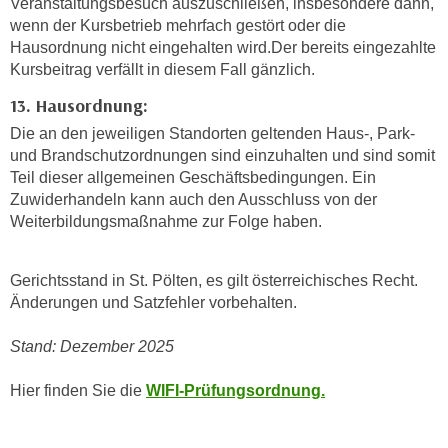
Veranstaltungsbesuch auszuschließen, insbesondere dann,
a
h
wenn der Kursbetrieb mehrfach gestört oder die
t
m
Hausordnung nicht eingehalten wird.Der bereits eingezahlte
e
Kursbeitrag verfällt in diesem Fall gänzlich.
e
n
O
13. Hausordnung:
a
n
Die an den jeweiligen Standorten geltenden Haus-, Park-
u
l
und Brandschutzordnungen sind einzuhalten und sind somit
c
i
Teil dieser allgemeinen Geschäftsbedingungen. Ein
h
n
Zuwiderhandeln kann auch den Ausschluss von der
a
e
Weiterbildungsmaßnahme zur Folge haben.
n
-
U
J
n
Gerichtsstand in St. Pölten, es gilt österreichisches Recht.
o
Änderungen und Satzfehler vorbehalten.
t
u
e
r
Stand: Dezember 2025
r
n
n
e
Hier finden Sie die
WIFI-Prüfungsordnung.
e
y
h
z
m