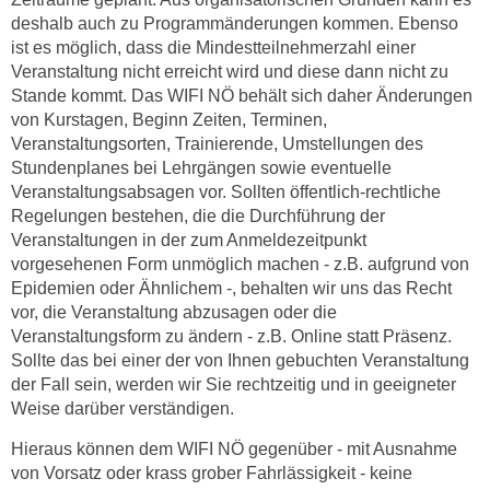
n
deshalb auch zu Programmänderungen kommen. Ebenso
i
S
ist es möglich, dass die Mindestteilnehmerzahl einer
c
i
Veranstaltung nicht erreicht wird und diese dann nicht zu
h
e
Stande kommt. Das WIFI NÖ behält sich daher Änderungen
n
a
von Kurstagen, Beginn Zeiten, Terminen,
i
u
Veranstaltungsorten, Trainierende, Umstellungen des
c
f
Stundenplanes bei Lehrgängen sowie eventuelle
h
„
Veranstaltungsabsagen vor. Sollten öffentlich-rechtliche
t
Regelungen bestehen, die die Durchführung der
A
d
Veranstaltungen in der zum Anmeldezeitpunkt
l
e
vorgesehenen Form unmöglich machen - z.B. aufgrund von
l
m
Epidemien oder Ähnlichem -, behalten wir uns das Recht
e
vor, die Veranstaltung abzusagen oder die
D
a
Veranstaltungsform zu ändern - z.B. Online statt Präsenz.
a
k
Sollte das bei einer der von Ihnen gebuchten Veranstaltung
t
z
der Fall sein, werden wir Sie rechtzeitig und in geeigneter
e
e
Weise darüber verständigen.
n
p
s
Hieraus können dem WIFI NÖ gegenüber - mit Ausnahme
t
c
von Vorsatz oder krass grober Fahrlässigkeit - keine
i