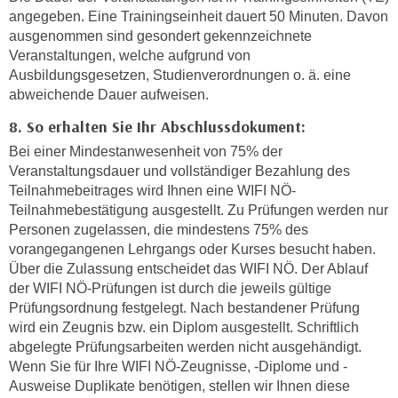
n
angegeben. Eine Trainingseinheit dauert 50 Minuten. Davon
d
E
ausgenommen sind gesondert gekennzeichnete
e
Veranstaltungen, welche aufgrund von
U
n
Ausbildungsgesetzen, Studienverordnungen o. ä. eine
-
w
abweichende Dauer aufweisen.
U
i
S
8. So erhalten Sie Ihr Abschlussdokument:
r
A
z
Bei einer Mindestanwesenheit von 75% der
u
i
Veranstaltungsdauer und vollständiger Bezahlung des
n
Teilnahmebeitrages wird Ihnen eine WIFI NÖ-
e
t
Teilnahmebestätigung ausgestellt. Zu Prüfungen werden nur
l
e
Personen zugelassen, die mindestens 75% des
o
r
vorangegangenen Lehrgangs oder Kurses besucht haben.
r
Über die Zulassung entscheidet das WIFI NÖ. Der Ablauf
w
i
der WIFI NÖ-Prüfungen ist durch die jeweils gültige
o
e
Prüfungsordnung festgelegt. Nach bestandener Prüfung
r
n
wird ein Zeugnis bzw. ein Diplom ausgestellt. Schriftlich
f
t
abgelegte Prüfungsarbeiten werden nicht ausgehändigt.
e
i
Wenn Sie für Ihre WIFI NÖ-Zeugnisse, -Diplome und -
n
e
Ausweise Duplikate benötigen, stellen wir Ihnen diese
h