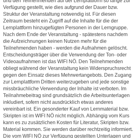
und den Teilnehmenden auf der Lernplattform so lange zur
u
d
Verfügung gestellt, wie dies aufgrund der Dauer bzw.
z
Struktur der Veranstaltung notwendig ist. Für diesen
i
e
Zeitraum besteht ein Zugriff auf die Inhalte für die der
e
i
Lernplattform hinzugefügten Personen in der Lerngruppe.
C
g
Nach dem Ende der Veranstaltung - spätestens nachdem
o
e
die Aufzeichnungen keinen Nutzen mehr für die
o
n
Teilnehmenden haben - werden die Aufnahmen gelöscht.
k
.
Entscheidungsträger über die Verwendung der Ton- oder
i
U
Videoaufnahmen ist das WIFI NÖ. Den Teilnehmenden
e
obliegt während der Veranstaltung kein Widerspruchsrecht
m
s
gegen den Einsatz dieses Mehrwertangebots. Den Zugang
I
e
zur Lernplattform Dritten weiterzugeben und jede sonstige
h
r
missbräuchliche Verwendung der Inhalte ist verboten. Im
n
Teilnahmebeitrag sind grundsätzlich die Arbeitsunterlagen
h
e
inkludiert, sofern nicht ausdrücklich etwas anderes
o
n
vereinbart ist. Ein gesonderter Kauf von Lernmaterial bzw.
b
d
Skripten ist im WIFI NÖ nicht möglich. Abhängig vom Kurs
e
a
kann es zu zusätzlichen Kosten für Literatur, Skripten bzw.
n
r
Material kommen. Sie werden darüber rechtzeitig informiert.
e
ü
Die vom WIFI NÖ zur Verfügung gestellten Unterlagen und