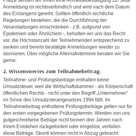
Plätze senden wir Ihnen eine Anmeldebestätigung zu. Jede
c
Anmeldung ist rechtsverbindlich und wird nach dem Datum
i
h
des Einlangens gereiht. Sollten öffentlich-rechtliche
m
t
Regelungen bestehen, die die Durchführung der
m
e
Veranstaltungen einschränken - z.B. aufgrund von
u
Epidemien oder Ähnlichem -, behalten wir uns das Recht
n
n
vor, die Höchstanzahl der Teilnehmenden entsprechend zu
S
g
senken und bereits bestätigte Anmeldungen wieder zu
i
v
stornieren. Über mögliche Alternativtermine beraten wir Sie
e
e
gerne.
,
r
d
2. Wissenswertes zum Teilnahmebeitrag:
w
a
Teilnahme- und Prüfungsbeiträge enthalten keine
e
s
Umsatzsteuer, weil die Wirtschaftskammer - als Körperschaft
n
s
öffentlichen Rechts - nicht unter den Begriff „Unternehmer“
d
w
im Sinne des Umsatzsteuergesetzes 1994 fällt. Im
e
Teilnahmebeitrag enthaltene Prüfungsbeiträge gelten nur für
i
n
den ersten vorgegebenen Prüfungstermin. Werden von uns
r
w
gutgeschriebene Beträge nicht binnen drei Jahren nach
a
i
ihrem Entstehen rückgefordert oder eingelöst, verfallen
u
r
diese Beträge. Skonti können nicht in Abzug gebracht
c