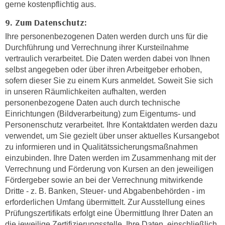
r
gerne kostenpflichtig aus.
a
t
9. Zum Datenschutz:
b
e
e
Ihre personenbezogenen Daten werden durch uns für die
C
Durchführung und Verrechnung ihrer Kursteilnahme
n
o
vertraulich verarbeitet. Die Daten werden dabei von Ihnen
.
o
selbst angegeben oder über ihren Arbeitgeber erhoben,
W
k
sofern dieser Sie zu einem Kurs anmeldet. Soweit Sie sich
e
i
in unseren Räumlichkeiten aufhalten, werden
n
e
personenbezogene Daten auch durch technische
n
s
Einrichtungen (Bildverarbeitung) zum Eigentums- und
S
z
Personenschutz verarbeitet. Ihre Kontaktdaten werden dazu
i
verwendet, um Sie gezielt über unser aktuelles Kursangebot
u
e
zu informieren und in Qualitätssicherungsmaßnahmen
A
d
einzubinden. Ihre Daten werden im Zusammenhang mit der
n
e
Verrechnung und Förderung von Kursen an den jeweiligen
a
Fördergeber sowie an bei der Verrechnung mitwirkende
r
l
Dritte - z. B. Banken, Steuer- und Abgabenbehörden - im
C
y
erforderlichen Umfang übermittelt. Zur Ausstellung eines
o
s
Prüfungszertifikats erfolgt eine Übermittlung Ihrer Daten an
o
e
die jeweilige Zertifizierungsstelle. Ihre Daten, einschließlich