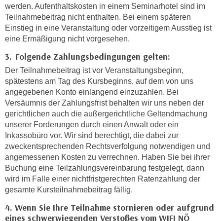
n
werden. Aufenthaltskosten in einem Seminarhotel sind im
h
u
Teilnahmebeitrag nicht enthalten. Bei einem späteren
C
r
Einstieg in eine Veranstaltung oder vorzeitigem Ausstieg ist
o
eine Ermäßigung nicht vorgesehen.
C
o
o
3. Folgende Zahlungsbedingungen gelten:
k
o
Der Teilnahmebeitrag ist vor Veranstaltungsbeginn,
i
k
spätestens am Tag des Kursbeginns, auf dem von uns
e
i
angegebenen Konto einlangend einzuzahlen. Bei
s
e
Versäumnis der Zahlungsfrist behalten wir uns neben der
v
s
gerichtlichen auch die außergerichtliche Geltendmachung
o
,
unserer Forderungen durch einen Anwalt oder ein
n
d
Inkassobüro vor. Wir sind berechtigt, die dabei zur
U
i
zweckentsprechenden Rechtsverfolgung notwendigen und
S
angemessenen Kosten zu verrechnen. Haben Sie bei ihrer
e
-
Buchung eine Teilzahlungsvereinbarung festgelegt, dann
f
a
wird im Falle einer nichtfristgerechten Ratenzahlung der
ü
m
gesamte Kursteilnahmebeitrag fällig.
r
e
d
4. Wenn Sie Ihre Teilnahme stornieren oder aufgrund
r
i
eines schwerwiegenden Verstoßes vom WIFI NÖ