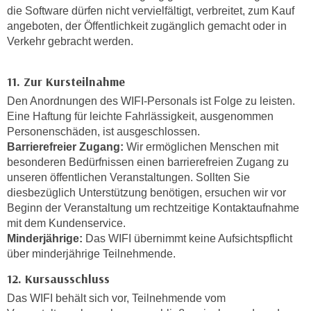
n
b
die Software dürfen nicht vervielfältigt, verbreitet, zum Kauf
p
angeboten, der Öffentlichkeit zugänglich gemacht oder in
e
e
Verkehr gebracht werden.
r
r
h
s
i
11. Zur Kursteilnahme
o
n
Den Anordnungen des WIFI-Personals ist Folge zu leisten.
n
a
Eine Haftung für leichte Fahrlässigkeit, ausgenommen
e
u
Personenschäden, ist ausgeschlossen.
n
s
Barrierefreier Zugang:
Wir ermöglichen Menschen mit
b
e
besonderen Bedürfnissen einen barrierefreien Zugang zu
e
i
unseren öffentlichen Veranstaltungen. Sollten Sie
z
diesbezüglich Unterstützung benötigen, ersuchen wir vor
n
o
Beginn der Veranstaltung um rechtzeitige Kontaktaufnahme
e
g
mit dem Kundenservice.
a
e
Minderjährige:
Das WIFI übernimmt keine Aufsichtspflicht
n
über minderjährige Teilnehmende.
n
g
e
e
12. Kursausschluss
n
n
Das WIFI behält sich vor, Teilnehmende vom
D
e