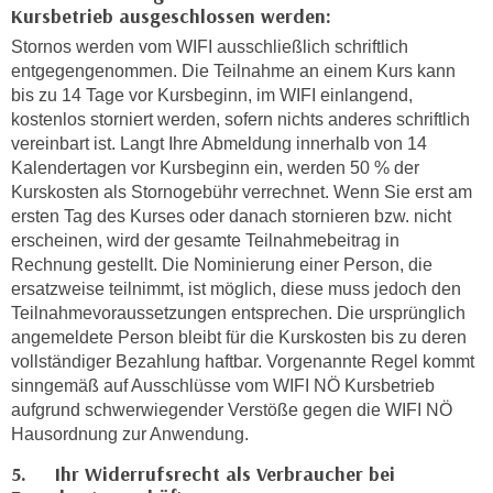
i
Kursbetrieb ausgeschlossen werden:
e
k
F
Stornos werden vom WIFI ausschließlich schriftlich
a
u
entgegengenommen. Die Teilnahme an einem Kurs kann
n
bis zu 14 Tage vor Kursbeginn, im WIFI einlangend,
n
i
kostenlos storniert werden, sofern nichts anderes schriftlich
k
s
vereinbart ist. Langt Ihre Abmeldung innerhalb von 14
t
c
Kalendertagen vor Kursbeginn ein, werden 50 % der
i
Kurskosten als Stornogebühr verrechnet. Wenn Sie erst am
h
o
ersten Tag des Kurses oder danach stornieren bzw. nicht
e
n
erscheinen, wird der gesamte Teilnahmebeitrag in
n
d
Rechnung gestellt. Die Nominierung einer Person, die
U
e
ersatzweise teilnimmt, ist möglich, diese muss jedoch den
n
r
Teilnahmevoraussetzungen entsprechen. Die ursprünglich
t
W
angemeldete Person bleibt für die Kurskosten bis zu deren
e
e
vollständiger Bezahlung haftbar. Vorgenannte Regel kommt
r
sinngemäß auf Ausschlüsse vom WIFI NÖ Kursbetrieb
b
n
aufgrund schwerwiegender Verstöße gegen die WIFI NÖ
s
e
Hausordnung zur Anwendung.
e
h
i
5. Ihr Widerrufsrecht als Verbraucher bei
m
t