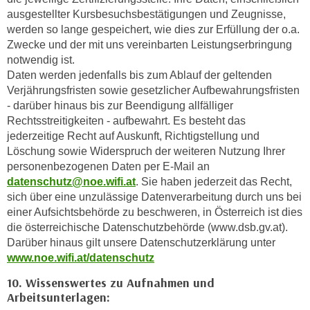
k
z
ausgestellter Kursbesuchsbestätigungen und Zeugnisse,
i
w
werden so lange gespeichert, wie dies zur Erfüllung der o.a.
e
e
Zwecke und der mit uns vereinbarten Leistungserbringung
-
notwendig ist.
c
S
Daten werden jedenfalls bis zum Ablauf der geltenden
k
e
Verjährungsfristen sowie gesetzlicher Aufbewahrungsfristen
e
t
- darüber hinaus bis zur Beendigung allfälliger
n
Rechtsstreitigkeiten - aufbewahrt. Es besteht das
z
u
jederzeitige Recht auf Auskunft, Richtigstellung und
u
n
Löschung sowie Widerspruch der weiteren Nutzung Ihrer
n
d
personenbezogenen Daten per E-Mail an
g
u
datenschutz@noe.wifi.at
. Sie haben jederzeit das Recht,
z
m
sich über eine unzulässige Datenverarbeitung durch uns bei
u
f
einer Aufsichtsbehörde zu beschweren, in Österreich ist dies
s
ü
die österreichische Datenschutzbehörde (www.dsb.gv.at).
t
Darüber hinaus gilt unsere Datenschutzerklärung unter
r
i
www.noe.wifi.at/datenschutz
S
m
i
10. Wissenswertes zu Aufnahmen und
m
e
Arbeitsunterlagen:
e
r