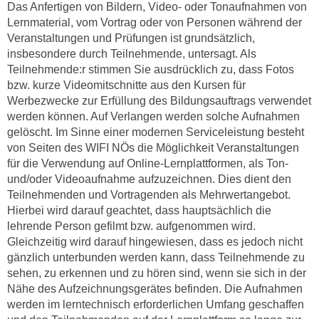
Das Anfertigen von Bildern, Video- oder Tonaufnahmen von
n
e
Lernmaterial, vom Vortrag oder von Personen während der
,
l
Veranstaltungen und Prüfungen ist grundsätzlich,
g
e
insbesondere durch Teilnehmende, untersagt. Als
e
v
Teilnehmende:r stimmen Sie ausdrücklich zu, dass Fotos
l
a
bzw. kurze Videomitschnitte aus den Kursen für
a
Werbezwecke zur Erfüllung des Bildungsauftrags verwendet
n
n
werden können. Auf Verlangen werden solche Aufnahmen
t
g
gelöscht. Im Sinne einer modernen Serviceleistung besteht
e
e
von Seiten des WIFI NÖs die Möglichkeit Veranstaltungen
I
für die Verwendung auf Online-Lernplattformen, als Ton-
n
n
und/oder Videoaufnahme aufzuzeichnen. Dies dient den
I
h
Teilnehmenden und Vortragenden als Mehrwertangebot.
h
a
Hierbei wird darauf geachtet, dass hauptsächlich die
r
l
lehrende Person gefilmt bzw. aufgenommen wird.
e
t
Gleichzeitig wird darauf hingewiesen, dass es jedoch nicht
d
e
gänzlich unterbunden werden kann, dass Teilnehmende zu
u
a
sehen, zu erkennen und zu hören sind, wenn sie sich in der
r
Nähe des Aufzeichnungsgerätes befinden. Die Aufnahmen
n
c
werden im lerntechnisch erforderlichen Umfang geschaffen
z
h