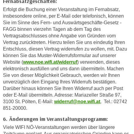
Fernabsatzgeschäften:
e
e
Erfolgt die Buchung einer Veranstaltung im Fernabsatz,
n
n
insbesondere online, per E-Mail oder telefonisch, können
e
o
Sie im Sinne des Fern- und Auswärtsgeschäfte-Gesetz -
i
t
FAGG binnen vierzehn Tagen ab dem Tag des
n
w
Vertragsabschlusses ohne Angabe von Gründen vom
s
Vertrag zurücktreten. Hierzu teilen Sie uns eindeutig Ihren
e
e
Entschluss, diesen Vertrag widerrufen zu wollen, mit. Dazu
n
t
können Sie das Muster-Widerrufsformular auf unserer
d
z
Website (
www.noe.wifi.at/widerruf
) verwenden, dieses
i
elektronisch ausfüllen und uns dann übermitteln. Machen
e
g
Sie von dieser Möglichkeit Gebrauch, werden wir Ihnen
n
s
unverzüglich den Eingang Ihres Widerrufs bestätigen.
,
i
Darüber hinaus können Sie Ihren Widerruf auch per Post
w
n
oder E-Mail übermitteln. Adresse: Mariazeller Straße 97,
e
d
3100 St. Pölten, E-Mail:
widerruf@noe.wifi.at
, Tel.: 02742
l
.
851-20000.
c
W
6. Änderungen im Veranstaltungsprogramm:
h
e
e
Viele WIFI NÖ-Veranstaltungen werden über längere
n
s
Zeiträume geplant. Aus organisatorischen Gründen kann es