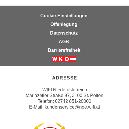
u
e
b
n
Cookie-Einstellungen
i
i
e
Offenlegung
n
t
Datenschutz
d
e
e
AGB
n
n
Barrierefreiheit
,
U
w
S
e
Weiter zur Website der Wirts
A
r
,
ADRESSE
d
b
e
e
WIFI Niederösterreich
n
Mariazeller Straße 97, 3100 St. Pölten
i
w
Telefon: 02742 851-20000
w
e
E-Mail:
kundenservice@noe.wifi.at
e
i
l
t
c
e