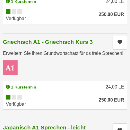
24,00
LE
1 Kurstermin
r
a
t
Kursverfügbarkeit:
b
250,00
EUR
e
Verfügbar
e
C
n
o
.
o
Griechisch A1 - Griechisch Kurs 3
W
Kur
k
e
i
Erweitern Sie Ihren Grundwortschatz für ds freie Sprechen!
n
e
n
s
S
z
i
u
e
A
24,00
LE
1 Kurstermin
d
n
Kursverfügbarkeit:
e
a
250,00
EUR
Verfügbar
r
l
C
y
o
s
o
Japanisch A1 Sprechen - leicht
e