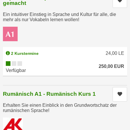
Kur
k
gemacht
z
i
w
Ein intuitiver Einstieg in Sprache und Kultur für alle, die
e
e
mehr als nur Vokabeln lernen wollen!
-
c
S
k
e
e
t
n
z
u
24,00
LE
2 Kurstermine
u
n
Kursverfügbarkeit:
n
250,00
EUR
d
Verfügbar
g
u
z
m
u
f
s
Rumänisch A1 - Rumänisch Kurs 1
Kur
ü
t
r
Erhalten Sie einen Einblick in den Grundwortschatz der
i
S
rumänischen Sprache!
m
i
m
e
e
r