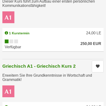
Dieser Kurs führt zum Aufbau einer ersten persönlichen
n
d
Kommunikationsfähigkeit!
E
e
U
n
-
w
U
i
S
24,00
LE
1 Kurstermin
r
A
z
Kursverfügbarkeit:
u
250,00
EUR
i
Verfügbar
n
e
t
l
e
o
Griechisch A1 - Griechisch Kurs 2
r
Kur
r
w
i
Erweitern Sie Ihre Grundkenntnisse in Wortschaft und
o
e
Grammatik!
r
n
f
t
e
i
n
e
h