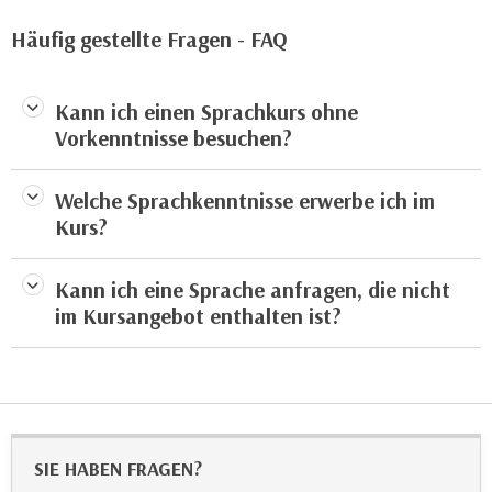
e
e
Häufig gestellte Fragen - FAQ
n
n
e
o
i
t
Kann ich einen Sprachkurs ohne
n
w
Vorkenntnisse besuchen?
s
e
e
n
Welche Sprachkenntnisse erwerbe ich im
t
d
Kurs?
z
i
e
g
n
Kann ich eine Sprache anfragen, die nicht
s
,
im Kursangebot enthalten ist?
i
w
n
e
d
l
.
c
W
h
e
e
SIE HABEN FRAGEN?
n
s