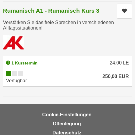
u
d
z
Rumänisch A1 - Rumänisch Kurs 3
Kur
i
e
e
Verstärken Sie das freie Sprechen in verschiedenen
i
Alltagssituationen!
C
g
o
e
o
n
k
.
i
U
24,00
LE
1 Kurstermin
e
m
s
Kursverfügbarkeit:
I
250,00
EUR
e
Verfügbar
h
r
n
h
e
o
n
b
d
Cookie-Einstellungen
e
a
n
Offenlegung
r
e
ü
Datenschutz