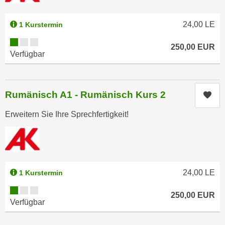
n
e
,
l
24,00
LE
1 Kurstermin
g
e
Kursverfügbarkeit:
e
250,00
EUR
v
Verfügbar
l
a
a
n
n
t
g
Rumänisch A1 - Rumänisch Kurs 2
Kur
e
e
I
Erweitern Sie Ihre Sprechfertigkeit!
n
n
I
h
h
a
r
l
e
t
24,00
LE
1 Kurstermin
d
e
u
Kursverfügbarkeit:
a
250,00
EUR
r
Verfügbar
n
c
z
h