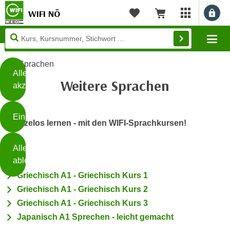
WIFI NÖ
Benu
myWIFI Apps ö
Merkliste
Warenkorb
Diese
Mo
Seite
Zum Inhalt springen
Zur Fußzeile springen
verwendet
Sprachen
Cookies
Alle
Weitere Sprachen
akzeptieren
O
h
Einstellungen
n
Grenzelos lernen - mit den WIFI-Sprachkursen!
e
B
I
Alle
i
h
ablehnen
t
r
Griechisch A1 - Griechisch Kurs 1
t
e
Weiterlesen
e
Griechisch A1 - Griechisch Kurs 2
Z
b
Griechisch A1 - Griechisch Kurs 3
u
e
Japanisch A1 Sprechen - leicht gemacht
s
a
- nur für sichtbaren Text
t