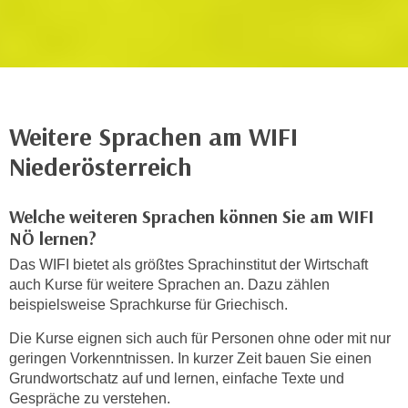
n
h
u
C
r
o
C
o
o
k
o
Weitere Sprachen am WIFI
i
k
e
i
Niederösterreich
s
e
v
s
Welche weiteren Sprachen können Sie am WIFI
o
,
NÖ lernen?
n
d
U
Das WIFI bietet als größtes Sprachinstitut der Wirtschaft
i
S
auch Kurse für weitere Sprachen an. Dazu zählen
e
beispielsweise Sprachkurse für Griechisch.
-
f
a
ü
Die Kurse eignen sich auch für Personen ohne oder mit nur
m
r
geringen Vorkenntnissen. In kurzer Zeit bauen Sie einen
e
d
Grundwortschatz auf und lernen, einfache Texte und
r
Gespräche zu verstehen.
i