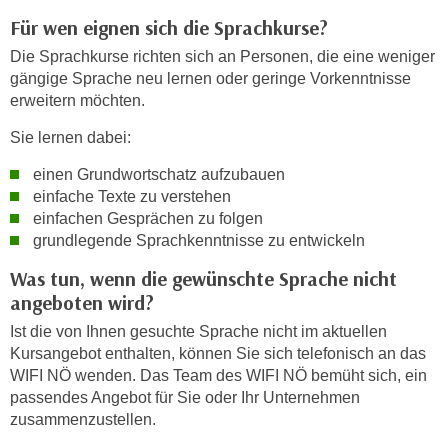
i
e
Für wen eignen sich die Sprachkurse?
k
F
a
Die Sprachkurse richten sich an Personen, die eine weniger
u
gängige Sprache neu lernen oder geringe Vorkenntnisse
n
n
erweitern möchten.
i
k
s
t
Sie lernen dabei:
c
i
einen Grundwortschatz aufzubauen
h
o
einfache Texte zu verstehen
e
n
einfachen Gesprächen zu folgen
n
d
grundlegende Sprachkenntnisse zu entwickeln
U
e
n
Was tun, wenn die gewünschte Sprache nicht
r
t
angeboten wird?
W
e
e
Ist die von Ihnen gesuchte Sprache nicht im aktuellen
r
b
Kursangebot enthalten, können Sie sich telefonisch an das
n
s
WIFI NÖ wenden. Das Team des WIFI NÖ bemüht sich, ein
e
passendes Angebot für Sie oder Ihr Unternehmen
e
h
zusammenzustellen.
i
m
t