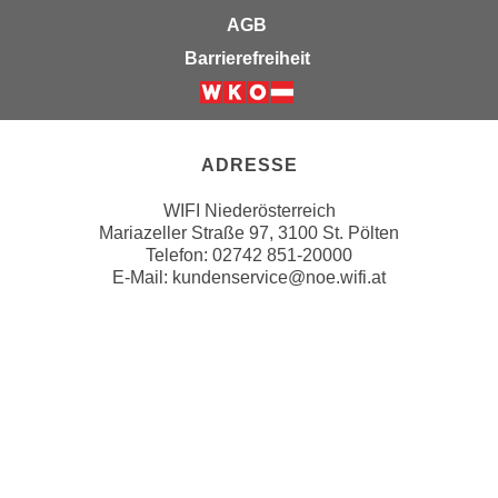
n
b
AGB
p
e
Barrierefreiheit
e
r
r
h
Weiter zur Website der Wirts
s
i
o
n
ADRESSE
n
a
e
u
WIFI Niederösterreich
n
s
Mariazeller Straße 97, 3100 St. Pölten
b
Telefon: 02742 851-20000
e
e
E-Mail:
kundenservice@noe.wifi.at
i
z
n
o
e
g
a
e
n
n
g
e
e
n
n
D
e