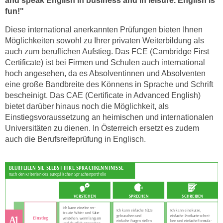
and speak English in business and in leisure. English is
i
e
fun!"
k
F
a
Diese international anerkannten Prüfungen bieten Ihnen
u
n
Möglichkeiten sowohl zu Ihrer privaten Weiterbildung als
n
i
auch zum beruflichen Aufstieg. Das FCE (Cambridge First
k
Certificate) ist bei Firmen und Schulen auch international
s
t
hoch angesehen, da es Absolventinnen und Absolventen
c
i
eine große Bandbreite des Könnens in Sprache und Schrift
h
o
bescheinigt. Das CAE (Certificate in Advanced English)
e
n
bietet darüber hinaus noch die Möglichkeit, als
n
d
Einstiegsvoraussetzung an heimischen und internationalen
U
e
Universitäten zu dienen. In Österreich ersetzt es zudem
n
r
auch die Berufsreifeprüfung in Englisch.
t
W
e
e
r
b
n
s
e
e
h
i
m
t