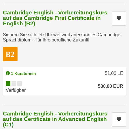
k
z
i
w
Cambridge English - Vorbereitungskurs
e
auf das Cambridge First Certificate in
Kur
e
-
English (B2)
c
S
k
Sichern Sie sich jetzt Ihr weltweit anerkanntes Cambridge-
e
e
Sprachdiplom – für Ihre berufliche Zukunft!
t
n
z
u
u
n
n
d
g
51,00
LE
u
1 Kurstermin
z
m
Kursverfügbarkeit:
u
530,00
EUR
f
Verfügbar
s
ü
t
r
i
S
m
Cambridge English - Vorbereitungskurs
i
auf das Certificate in Advanced English
Kur
m
e
(C1)
e
r