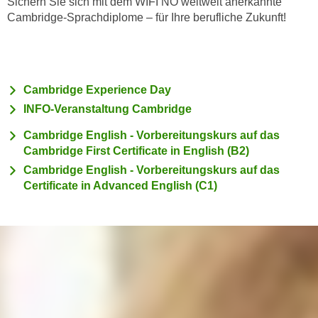
Sichern Sie sich mit dem WIFI NÖ weltweit anerkannte
c
i
Cambridge-Sprachdiplome – für Ihre berufliche Zukunft!
h
m
t
m
e
u
n
n
Cambridge Experience Day
S
g
INFO-Veranstaltung Cambridge
i
v
e
Cambridge English - Vorbereitungskurs auf das
e
,
Cambridge First Certificate in English (B2)
r
d
w
Cambridge English - Vorbereitungskurs auf das
a
Certificate in Advanced English (C1)
e
s
n
s
d
w
e
i
n
r
w
a
i
u
r
c