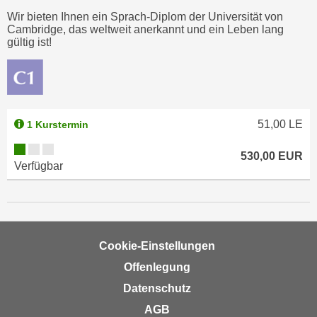
n
e
Wir bieten Ihnen ein Sprach-Diplom der Universität von
,
Cambridge, das weltweit anerkannt und ein Leben lang
l
gültig ist!
g
e
e
v
l
a
a
n
n
t
51,00
LE
1 Kurstermin
g
e
e
Kursverfügbarkeit:
I
530,00
EUR
n
Verfügbar
n
I
h
h
a
r
l
e
t
Cookie-Einstellungen
d
e
u
Offenlegung
a
r
n
Datenschutz
c
z
AGB
h