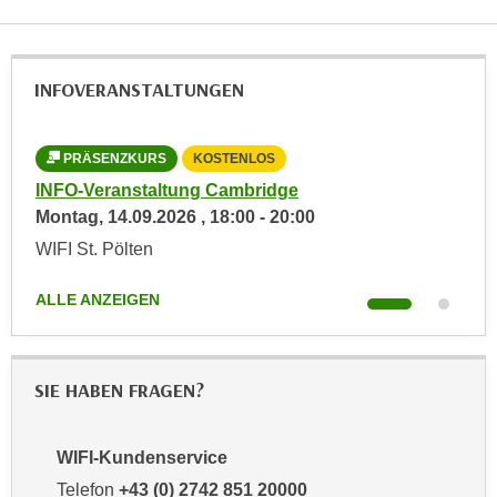
n
i
S
c
i
h
INFOVERANSTALTUNGEN
e
n
a
i
u
c
PRÄSENZKURS
KOSTENLOS
f
h
INFO-Veranstaltung Cambridge
Cam
„
t
Montag,
14.09.2026
,
18:00
-
20:00
Don
A
d
l
WIFI St. Pölten
WIFI
e
l
m
ALLE ANZEIGEN
ALL
e
D
a
a
k
t
z
SIE HABEN FRAGEN?
e
e
n
p
s
WIFI-Kundenservice
t
c
i
Telefon
+43 (0) 2742 851 20000