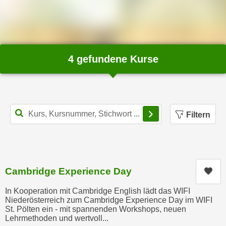
n
d
E
e
U
n
-
w
U
4 gefundene Kurse
i
S
r
A
z
u
i
n
e
Filterbereich schl
Filtern
t
l
e
o
r
r
w
i
o
e
Cambridge Experience Day
Kur
r
n
f
In Kooperation mit Cambridge English lädt das WIFI
t
Niederösterreich zum Cambridge Experience Day im WIFI
e
i
St. Pölten ein - mit spannenden Workshops, neuen
n
e
Lehrmethoden und wertvoll...
h