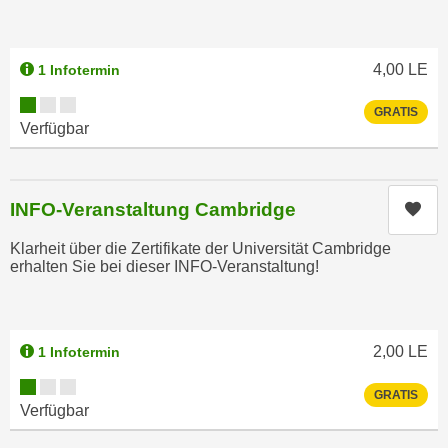
r
a
t
b
e
4,00
LE
1 Infotermin
e
C
n
Kursverfügbarkeit:
o
GRATIS
.
o
Verfügbar
W
k
e
i
n
e
INFO-Veranstaltung Cambridge
Kur
n
s
S
z
Klarheit über die Zertifikate der Universität Cambridge
i
erhalten Sie bei dieser INFO-Veranstaltung!
u
e
A
d
n
e
a
2,00
LE
1 Infotermin
r
l
C
Kursverfügbarkeit:
y
GRATIS
o
Verfügbar
s
o
e