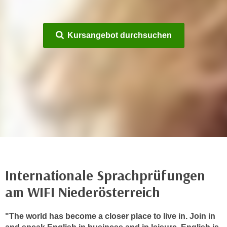
n
h
u
C
r
Kursangebot durchsuchen
o
C
o
o
k
o
i
k
e
i
s
e
v
s
o
,
n
d
U
i
S
e
-
Internationale Sprachprüfungen
f
a
ü
am WIFI Niederösterreich
m
r
e
d
"The world has become a closer place to live in. Join in
r
i