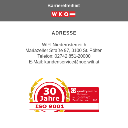
u
Barrierefreiheit
d
z
i
e
Weiter zur Website der Wirts
e
i
C
g
ADRESSE
o
e
o
n
WIFI Niederösterreich
k
.
Mariazeller Straße 97, 3100 St. Pölten
i
Telefon: 02742 851-20000
U
e
E-Mail:
kundenservice@noe.wifi.at
m
s
I
e
h
r
n
h
e
o
n
b
d
e
a
n
r
e
ü