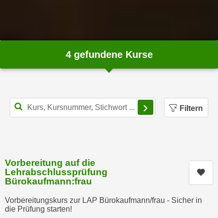
n
h
u
C
r
o
C
o
o
4 gefundene Kurse
k
o
i
k
e
i
s
e
Filterbereich schl
v
Filtern
s
o
,
n
d
U
i
S
e
Vorbereitung auf die
-
f
Lehrabschlussprüfung
Kur
a
ü
Bürokaufmann:frau
m
r
e
Vorbereitungskurs zur LAP Bürokaufmann/frau - Sicher in
d
die Prüfung starten!
r
i