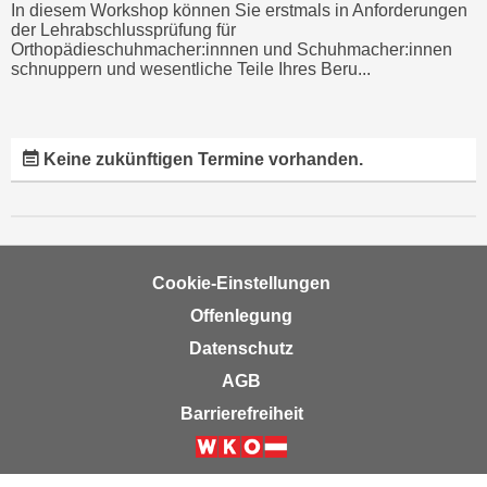
n
In diesem Workshop können Sie erstmals in Anforderungen
i
der Lehrabschlussprüfung für
S
Orthopädieschuhmacher:innnen und Schuhmacher:innen
c
i
schnuppern und wesentliche Teile Ihres Beru...
h
e
n
a
i
u
c
Keine zukünftigen Termine vorhanden.
f
h
„
t
A
d
l
e
l
Cookie-Einstellungen
m
e
D
Offenlegung
a
a
k
Datenschutz
t
z
AGB
e
e
Barrierefreiheit
n
p
s
t
Weiter zur Website der Wirts
c
i