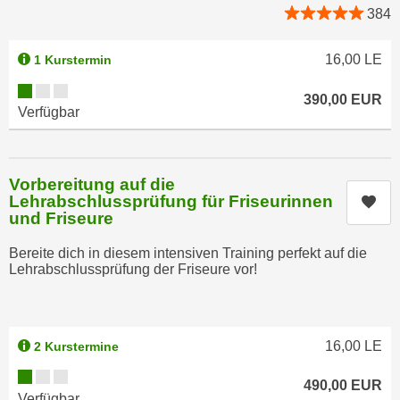
i
e
384
k
F
a
u
16,00
LE
1 Kurstermin
n
n
Kursverfügbarkeit:
i
k
390,00
EUR
Verfügbar
s
t
c
i
h
o
e
Vorbereitung auf die
n
n
Lehrabschlussprüfung für Friseurinnen
Kur
d
und Friseure
U
e
n
r
Bereite dich in diesem intensiven Training perfekt auf die
t
Lehrabschlussprüfung der Friseure vor!
W
e
e
r
b
n
s
16,00
LE
2 Kurstermine
e
e
h
Kursverfügbarkeit:
i
490,00
EUR
m
Verfügbar
t