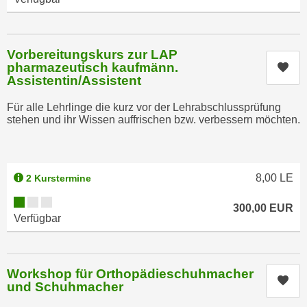
e
e
n
n
e
o
Vorbereitungskurs zur LAP
i
t
pharmazeutisch kaufmänn.
Kur
n
Assistentin/Assistent
w
s
e
Für alle Lehrlinge die kurz vor der Lehrabschlussprüfung
e
n
stehen und ihr Wissen auffrischen bzw. verbessern möchten.
t
d
z
i
e
g
n
8,00
LE
2 Kurstermine
s
,
i
Kursverfügbarkeit:
w
300,00
EUR
n
Verfügbar
e
d
l
.
c
W
Workshop für Orthopädieschuhmacher
h
e
Kur
und Schuhmacher
e
n
s