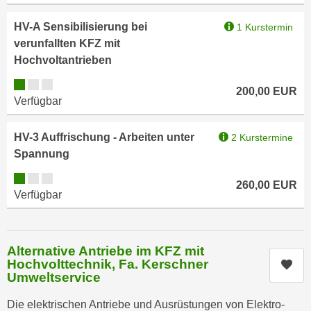
e
e
n
HV-A Sensibilisierung bei
1 Kurstermin
n
e
verunfallten KFZ mit
o
i
Hochvoltantrieben
t
n
w
Kursverfügbarkeit:
200,00
EUR
s
e
Verfügbar
e
n
t
d
HV-3 Auffrischung - Arbeiten unter
2 Kurstermine
z
i
Spannung
e
g
n
Kursverfügbarkeit:
s
260,00
EUR
,
Verfügbar
i
w
n
e
d
l
.
Alternative Antriebe im KFZ mit
c
Hochvolttechnik, Fa. Kerschner
Kur
W
Umweltservice
h
e
e
n
Die elektrischen Antriebe und Ausrüstungen von Elektro-
s