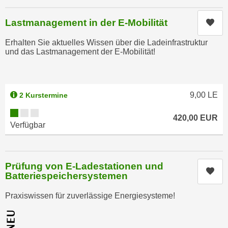
n
d
E
Lastmanagement in der E-Mobilität
Kur
e
U
n
Erhalten Sie aktuelles Wissen über die Ladeinfrastruktur
-
w
und das Lastmanagement der E-Mobilität!
U
i
S
r
A
z
u
9,00
LE
2 Kurstermine
i
n
e
Kursverfügbarkeit:
t
420,00
EUR
l
Verfügbar
e
o
r
r
w
i
Prüfung von E-Ladestationen und
o
e
Kur
Batteriespeichersystemen
r
n
f
t
Praxiswissen für zuverlässige Energiesysteme!
e
i
n
e
h