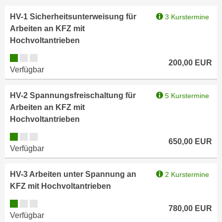
i
e
k
HV-1 Sicherheitsunterweisung für
3 Kurstermine
F
a
Arbeiten an KFZ mit
u
n
Hochvoltantrieben
n
i
k
Kursverfügbarkeit:
200,00
EUR
s
t
Verfügbar
c
i
h
o
HV-2 Spannungsfreischaltung für
5 Kurstermine
e
n
Arbeiten an KFZ mit
n
d
Hochvoltantrieben
U
e
n
Kursverfügbarkeit:
r
650,00
EUR
t
Verfügbar
W
e
e
r
b
HV-3 Arbeiten unter Spannung an
2 Kurstermine
n
s
KFZ mit Hochvoltantrieben
e
e
Kursverfügbarkeit:
h
780,00
EUR
i
Verfügbar
m
t