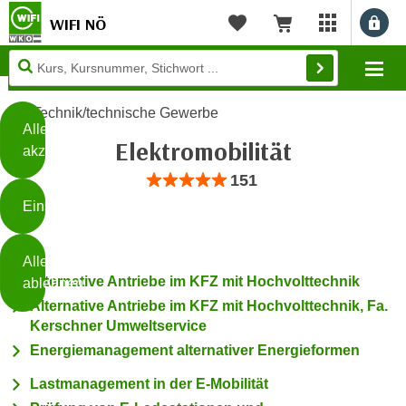
WIFI NÖ
Benu
myWIFI Apps ö
Merkliste
Warenkorb
Diese
Mo
Seite
Zum Inhalt springen
Zur Fußzeile springen
verwendet
Technik/technische Gewerbe
Cookies
Alle
Elektromobilität
akzeptieren
O
Bewertung: Anzahl 151, Durchschnittlic
151
h
Einstellungen
n
e
B
I
Alle
i
h
Alternative Antriebe im KFZ mit Hochvolttechnik
ablehnen
t
r
Alternative Antriebe im KFZ mit Hochvolttechnik, Fa.
t
e
Kerschner Umweltservice
Weiterlesen
e
Z
Energiemanagement alternativer Energieformen
b
u
e
s
Lastmanagement in der E-Mobilität
a
- nur für sichtbaren Text
t