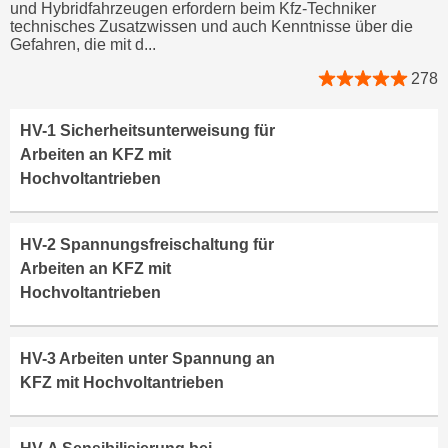
n
und Hybridfahrzeugen erfordern beim Kfz-Techniker
i
technisches Zusatzwissen und auch Kenntnisse über die
S
Gefahren, die mit d...
c
i
h
278
e
n
a
i
u
HV-1 Sicherheitsunterweisung für
c
f
Arbeiten an KFZ mit
h
„
Hochvoltantrieben
t
A
d
l
e
HV-2 Spannungsfreischaltung für
l
m
Arbeiten an KFZ mit
e
D
Hochvoltantrieben
a
a
k
t
z
HV-3 Arbeiten unter Spannung an
e
e
KFZ mit Hochvoltantrieben
n
p
s
t
c
i