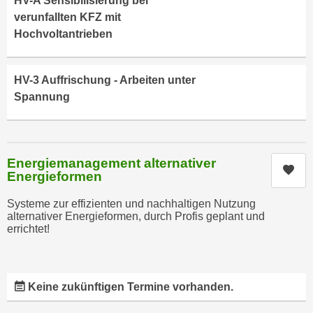
HV-A Sensibilisierung bei
h
e
verunfallten KFZ mit
u
r
Hochvoltantrieben
t
e
z
n
a
“
HV-3 Auffrischung - Arbeiten unter
b
k
Spannung
k
l
o
i
m
c
m
k
Energiemanagement alternativer
Kur
e
Energieformen
e
n
n
Systeme zur effizienten und nachhaltigen Nutzung
z
,
alternativer Energieformen, durch Profis geplant und
w
v
errichtet!
i
e
s
r
c
w
Keine zukünftigen Termine vorhanden.
h
e
e
n