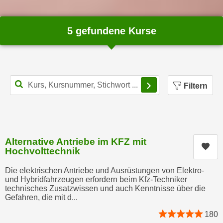
n
h
u
C
r
5 gefundene Kurse
o
C
o
o
k
o
i
k
Filterbereich schl
e
Filtern
i
s
e
v
s
o
,
n
d
Alternative Antriebe im KFZ mit
U
Kur
i
Hochvolttechnik
S
e
-
Die elektrischen Antriebe und Ausrüstungen von Elektro-
f
a
und Hybridfahrzeugen erfordern beim Kfz-Techniker
ü
technisches Zusatzwissen und auch Kenntnisse über die
m
r
Gefahren, die mit d...
e
d
180
r
i