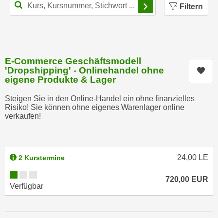
Filterbereich schl
n
Filtern
h
u
C
r
o
C
o
o
k
E-Commerce Geschäftsmodell
o
'Dropshipping' - Onlinehandel ohne
i
Kur
k
eigene Produkte & Lager
e
i
s
e
Steigen Sie in den Online-Handel ein ohne finanzielles
v
Risiko! Sie können ohne eigenes Warenlager online
s
verkaufen!
o
,
n
d
U
i
S
e
24,00
LE
2 Kurstermine
-
f
Kursverfügbarkeit:
a
ü
720,00
EUR
m
Verfügbar
r
e
d
r
i