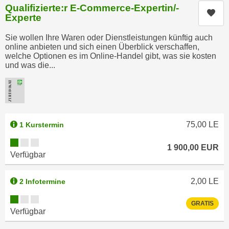
i
Qualifizierte:r E-Commerce-Expertin/-
e
Kur
k
Experte
F
a
u
Sie wollen Ihre Waren oder Dienstleistungen künftig auch
n
n
online anbieten und sich einen Überblick verschaffen,
i
welche Optionen es im Online-Handel gibt, was sie kosten
k
s
und was die...
t
c
i
h
o
e
n
n
d
75,00
LE
1 Kurstermin
U
e
n
Kursverfügbarkeit:
r
1 900,00
EUR
t
W
Verfügbar
e
e
r
b
2,00
LE
2 Infotermine
n
s
Kursverfügbarkeit:
e
e
GRATIS
Verfügbar
h
i
m
t