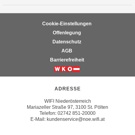
e
e
n
n
e
o
Cookie-Einstellungen
i
t
Offenlegung
n
w
s
Datenschutz
e
e
n
AGB
t
d
Barrierefreiheit
z
i
e
g
Weiter zur Website der Wirts
n
s
,
i
ADRESSE
w
n
e
d
WIFI Niederösterreich
l
Mariazeller Straße 97, 3100 St. Pölten
.
c
Telefon: 02742 851-20000
W
E-Mail:
kundenservice@noe.wifi.at
h
e
e
n
s