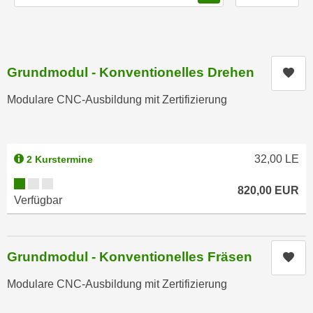
n
h
u
C
r
o
C
o
Grundmodul - Konventionelles Drehen
o
Kur
k
o
Modulare CNC-Ausbildung mit Zertifizierung
i
k
e
i
s
e
v
s
32,00
LE
2 Kurstermine
o
,
Kursverfügbarkeit:
n
d
820,00
EUR
U
Verfügbar
i
S
e
-
f
a
Grundmodul - Konventionelles Fräsen
ü
Kur
m
r
e
Modulare CNC-Ausbildung mit Zertifizierung
d
r
i