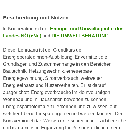
n
i
S
c
i
Beschreibung und Nutzen
h
e
n
In Kooperation mit der
Energie- und Umweltagentur des
a
i
Landes NÖ (eNu)
und
DIE UMWELTBERATUNG
.
u
c
f
h
Dieser Lehrgang ist der Grundkurs der
„
t
Energieberater:innen-Ausbildung. Er vermittelt die
A
d
Grundlagen und Zusammenhänge in den Bereichen
l
e
Bautechnik, Heizungstechnik, erneuerbare
l
m
Energiegewinnung, Stromverbrauch, weltweiter
e
D
Energieeinsatz und Nutzerverhalten. Er ist darauf
a
a
ausgerichtet, Energieverbräuche im kleinvolumigen
k
t
Wohnbau und in Haushalten bewerten zu können,
z
e
Energiesparpotentiale zu erkennen und zu wissen, auf
e
n
welcher Ebene Einsparungen erzielt werden können. Der
p
s
Kurs verbindet das Wissen unterschiedlicher Fachbereiche
t
c
und ist damit eine Ergänzung für Personen, die in einem
i