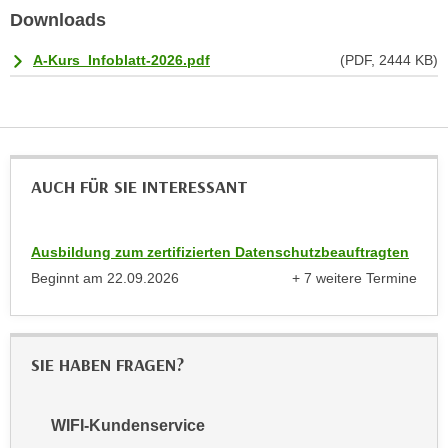
u
Downloads
d
z
i
e
A-Kurs_Infoblatt-2026.pdf
(PDF, 2444 KB)
e
i
C
g
o
e
o
n
k
.
AUCH FÜR SIE INTERESSANT
i
U
e
m
s
I
Ausbildung zum zertifizierten Datenschutzbeauftragten
e
h
Beginnt am
22.09.2026
+ 7 weitere Termine
r
n
anzeigen
h
e
o
n
b
SIE HABEN FRAGEN?
d
e
a
n
r
WIFI-Kundenservice
e
ü