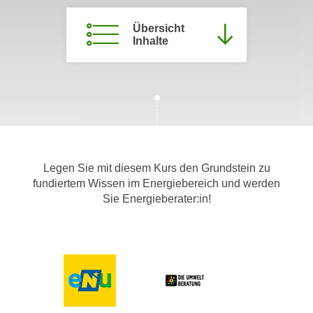
c
i
h
Übersicht
m
Inhalte
t
m
e
u
n
n
S
g
i
v
e
e
,
r
d
w
Legen Sie mit diesem Kurs den Grundstein zu
a
fundiertem Wissen im Energiebereich und werden
e
s
Sie Energieberater:in!
n
s
d
w
e
i
n
r
w
a
i
u
r
c