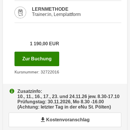
i
e
k
LERNMETHODE
F
Trainer:in, Lernplattform
a
u
n
n
i
k
s
t
1 190,00
EUR
c
i
h
o
e
für Termin: 10.11.2026 - 30.11.202
Zur Buchung
n
n
d
U
Kursnummer: 32722016
e
n
r
t
W
Zusatzinfo:
e
e
10., 11., 16., 17., 23. und 24.11.26 jew. 8.30-17.10
r
Prüfungstag: 30.11.2026, Mo 8.30 -16.00
b
n
(Achtung: letzter Tag in der eNu St. Pölten)
s
e
e
Kostenvoranschlag
h
i
m
t