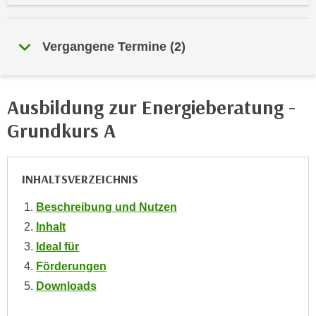
e
e
n
n
e
Vergangene Termine
(
2
)
o
i
t
n
w
s
e
Ausbildung zur Energieberatung -
e
n
Grundkurs A
t
d
z
i
e
g
INHALTSVERZEICHNIS
n
s
,
i
Beschreibung und Nutzen
w
n
Inhalt
e
d
Ideal für
l
.
c
Förderungen
W
h
Downloads
e
e
n
s