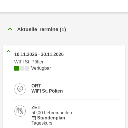
n
h
u
C
r
o
C
o
Aktuelle Termine
(
1
)
o
k
o
i
k
e
i
10.11.2026
-
30.11.2026
s
e
v
WIFI St. Pölten
s
Kursverfügbarkeit:
Verfügbar
o
,
n
d
U
i
ORT
S
Standortinformationen zu
öffnen
WIFI St. Pölten
e
-
f
a
ü
ZEIT
m
r
50,00 Lehreinheiten
e
für Veranstaltung 32722016
Stundenplan
d
Tageskurs
r
i