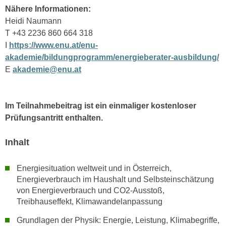
n
Nähere Informationen:
d
E
Heidi Naumann
e
U
T +43 2236 860 664 318
n
-
I
https://www.enu.at/enu-
w
U
akademie/bildungprogramm/energieberater-ausbildung/
i
S
E
akademie@enu.at
r
A
z
u
i
n
Im Teilnahmebeitrag ist ein einmaliger kostenloser
e
t
Prüfungsantritt enthalten.
l
e
o
r
Inhalt
r
w
i
o
Energiesituation weltweit und in Österreich,
e
r
Energieverbrauch im Haushalt und Selbsteinschätzung
n
f
von Energieverbrauch und CO2-Ausstoß,
t
e
Treibhauseffekt, Klimawandelanpassung
i
n
e
Grundlagen der Physik: Energie, Leistung, Klimabegriffe,
h