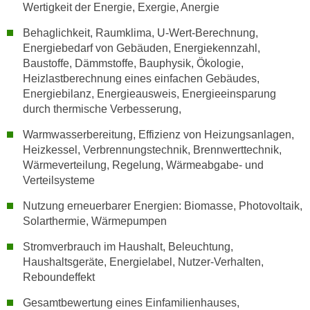
r
Wertigkeit der Energie, Exergie, Anergie
a
t
b
Behaglichkeit, Raumklima, U-Wert-Berechnung,
e
Energiebedarf von Gebäuden, Energiekennzahl,
e
C
Baustoffe, Dämmstoffe, Bauphysik, Ökologie,
n
o
Heizlastberechnung eines einfachen Gebäudes,
.
o
Energiebilanz, Energieausweis, Energieeinsparung
W
k
durch thermische Verbesserung,
e
i
n
Warmwasserbereitung, Effizienz von Heizungsanlagen,
e
n
Heizkessel, Verbrennungstechnik, Brennwerttechnik,
s
Wärmeverteilung, Regelung, Wärmeabgabe- und
S
z
Verteilsysteme
i
u
e
A
Nutzung erneuerbarer Energien: Biomasse, Photovoltaik,
d
n
Solarthermie, Wärmepumpen
e
a
Stromverbrauch im Haushalt, Beleuchtung,
r
l
Haushaltsgeräte, Energielabel, Nutzer-Verhalten,
C
y
Reboundeffekt
o
s
o
Gesamtbewertung eines Einfamilienhauses,
e