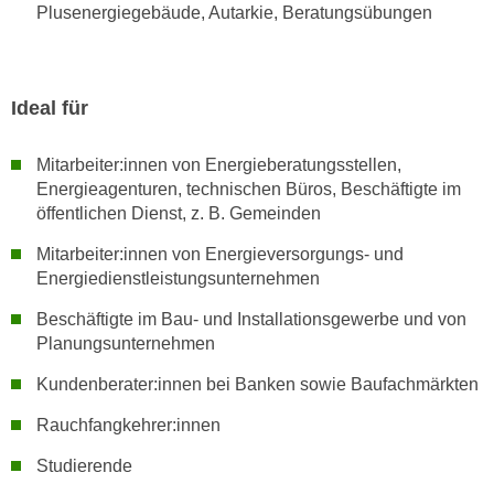
k
Plusenergiegebäude, Autarkie, Beratungsübungen
z
i
w
e
e
-
c
Ideal für
S
k
e
e
Mitarbeiter:innen von Energieberatungsstellen,
t
n
Energieagenturen, technischen Büros, Beschäftigte im
z
u
öffentlichen Dienst, z. B. Gemeinden
u
n
n
Mitarbeiter:innen von Energieversorgungs- und
d
g
Energiedienstleistungsunternehmen
u
z
m
Beschäftigte im Bau- und Installationsgewerbe und von
u
f
Planungsunternehmen
s
ü
t
Kundenberater:innen bei Banken sowie Baufachmärkten
r
i
S
Rauchfangkehrer:innen
m
i
m
Studierende
e
e
r