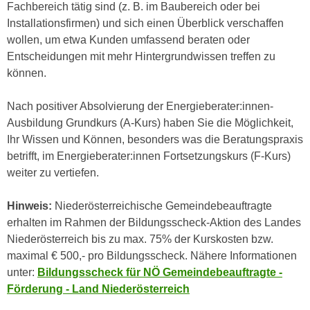
h
Fachbereich tätig sind (z. B. im Baubereich oder bei
e
u
Installationsfirmen) und sich einen Überblick verschaffen
r
t
wollen, um etwa Kunden umfassend beraten oder
e
z
Entscheidungen mit mehr Hintergrundwissen treffen zu
n
a
können.
“
b
k
k
Nach positiver Absolvierung der Energieberater:innen-
l
o
Ausbildung Grundkurs (A-Kurs) haben Sie die Möglichkeit,
i
m
Ihr Wissen und Können, besonders was die Beratungspraxis
c
m
betrifft, im Energieberater:innen Fortsetzungskurs (F-Kurs)
k
e
weiter zu vertiefen.
e
n
n
z
Hinweis:
Niederösterreichische Gemeindebeauftragte
,
w
erhalten im Rahmen der Bildungsscheck-Aktion des Landes
v
i
Niederösterreich bis zu max. 75% der Kurskosten bzw.
e
s
maximal € 500,- pro Bildungsscheck. Nähere Informationen
r
c
unter:
Bildungsscheck für NÖ Gemeindebeauftragte -
w
h
Förderung - Land Niederösterreich
e
e
n