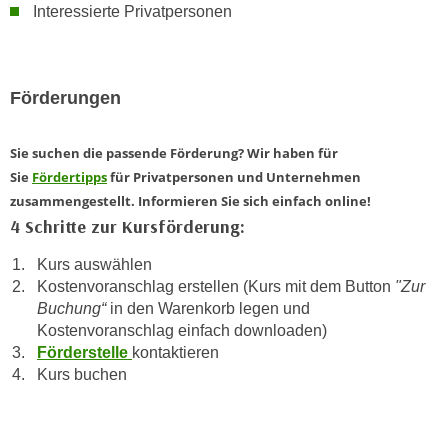
Interessierte Privatpersonen
n
e
,
l
g
e
e
v
Förderungen
l
a
a
n
Sie suchen die passende Förderung? Wir haben für
n
t
Sie
Fördertipps
für Privatpersonen und Unternehmen
g
e
zusammengestellt. Informieren Sie sich einfach online!
e
I
4 Schritte zur Kursförderung:
n
n
I
h
Kurs auswählen
h
Kostenvoranschlag erstellen (Kurs mit dem Button
"Zur
a
r
Buchung“
in den Warenkorb legen und
l
e
Kostenvoranschlag einfach downloaden)
t
d
Förderstelle
kontaktieren
e
Kurs buchen
u
a
r
n
c
z
h