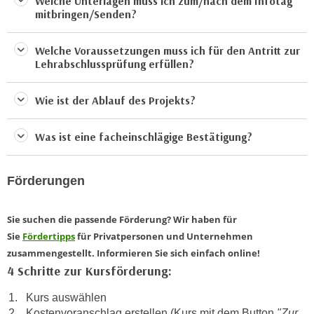
Welche Unterlagen muss ich zum/nach dem Infotag
r
mitbringen/Senden?
a
t
b
e
e
Welche Voraussetzungen muss ich für den Antritt zur
C
Lehrabschlussprüfung erfüllen?
n
o
.
o
Wie ist der Ablauf des Projekts?
W
k
e
i
n
Was ist eine facheinschlägige Bestätigung?
e
n
s
S
z
Förderungen
i
u
e
A
d
Sie suchen die passende Förderung? Wir haben für
n
e
Sie
Fördertipps
für Privatpersonen und Unternehmen
a
r
zusammengestellt. Informieren Sie sich einfach online!
l
C
4 Schritte zur Kursförderung:
y
o
s
Kurs auswählen
o
e
Kostenvoranschlag erstellen (Kurs mit dem Button
"Zur