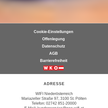
n
b
p
e
e
r
r
h
s
i
o
Cookie-Einstellungen
n
n
a
Offenlegung
e
u
Datenschutz
n
s
AGB
b
e
e
Barrierefreiheit
i
z
n
o
Weiter zur Website der Wirts
e
g
a
e
ADRESSE
n
n
g
WIFI Niederösterreich
e
e
Mariazeller Straße 97, 3100 St. Pölten
n
n
Telefon: 02742 851-20000
D
e