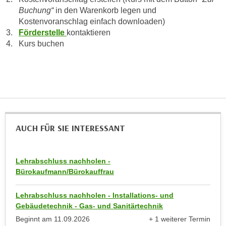
k
z
Buchung“
in den Warenkorb legen und
i
w
Kostenvoranschlag einfach downloaden)
e
e
Förderstelle
kontaktieren
-
Kurs buchen
c
S
k
e
e
t
n
z
u
u
n
n
d
g
AUCH FÜR SIE INTERESSANT
u
z
m
u
f
s
Lehrabschluss nachholen -
ü
Bürokaufmann/Bürokauffrau
t
r
i
S
Lehrabschluss nachholen - Installations- und
m
i
Gebäudetechnik - Gas- und Sanitärtechnik
m
e
Beginnt am
11.09.2026
+ 1 weiterer Termin
e
r