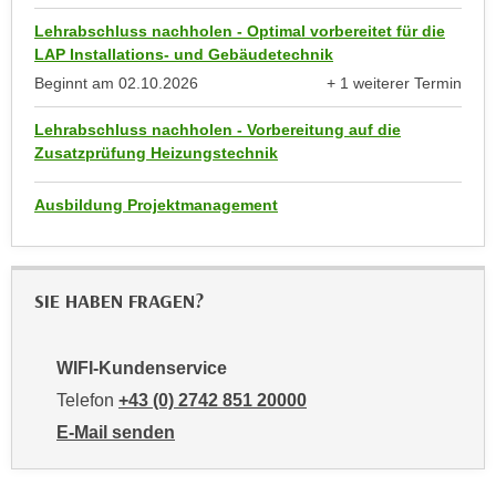
anzeigen
n
e
Lehrabschluss nachholen - Optimal vorbereitet für die
,
l
LAP Installations- und Gebäudetechnik
g
e
Beginnt am
02.10.2026
+ 1 weiterer Termin
e
anzeigen
v
l
Lehrabschluss nachholen - Vorbereitung auf die
a
a
Zusatzprüfung Heizungstechnik
n
n
t
g
Ausbildung Projektmanagement
e
e
I
n
n
I
h
SIE HABEN FRAGEN?
h
a
r
l
e
WIFI-Kundenservice
t
d
e
Telefon
+43 (0) 2742 851 20000
u
a
E-Mail senden
r
n
an WIFI-Kundenservice: mailto:kundenservice@noe.w
c
z
h