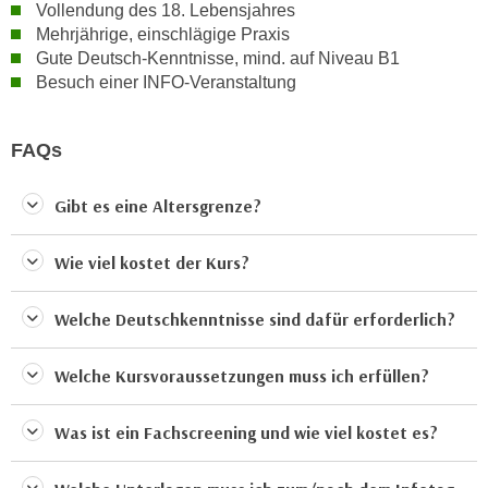
Vollendung des 18. Lebensjahres
n
d
Mehrjährige, einschlägige Praxis
E
e
Gute Deutsch-Kenntnisse, mind. auf Niveau B1
U
n
Besuch einer INFO-Veranstaltung
-
w
U
i
S
FAQs
r
A
z
u
Gibt es eine Altersgrenze?
i
n
e
t
l
Wie viel kostet der Kurs?
e
o
r
r
Welche Deutschkenntnisse sind dafür erforderlich?
w
i
o
e
Welche Kursvoraussetzungen muss ich erfüllen?
r
n
f
t
Was ist ein Fachscreening und wie viel kostet es?
e
i
n
e
h