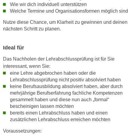
h
Wie wir dich individuell unterstützen
e
u
Welche Termine und Organisationsformen möglich sind
r
t
e
Nutze diese Chance, um Klarheit zu gewinnen und deinen
z
n
nächsten Schritt zu planen.
a
“
b
k
k
Ideal für
l
o
i
Das Nachholen der Lehrabschlussprüfung ist für Sie
m
c
interessant, wenn Sie:
m
k
eine Lehre abgebrochen haben oder die
e
e
Lehrabschlussprüfung nicht positiv absolviert haben
n
n
keine Berufsausbildung absolviert haben, aber durch
z
,
mehrjährige Berufserfahrung fachliche Kompetenzen
w
v
gesammelt haben und diese nun auch „formal“
i
e
bescheinigen lassen möchten
s
bereits einen Lehrabschluss haben und einen
r
c
zusätzlichen Lehrabschluss erreichen möchten
w
h
e
Voraussetzungen:
e
n