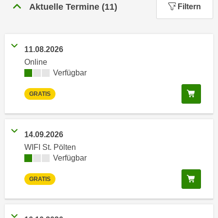
n
Aktuelle Termine
(
11
)
Filtern
h
u
C
r
o
C
o
11.08.2026
o
k
o
Online
i
Kursverfügbarkeit:
Verfügbar
k
e
i
s
In de
GRATIS
e
v
s
o
,
n
d
14.09.2026
U
i
WIFI St. Pölten
S
e
Kursverfügbarkeit:
Verfügbar
-
f
a
In de
ü
GRATIS
m
r
e
d
r
i