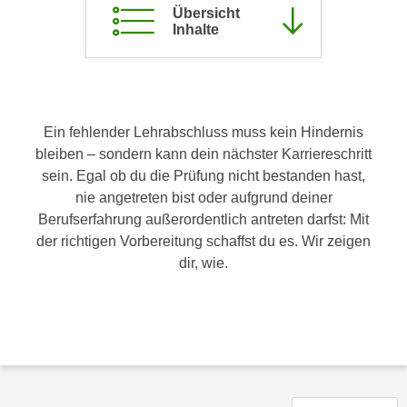
Übersicht
c
i
Inhalte
h
m
t
m
e
u
n
n
S
g
Ein fehlender Lehrabschluss muss kein Hindernis
i
v
bleiben – sondern kann dein nächster Karriereschritt
e
e
sein. Egal ob du die Prüfung nicht bestanden hast,
,
r
nie angetreten bist oder aufgrund deiner
d
w
Berufserfahrung außerordentlich antreten darfst: Mit
a
e
der richtigen Vorbereitung schaffst du es. Wir zeigen
s
n
dir, wie.
s
d
w
e
i
n
r
w
a
i
u
r
c