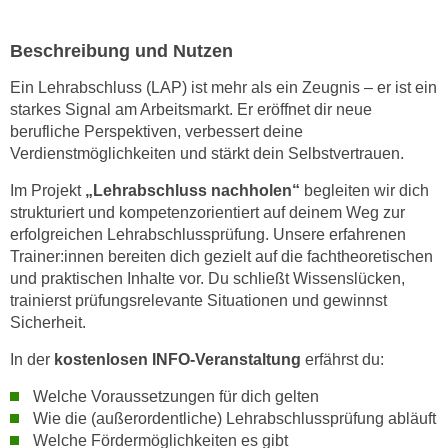
n
i
S
c
Beschreibung und Nutzen
i
h
e
Ein Lehrabschluss (LAP) ist mehr als ein Zeugnis – er ist ein
n
a
starkes Signal am Arbeitsmarkt. Er eröffnet dir neue
i
u
berufliche Perspektiven, verbessert deine
c
f
Verdienstmöglichkeiten und stärkt dein Selbstvertrauen.
h
„
Im Projekt
„Lehrabschluss nachholen“
begleiten wir dich
t
A
strukturiert und kompetenzorientiert auf deinem Weg zur
d
l
erfolgreichen Lehrabschlussprüfung. Unsere erfahrenen
e
l
Trainer:innen bereiten dich gezielt auf die fachtheoretischen
m
e
und praktischen Inhalte vor. Du schließt Wissenslücken,
D
a
trainierst prüfungsrelevante Situationen und gewinnst
a
k
Sicherheit.
t
z
e
In der
kostenlosen INFO-Veranstaltung
erfährst du:
e
n
p
Welche Voraussetzungen für dich gelten
s
t
Wie die (außerordentliche) Lehrabschlussprüfung abläuft
c
i
Welche Fördermöglichkeiten es gibt