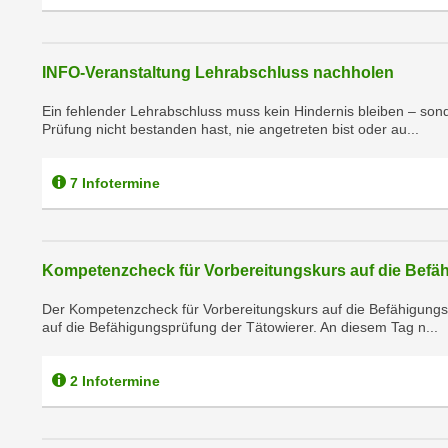
r
c
n
h
u
C
INFO-Veranstaltung Lehrabschluss nachholen
r
o
C
Ein fehlender Lehrabschluss muss kein Hindernis bleiben – sonde
o
o
Prüfung nicht bestanden hast, nie angetreten bist oder au...
k
o
i
k
7 Infotermine
e
i
s
e
v
s
o
,
Kompetenzcheck für Vorbereitungskurs auf die Befä
n
d
U
Der Kompetenzcheck für Vorbereitungskurs auf die Befähigungspr
i
auf die Befähigungsprüfung der Tätowierer. An diesem Tag n...
S
e
-
f
a
2 Infotermine
ü
m
r
e
d