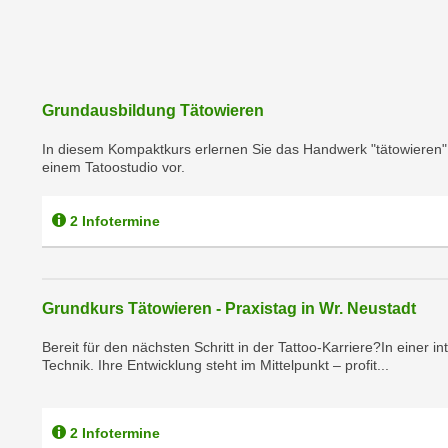
a
- nur für sichtbaren Text
t
c
i
h
m
t
m
e
Grundausbildung Tätowieren
u
n
n
In diesem Kompaktkurs erlernen Sie das Handwerk "tätowieren" vo
S
g
einem Tatoostudio vor.
i
v
e
e
2 Infotermine
,
r
d
w
a
e
s
n
Grundkurs Tätowieren - Praxistag in Wr. Neustadt
s
d
w
Bereit für den nächsten Schritt in der Tattoo-Karriere?In einer 
e
Technik. Ihre Entwicklung steht im Mittelpunkt – profit...
i
n
r
w
a
i
2 Infotermine
u