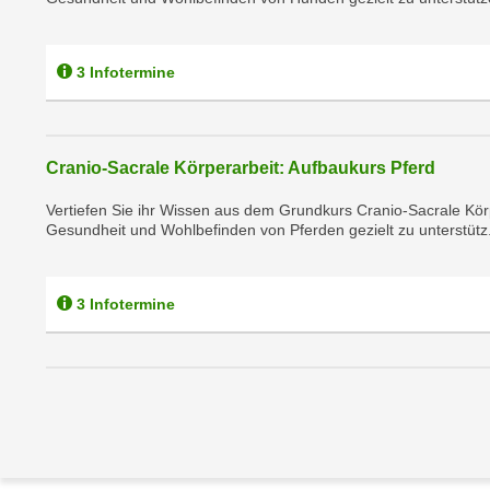
n
s
n
i
S
3 Infotermine
c
i
h
e
n
a
i
u
Cranio-Sacrale Körperarbeit: Aufbaukurs Pferd
c
f
h
Vertiefen Sie ihr Wissen aus dem Grundkurs Cranio-Sacrale Kör
„
Gesundheit und Wohlbefinden von Pferden gezielt zu unterstütz.
t
A
d
l
e
l
3 Infotermine
m
e
D
a
a
k
t
z
e
e
n
p
s
t