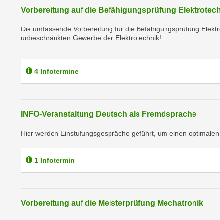
r
i
Vorbereitung auf die Befähigungsprüfung Elektrotec
i
e
k
F
Die umfassende Vorbereitung für die Befähigungsprüfung Elektr
a
unbeschränkten Gewerbe der Elektrotechnik!
u
n
n
i
k
4 Infotermine
s
t
c
i
h
o
e
n
INFO-Veranstaltung Deutsch als Fremdsprache
n
d
U
Hier werden Einstufungsgespräche geführt, um einen optimalen
e
n
r
t
W
1 Infotermin
e
e
r
b
n
s
e
Vorbereitung auf die Meisterprüfung Mechatronik
e
h
i