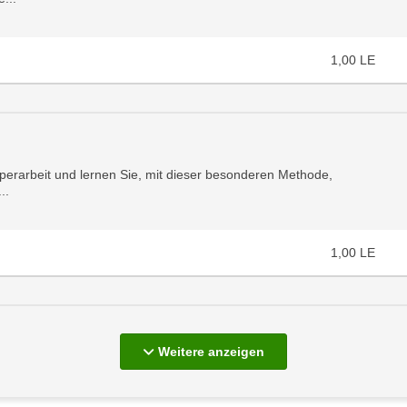
1,00
LE
perarbeit und lernen Sie, mit dieser besonderen Methode,
..
1,00
LE
Kurse
Weitere
anzeigen