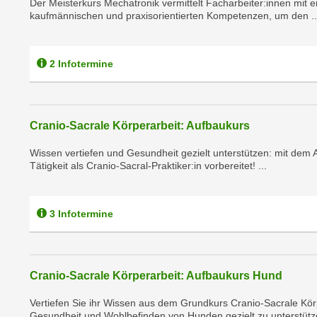
Der Meisterkurs Mechatronik vermittelt Facharbeiter:innen mit 
m
t
kaufmännischen und praxisorientierten Kompetenzen, um den ..
e
e
n
n
e
2 Infotermine
o
i
t
n
w
s
e
Cranio-Sacrale Körperarbeit: Aufbaukurs
e
n
t
d
Wissen vertiefen und Gesundheit gezielt unterstützen: mit dem 
z
Tätigkeit als Cranio-Sacral-Praktiker:in vorbereitet! ...
i
e
g
n
s
,
3 Infotermine
i
w
n
e
d
l
.
Cranio-Sacrale Körperarbeit: Aufbaukurs Hund
c
W
h
e
Vertiefen Sie ihr Wissen aus dem Grundkurs Cranio-Sacrale Kör
e
Gesundheit und Wohlbefinden von Hunden gezielt zu unterstütze