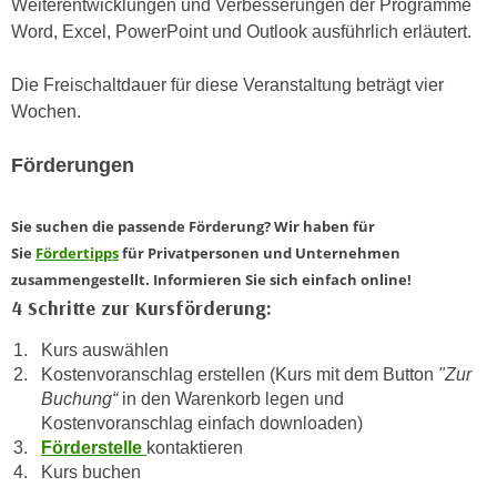
Weiterentwicklungen und Verbesserungen der Programme
e
e
Word, Excel, PowerPoint und Outlook ausführlich erläutert.
n
n
e
o
Die Freischaltdauer für diese Veranstaltung beträgt vier
i
t
Wochen.
n
w
s
e
Förderungen
e
n
t
d
Sie suchen die passende Förderung? Wir haben für
z
i
Sie
Fördertipps
für Privatpersonen und Unternehmen
e
g
zusammengestellt. Informieren Sie sich einfach online!
n
s
4 Schritte zur Kursförderung:
,
i
w
n
Kurs auswählen
e
d
Kostenvoranschlag erstellen (Kurs mit dem Button
"Zur
l
.
Buchung“
in den Warenkorb legen und
c
Kostenvoranschlag einfach downloaden)
W
h
Förderstelle
kontaktieren
e
e
Kurs buchen
n
s