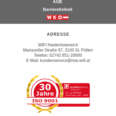
AGB
n
d
Barrierefreiheit
E
e
U
n
Weiter zur Website der Wirts
-
w
U
i
ADRESSE
S
r
A
z
WIFI Niederösterreich
u
i
Mariazeller Straße 97, 3100 St. Pölten
n
Telefon: 02742 851-20000
e
t
E-Mail:
kundenservice@noe.wifi.at
l
e
o
r
r
w
i
o
e
r
n
f
t
e
i
n
e
h