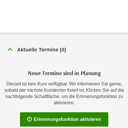
c
i
h
m
t
m
e
u
n
n
S
g
i
v
Aktuelle Termine
(
0
)
e
e
,
r
d
w
Neue Termine sind in Planung
a
e
s
n
Derzeit ist kein Kurs verfügbar. Wir informieren Sie gerne,
s
d
sobald der nächste Kurstermin fixiert ist. Klicken Sie auf die
w
e
nachfolgende Schaltfläche, um die Erinnerungsfunktion zu
i
n
aktivieren.
r
w
a
i
Erinnerungsfunktion aktivieren
u
r
c