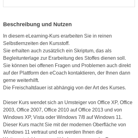
i
e
k
F
a
u
Beschreibung und Nutzen
n
n
i
k
In diesem eLearning-Kurs erarbeiten Sie in reinen
s
t
Selbstlernzeiten den Kursstoff.
c
i
Sie erhalten auch zusätzlich ein Skriptum, das als
h
o
Begleitunterlage zur Erarbeitung des Stoffes dienen soll.
e
n
Sie können bei offenen Fragen und Problemen auch direkt
n
d
auf der Plattform den eCoach kontaktieren, der Ihnen dann
U
e
gerne weiterhilft.
n
r
Die Freischaltdauer ist abhängig von der Art des Kurses.
t
W
e
e
Dieser Kurs wendet sich an Umsteiger von Office XP, Office
r
b
2003, Office 2007, Office 2010 auf Office 2013 und von
n
s
Windows XP, Vista oder Windows 7/8 auf Windows 11.
e
e
Dieser Kurs macht Sie mit der modernen Oberfläche von
h
i
Windows 11 vertraut und es werden Ihnen die
m
t