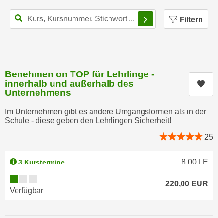
n
h
Filterbereich schl
u
Filtern
C
r
o
C
o
o
k
o
i
Benehmen on TOP für Lehrlinge -
k
e
innerhalb und außerhalb des
Kur
i
Unternehmens
s
e
v
s
Im Unternehmen gibt es andere Umgangsformen als in der
o
,
Schule - diese geben den Lehrlingen Sicherheit!
n
d
25
U
i
S
e
8,00
LE
3 Kurstermine
-
f
a
Kursverfügbarkeit:
ü
220,00
EUR
m
r
Verfügbar
e
d
r
i