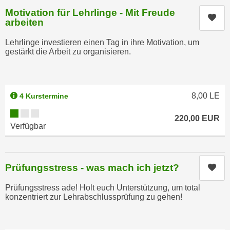
i
e
Motivation für Lehrlinge - Mit Freude
k
Kur
F
arbeiten
a
u
n
Lehrlinge investieren einen Tag in ihre Motivation, um
n
gestärkt die Arbeit zu organisieren.
i
k
s
t
c
i
h
o
8,00
LE
4 Kurstermine
e
n
Kursverfügbarkeit:
n
220,00
EUR
d
Verfügbar
U
e
n
r
t
W
e
Prüfungsstress - was mach ich jetzt?
Kur
e
r
b
Prüfungsstress ade! Holt euch Unterstützung, um total
n
s
konzentriert zur Lehrabschlussprüfung zu gehen!
e
e
h
i
m
t