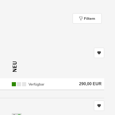
Filtern
Kurs me
Kursverfügbarkeit:
290,00
EUR
Verfügbar
Kurs me