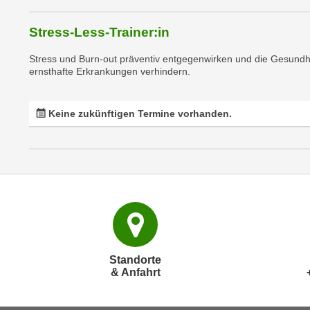
n
s
n
i
Stress-Less-Trainer:in
S
c
i
Stress und Burn-out präventiv entgegenwirken und die Gesund
h
e
ernsthafte Erkrankungen verhindern.
n
a
i
u
c
Keine zukünftigen Termine vorhanden.
f
h
„
t
A
d
l
e
l
m
e
D
a
a
k
t
z
Standorte
e
e
& Anfahrt
n
p
s
t