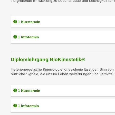
Tiefgreifende Entwicklung zu Lebensfreude und Leichtigkeit für S
r
i
i
e
k
F
a
u
1 Kurstermin
n
n
i
k
1 Infotermin
s
t
c
i
h
o
e
n
Diplomlehrgang BioKinestetik®
n
d
U
Tiefenenergetische Kinesiologie Kinesiologie lässt den Sinn v
e
nützliche Signale, die uns im Leben weiterbringen und vermittel..
n
r
t
W
e
e
1 Kurstermin
r
b
n
s
e
1 Infotermin
e
h
i