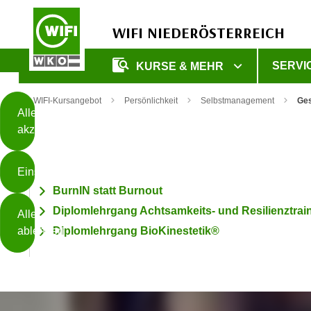
WIFI NIEDERÖSTERREICH
Diese
SERVI
KURSE & MEHR
Seite
Zum Inhalt springen
Zur Fußzeile springen
verwendet
WIFI-Kursangebot
Persönlichkeit
Selbstmanagement
Ges
Cookies
Alle
akzeptieren
O
h
Einstellungen
n
BurnIN statt Burnout
e
B
I
Diplomlehrgang Achtsamkeits- und Resilienztrain
Alle
i
h
ablehnen
Diplomlehrgang BioKinestetik®
t
r
t
e
Weiterlesen
e
Z
b
u
e
s