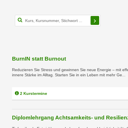
r
c
n
h
u
Filterbereich s
C
r
o
C
o
o
k
o
i
k
e
i
BurnIN statt Burnout
s
e
v
s
Reduzieren Sie Stress und gewinnen Sie neue Energie – mit ef
o
innere Stärke im Alltag. Starten Sie in ein Leben mit mehr Ge...
,
n
d
U
i
2 Kurstermine
S
e
-
f
a
ü
m
Diplomlehrgang Achtsamkeits- und Resilienz
r
e
d