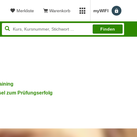
Merkliste
Warenkorb
myWIFI
Benutzerm
myWIFI Apps öffnen
Finden
aining
sel zum Prüfungserfolg