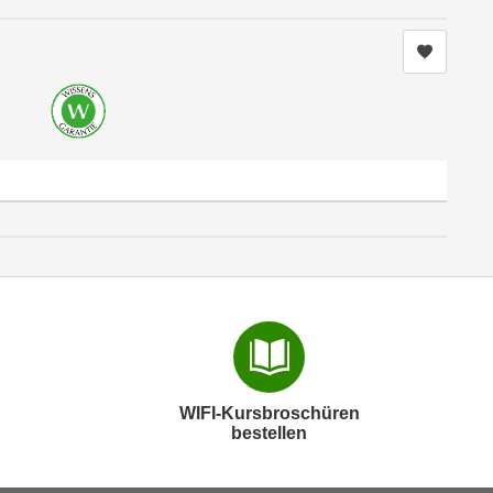
Kurs me
WIFI-Kursbroschüren
bestellen