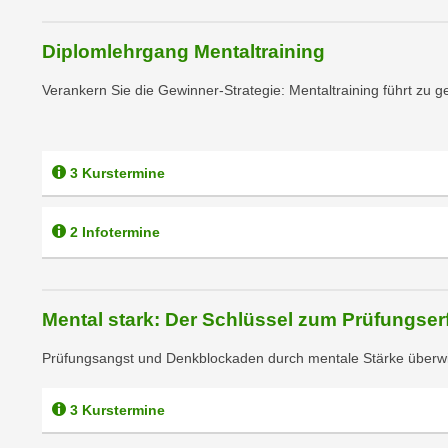
m
t
e
e
Diplomlehrgang Mentaltraining
n
n
e
Verankern Sie die Gewinner-Strategie: Mentaltraining führt zu 
o
i
t
n
w
s
e
3 Kurstermine
e
n
t
d
z
2 Infotermine
i
e
g
n
s
,
i
Mental stark: Der Schlüssel zum Prüfungser
w
n
e
d
Prüfungsangst und Denkblockaden durch mentale Stärke überw
l
.
c
W
3 Kurstermine
h
e
e