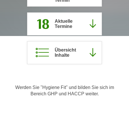
Termin
c
i
h
m
18
t
m
Aktuelle
e
Termine
u
n
n
S
g
i
v
Übersicht
e
e
Inhalte
,
r
d
w
a
e
s
n
s
Werden Sie "Hygiene Fit" und bilden Sie sich im
d
Bereich GHP und HACCP weiter.
w
e
i
n
r
w
a
i
u
r
c