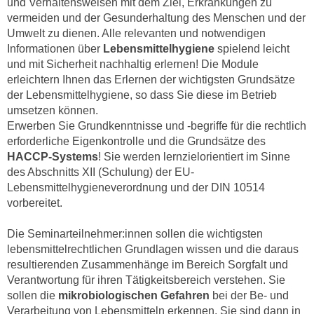
und Verhaltensweisen mit dem Ziel, Erkrankungen zu
n
d
vermeiden und der Gesunderhaltung des Menschen und der
E
e
Umwelt zu dienen. Alle relevanten und notwendigen
U
Informationen über
Lebensmittelhygiene
spielend leicht
n
-
und mit Sicherheit nachhaltig erlernen! Die Module
w
U
erleichtern Ihnen das Erlernen der wichtigsten Grundsätze
i
S
der Lebensmittelhygiene, so dass Sie diese im Betrieb
r
umsetzen können.
A
z
Erwerben Sie Grundkenntnisse und -begriffe für die rechtlich
u
i
erforderliche Eigenkontrolle und die Grundsätze des
n
e
HACCP-Systems
! Sie werden lernzielorientiert im Sinne
t
l
des Abschnitts XII (Schulung) der EU-
e
o
Lebensmittelhygieneverordnung und der DIN 10514
r
r
vorbereitet.
w
i
o
Die Seminarteilnehmer:innen sollen die wichtigsten
e
r
lebensmittelrechtlichen Grundlagen wissen und die daraus
n
f
resultierenden Zusammenhänge im Bereich Sorgfalt und
t
e
Verantwortung für ihren Tätigkeitsbereich verstehen. Sie
i
sollen die
mikrobiologischen Gefahren
bei der Be- und
n
e
Verarbeitung von Lebensmitteln erkennen. Sie sind dann in
h