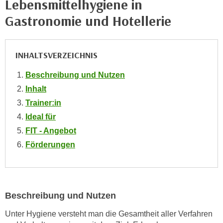
Lebensmittelhygiene in
h
e
u
Gastronomie und Hotellerie
r
t
e
z
n
a
INHALTSVERZEICHNIS
“
b
k
Beschreibung und Nutzen
k
l
o
Inhalt
i
m
Trainer:in
c
m
k
Ideal für
e
e
FIT - Angebot
n
n
Förderungen
z
,
w
v
i
e
s
r
c
Beschreibung und Nutzen
w
h
e
Unter Hygiene versteht man die Gesamtheit aller Verfahren
e
n