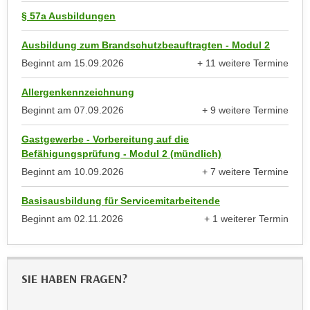
anzeigen
h
r
§ 57a Ausbildungen
e
e
n
C
Ausbildung zum Brandschutzbeauftragten - Modul 2
I
o
Beginnt am
15.09.2026
+ 11 weitere Termine
h
anzeigen
o
r
Allergenkennzeichnung
k
e
i
Beginnt am
07.09.2026
+ 9 weitere Termine
D
anzeigen
e
a
Gastgewerbe - Vorbereitung auf die
s
Befähigungsprüfung - Modul 2 (mündlich)
t
f
e
Beginnt am
10.09.2026
+ 7 weitere Termine
ü
anzeigen
n
r
Basisausbildung für Servicemitarbeitende
k
M
Beginnt am
02.11.2026
+ 1 weiterer Termin
e
a
anzeigen
i
r
n
k
e
e
SIE HABEN FRAGEN?
m
t
d
i