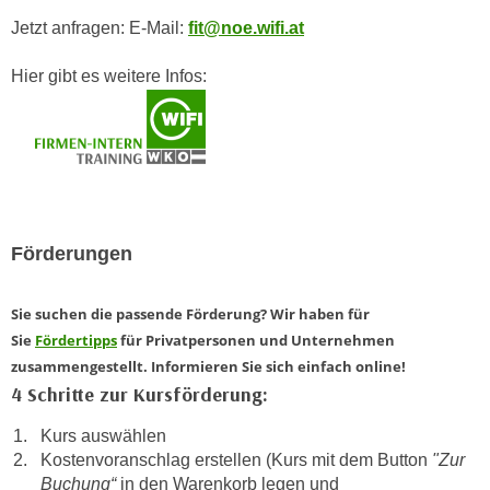
a
h
Jetzt anfragen: E-Mail:
fit@noe.wifi.at
t
m
e
Hier gibt es weitere Infos:
e
n
O
a
n
u
l
c
i
h
n
a
e
Förderungen
n
-
U
J
n
Sie suchen die passende Förderung? Wir haben für
o
t
Sie
Fördertipps
für Privatpersonen und Unternehmen
u
e
zusammengestellt. Informieren Sie sich einfach online!
r
r
4 Schritte zur Kursförderung:
n
n
e
Kurs auswählen
e
y
Kostenvoranschlag erstellen (Kurs mit dem Button
"Zur
h
z
Buchung“
in den Warenkorb legen und
m