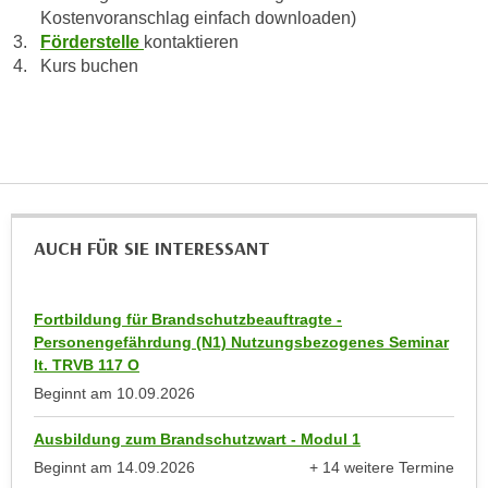
u
Kostenvoranschlag einfach downloaden)
e
b
Förderstelle
kontaktieren
n
i
Kurs buchen
i
e
n
t
d
e
e
n
n
,
U
w
S
e
AUCH FÜR SIE INTERESSANT
A
r
,
d
b
Fortbildung für Brandschutzbeauftragte -
e
e
Personengefährdung (N1) Nutzungsbezogenes Seminar
n
i
lt. TRVB 117 O
w
w
Beginnt am
10.09.2026
e
e
i
Ausbildung zum Brandschutzwart - Modul 1
l
t
Beginnt am
14.09.2026
+ 14 weitere Termine
c
e