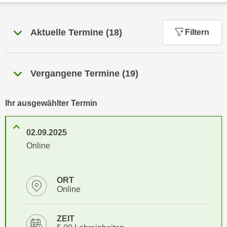
n
h
u
C
r
Aktuelle Termine
(
18
)
Filtern
o
C
o
o
k
o
i
Vergangene Termine
(
19
)
k
e
i
s
e
Ihr ausgewählter Termin
v
s
o
,
02.09.2025
n
d
U
Online
i
S
e
-
f
ORT
a
ü
Online
m
r
e
d
r
ZEIT
i