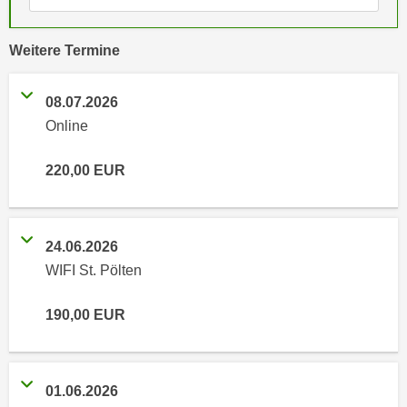
e
e
n
n
vergangene
Weitere
Termine
e
o
i
t
n
08.07.2026
w
s
Online
e
e
n
t
220,00
EUR
d
z
i
e
g
n
s
24.06.2026
,
i
WIFI St. Pölten
w
n
e
d
190,00
EUR
l
.
c
W
h
e
e
01.06.2026
n
s