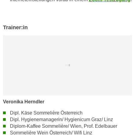
n
e
,
l
g
e
e
Trainer:in
v
l
a
a
n
n
t
g
e
e
I
n
n
I
h
h
a
r
l
e
t
Veronika Herndler
d
e
u
Dipl. Käse Sommelière Österreich
a
Dipl. Hygienemanagerin/ Hygienicum Graz/ Linz
r
n
Diplom-Kaffee Sommelière/ Wien, Prof. Edelbauer
c
z
Sommelière Wein Österreich/ Wifi Linz
h