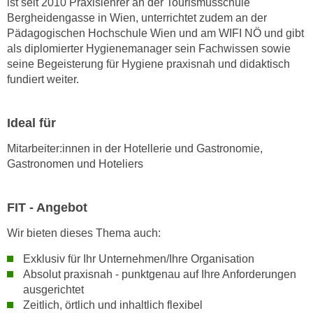
ist seit 2010 Praxislehrer an der Tourismusschule
n
b
Bergheidengasse in Wien, unterrichtet zudem an der
p
e
Pädagogischen Hochschule Wien und am WIFI NÖ und gibt
e
r
als diplomierter Hygienemanager sein Fachwissen sowie
r
h
seine Begeisterung für Hygiene praxisnah und didaktisch
s
i
fundiert weiter.
o
n
n
a
Ideal für
e
u
n
s
Mitarbeiter:innen in der Hotellerie und Gastronomie,
b
e
Gastronomen und Hoteliers
e
i
z
n
o
FIT - Angebot
e
g
a
Wir bieten dieses Thema auch:
e
n
n
Exklusiv für Ihr Unternehmen/Ihre Organisation
g
e
Absolut praxisnah - punktgenau auf Ihre Anforderungen
e
ausgerichtet
n
n
Zeitlich, örtlich und inhaltlich flexibel
D
e