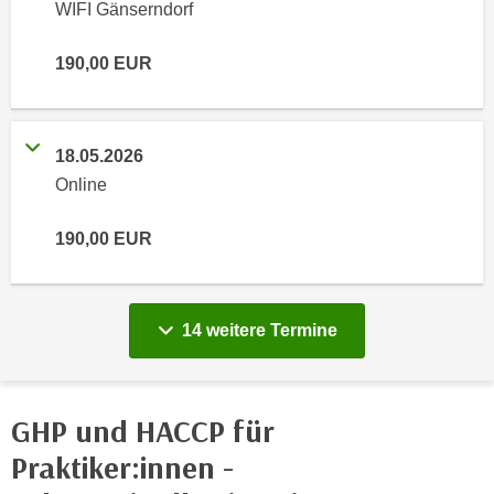
n
WIFI Gänserndorf
i
S
c
i
190,00
EUR
h
e
n
a
i
u
18.05.2026
c
f
h
Online
„
t
A
d
190,00
EUR
l
e
l
m
e
D
a
vergange
14 weitere
Termine
a
k
t
z
e
e
n
GHP und HACCP für
p
s
t
Praktiker:innen -
c
i