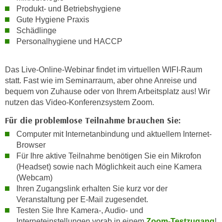
k
z
Produkt- und Betriebshygiene
i
w
Gute Hygiene Praxis
e
Schädlinge
e
-
Personalhygiene und HACCP
c
S
k
e
e
Das Live-Online-Webinar findet im virtuellen WIFI-Raum
t
n
statt. Fast wie im Seminarraum, aber ohne Anreise und
z
u
bequem von Zuhause oder von Ihrem Arbeitsplatz aus! Wir
u
nutzen das Video-Konferenzsystem Zoom.
n
n
d
Für die problemlose Teilnahme brauchen Sie:
g
u
Computer mit Internetanbindung und aktuellem Internet-
z
m
Browser
u
f
Für Ihre aktive Teilnahme benötigen Sie ein Mikrofon
s
ü
(Headset) sowie nach Möglichkeit auch eine Kamera
t
r
(Webcam)
i
S
Ihren Zugangslink erhalten Sie kurz vor der
m
i
Veranstaltung per E-Mail
zugesendet.
m
e
Testen Sie Ihre Kamera-, Audio- und
e
Interneteinstellungen vorab in einem
Zoom-Testzugang
!
r