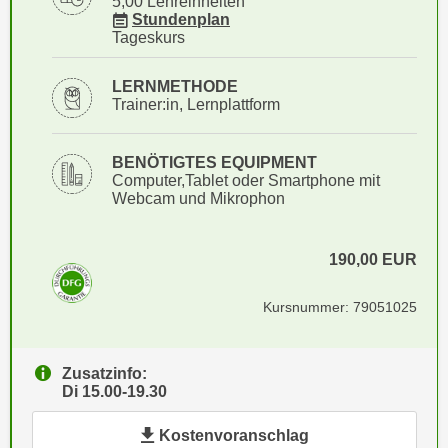
5,00 Lehreinheiten
i
e
für Veranstaltung 79051025
Stundenplan
k
Tageskurs
F
a
u
n
LERNMETHODE
n
i
Trainer:in, Lernplattform
k
s
t
c
i
BENÖTIGTES EQUIPMENT
h
Computer,Tablet oder Smartphone mit
o
Webcam und Mikrophon
e
n
n
d
U
e
190,00
EUR
n
r
t
W
Kursnummer: 79051025
e
e
r
b
n
Zusatzinfo:
s
e
Di 15.00-19.30
e
h
i
Kostenvoranschlag
m
t