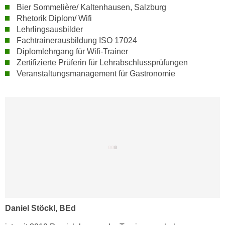
u
Bier Sommelière/ Kaltenhausen, Salzburg
d
z
Rhetorik Diplom/ Wifi
i
e
Lehrlingsausbilder
e
i
Fachtrainerausbildung ISO 17024
C
g
Diplomlehrgang für Wifi-Trainer
o
Zertifizierte Prüferin für Lehrabschlussprüfungen
e
o
Veranstaltungsmanagement für Gastronomie
n
k
.
i
U
e
m
s
I
e
h
r
n
h
e
o
n
b
d
e
a
n
Daniel Stöckl, BEd
r
e
ü