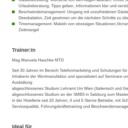
n
s
Urlaubsberatung, Tipps geben, Informationen klar und vers
n
Beschwerdemanagement: Umgang mit unzufriedenen Gästen,
i
S
Deeskalation, Zeit gewinnen um die nächsten Schritte zu üb
c
i
Timemanagement: Makeln von stressigen Situationen,Vorran
h
e
Zeitmangel
n
a
i
u
c
f
Trainer:in
h
„
Mag Manuela Haschke MTD
t
A
d
l
Seit 30 Jahren im Bereich Telefonmarketing und Schulungen für T
e
l
Inhaberin der Wortmanufaktur und spezialisiert auf Seminare u
m
Ausbidlung:
e
D
abgeschlossenes Studium Lehramt Uni Wien (Italienisch und Ge
a
abgeschlossenes Studium an der SMBS in Salzburg zum Master 
a
k
in der Hotellerie seit 20 Jahren, 4 und 5 Sterne Betriebe, mit 
t
z
Servicequalität, Führungskräftetraining und Beschwerdemanag
e
e
n
p
s
t
Ideal für