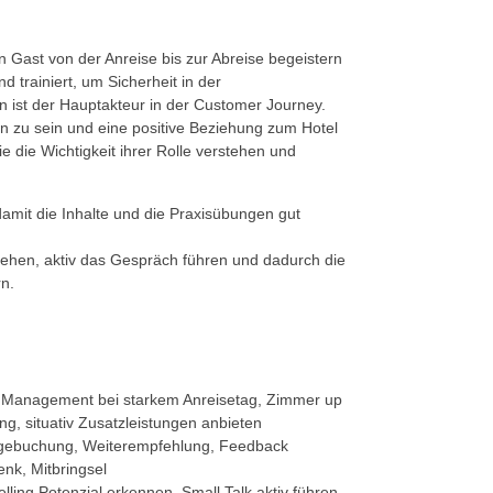
en Gast von der Anreise bis zur Abreise begeistern
 trainiert, um Sicherheit in der
n ist der Hauptakteur in der Customer Journey.
n zu sein und eine positive Beziehung zum Hotel
e die Wichtigkeit ihrer Rolle verstehen und
damit die Inhalte und die Praxisübungen gut
u gehen, aktiv das Gespräch führen und dadurch die
n.
e Management bei starkem Anreisetag, Zimmer up
g, situativ Zusatzleistungen anbieten
olgebuchung, Weiterempfehlung, Feedback
nk, Mitbringsel
ing Potenzial erkennen, Small Talk aktiv führen,