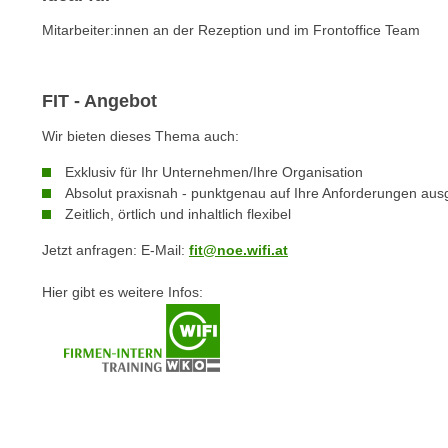
c
i
h
Mitarbeiter:innen an der Rezeption und im Frontoffice Team
e
u
r
t
e
z
FIT - Angebot
n
a
“
Wir bieten dieses Thema auch:
b
k
k
Exklusiv für Ihr Unternehmen/Ihre Organisation
l
Absolut praxisnah - punktgenau auf Ihre Anforderungen ausg
o
i
Zeitlich, örtlich und inhaltlich flexibel
m
c
m
Jetzt anfragen: E-Mail:
fit@noe.wifi.at
k
e
e
n
Hier gibt es weitere Infos:
n
z
,
w
v
i
e
s
r
c
w
h
e