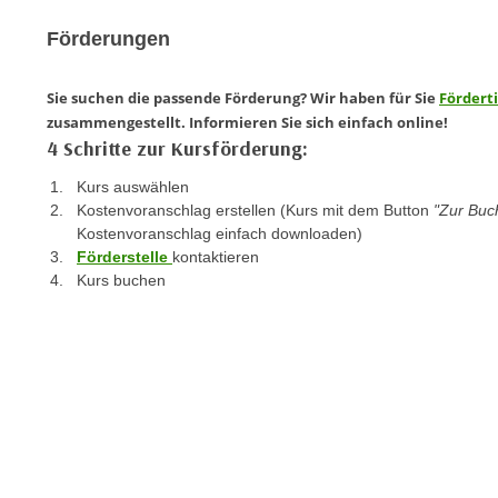
e
n
Förderungen
n
d
E
e
U
Sie suchen die passende Förderung? Wir haben für Sie
Fördert
n
-
zusammengestellt. Informieren Sie sich einfach online!
w
U
4 Schritte zur Kursförderung:
i
S
r
Kurs auswählen
A
z
Kostenvoranschlag erstellen (Kurs mit dem Button
"Zur Bu
u
Kostenvoranschlag einfach downloaden)
i
n
Förderstelle
kontaktieren
e
t
Kurs buchen
l
e
o
r
r
w
i
o
e
r
n
f
t
e
i
n