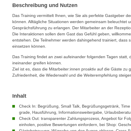
m
Beschreibung und Nutzen
t
e
e
Das Training vermittelt Ihnen, wie Sie als perfekte Gastgeber d
n
n
können. Alltägliche Situationen werden gemeinsam beleuchtet und
e
o
Gesprächsführung zu erlangen. Der Mitarbeiter an der Rezeptio
i
t
Die Interaktionen sollen dem Gast das Gefühl geben, willkomme
n
entstehen. Die Teilnehmer werden dahingehend trainiert, dass si
w
s
einsetzen können.
e
e
n
Das Training findet an zwei aufeinander folgenden Tagen statt, 
t
d
ineinander greifen können.
z
i
Ziel ist es, dass die Mitarbeiter:innen proaktiv auf die Gäste z
e
Zufriedenheit, die Wiederwahl und die Weiterempfehlung steiger
g
n
s
,
i
w
Inhalt
n
e
d
Check In: Begrüßung, Small Talk, Begrüßungsgetränk, Tim
l
.
grade, Hausführung, Informationsweitergabe, Urlaubsberatun
c
W
Check Out: transparenter Zahlungsprozess, Angebot für F
h
einholen, positive Bewertungen einfordern, bei Shop: Gesche
e
e
Gästebetreuung: Wünsche von den Augen ablesen, Cross Sell