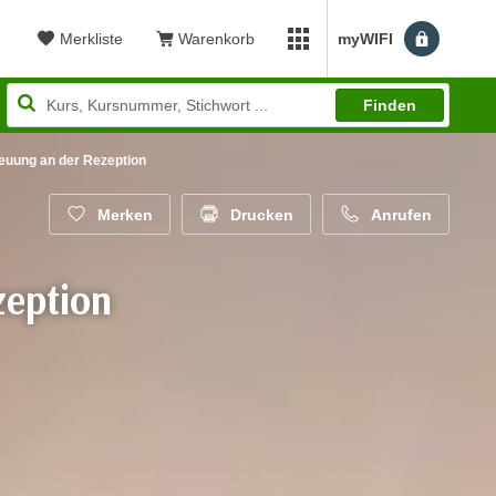
Merkliste
Warenkorb
myWIFI
Benutzerm
myWIFI Apps öffnen
Finden
euung an der Rezeption
Merken
Drucken
Anrufen
zeption