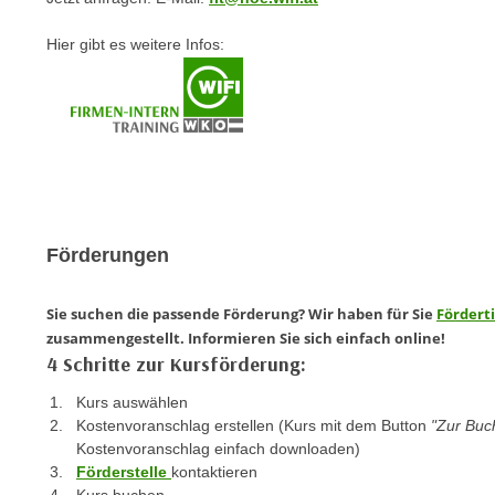
e
n
n
Hier gibt es weitere Infos:
d
E
e
U
n
-
w
U
i
S
r
A
z
u
i
n
Förderungen
e
t
l
e
o
Sie suchen die passende Förderung? Wir haben für Sie
Fördert
r
zusammengestellt. Informieren Sie sich einfach online!
r
w
4 Schritte zur Kursförderung:
i
o
e
Kurs auswählen
r
n
Kostenvoranschlag erstellen (Kurs mit dem Button
"Zur Bu
f
t
Kostenvoranschlag einfach downloaden)
e
i
Förderstelle
kontaktieren
n