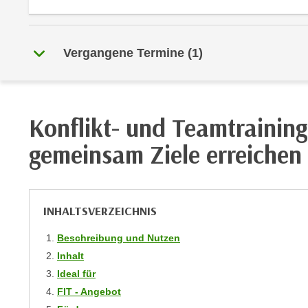
r
i
i
e
k
F
a
Vergangene Termine
(
1
)
u
n
n
i
k
s
t
c
Konflikt- und Teamtraining 
i
h
o
gemeinsam Ziele erreichen
e
n
n
d
U
e
n
r
INHALTSVERZEICHNIS
t
W
e
Beschreibung und Nutzen
e
r
b
Inhalt
n
s
Ideal für
e
e
FIT - Angebot
h
i