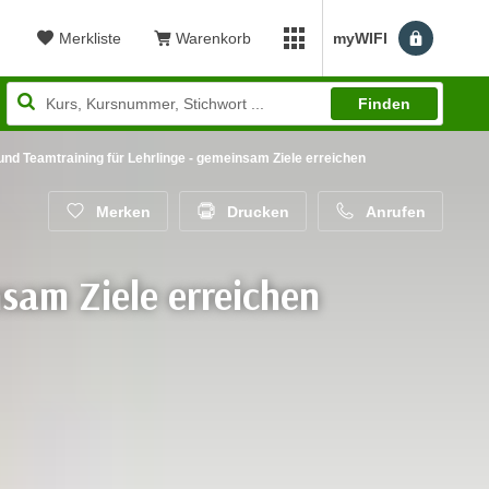
Merkliste
Warenkorb
myWIFI
Benutzerm
myWIFI Apps öffnen
Finden
 und Teamtraining für Lehrlinge - gemeinsam Ziele erreichen
Merken
Drucken
Anrufen
nsam Ziele erreichen