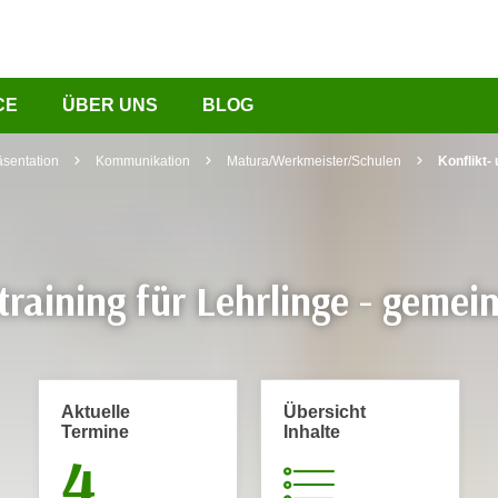
CE
ÜBER UNS
BLOG
äsentation
Kommunikation
Matura/Werkmeister/Schulen
Konflikt-
raining für Lehrlinge - gemei
Aktuelle
Übersicht
Termine
Inhalte
4