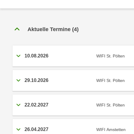
r
c
n
h
u
C
r
o
Aktuelle Termine
(
4
)
C
o
o
k
o
i
k
10.08.2026
e
WIFI St. Pölten
i
s
e
v
s
o
,
29.10.2026
WIFI St. Pölten
n
d
U
i
S
e
22.02.2027
WIFI St. Pölten
-
f
a
ü
m
r
e
26.04.2027
WIFI Amstetten
d