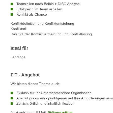
c
i
Teamrollen nach Belbin > DISG Analyse
h
e
Erfolgreich im Team arbeiten
u
Konflikt als Chance
r
t
e
Konfliktdefinition und Konfliktentstehung
z
n
Konfliktstil
a
“
Das 1x1 der Konfliktvermeidung und Konfliktlösung
b
k
k
l
Ideal für
o
i
m
c
Lehrlinge
m
k
e
e
n
FIT - Angebot
n
z
,
Wir bieten dieses Thema auch:
w
v
i
Exklusiv für Ihr Unternehmen/Ihre Organisation
e
s
Absolut praxisnah - punktgenau auf Ihre Anforderungen ausg
r
c
Zeitlich, örtlich und inhaltlich flexibel
w
h
e
Jetzt anfragen: E-Mail:
fit@noe.wifi.at