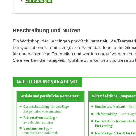
Förderungen
m
t
e
e
n
n
e
o
Beschreibung und Nutzen
i
t
n
Ein Workshop, der Lehrlingen praktisch vermittelt, wie Teamstär
w
s
Die Qualität eines Teams zeigt sich, wenn das Team unter Stres
e
für unterschiedliche Teamrollen und werden darauf vorbereitet
e
n
Sie erwerben die Fähigkeit, Konflikte zu erkennen und diese zu 
t
d
z
i
e
g
n
s
,
i
w
n
e
d
l
.
c
W
h
e
e