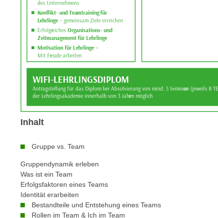
n
s
n
i
S
c
i
h
e
n
a
i
u
c
f
h
„
t
A
d
l
Inhalt
e
l
m
e
Gruppe vs. Team
D
a
a
Gruppendynamik erleben
k
t
Was ist ein Team
z
e
Erfolgsfaktoren eines Teams
e
Identität erarbeiten
n
p
Bestandteile und Entstehung eines Teams
s
t
Rollen im Team & Ich im Team