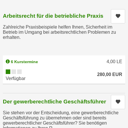
n
h
u
C
Arbeitsrecht für die betriebliche Praxis
r
Kur
o
C
Zahlreiche Praxisbeispiele helfen Ihnen, Sicherheit im
o
o
Betrieb im Umgang bei arbeitsrechtlichen Problemen zu
k
o
erhalten.
i
k
e
i
s
e
v
4,00
LE
6 Kurstermine
s
o
,
Kursverfügbarkeit:
280,00
EUR
n
d
Verfügbar
U
i
S
e
-
f
Der gewerberechtliche Geschäftsführer
Kur
a
ü
m
r
Sie stehen vor der Entscheidung, eine gewerberechtliche
e
Geschäftsführung zu übernehmen oder sind bereits
d
r
gewerberechtlicher Geschäftsführer? Sie benötigen
i