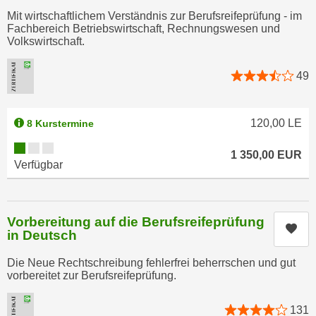
r
Mit wirtschaftlichem Verständnis zur Berufsreifeprüfung - im
a
t
Fachbereich Betriebswirtschaft, Rechnungswesen und
b
e
Volkswirtschaft.
e
C
n
o
49
.
o
W
k
e
120,00
LE
i
8 Kurstermine
n
e
Kursverfügbarkeit:
n
1 350,00
EUR
s
Verfügbar
S
z
i
u
e
A
d
Vorbereitung auf die Berufsreifeprüfung
n
Kur
in Deutsch
e
a
r
l
Die Neue Rechtschreibung fehlerfrei beherrschen und gut
C
vorbereitet zur Berufsreifeprüfung.
y
o
s
o
e
131