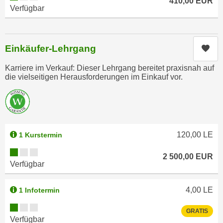
410,00
EUR
e
Verfügbar
e
n
n
e
o
i
t
Einkäufer-Lehrgang
Kur
n
w
s
Karriere im Verkauf: Dieser Lehrgang bereitet praxisnah auf
e
die vielseitigen Herausforderungen im Einkauf vor.
e
n
t
d
z
i
e
g
n
s
120,00
LE
1 Kurstermin
,
i
w
Kursverfügbarkeit:
n
2 500,00
EUR
e
Verfügbar
d
l
.
c
4,00
LE
1 Infotermin
W
h
e
Kursverfügbarkeit:
e
GRATIS
n
Verfügbar
s