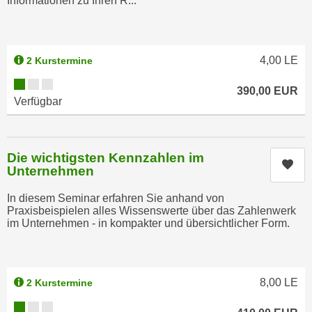
Informationen zu Ihren R...
i
e
k
F
a
u
n
4,00
LE
n
2 Kurstermine
i
k
Kursverfügbarkeit:
s
390,00
EUR
t
Verfügbar
c
i
h
o
e
n
n
Die wichtigsten Kennzahlen im
d
Kur
Unternehmen
U
e
n
r
In diesem Seminar erfahren Sie anhand von
t
Praxisbeispielen alles Wissenswerte über das Zahlenwerk
W
e
im Unternehmen - in kompakter und übersichtlicher Form.
e
r
b
n
s
e
e
8,00
LE
2 Kurstermine
h
i
Kursverfügbarkeit:
m
t