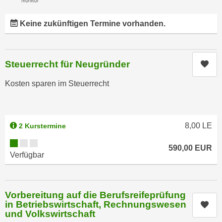
n
d
E
e
Keine zukünftigen Termine vorhanden.
U
n
-
w
U
i
Steuerrecht für Neugründer
Kur
S
r
A
z
Kosten sparen im Steuerrecht
u
i
n
e
t
l
8,00
LE
2 Kurstermine
e
o
r
Kursverfügbarkeit:
r
590,00
EUR
w
i
Verfügbar
o
e
r
n
f
t
Vorbereitung auf die Berufsreifeprüfung
e
i
in Betriebswirtschaft, Rechnungswesen
Kur
n
und Volkswirtschaft
e
h