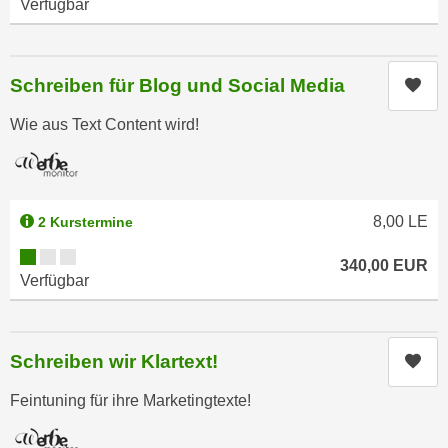
Verfügbar
h
e
u
r
t
e
z
Schreiben für Blog und Social Media
Kur
n
a
“
Wie aus Text Content wird!
b
k
k
l
o
i
m
c
8,00
LE
2 Kurstermine
m
k
e
Kursverfügbarkeit:
e
340,00
EUR
n
n
Verfügbar
z
,
w
v
i
e
Schreiben wir Klartext!
Kur
s
r
c
w
Feintuning für ihre Marketingtexte!
h
e
e
n