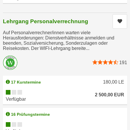
n
i
S
c
i
h
Lehrgang Personalverrechnung
Kur
e
n
a
Auf Personalverrechner/innen warten viele
i
u
Herausforderungen: Dienstverhältnisse anmelden und
c
beenden, Sozialversicherung, Sonderzulagen oder
f
Reisekosten. Der WIFI-Lehrgang bereite...
h
„
t
A
d
191
l
e
l
m
e
180,00
LE
17 Kurstermine
D
a
a
Kursverfügbarkeit:
k
2 500,00
EUR
t
Verfügbar
z
e
e
n
p
16 Prüfungstermine
s
t
Kursverfügbarkeit:
c
i