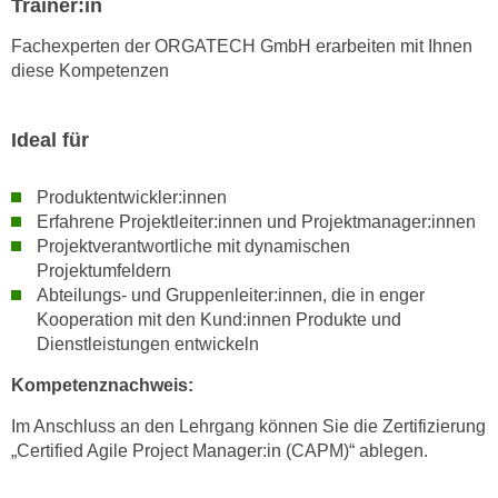
Trainer:in
r
a
t
Fachexperten der ORGATECH GmbH erarbeiten mit Ihnen
b
e
diese Kompetenzen
e
C
n
o
.
Ideal für
o
W
k
e
i
Produktentwickler:innen
n
e
Erfahrene Projektleiter:innen und Projektmanager:innen
n
Projektverantwortliche mit dynamischen
s
S
Projektumfeldern
z
i
Abteilungs- und Gruppenleiter:innen, die in enger
u
e
Kooperation mit den Kund:innen Produkte und
A
Dienstleistungen entwickeln
d
n
e
a
Kompetenznachweis:
r
l
C
Im Anschluss an den Lehrgang können Sie die Zertifizierung
y
„Certified Agile Project Manager:in (CAPM)“ ablegen.
o
s
o
e