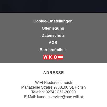
n
b
p
e
e
r
r
h
Cookie-Einstellungen
s
i
Offenlegung
o
n
Datenschutz
n
a
e
AGB
u
n
s
Barrierefreiheit
b
e
e
i
Weiter zur Website der Wirts
z
n
o
e
ADRESSE
g
a
e
WIFI Niederösterreich
n
Mariazeller Straße 97, 3100 St. Pölten
n
g
Telefon: 02742 851-20000
e
e
E-Mail:
kundenservice@noe.wifi.at
n
n
D
e