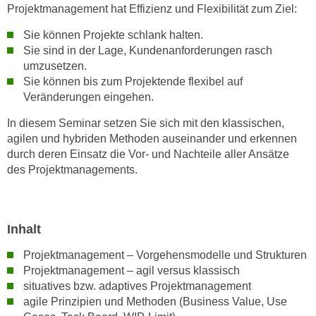
h
Projektmanagement hat Effizienz und Flexibilität zum Ziel:
e
u
r
Sie können Projekte schlank halten.
t
e
Sie sind in der Lage, Kundenanforderungen rasch
z
n
umzusetzen.
a
“
Sie können bis zum Projektende flexibel auf
b
k
Veränderungen eingehen.
k
l
In diesem Seminar setzen Sie sich mit den klassischen,
o
i
agilen und hybriden Methoden auseinander und erkennen
m
c
durch deren Einsatz die Vor- und Nachteile aller Ansätze
m
k
des Projektmanagements.
e
e
n
n
z
,
w
Inhalt
v
i
e
Projektmanagement – Vorgehensmodelle und Strukturen
s
r
Projektmanagement – agil versus klassisch
c
w
situatives bzw. adaptives Projektmanagement
h
e
agile Prinzipien und Methoden (Business Value, Use
e
n