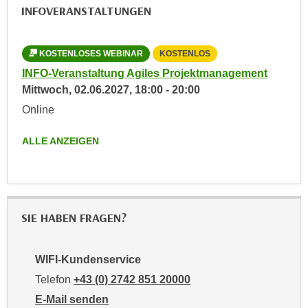
INFOVERANSTALTUNGEN
n
e
,
l
g
e
KOSTENLOSES WEBINAR
KOSTENLOS
e
v
INFO-Veranstaltung Agiles Projektmanagement
l
a
Mittwoch,
02.06.2027
,
18:00
-
20:00
a
n
n
Online
t
g
e
ALLE ANZEIGEN
e
I
n
n
I
h
h
a
r
l
SIE HABEN FRAGEN?
e
t
d
e
u
WIFI-Kundenservice
a
r
Telefon
+43 (0) 2742 851 20000
n
c
z
E-Mail senden
h