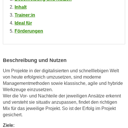
n
i
Inhalt
S
c
Trainer:in
i
h
e
Ideal für
n
a
Förderungen
i
u
c
f
h
„
t
A
Beschreibung und Nutzen
d
l
e
l
Um Projekte in der digitalisierten und schnelllebigen Welt
m
von heute erfolgreich umzusetzen, sind moderne
e
D
Managementmethoden sowie klassische, agile und hybride
a
a
Werkzeuge einzusetzen.
k
t
Wer die Vor- und Nachteile der jeweiligen Ansätze erkennt
z
und versteht sie situativ anzupassen, findet den richtigen
e
e
Mix für das jeweilige Projekt. So ist der Erfolg im Projekt
n
p
gesichert.
s
t
c
Ziele:
i