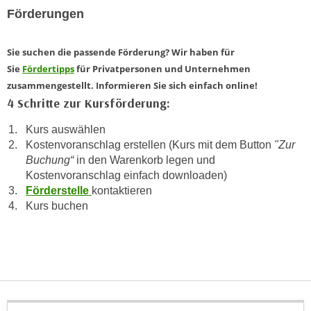
k
z
Förderungen
i
w
e
e
Sie suchen die passende Förderung? Wir haben für
-
c
Sie
Fördertipps
für Privatpersonen und Unternehmen
S
k
zusammengestellt. Informieren Sie sich einfach online!
e
e
4 Schritte zur Kursförderung:
t
n
z
u
Kurs auswählen
u
n
Kostenvoranschlag erstellen (Kurs mit dem Button
"Zur
n
Buchung“
in den Warenkorb legen und
d
g
Kostenvoranschlag einfach downloaden)
u
z
Förderstelle
kontaktieren
m
u
Kurs buchen
f
s
ü
t
r
i
S
m
i
m
e
e
r