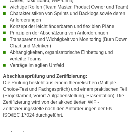
Cases, Task Board, WIP-Limit)
n
d
wichtige Rollen (Team Master, Product Owner und Team)
E
Charakteristiken von Sprints und Backlogs sowie deren
e
U
Anforderungen
n
-
Konzept der leicht änderbaren und flexiblen Pläne
w
U
Prinzipien der Abschätzung von Anforderungen
i
Transparenz und Wichtigkeit von Monitoring (Burn Down
S
r
Chart und Metriken)
A
z
Abhängigkeiten, organisatorische Einbettung und
u
i
verteilte Teams
n
e
Verträge im agilen Umfeld
t
l
e
Abschlussprüfung und Zertifizierung:
o
r
Die Prüfung besteht aus einem theoretischen (Multiple-
r
Choice-Test und Fachgespräch) und einem praktischen Teil
w
i
(Projektarbeit, Vorort-Aufgabenstellung, Präsentation). Die
o
e
Zertifizierung wird von der akkreditierten WIFI-
r
n
Zertifizierungsstelle nach den Anforderungen der EN
f
t
ISO/IEC 17024 durchgeführt.
e
i
n
e
h