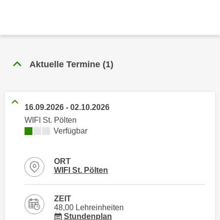
n
h
u
C
r
o
C
o
o
k
o
Aktuelle Termine
(
1
)
i
k
e
i
s
e
v
16.09.2026
-
02.10.2026
s
o
WIFI St. Pölten
,
n
Kursverfügbarkeit:
Verfügbar
d
U
i
S
e
ORT
-
f
Standortinformationen zu
öffnen
WIFI St. Pölten
a
ü
m
r
ZEIT
e
d
48,00 Lehreinheiten
r
i
für Veranstaltung 11702016
Stundenplan