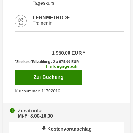
i
Tageskurs
e
k
F
a
LERNMETHODE
u
Trainer:in
n
n
i
k
s
t
c
i
h
1 950,00
EUR
o
e
n
*Zinslose Teilzahlung : 2 x 975,00
EUR
n
Prüfungsgebühr
d
U
e
für Termin: 16.09.2026 - 02.1
Zur Buchung
n
r
t
W
Kursnummer: 11702016
e
e
r
b
n
Zusatzinfo:
s
Mi-Fr 8.00-16.00
e
e
h
i
Kostenvoranschlag
m
t