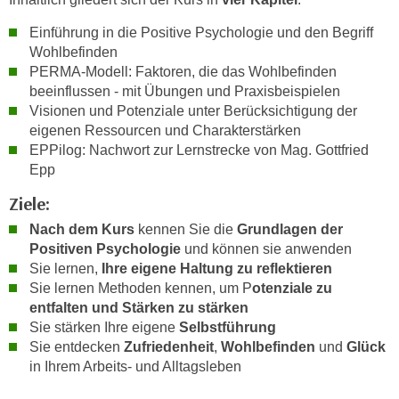
h
e
u
Einführung in die Positive Psychologie und den Begriff
r
t
Wohlbefinden
e
z
PERMA-Modell: Faktoren, die das Wohlbefinden
n
beeinflussen - mit Übungen und Praxisbeispielen
a
“
Visionen und Potenziale unter Berücksichtigung der
b
k
eigenen Ressourcen und Charakterstärken
k
l
EPPilog: Nachwort zur Lernstrecke von Mag. Gottfried
o
i
Epp
m
c
m
Ziele:
k
e
e
Nach dem Kurs
kennen Sie die
Grundlagen der
n
n
Positiven Psychologie
und können sie anwenden
z
Sie lernen,
Ihre eigene Haltung zu reflektieren
,
w
Sie lernen Methoden kennen, um P
otenziale zu
v
i
entfalten und Stärken zu stärken
e
s
Sie stärken Ihre eigene
Selbstführung
r
Sie entdecken
Zufriedenheit
,
Wohlbefinden
und
Glück
c
w
in Ihrem Arbeits- und Alltagsleben
h
e
e
n