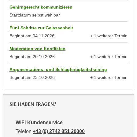
k
z
Gehirngerecht kommunizieren
i
w
Startdatum selbst wählbar
e
e
-
c
Fünf Schritte zur Gelassenheit
S
k
Beginnt am
04.11.2026
+ 1 weiterer Termin
e
e
anzeigen
t
n
Moderation von Konflikten
z
u
Beginnt am
20.10.2026
+ 1 weiterer Termin
u
anzeigen
n
n
Argumentations- und Schlagfertigkeitstraining
d
g
Beginnt am
23.10.2026
+ 1 weiterer Termin
u
z
anzeigen
m
u
f
s
ü
SIE HABEN FRAGEN?
t
r
i
S
m
i
WIFI-Kundenservice
m
e
Telefon
+43 (0) 2742 851 20000
e
r