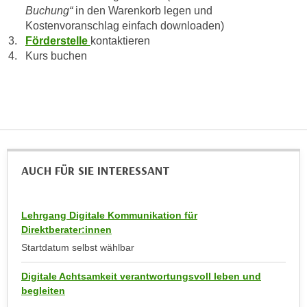
r
Buchung“
in den Warenkorb legen und
a
t
Kostenvoranschlag einfach downloaden)
b
e
Förderstelle
kontaktieren
e
C
Kurs buchen
n
o
.
o
W
k
e
i
n
e
n
s
S
AUCH FÜR SIE INTERESSANT
z
i
u
e
A
d
Lehrgang Digitale Kommunikation für
n
e
Direktberater:innen
a
r
Startdatum selbst wählbar
l
C
y
Digitale Achtsamkeit verantwortungsvoll leben und
o
s
begleiten
o
e