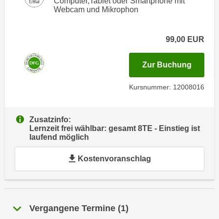
Computer,Tablet oder Smartphone mit
i
e
Webcam und Mikrophon
k
F
a
u
n
99,00
EUR
n
i
k
s
für Ter
Zur Buchung
t
c
i
h
Kursnummer: 12008016
o
e
n
n
d
Zusatzinfo:
U
e
Lernzeit frei wählbar: gesamt 8TE - Einstieg ist
n
r
laufend möglich
t
W
e
Kostenvoranschlag
e
r
b
n
s
e
e
h
i
Vergangene Termine
(
1
)
m
t