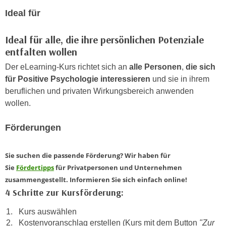
n
d
Ideal für
E
e
U
n
Ideal für alle, die ihre persönlichen Potenziale
-
w
entfalten wollen
U
i
Der eLearning-Kurs richtet sich an
alle Personen
,
die sich
S
r
für Positive Psychologie interessieren
und sie in ihrem
A
z
beruflichen und privaten Wirkungsbereich anwenden
u
i
wollen.
n
e
t
l
Förderungen
e
o
r
r
w
Sie suchen die passende Förderung? Wir haben für
i
o
Sie
Fördertipps
für Privatpersonen und Unternehmen
e
r
zusammengestellt. Informieren Sie sich einfach online!
n
f
4 Schritte zur Kursförderung:
t
e
i
Kurs auswählen
n
e
Kostenvoranschlag erstellen (Kurs mit dem Button
"Zur
h