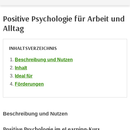
e
e
n
n
Positive Psychologie für Arbeit und
e
o
i
Alltag
t
n
w
s
e
e
INHALTSVERZEICHNIS
n
t
d
Beschreibung und Nutzen
z
i
e
Inhalt
g
n
Ideal für
s
,
i
Förderungen
w
n
e
d
l
.
c
W
Beschreibung und Nutzen
h
e
e
n
Positive Psychologie im eLearning-Kurs
s