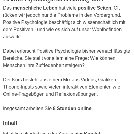
n
i
Das
menschliche Leben
hat viele
positive Seiten.
Oft
S
c
rücken wir jedoch nur die Probleme in den Vordergrund.
i
h
Positive Psychologie beschäftigt sich wissenschaftlich mit
e
n
dem Positiven - und wie es sich auf unser Wohlbefinden
a
i
auswirkt.
u
c
f
h
Dabei erforscht Positive Psychologie bisher vernachlässigte
„
t
Bereiche. Sie stellt vor allem eine Frage: Wie können
A
d
Menschen ihre Zufriedenheit steigern?
l
e
l
m
Der Kurs besteht aus einem Mix aus Videos, Grafiken,
e
D
Theorie-Inputs sowie vielen interaktiven Elementen wie
a
a
Online-Fragebögen und Reflexionsübungen.
k
t
z
e
Insgesamt arbeiten Sie
8 Stunden online
.
e
n
p
s
Inhalt
t
c
i
Inhaltlich gliedert sich der Kurs in
vier Kapitel
: