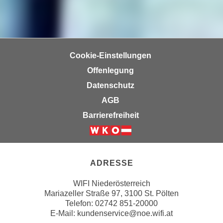
u
d
z
i
e
e
i
C
g
Cookie-Einstellungen
o
e
Offenlegung
o
n
k
Datenschutz
.
i
U
AGB
e
m
Barrierefreiheit
s
I
e
h
Weiter zur Website der Wirts
r
n
h
e
ADRESSE
o
n
b
d
WIFI Niederösterreich
e
Mariazeller Straße 97, 3100 St. Pölten
a
n
Telefon: 02742 851-20000
r
E-Mail:
kundenservice@noe.wifi.at
e
ü