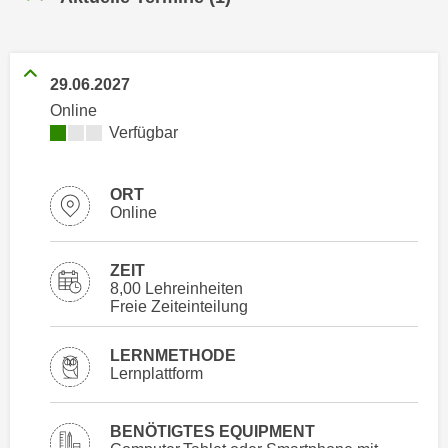
n
h
u
C
r
o
C
29.06.2027
o
o
Online
k
o
Kursverfügbarkeit:
Verfügbar
i
k
e
i
s
ORT
e
Online
v
s
o
,
n
ZEIT
d
U
8,00 Lehreinheiten
i
Freie Zeiteinteilung
S
e
-
f
LERNMETHODE
a
ü
Lernplattform
m
r
e
d
r
BENÖTIGTES EQUIPMENT
i