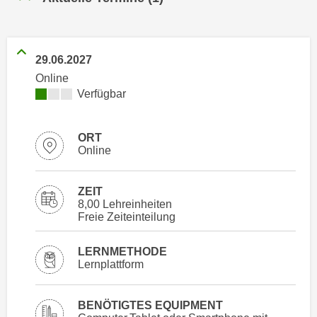
n
h
u
C
r
o
C
29.06.2027
o
o
Online
k
o
Kursverfügbarkeit:
Verfügbar
i
k
e
i
s
ORT
e
Online
v
s
o
,
n
ZEIT
d
U
8,00 Lehreinheiten
i
Freie Zeiteinteilung
S
e
-
f
LERNMETHODE
a
ü
Lernplattform
m
r
e
d
r
BENÖTIGTES EQUIPMENT
i