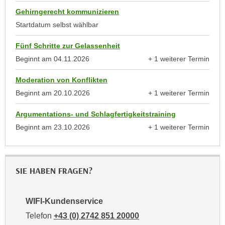
k
z
Gehirngerecht kommunizieren
i
w
Startdatum selbst wählbar
e
e
-
c
Fünf Schritte zur Gelassenheit
S
k
Beginnt am
04.11.2026
+ 1 weiterer Termin
e
e
anzeigen
t
n
Moderation von Konflikten
z
u
Beginnt am
20.10.2026
+ 1 weiterer Termin
u
anzeigen
n
n
Argumentations- und Schlagfertigkeitstraining
d
g
Beginnt am
23.10.2026
+ 1 weiterer Termin
u
z
anzeigen
m
u
f
s
ü
SIE HABEN FRAGEN?
t
r
i
S
m
i
WIFI-Kundenservice
m
e
Telefon
+43 (0) 2742 851 20000
e
r