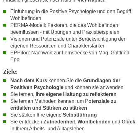
h
e
u
Einführung in die Positive Psychologie und den Begriff
r
t
Wohlbefinden
e
z
PERMA-Modell: Faktoren, die das Wohlbefinden
n
beeinflussen - mit Übungen und Praxisbeispielen
a
“
Visionen und Potenziale unter Berücksichtigung der
b
k
eigenen Ressourcen und Charakterstärken
k
l
EPPilog: Nachwort zur Lernstrecke von Mag. Gottfried
o
i
Epp
m
c
m
Ziele:
k
e
e
Nach dem Kurs
kennen Sie die
Grundlagen der
n
n
Positiven Psychologie
und können sie anwenden
z
Sie lernen,
Ihre eigene Haltung zu reflektieren
,
w
Sie lernen Methoden kennen, um P
otenziale zu
v
i
entfalten und Stärken zu stärken
e
s
Sie stärken Ihre eigene
Selbstführung
r
Sie entdecken
Zufriedenheit
,
Wohlbefinden
und
Glück
c
w
in Ihrem Arbeits- und Alltagsleben
h
e
e
n