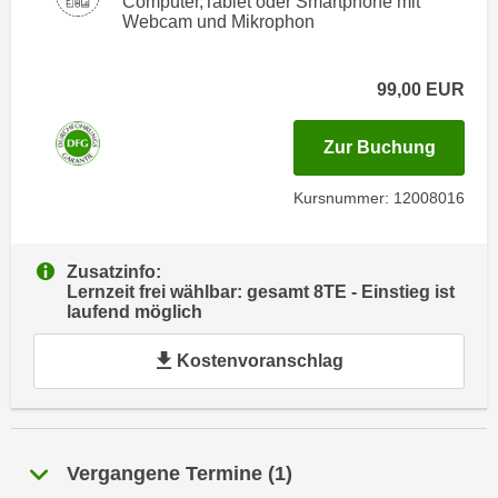
Computer,Tablet oder Smartphone mit
i
e
Webcam und Mikrophon
k
F
a
u
n
99,00
EUR
n
i
k
s
für Ter
Zur Buchung
t
c
i
h
Kursnummer: 12008016
o
e
n
n
d
Zusatzinfo:
U
e
Lernzeit frei wählbar: gesamt 8TE - Einstieg ist
n
r
laufend möglich
t
W
e
Kostenvoranschlag
e
r
b
n
s
e
e
h
i
Vergangene Termine
(
1
)
m
t