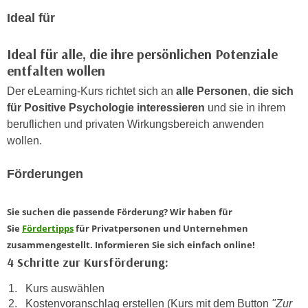
n
d
Ideal für
E
e
U
n
Ideal für alle, die ihre persönlichen Potenziale
-
w
entfalten wollen
U
i
Der eLearning-Kurs richtet sich an
alle Personen
,
die sich
S
r
für Positive Psychologie interessieren
und sie in ihrem
A
z
beruflichen und privaten Wirkungsbereich anwenden
u
i
wollen.
n
e
t
l
Förderungen
e
o
r
r
w
Sie suchen die passende Förderung? Wir haben für
i
o
Sie
Fördertipps
für Privatpersonen und Unternehmen
e
r
zusammengestellt. Informieren Sie sich einfach online!
n
f
4 Schritte zur Kursförderung:
t
e
i
Kurs auswählen
n
e
Kostenvoranschlag erstellen (Kurs mit dem Button
"Zur
h