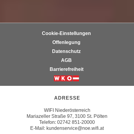
u
d
z
i
e
e
i
C
g
Cookie-Einstellungen
o
e
Offenlegung
o
n
k
Datenschutz
.
i
U
AGB
e
m
Barrierefreiheit
s
I
e
h
Weiter zur Website der Wirts
r
n
h
e
ADRESSE
o
n
b
d
WIFI Niederösterreich
e
Mariazeller Straße 97, 3100 St. Pölten
a
n
Telefon: 02742 851-20000
r
E-Mail:
kundenservice@noe.wifi.at
e
ü