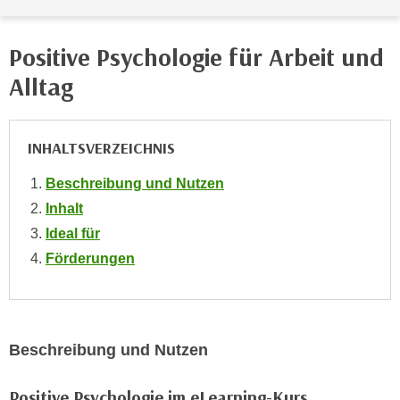
e
e
n
n
Positive Psychologie für Arbeit und
e
o
i
Alltag
t
n
w
s
e
e
INHALTSVERZEICHNIS
n
t
d
Beschreibung und Nutzen
z
i
e
Inhalt
g
n
Ideal für
s
,
i
Förderungen
w
n
e
d
l
.
c
W
Beschreibung und Nutzen
h
e
e
n
Positive Psychologie im eLearning-Kurs
s