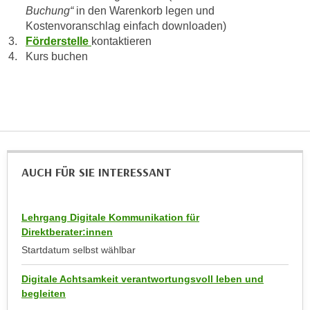
r
Buchung“
in den Warenkorb legen und
a
t
Kostenvoranschlag einfach downloaden)
b
e
Förderstelle
kontaktieren
e
C
Kurs buchen
n
o
.
o
W
k
e
i
n
e
n
s
S
AUCH FÜR SIE INTERESSANT
z
i
u
e
A
d
Lehrgang Digitale Kommunikation für
n
e
Direktberater:innen
a
r
Startdatum selbst wählbar
l
C
y
Digitale Achtsamkeit verantwortungsvoll leben und
o
s
begleiten
o
e