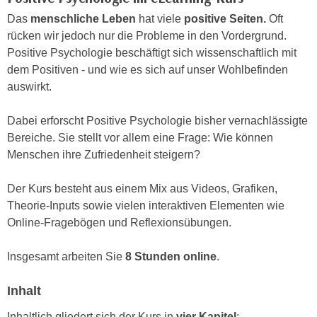
n
i
Das
menschliche Leben
hat viele
positive Seiten.
Oft
S
c
rücken wir jedoch nur die Probleme in den Vordergrund.
i
h
Positive Psychologie beschäftigt sich wissenschaftlich mit
e
n
dem Positiven - und wie es sich auf unser Wohlbefinden
a
i
auswirkt.
u
c
f
h
Dabei erforscht Positive Psychologie bisher vernachlässigte
„
t
Bereiche. Sie stellt vor allem eine Frage: Wie können
A
d
Menschen ihre Zufriedenheit steigern?
l
e
l
m
Der Kurs besteht aus einem Mix aus Videos, Grafiken,
e
D
Theorie-Inputs sowie vielen interaktiven Elementen wie
a
a
Online-Fragebögen und Reflexionsübungen.
k
t
z
e
Insgesamt arbeiten Sie
8 Stunden online
.
e
n
p
s
Inhalt
t
c
i
Inhaltlich gliedert sich der Kurs in
vier Kapitel
: