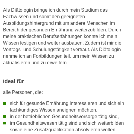
k
z
i
Als Diätologin bringe ich durch mein Studium das
w
e
Fachwissen und somit den geeigneten
e
Ausbildungshintergrund mit um andere Menschen im
-
c
Bereich der gesunden Ernährung weiterzubilden. Durch
S
k
meine praktischen Berufserfahrungen konnte ich mein
e
e
Wissen festigen und weiter ausbauen. Zudem ist mir die
t
n
Vortrags- und Schulungstätigkeit vertraut. Als Diätologin
z
u
nehme ich an Fortbildungen teil, um mein Wissen zu
u
n
aktualisieren und zu erweitern.
n
d
g
u
Ideal für
z
m
u
f
alle Personen, die:
s
ü
t
sich für gesunde Ernährung interessieren und sich ein
r
i
fachkundiges Wissen aneignen möchten,
S
in der betrieblichen Gesundheitsvorsorge tätig sind,
m
i
im Gesundheitswesen tätig sind und sich weiterbilden
m
e
sowie eine Zusatzqualifikation absolvieren wollen
e
r