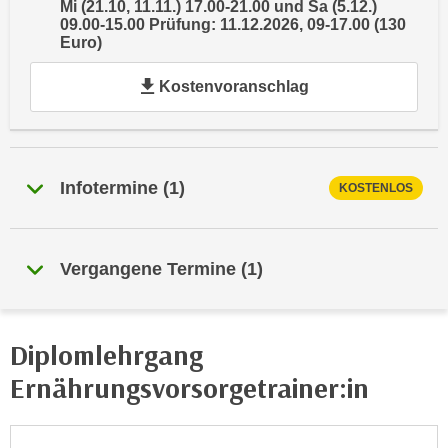
Mi (21.10, 11.11.) 17.00-21.00 und Sa (5.12.)
e
e
09.00-15.00 Prüfung: 11.12.2026, 09-17.00 (130
n
Euro)
n
e
o
Kostenvoranschlag
i
t
n
w
s
e
e
n
t
Infotermine
(
1
)
KOSTENLOS
d
z
i
e
g
n
s
Vergangene Termine
(
1
)
,
i
w
n
e
d
Diplomlehrgang
l
.
c
Ernährungsvorsorgetrainer:in
W
h
e
e
n
s