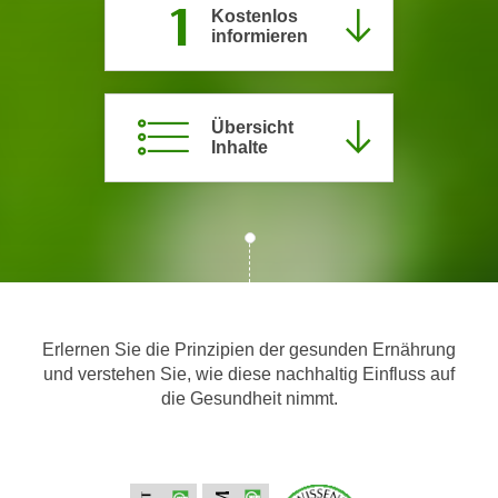
1
Kostenlos
c
i
informieren
h
m
t
m
e
u
n
Übersicht
n
Inhalte
S
g
i
v
e
e
,
r
d
w
a
e
s
n
s
d
Erlernen Sie die Prinzipien der gesunden Ernährung
w
e
und verstehen Sie, wie diese nachhaltig Einfluss auf
i
die Gesundheit nimmt.
n
r
w
a
i
u
r
c