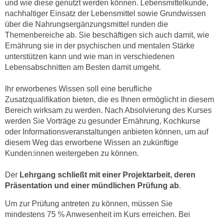
und wie diese genutzt werden können. Lebensmittelkunde,
h
e
nachhaltiger Einsatz der Lebensmittel sowie Grundwissen
u
r
über die Nahrungsergänzungsmittel runden die
t
e
Themenbereiche ab. Sie beschäftigen sich auch damit, wie
z
n
Ernährung sie in der psychischen und mentalen Stärke
a
“
unterstützen kann und wie man in verschiedenen
b
k
Lebensabschnitten am Besten damit umgeht.
k
l
o
Ihr erworbenes Wissen soll eine berufliche
i
m
Zusatzqualifikation bieten, die es Ihnen ermöglicht in diesem
c
m
Bereich wirksam zu werden. Nach Absolvierung des Kurses
k
e
werden Sie Vorträge zu gesunder Ernährung, Kochkurse
e
oder Informationsveranstaltungen anbieten können, um auf
n
n
diesem Weg das erworbene Wissen an zukünftige
z
,
Kunden:innen weitergeben zu können.
w
v
i
e
Der
Lehrgang schließt mit einer Projektarbeit, deren
s
r
Präsentation und einer mündlichen Prüfung ab
.
c
w
h
Um zur Prüfung antreten zu können, müssen Sie
e
mindestens 75 % Anwesenheit im Kurs erreichen. Bei
e
n