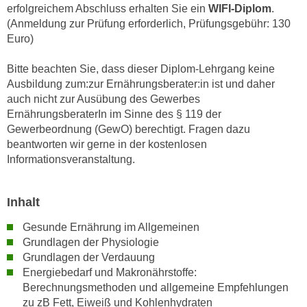
erfolgreichem Abschluss erhalten Sie ein
WIFI-Diplom
.
n
d
(Anmeldung zur Prüfung erforderlich, Prüfungsgebühr: 130
E
e
Euro)
U
n
-
w
Bitte beachten Sie, dass dieser Diplom-Lehrgang keine
U
i
Ausbildung zum:zur Ernährungsberater:in ist und daher
S
r
auch nicht zur Ausübung des Gewerbes
A
ErnährungsberaterIn im Sinne des § 119 der
z
u
Gewerbeordnung (GewO) berechtigt. Fragen dazu
i
n
beantworten wir gerne in der kostenlosen
e
t
Informationsveranstaltung.
l
e
o
r
r
Inhalt
w
i
o
Gesunde Ernährung im Allgemeinen
e
r
Grundlagen der Physiologie
n
f
Grundlagen der Verdauung
t
Energiebedarf und Makronährstoffe:
e
i
Berechnungsmethoden und allgemeine Empfehlungen
n
e
zu zB Fett, Eiweiß und Kohlenhydraten
h