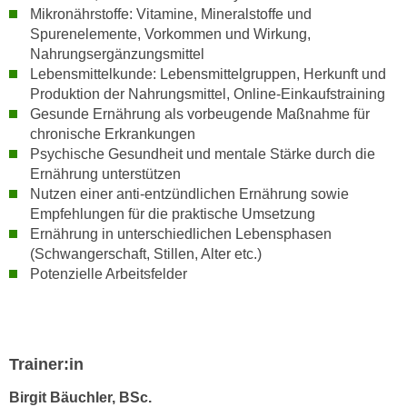
r
Mikronährstoffe: Vitamine, Mineralstoffe und
a
t
Spurenelemente, Vorkommen und Wirkung,
b
e
Nahrungsergänzungsmittel
e
C
Lebensmittelkunde: Lebensmittelgruppen, Herkunft und
n
o
Produktion der Nahrungsmittel, Online-Einkaufstraining
.
Gesunde Ernährung als vorbeugende Maßnahme für
o
W
chronische Erkrankungen
k
e
Psychische Gesundheit und mentale Stärke durch die
i
n
Ernährung unterstützen
e
Nutzen einer anti-entzündlichen Ernährung sowie
n
s
Empfehlungen für die praktische Umsetzung
S
z
Ernährung in unterschiedlichen Lebensphasen
i
u
(Schwangerschaft, Stillen, Alter etc.)
e
A
Potenzielle Arbeitsfelder
d
n
e
a
r
l
C
y
Trainer:in
o
s
o
Birgit Bäuchler, BSc.
e