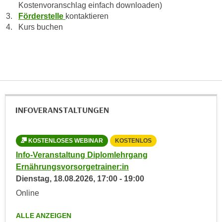
u
Kostenvoranschlag einfach downloaden)
d
z
Förderstelle
kontaktieren
i
Kurs buchen
e
e
i
C
g
o
e
o
n
k
.
i
U
e
INFOVERANSTALTUNGEN
m
s
I
e
h
KOSTENLOSES WEBINAR
KOSTENLOS
r
n
h
Info-Veranstaltung Diplomlehrgang
e
o
Ernährungsvorsorgetrainer:in
n
b
Dienstag,
18.08.2026
,
17:00
-
19:00
d
e
Online
a
n
r
e
ALLE ANZEIGEN
ü