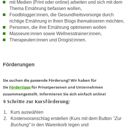
mit Medien (Print oder online) arbeiten und sich mit dem
n
e
Thema Ernährung befassen wollen,
,
l
Foodblogger:innen, die Gesundheitsvorsorge durch
g
e
richtige Ernährung in Ihren Blogs thematisieren möchten,
e
v
Personen, die ihre Ernährung optimieren wollen
l
Masseure:innen sowie Wellnesstrainer:innen,
a
a
Therapeuten:innen und Drogist:innen.
n
n
t
g
e
e
I
Förderungen
n
n
I
h
h
Sie suchen die passende Förderung? Wir haben für
a
r
Sie
Fördertipps
für Privatpersonen und Unternehmen
l
e
zusammengestellt. Informieren Sie sich einfach online!
t
d
4 Schritte zur Kursförderung:
e
u
a
Kurs auswählen
r
n
Kostenvoranschlag erstellen (Kurs mit dem Button
"Zur
c
z
Buchung“
in den Warenkorb legen und
h