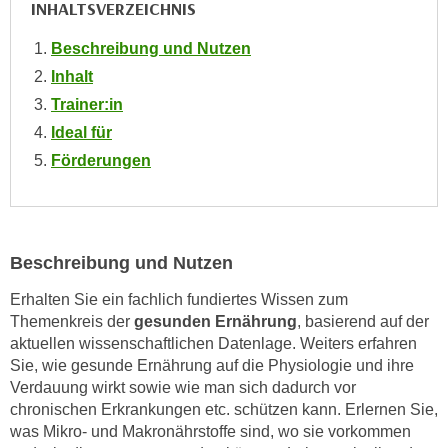
INHALTSVERZEICHNIS
n
i
S
c
Beschreibung und Nutzen
i
h
Inhalt
e
n
a
Trainer:in
i
u
Ideal für
c
f
Förderungen
h
„
t
A
d
l
e
l
Beschreibung und Nutzen
m
e
D
a
Erhalten Sie ein fachlich fundiertes Wissen zum
a
k
Themenkreis der
gesunden Ernährung
, basierend auf der
t
z
aktuellen wissenschaftlichen Datenlage. Weiters erfahren
e
Sie, wie gesunde Ernährung auf die Physiologie und ihre
e
n
Verdauung wirkt sowie wie man sich dadurch vor
p
s
chronischen Erkrankungen etc. schützen kann. Erlernen Sie,
t
c
was Mikro- und Makronährstoffe sind, wo sie vorkommen
i