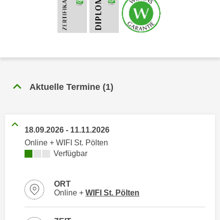
n
h
u
C
r
o
C
o
o
k
o
i
k
e
i
Aktuelle Termine
(
1
)
s
e
v
s
o
,
n
18.09.2026
-
11.11.2026
d
U
Online + WIFI St. Pölten
i
S
Kursverfügbarkeit:
Verfügbar
e
-
f
a
ü
ORT
m
r
Standortinformationen zu
öffnen
Online +
WIFI St. Pölten
e
d
r
i