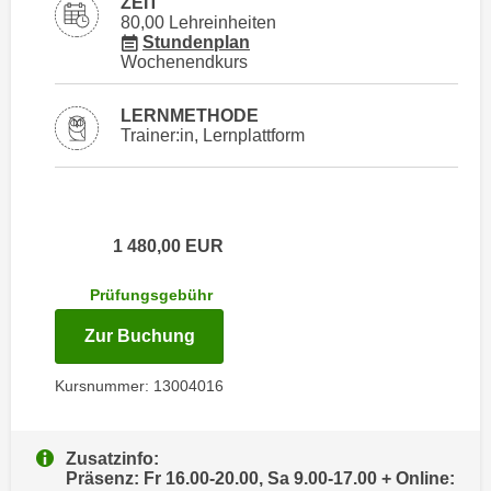
ZEIT
i
e
80,00 Lehreinheiten
k
für Veranstaltung 13004016
Stundenplan
F
a
Wochenendkurs
u
n
n
i
LERNMETHODE
k
Trainer:in, Lernplattform
s
t
c
i
h
o
e
n
n
1 480,00
EUR
d
U
e
Prüfungsgebühr
n
r
t
W
für Termin: 18.09.2026 - 11.11.202
Zur Buchung
e
e
r
b
Kursnummer: 13004016
n
s
e
e
h
Zusatzinfo:
i
Präsenz: Fr 16.00-20.00, Sa 9.00-17.00 + Online:
m
t