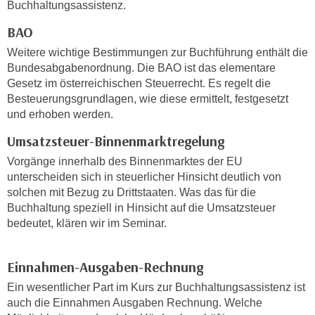
Buchhaltungsassistenz.
n
d
E
BAO
e
U
n
Weitere wichtige Bestimmungen zur Buchführung enthält die
-
w
Bundesabgabenordnung. Die BAO ist das elementare
U
Gesetz im österreichischen Steuerrecht. Es regelt die
i
S
Besteuerungsgrundlagen, wie diese ermittelt, festgesetzt
r
A
und erhoben werden.
z
u
i
Umsatzsteuer-Binnenmarktregelung
n
e
Vorgänge innerhalb des Binnenmarktes der EU
t
l
unterscheiden sich in steuerlicher Hinsicht deutlich von
e
o
solchen mit Bezug zu Drittstaaten. Was das für die
r
r
Buchhaltung speziell in Hinsicht auf die Umsatzsteuer
w
i
bedeutet, klären wir im Seminar.
o
e
r
n
f
Einnahmen-Ausgaben-Rechnung
t
e
i
Ein wesentlicher Part im Kurs zur Buchhaltungsassistenz ist
n
auch die Einnahmen Ausgaben Rechnung. Welche
e
h