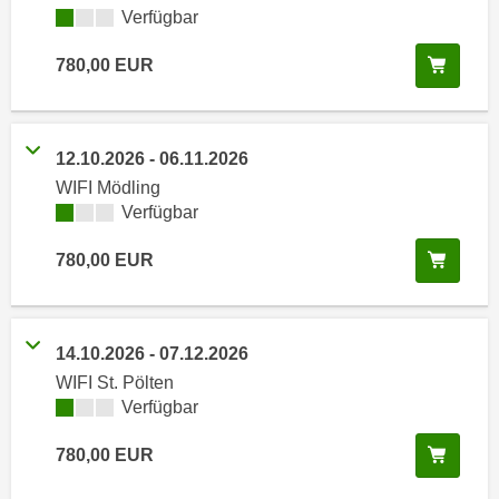
i
e
Kursverfügbarkeit:
Verfügbar
k
F
a
In de
780,00
EUR
u
n
n
i
k
s
t
12.10.2026
-
06.11.2026
c
i
WIFI Mödling
h
o
Kursverfügbarkeit:
Verfügbar
e
n
n
d
In de
780,00
EUR
U
e
n
r
t
W
14.10.2026
-
07.12.2026
e
e
r
WIFI St. Pölten
b
Kursverfügbarkeit:
Verfügbar
n
s
e
e
In de
780,00
EUR
h
i
m
t