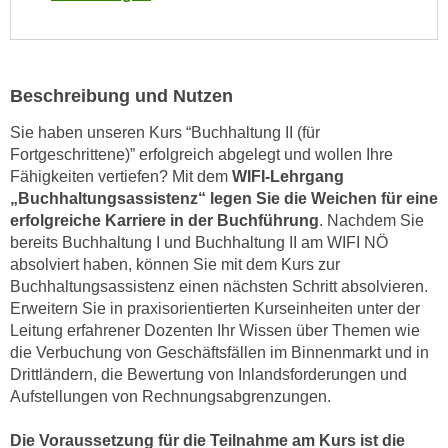
n
i
S
c
i
h
e
Beschreibung und Nutzen
n
a
i
u
Sie haben unseren Kurs “Buchhaltung II (für
c
f
Fortgeschrittene)” erfolgreich abgelegt und wollen Ihre
h
„
Fähigkeiten vertiefen? Mit dem
WIFI-Lehrgang
t
„Buchhaltungsassistenz“ legen Sie die Weichen für eine
A
d
erfolgreiche Karriere in der Buchführung
. Nachdem Sie
l
e
bereits Buchhaltung I und Buchhaltung II am WIFI NÖ
l
m
absolviert haben, können Sie mit dem Kurs zur
e
Buchhaltungsassistenz einen nächsten Schritt absolvieren.
D
a
Erweitern Sie in praxisorientierten Kurseinheiten unter der
a
k
Leitung erfahrener Dozenten Ihr Wissen über Themen wie
t
z
die Verbuchung von Geschäftsfällen im Binnenmarkt und in
e
e
Drittländern, die Bewertung von Inlandsforderungen und
n
p
Aufstellungen von Rechnungsabgrenzungen.
s
t
c
i
Die Voraussetzung für die Teilnahme am Kurs ist die