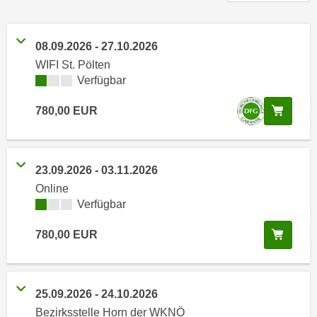
n
h
u
C
r
08.09.2026
-
27.10.2026
o
C
WIFI St. Pölten
o
o
Kursverfügbarkeit:
Verfügbar
k
o
i
k
In de
780,00
EUR
e
i
s
e
v
s
o
23.09.2026
-
03.11.2026
,
n
Online
d
U
Kursverfügbarkeit:
Verfügbar
i
S
e
In de
780,00
EUR
-
f
a
ü
m
r
e
d
25.09.2026
-
24.10.2026
r
i
Bezirksstelle Horn der WKNÖ