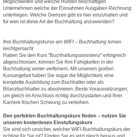
Möglichkeiten und welche Hürden beschäftigen
r
a
Unternehmen welche der Einnahmen Ausgaben Rechnung
t
b
unterliegen. Welche Grenzen gibt es hier einzuhalten und
e
für wen ist diese Art der Buchhaltung anzuwenden?
e
C
n
o
.
o
Ihre Buchhaltungskurse am WIFI – Buchhaltung lernen
W
k
leichtgemacht
e
i
Haben Sie den Kurs “Buchhaltungsassistenz” erfolgreich
n
e
abgeschlossen, können Sie Ihre Fähigkeiten in der
n
s
Buchhaltung weiter verfeinern. Mit unserem großen
S
Kursangebot haben Sie sogar die Möglichkeit, eine
z
i
komplette Ausbildung zum Buchhalter oder als
u
e
Bilanzbuchhalter zu absolvieren. Beste Voraussetzungen,
A
d
um gleich im Anschluss richtig durchzustarten und Ihrer
n
Karriere frischen Schwung zu verleihen.
e
a
r
l
Den perfekten Buchhaltungskurs finden – nutzen Sie
C
y
unseren kostenlosen Einstufungskurs
o
s
Sie sind sich unsicher, welcher WIFI-Buchhaltungskurs der
o
e
richtige für Sie ist? Finden Sie es jetzt gleich heraus und