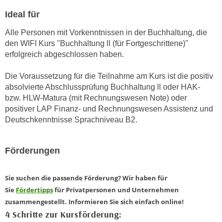
n
b
Ideal für
p
e
e
r
Alle Personen mit Vorkenntnissen in der Buchhaltung, die
r
h
den WIFI Kurs "Buchhaltung ll (für Fortgeschrittene)"
s
erfolgreich abgeschlossen haben.
i
o
n
n
Die Voraussetzung für die Teilnahme am Kurs ist die positiv
a
e
absolvierte Abschlussprüfung Buchhaltung ll oder HAK-
u
bzw. HLW-Matura (mit Rechnungswesen Note) oder
n
s
positiver LAP Finanz- und Rechnungswesen Assistenz und
b
e
Deutschkenntnisse Sprachniveau B2.
e
i
z
n
o
Förderungen
e
g
a
e
n
Sie suchen die passende Förderung? Wir haben für
n
g
Sie
Fördertipps
für Privatpersonen und Unternehmen
e
e
zusammengestellt. Informieren Sie sich einfach online!
n
n
4 Schritte zur Kursförderung:
D
e