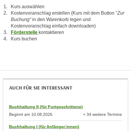
a
Kurs auswählen
h
t
Kostenvoranschlag erstellen (Kurs mit dem Button
"Zur
m
e
Buchung“
in den Warenkorb legen und
e
n
Kostenvoranschlag einfach downloaden)
O
Förderstelle
kontaktieren
a
n
Kurs buchen
u
l
c
i
h
n
a
e
n
-
U
J
n
o
AUCH FÜR SIE INTERESSANT
t
u
e
r
r
n
Buchhaltung II (für Fortgeschrittene)
n
e
Beginnt am
10.08.2026
+ 34 weitere Termine
e
y
anzeigen
h
z
Buchhaltung I (für Anfänger:innen)
m