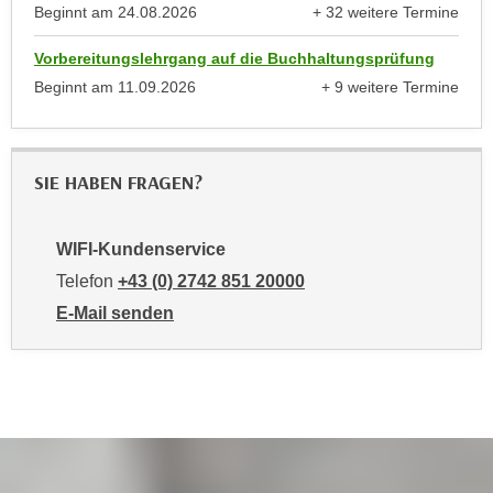
u
Beginnt am
24.08.2026
+ 32 weitere Termine
e
anzeigen
b
n
Vorbereitungslehrgang auf die Buchhaltungsprüfung
i
i
e
Beginnt am
11.09.2026
+ 9 weitere Termine
n
anzeigen
t
d
e
e
n
SIE HABEN FRAGEN?
n
,
U
w
S
e
WIFI-Kundenservice
A
r
Telefon
+43 (0) 2742 851 20000
,
d
E-Mail senden
b
e
an WIFI-Kundenservice: mailto:kundenservice@noe.w
e
n
i
w
w
e
e
i
l
t
c
e