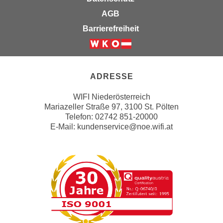
e
n
AGB
m
g
Barrierefreiheit
E
z
U
w
Weiter zur Website der Wirts
-
e
D
c
ADRESSE
a
k
t
e
WIFI Niederösterreich
e
Mariazeller Straße 97, 3100 St. Pölten
u
n
Telefon: 02742 851-20000
n
E-Mail:
kundenservice@noe.wifi.at
s
d
c
O
h
p
u
t
t
i
z
m
r
i
e
e
c