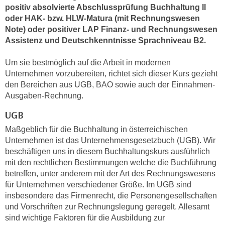
h
positiv absolvierte Abschlussprüfung Buchhaltung ll
e
u
oder HAK- bzw. HLW-Matura (mit Rechnungswesen
r
t
Note) oder positiver LAP Finanz- und Rechnungswesen
e
z
Assistenz und Deutschkenntnisse Sprachniveau B2
.
n
a
“
Um sie bestmöglich auf die Arbeit in modernen
b
k
Unternehmen vorzubereiten, richtet sich dieser Kurs gezieht
k
l
den Bereichen aus UGB, BAO sowie auch der Einnahmen-
o
i
Ausgaben-Rechnung.
m
c
m
UGB
k
e
e
Maßgeblich für die Buchhaltung in österreichischen
n
n
Unternehmen ist das Unternehmensgesetzbuch (UGB). Wir
z
beschäftigen uns in diesem Buchhaltungskurs ausführlich
,
w
mit den rechtlichen Bestimmungen welche die Buchführung
v
i
betreffen, unter anderem mit der Art des Rechnungswesens
e
s
für Unternehmen verschiedener Größe. Im UGB sind
r
insbesondere das Firmenrecht, die Personengesellschaften
c
w
und Vorschriften zur Rechnungslegung geregelt. Allesamt
h
e
sind wichtige Faktoren für die Ausbildung zur
e
n