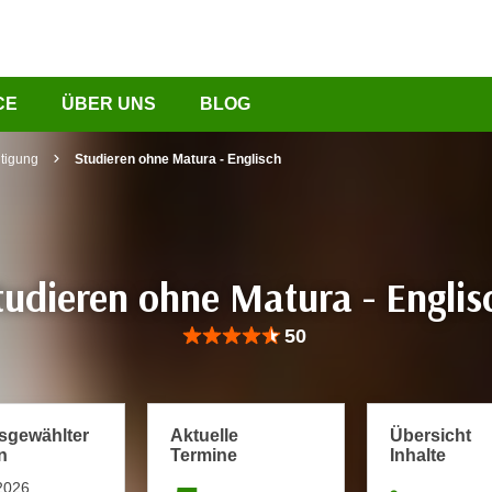
CE
ÜBER UNS
BLOG
tigung
Studieren ohne Matura - Englisch
tudieren ohne Matura - Englis
Bewertung: Anzahl 50, Durchschnittliche Be
50
usgewählter
Aktuelle
Übersicht
n
Termine
Inhalte
2026