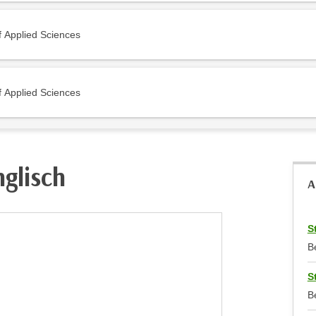
f Applied Sciences
f Applied Sciences
glisch
A
S
B
S
B