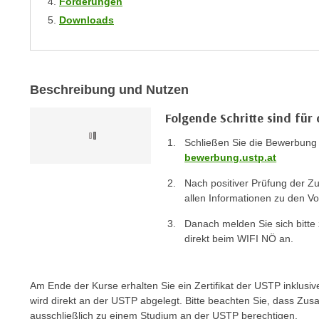
Förderungen
n
s
n
Downloads
i
S
c
i
h
e
n
a
Beschreibung und Nutzen
i
u
c
Folgende Schritte sind für
f
h
„
Schließen Sie die Bewerbung 
t
A
bewerbung.ustp.at
d
l
Nach positiver Prüfung der Z
e
l
allen Informationen zu den V
m
e
D
Danach melden Sie sich bitte
a
a
direkt beim WIFI NÖ an.
k
t
z
e
e
Am Ende der Kurse erhalten Sie ein Zertifikat der USTP inklusiv
n
p
wird direkt an der USTP abgelegt. Bitte beachten Sie, dass Zus
s
t
ausschließlich zu einem Studium an der USTP berechtigen.