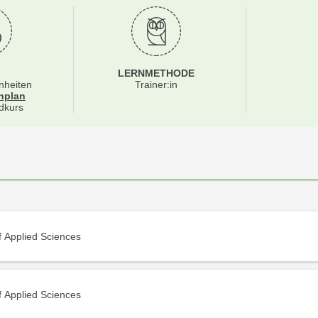
LERNMETHODE
nheiten
Trainer:in
für Veranstaltung 15301075
nplan
dkurs
f Applied Sciences
f Applied Sciences