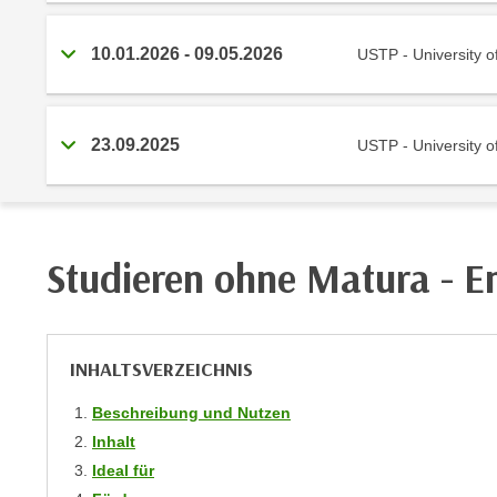
m
t
e
e
10.01.2026
-
09.05.2026
USTP - University o
n
n
e
o
i
t
23.09.2025
n
USTP - University o
w
s
e
e
n
t
d
z
i
Studieren ohne Matura - En
e
g
n
s
,
i
w
INHALTSVERZEICHNIS
n
e
d
l
Beschreibung und Nutzen
.
c
Inhalt
W
h
Ideal für
e
e