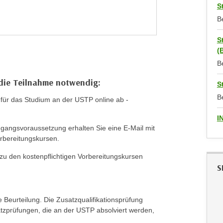
S
B
S
(
B
 die Teilnahme notwendig:
S
B
für das Studium an der USTP online ab -
I
ugangsvoraussetzung erhalten Sie eine E-Mail mit
orbereitungskursen.
 zu den kostenpflichtigen Vorbereitungskursen
S
e Beurteilung. Die Zusatzqualifikationsprüfung
atzprüfungen, die an der USTP absolviert werden,