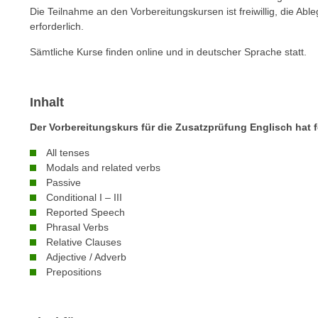
c
i
Die Teilnahme an den Vorbereitungskursen ist freiwillig, die Abl
h
e
erforderlich.
u
r
Sämtliche Kurse finden online und in deutscher Sprache statt.
t
e
z
n
a
“
Inhalt
b
k
k
l
Der Vorbereitungskurs für die Zusatzprüfung Englisch hat f
o
i
All tenses
m
c
Modals and related verbs
m
k
Passive
e
e
Conditional I – III
n
n
Reported Speech
z
Phrasal Verbs
,
w
Relative Clauses
v
Adjective / Adverb
i
e
Prepositions
s
r
c
w
h
e