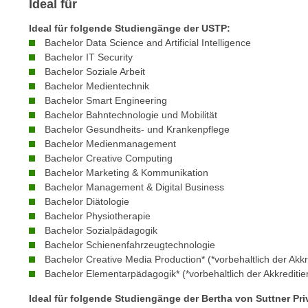
Ideal für
e
n
n
Ideal für folgende Studiengänge der USTP:
d
E
Bachelor Data Science and Artificial Intelligence
e
U
Bachelor IT Security
n
Bachelor Soziale Arbeit
-
w
Bachelor Medientechnik
U
i
Bachelor Smart Engineering
S
r
Bachelor Bahntechnologie und Mobilität
A
z
Bachelor Gesundheits- und Krankenpflege
u
Bachelor Medienmanagement
i
n
Bachelor Creative Computing
e
t
Bachelor Marketing & Kommunikation
l
Bachelor Management & Digital Business
e
o
Bachelor Diätologie
r
r
Bachelor Physiotherapie
w
i
Bachelor Sozialpädagogik
o
e
Bachelor Schienenfahrzeugtechnologie
r
Bachelor Creative Media Production* (*vorbehaltlich der Akkr
n
f
Bachelor Elementarpädagogik* (*vorbehaltlich der Akkreditie
t
e
i
Ideal für folgende Studiengänge der Bertha von Suttner Priv
n