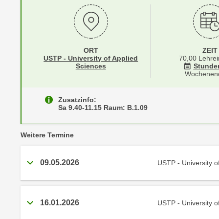
r
i
i
e
k
F
a
u
n
ORT
ZEIT
n
Standortinformationen zu
USTP - University of Applied
70,00 Lehrei
i
k
öffnen
Sciences
Stunde
s
Wochenen
t
c
i
h
o
Zusatzinfo:
e
Sa 9.40-11.15 Raum: B.1.09
n
n
d
U
e
vergangene
Weitere
Termine
n
r
t
W
09.05.2026
USTP - University o
e
e
r
b
n
s
e
16.01.2026
USTP - University o
e
h
i