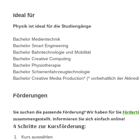
c
i
h
e
Ideal für
u
r
t
e
Physik ist ideal für die Studiengänge
z
n
a
Bachelor Medientechnik
“
b
Bachelor Smart Engineering
k
Bachelor Bahntechnologie und Mobilität
k
l
Bachelor Creative Computing
o
i
Bachelor Physiotherapie
m
c
Bachelor Schienenfahrzeugtechnologie
m
k
Bachelor Creative Media Production* (* vorbehaltlich der Akkredi
e
e
n
n
Förderungen
z
,
w
v
Sie suchen die passende Förderung? Wir haben für Sie
Fördert
i
e
zusammengestellt. Informieren Sie sich einfach online!
s
r
4 Schritte zur Kursförderung:
c
w
h
Kurs auswählen
e