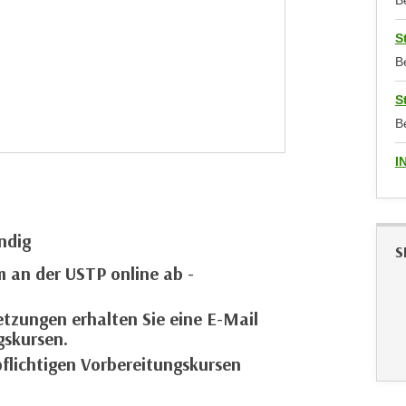
B
S
B
S
B
I
ndig
S
m an der USTP online ab -
tzungen erhalten Sie eine E-Mail
gskursen.
pflichtigen Vorbereitungskursen