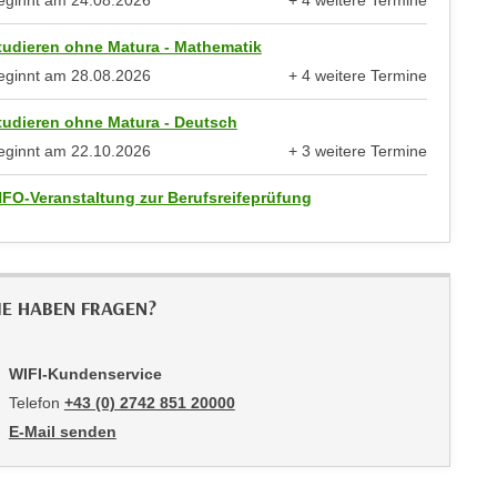
eginnt am
24.08.2026
+ 4 weitere Termine
anzeigen
tudieren ohne Matura - Mathematik
eginnt am
28.08.2026
+ 4 weitere Termine
anzeigen
tudieren ohne Matura - Deutsch
eginnt am
22.10.2026
+ 3 weitere Termine
anzeigen
NFO-Veranstaltung zur Berufsreifeprüfung
IE HABEN FRAGEN?
WIFI-Kundenservice
Telefon
+43 (0) 2742 851 20000
E-Mail senden
an WIFI-Kundenservice: mailto:kundenservice@noe.wifi.at