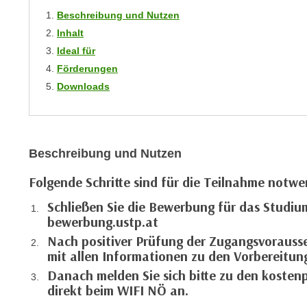
m
t
Beschreibung und Nutzen
e
e
Inhalt
n
n
Ideal für
e
o
Förderungen
i
t
Downloads
n
w
s
e
e
n
t
d
Beschreibung und Nutzen
z
i
e
g
Folgende Schritte sind für die Teilnahme notwe
n
s
Schließen Sie die Bewerbung für das Studiu
,
i
bewerbung.ustp.at
w
n
e
Nach positiver Prüfung der Zugangsvorausse
d
mit allen Informationen zu den Vorbereitun
l
.
c
Danach melden Sie sich bitte zu den kosten
W
h
direkt beim WIFI NÖ an.
e
e