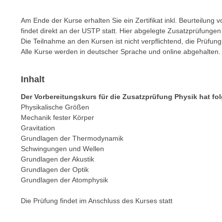
n
s
n
Am Ende der Kurse erhalten Sie ein Zertifikat inkl. Beurteilung 
i
S
findet direkt an der USTP statt. Hier abgelegte Zusatzprüfung
c
i
Die Teilnahme an den Kursen ist nicht verpflichtend, die Prüfun
h
e
Alle Kurse werden in deutscher Sprache und online abgehalten.
n
a
i
u
Inhalt
c
f
h
„
Der Vorbereitungskurs für die Zusatzprüfung Physik hat fol
t
Physikalische Größen
A
d
Mechanik fester Körper
l
Gravitation
e
l
Grundlagen der Thermodynamik
m
e
Schwingungen und Wellen
D
a
Grundlagen der Akustik
a
k
Grundlagen der Optik
t
z
Grundlagen der Atomphysik
e
e
n
Die Prüfung findet im Anschluss des Kurses statt
p
s
t