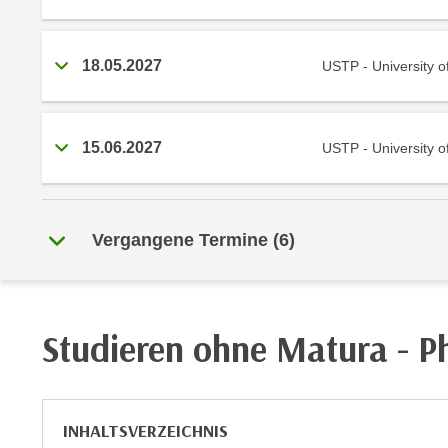
r
i
i
e
k
F
18.05.2027
USTP - University o
a
u
n
n
i
k
s
15.06.2027
USTP - University o
t
c
i
h
o
e
n
Vergangene Termine
(
6
)
n
d
U
e
n
r
t
W
Studieren ohne Matura - P
e
e
r
b
n
s
e
e
INHALTSVERZEICHNIS
h
i