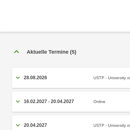
r
c
n
h
u
C
r
o
C
o
o
k
o
i
k
Aktuelle Termine
(
5
)
e
i
s
e
v
s
o
,
28.08.2026
USTP - University o
n
d
U
i
S
e
16.02.2027
-
20.04.2027
Online
-
f
a
ü
m
r
e
20.04.2027
USTP - University o
d