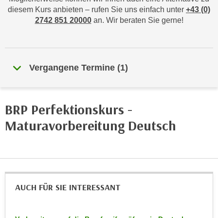
n
diesem Kurs anbieten – rufen Sie uns einfach unter
+43 (0)
h
u
2742 851 20000
an. Wir beraten Sie gerne!
C
r
o
C
o
o
k
o
Vergangene Termine
(
1
)
i
k
e
i
s
e
v
BRP Perfektionskurs -
s
o
,
Maturavorbereitung Deutsch
n
d
U
i
S
e
-
f
a
ü
AUCH FÜR SIE INTERESSANT
m
r
e
d
r
i