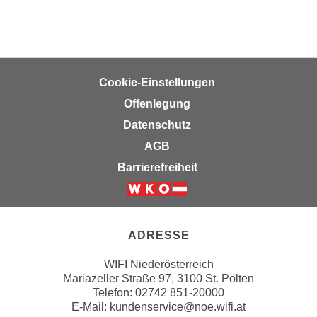
n
i
S
c
i
h
e
n
a
Cookie-Einstellungen
i
u
c
Offenlegung
f
h
„
Datenschutz
t
A
AGB
d
l
Barrierefreiheit
e
l
m
e
Weiter zur Website der Wirts
D
a
a
k
ADRESSE
t
z
e
e
WIFI Niederösterreich
n
p
Mariazeller Straße 97, 3100 St. Pölten
s
Telefon: 02742 851-20000
t
c
E-Mail:
kundenservice@noe.wifi.at
i