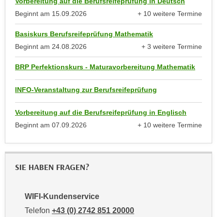
Vorbereitung auf die Berufsreifeprüfung in Deutsch
i
e
Beginnt am
15.09.2026
+ 10 weitere Termine
k
F
anzeigen
a
u
Basiskurs Berufsreifeprüfung Mathematik
n
n
Beginnt am
24.08.2026
+ 3 weitere Termine
i
k
anzeigen
s
t
BRP Perfektionskurs - Maturavorbereitung Mathematik
c
i
h
o
INFO-Veranstaltung zur Berufsreifeprüfung
e
n
n
d
Vorbereitung auf die Berufsreifeprüfung in Englisch
U
e
Beginnt am
07.09.2026
+ 10 weitere Termine
n
anzeigen
r
t
W
e
e
SIE HABEN FRAGEN?
r
b
n
s
e
e
WIFI-Kundenservice
h
i
Telefon
+43 (0) 2742 851 20000
m
t