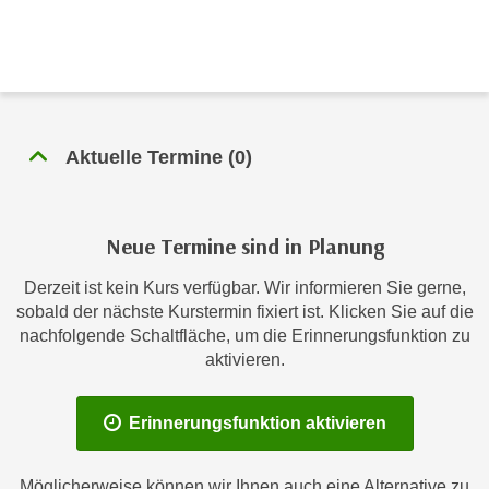
c
i
h
m
t
m
e
u
n
n
S
Aktuelle Termine
(
0
)
g
i
v
e
e
,
r
Neue Termine sind in Planung
d
w
a
e
Derzeit ist kein Kurs verfügbar. Wir informieren Sie gerne,
s
sobald der nächste Kurstermin fixiert ist. Klicken Sie auf die
n
s
nachfolgende Schaltfläche, um die Erinnerungsfunktion zu
d
w
aktivieren.
e
i
n
r
w
Erinnerungsfunktion aktivieren
a
i
u
r
Möglicherweise können wir Ihnen auch eine Alternative zu
c