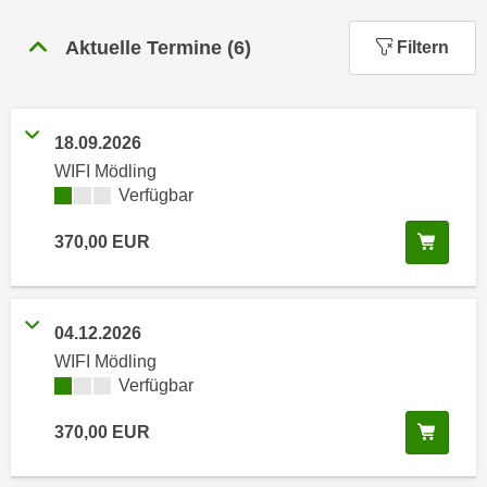
n
h
u
Aktuelle Termine
(
6
)
Filtern
C
r
o
C
o
o
k
o
18.09.2026
i
k
WIFI Mödling
e
i
Kursverfügbarkeit:
Verfügbar
s
e
v
In de
370,00
EUR
s
o
,
n
d
U
i
04.12.2026
S
e
WIFI Mödling
-
f
Kursverfügbarkeit:
Verfügbar
a
ü
m
r
In de
370,00
EUR
e
d
r
i