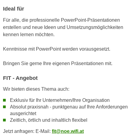
n
d
Ideal für
E
e
U
Für alle, die professionelle PowerPoint-Präsentationen
n
-
erstellen und neue Ideen und Umsetzungsmöglichkeiten
w
U
kennen lernen möchten.
i
S
r
A
Kenntnisse mit PowerPoint werden vorausgesetzt.
z
u
i
n
Bringen Sie gerne Ihre eigenen Präsentationen mit.
e
t
l
e
FIT - Angebot
o
r
r
Wir bieten dieses Thema auch:
w
i
o
Exklusiv für Ihr Unternehmen/Ihre Organisation
e
r
Absolut praxisnah - punktgenau auf Ihre Anforderungen
n
f
ausgerichtet
t
Zeitlich, örtlich und inhaltlich flexibel
e
i
n
e
Jetzt anfragen: E-Mail:
fit@noe.wifi.at
h