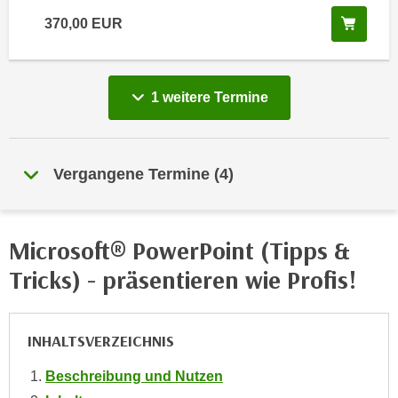
e
e
In de
370,00
EUR
n
n
e
o
i
t
vergange
1 weitere
Termine
n
w
s
e
e
n
t
d
Vergangene Termine
(
4
)
z
i
e
g
n
s
Microsoft® PowerPoint (Tipps &
,
i
w
Tricks) - präsentieren wie Profis!
n
e
d
l
.
c
INHALTSVERZEICHNIS
W
h
e
e
Beschreibung und Nutzen
n
s