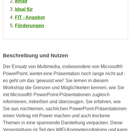
Inhalt
n
i
S
Ideal für
c
i
FIT - Angebot
h
e
Förderungen
n
a
i
u
c
f
h
„
Beschreibung und Nutzen
t
A
d
l
Der Einsatz von Multimedia, insbesondere von Microsoft®
e
l
PowerPoint, wertet eine Präsentation noch lange nicht auf -
m
e
es geht um das 'gewusst wie!' Sie lernen in diesem
D
a
Workshop die Grenzen und Möglichkeiten kennen, wie Sie
a
k
mit Microsoft® PowerPoint-Präsentationen zugleich
t
z
informieren, mitreißen und überzeugen. Sie erfahren, wie
e
e
Sie aus nüchternen, sachlichen PowerPoint-Präsentationen
n
p
einen Vortrag mit Power machen und auch trockene
s
t
Themen in eine spannende Darstellung verpacken. Diese
c
i
Veranstaltung ist Teil des WIFI-Kompetenzdiploms und kann