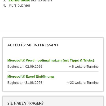
Förderstelle
kontaktieren
k
z
Kurs buchen
i
w
e
e
-
c
S
k
e
e
t
n
z
u
AUCH FÜR SIE INTERESSANT
u
n
n
d
g
u
Microsoft® Word - optimal nutzen (mit Tipps & Tricks)
z
m
Beginnt am
02.09.2026
+ 8 weitere Termine
u
anzeigen
f
s
Microsoft® Excel Einführung
ü
t
Beginnt am
31.08.2026
+ 23 weitere Termine
r
i
anzeigen
S
m
i
m
e
SIE HABEN FRAGEN?
e
r