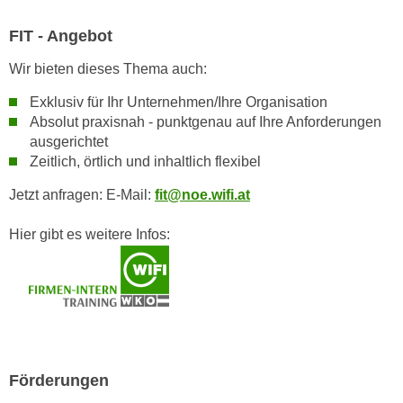
r
a
t
FIT - Angebot
b
e
e
Wir bieten dieses Thema auch:
C
n
o
Exklusiv für Ihr Unternehmen/Ihre Organisation
.
o
Absolut praxisnah - punktgenau auf Ihre Anforderungen
W
k
ausgerichtet
e
i
Zeitlich, örtlich und inhaltlich flexibel
n
e
n
Jetzt anfragen: E-Mail:
fit@noe.wifi.at
s
S
z
Hier gibt es weitere Infos:
i
u
e
A
d
n
e
a
r
l
C
y
o
s
Förderungen
o
e