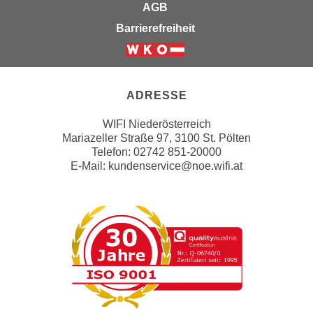
n
AGB
b
p
e
Barrierefreiheit
e
r
r
h
Weiter zur Website der Wirts
s
i
o
n
ADRESSE
n
a
e
WIFI Niederösterreich
u
Mariazeller Straße 97, 3100 St. Pölten
n
s
Telefon: 02742 851-20000
b
e
E-Mail:
kundenservice@noe.wifi.at
e
i
z
n
o
e
g
a
e
n
n
g
e
e
n
n
D
e