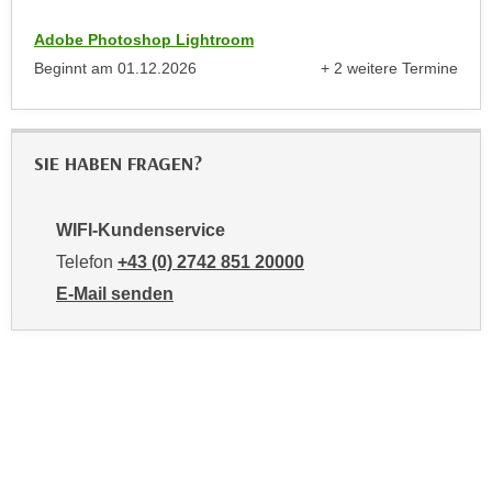
n
e
Adobe Photoshop Lightroom
,
l
Beginnt am
01.12.2026
+ 2 weitere Termine
g
e
anzeigen
e
v
l
a
a
n
SIE HABEN FRAGEN?
n
t
g
e
e
WIFI-Kundenservice
I
n
Telefon
+43 (0) 2742 851 20000
n
I
h
E-Mail senden
h
a
an WIFI-Kundenservice: mailto:kundenservice@noe.w
r
l
e
t
d
e
u
a
r
n
c
z
h