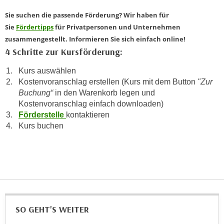
k
z
Sie suchen die passende Förderung? Wir haben für
i
w
Sie
Fördertipps
für Privatpersonen und Unternehmen
e
e
zusammengestellt. Informieren Sie sich einfach online!
-
c
4 Schritte zur Kursförderung:
S
k
e
e
Kurs auswählen
t
n
Kostenvoranschlag erstellen (Kurs mit dem Button
"Zur
z
u
Buchung“
in den Warenkorb legen und
u
n
Kostenvoranschlag einfach downloaden)
n
Förderstelle
kontaktieren
d
g
Kurs buchen
u
z
m
u
f
s
ü
t
r
i
S
m
i
m
SO GEHT'S WEITER
e
e
r