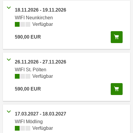
i
e
k
18.11.2026
-
19.11.2026
F
a
WIFI Neunkirchen
u
n
Kursverfügbarkeit:
Verfügbar
n
i
k
In de
590,00
EUR
s
t
c
i
h
o
e
n
26.11.2026
-
27.11.2026
n
d
WIFI St. Pölten
U
e
Kursverfügbarkeit:
Verfügbar
n
r
t
In de
590,00
EUR
W
e
e
r
b
n
s
17.03.2027
-
18.03.2027
e
e
WIFI Mödling
h
i
Kursverfügbarkeit:
Verfügbar
m
t