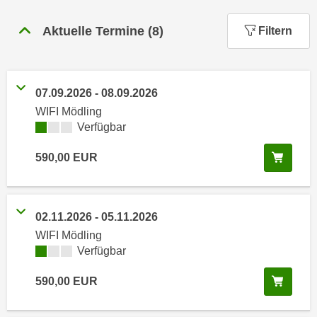
n
h
u
Aktuelle Termine
(
8
)
Filtern
C
r
o
C
o
o
k
o
07.09.2026
-
08.09.2026
i
k
WIFI Mödling
e
i
Kursverfügbarkeit:
Verfügbar
s
e
v
In de
590,00
EUR
s
o
,
n
d
U
i
02.11.2026
-
05.11.2026
S
e
WIFI Mödling
-
f
Kursverfügbarkeit:
Verfügbar
a
ü
m
r
In de
590,00
EUR
e
d
r
i