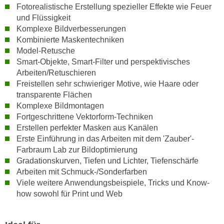
h
Fotorealistische Erstellung spezieller Effekte wie Feuer
e
u
und Flüssigkeit
r
t
Komplexe Bildverbesserungen
e
z
Kombinierte Maskentechniken
n
Model-Retusche
a
“
Smart-Objekte, Smart-Filter und perspektivisches
b
k
Arbeiten/Retuschieren
k
l
Freistellen sehr schwieriger Motive, wie Haare oder
o
i
transparente Flächen
m
c
Komplexe Bildmontagen
m
k
Fortgeschrittene Vektorform-Techniken
e
e
Erstellen perfekter Masken aus Kanälen
n
Erste Einführung in das Arbeiten mit dem 'Zauber'-
n
z
Farbraum Lab zur Bildoptimierung
,
w
Gradationskurven, Tiefen und Lichter, Tiefenschärfe
v
i
Arbeiten mit Schmuck-/Sonderfarben
e
Viele weitere Anwendungsbeispiele, Tricks und Know-
s
r
how sowohl für Print und Web
c
w
h
e
e
n