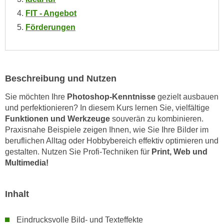
n
i
FIT - Angebot
S
c
Förderungen
i
h
e
n
a
i
u
c
f
Beschreibung und Nutzen
h
„
t
Sie möchten Ihre
Photoshop-Kenntnisse
gezielt ausbauen
A
d
und perfektionieren? In diesem Kurs lernen Sie, vielfältige
l
Funktionen und Werkzeuge
souverän zu kombinieren.
e
l
Praxisnahe Beispiele zeigen Ihnen, wie Sie Ihre Bilder im
m
e
beruflichen Alltag oder Hobbybereich effektiv optimieren und
D
a
gestalten. Nutzen Sie Profi-Techniken für
Print, Web und
a
k
Multimedia!
t
z
e
e
n
Inhalt
p
s
t
c
i
Eindrucksvolle Bild- und Texteffekte