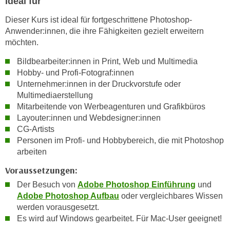
Ideal für
n
d
Dieser Kurs ist ideal für fortgeschrittene Photoshop-
E
e
Anwender:innen, die ihre Fähigkeiten gezielt erweitern
U
n
möchten.
-
w
U
i
Bildbearbeiter:innen in Print, Web und Multimedia
S
Hobby- und Profi-Fotograf:innen
r
A
Unternehmer:innen in der Druckvorstufe oder
z
u
Multimediaerstellung
i
n
Mitarbeitende von Werbeagenturen und Grafikbüros
e
Layouter:innen und Webdesigner:innen
t
l
CG-Artists
e
o
Personen im Profi- und Hobbybereich, die mit Photoshop
r
r
arbeiten
w
i
o
Voraussetzungen:
e
r
n
Der Besuch von
Adobe Photoshop Einführung
und
f
Adobe Photoshop Aufbau
oder vergleichbares Wissen
t
e
werden vorausgesetzt.
i
n
Es wird auf Windows gearbeitet. Für Mac-User geeignet!
e
h