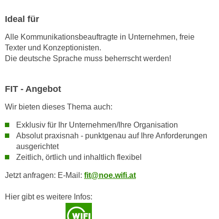
n
i
S
Ideal für
c
i
h
Alle Kommunikationsbeauftragte in Unternehmen, freie
e
n
Texter und Konzeptionisten.
a
i
Die deutsche Sprache muss beherrscht werden!
u
c
f
h
„
FIT - Angebot
t
A
d
Wir bieten dieses Thema auch:
l
e
l
Exklusiv für Ihr Unternehmen/Ihre Organisation
m
e
Absolut praxisnah - punktgenau auf Ihre Anforderungen
D
a
ausgerichtet
a
k
Zeitlich, örtlich und inhaltlich flexibel
t
z
Jetzt anfragen: E-Mail:
fit@noe.wifi.at
e
e
n
p
Hier gibt es weitere Infos:
s
t
c
i