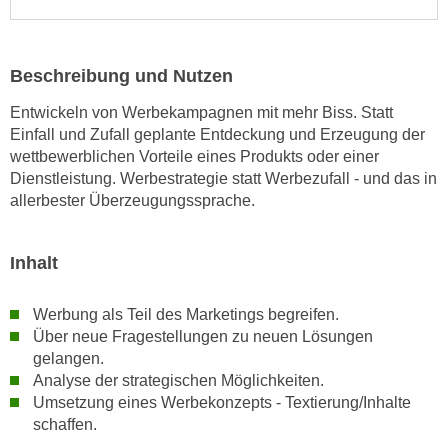
e
e
n
n
e
o
Beschreibung und Nutzen
i
t
n
Entwickeln von Werbekampagnen mit mehr Biss. Statt
w
Einfall und Zufall geplante Entdeckung und Erzeugung der
s
e
wettbewerblichen Vorteile eines Produkts oder einer
e
n
Dienstleistung. Werbestrategie statt Werbezufall - und das in
t
d
allerbester Überzeugungssprache.
z
i
e
g
n
Inhalt
s
,
i
w
n
Werbung als Teil des Marketings begreifen.
e
d
Über neue Fragestellungen zu neuen Lösungen
l
gelangen.
.
c
Analyse der strategischen Möglichkeiten.
W
h
Umsetzung eines Werbekonzepts - Textierung/Inhalte
e
e
schaffen.
n
s