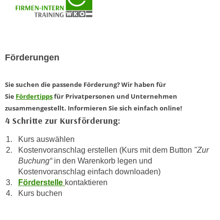
h
e
u
r
t
e
z
n
a
“
Förderungen
b
k
k
l
Sie suchen die passende Förderung? Wir haben für
o
i
Sie
Fördertipps
für Privatpersonen und Unternehmen
m
c
zusammengestellt. Informieren Sie sich einfach online!
m
k
4 Schritte zur Kursförderung:
e
e
n
n
Kurs auswählen
z
,
Kostenvoranschlag erstellen (Kurs mit dem Button
"Zur
w
v
Buchung“
in den Warenkorb legen und
i
Kostenvoranschlag einfach downloaden)
e
s
Förderstelle
kontaktieren
r
c
Kurs buchen
w
h
e
e
n