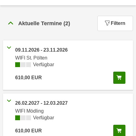
n
h
u
C
r
o
Aktuelle Termine
(
2
)
Filtern
C
o
o
k
o
i
k
09.11.2026
-
23.11.2026
e
i
WIFI St. Pölten
s
e
Kursverfügbarkeit:
Verfügbar
v
s
o
,
In de
610,00
EUR
n
d
U
i
S
e
-
26.02.2027
-
12.03.2027
f
a
WIFI Mödling
ü
m
Kursverfügbarkeit:
Verfügbar
r
e
d
In de
610,00
EUR
r
i