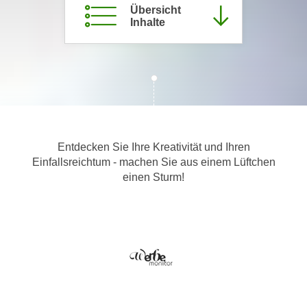
Übersicht
c
i
Inhalte
h
m
t
m
e
u
n
n
S
g
i
v
e
e
,
Entdecken Sie Ihre Kreativität und Ihren
r
d
Einfallsreichtum - machen Sie aus einem Lüftchen
w
a
einen Sturm!
e
s
n
s
d
w
e
i
n
r
w
a
i
u
r
c