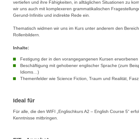
vertiefen und ihre Fähigkeiten, in alltäglichen Situationen zu 
e
n
wir uns auch mit komplexeren grammatikalischen Fragestellungen 
n
d
Gerund-Infinitiv und indirekte Rede ein.
E
e
U
n
Thematisch widmen wir uns im Kurs unter anderem den Bereiche
-
Rollenbildern.
w
U
i
Inhalte:
S
r
A
z
Festigung der in den vorangegangenen Kursen erworbenen
u
i
Beschäftigung mit gehobener englischer Sprache (zum Beispie
n
Idioms…)
e
t
Themenfelder wie Science Fiction, Traum und Realität, Faszi
l
e
o
r
r
Ideal für
w
i
o
e
Für alle, die den WIFI „Englischkurs A2 – English Course 5“ erfo
r
n
Kenntnisse mitbringen.
f
t
e
i
n