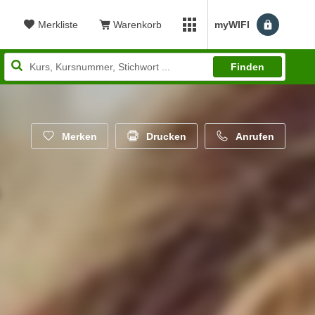
Merkliste
Warenkorb
myWIFI
Benutzerm
myWIFI Apps öffnen
Finden
Merken
Drucken
Anrufen