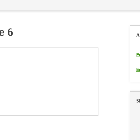
e 6
A
E
E
S