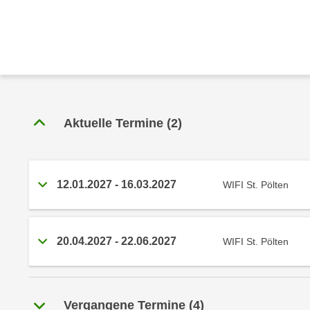
r
c
n
h
u
C
r
o
C
o
o
k
o
i
k
Aktuelle Termine
(
2
)
e
i
s
e
v
s
o
12.01.2027
-
16.03.2027
,
WIFI St. Pölten
n
d
U
i
S
e
20.04.2027
-
22.06.2027
WIFI St. Pölten
-
f
a
ü
m
r
e
d
Vergangene Termine
(
4
)