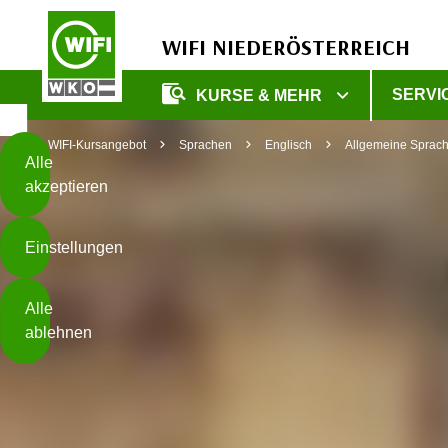
WIFI NIEDERÖSTERREICH
Diese
SERVI
KURSE & MEHR
Seite
Zum Inhalt springen
Zur Fußzeile springen
verwendet
WIFI-Kursangebot
Sprachen
Englisch
Allgemeine Sprac
Cookies
Alle
akzeptieren
O
h
Einstellungen
n
e
B
I
Alle
i
h
ablehnen
t
r
t
e
Weiterlesen
e
Z
b
u
e
s