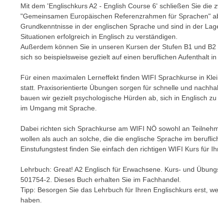
m
Mit dem 'Englischkurs A2 - English Course 6' schließen Sie di
t
"Gemeinsamen Europäischen Referenzrahmen für Sprachen" ab.
e
e
Grundkenntnisse in der englischen Sprache und sind in der Lage,
n
n
Situationen erfolgreich in Englisch zu verständigen.
e
o
Außerdem können Sie in unseren Kursen der Stufen B1 und B2 f
i
t
sich so beispielsweise gezielt auf einen beruflichen Aufenthalt 
n
w
s
Für einen maximalen Lerneffekt finden WIFI Sprachkurse in Kle
e
e
statt. Praxisorientierte Übungen sorgen für schnelle und nachha
n
bauen wir gezielt psychologische Hürden ab, sich in Englisch z
t
d
im Umgang mit Sprache.
z
i
e
g
Dabei richten sich Sprachkurse am WIFI NÖ sowohl an Teilnehme
n
s
wollen als auch an solche, die die englische Sprache im berufl
,
Einstufungstest finden Sie einfach den richtigen WIFI Kurs für 
i
w
n
e
Lehrbuch: Great! A2 Englisch für Erwachsene. Kurs- und Übung
d
501754-2. Dieses Buch erhalten Sie im Fachhandel.
l
.
Tipp: Besorgen Sie das Lehrbuch für Ihren Englischkurs erst, we
c
W
haben.
h
e
e