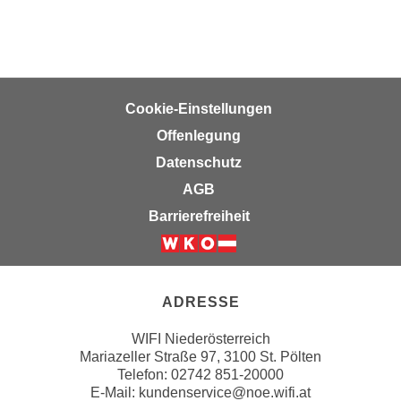
n
b
p
e
e
r
r
h
s
i
Cookie-Einstellungen
o
n
n
Offenlegung
a
e
Datenschutz
u
n
s
AGB
b
e
Barrierefreiheit
e
i
z
n
Weiter zur Website der Wirts
o
e
g
a
ADRESSE
e
n
n
g
WIFI Niederösterreich
e
Mariazeller Straße 97, 3100 St. Pölten
e
n
Telefon: 02742 851-20000
n
E-Mail:
kundenservice@noe.wifi.at
D
e