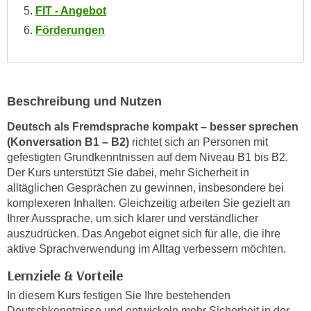
n
FIT - Angebot
i
S
Förderungen
c
i
h
e
n
a
i
u
c
Beschreibung und Nutzen
f
h
„
Deutsch als Fremdsprache kompakt – besser sprechen
t
A
(Konversation B1 – B2)
richtet sich an Personen mit
d
l
gefestigten Grundkenntnissen auf dem Niveau B1 bis B2.
e
l
Der Kurs unterstützt Sie dabei, mehr Sicherheit in
m
alltäglichen Gesprächen zu gewinnen, insbesondere bei
e
D
komplexeren Inhalten. Gleichzeitig arbeiten Sie gezielt an
a
a
Ihrer Aussprache, um sich klarer und verständlicher
k
t
auszudrücken. Das Angebot eignet sich für alle, die ihre
z
aktive Sprachverwendung im Alltag verbessern möchten.
e
e
n
p
Lernziele & Vorteile
s
t
In diesem Kurs festigen Sie Ihre bestehenden
c
i
Deutschkenntnisse und entwickeln mehr Sicherheit in der