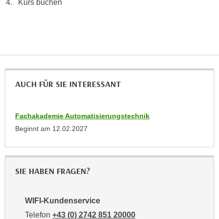
Kurs buchen
n
e
,
l
g
e
e
v
l
a
a
n
n
t
AUCH FÜR SIE INTERESSANT
g
e
e
I
n
Fachakademie Automatisierungstechnik
n
I
h
Beginnt am
12.02.2027
h
a
r
l
e
t
SIE HABEN FRAGEN?
d
e
u
a
r
n
WIFI-Kundenservice
c
z
Telefon
+43 (0) 2742 851 20000
h