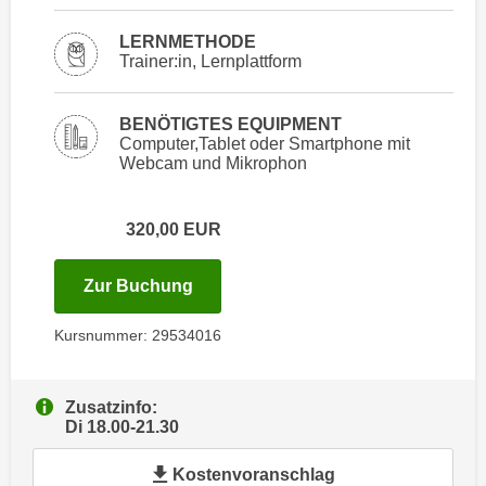
i
e
k
LERNMETHODE
F
a
Trainer:in, Lernplattform
u
n
n
i
k
BENÖTIGTES EQUIPMENT
s
Computer,Tablet oder Smartphone mit
t
Webcam und Mikrophon
c
i
h
o
e
n
320,00
EUR
n
d
U
e
für Termin: 22.12.2026 - 26.01.202
Zur Buchung
n
r
t
W
Kursnummer: 29534016
e
e
r
b
n
s
Zusatzinfo:
e
Di 18.00-21.30
e
h
i
Kostenvoranschlag
m
t