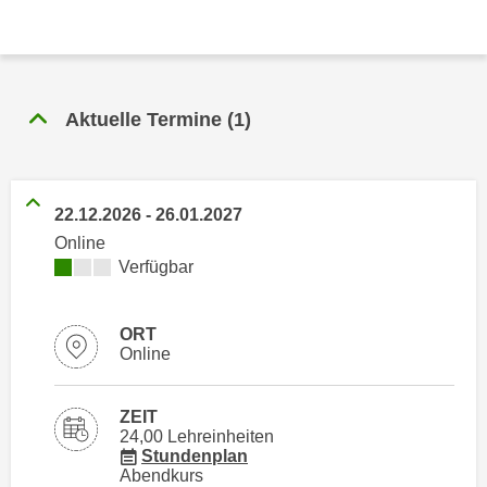
n
h
u
C
r
o
C
o
o
Aktuelle Termine
(
1
)
k
o
i
k
e
i
s
22.12.2026
-
26.01.2027
e
v
s
Online
o
Kursverfügbarkeit:
Verfügbar
,
n
d
U
i
ORT
S
e
Online
-
f
a
ü
m
ZEIT
r
24,00 Lehreinheiten
e
d
für Veranstaltung 29534016
Stundenplan
r
Abendkurs
i