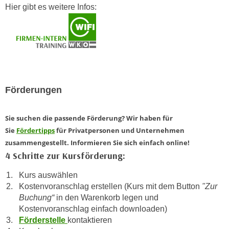
k
Hier gibt es weitere Infos:
z
i
w
e
e
-
c
S
k
e
e
t
n
Förderungen
z
u
u
n
n
Sie suchen die passende Förderung? Wir haben für
d
g
Sie
Fördertipps
für Privatpersonen und Unternehmen
u
z
zusammengestellt. Informieren Sie sich einfach online!
m
u
4 Schritte zur Kursförderung:
f
s
ü
Kurs auswählen
t
r
Kostenvoranschlag erstellen (Kurs mit dem Button
"Zur
i
S
Buchung“
in den Warenkorb legen und
m
i
Kostenvoranschlag einfach downloaden)
m
e
Förderstelle
kontaktieren
e
r