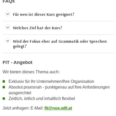
FAQs
r
a
t
b
Für wen ist dieser Kurs geeignet?
e
e
C
n
o
Welches Ziel hat der Kurs?
.
o
W
k
Wird der Fokus eher auf Grammatik oder Sprechen
e
i
gelegt?
n
e
n
s
S
FIT - Angebot
z
i
u
Wir bieten dieses Thema auch:
e
A
d
Exklusiv für Ihr Unternehmen/Ihre Organisation
n
e
Absolut praxisnah - punktgenau auf Ihre Anforderungen
a
ausgerichtet
r
l
Zeitlich, örtlich und inhaltlich flexibel
C
y
o
s
Jetzt anfragen: E-Mail:
fit@noe.wifi.at
o
e