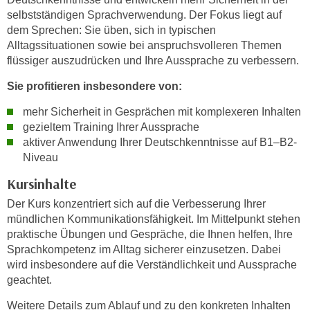
h
e
selbstständigen Sprachverwendung. Der Fokus liegt auf
u
r
dem Sprechen: Sie üben, sich in typischen
t
e
Alltagssituationen sowie bei anspruchsvolleren Themen
z
n
flüssiger auszudrücken und Ihre Aussprache zu verbessern.
a
“
Sie profitieren insbesondere von:
b
k
k
l
mehr Sicherheit in Gesprächen mit komplexeren Inhalten
o
i
gezieltem Training Ihrer Aussprache
m
aktiver Anwendung Ihrer Deutschkenntnisse auf B1–B2-
c
m
Niveau
k
e
e
Kursinhalte
n
n
Der Kurs konzentriert sich auf die Verbesserung Ihrer
z
,
mündlichen Kommunikationsfähigkeit. Im Mittelpunkt stehen
w
v
praktische Übungen und Gespräche, die Ihnen helfen, Ihre
i
e
Sprachkompetenz im Alltag sicherer einzusetzen. Dabei
s
r
wird insbesondere auf die Verständlichkeit und Aussprache
c
w
geachtet.
h
e
e
Weitere Details zum Ablauf und zu den konkreten Inhalten
n