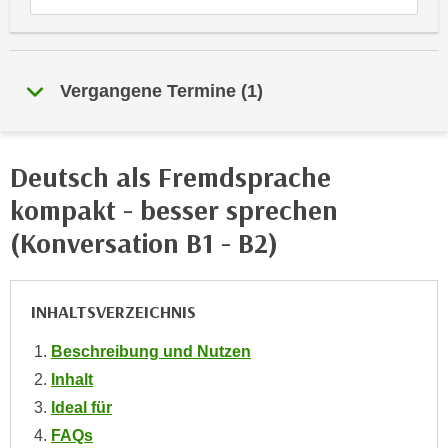
e
e
n
n
e
o
i
Vergangene Termine
(
1
)
t
n
w
s
e
e
n
Deutsch als Fremdsprache
t
d
kompakt - besser sprechen
z
i
e
(Konversation B1 - B2)
g
n
s
,
i
w
INHALTSVERZEICHNIS
n
e
d
l
Beschreibung und Nutzen
.
c
Inhalt
W
h
e
Ideal für
e
n
FAQs
s