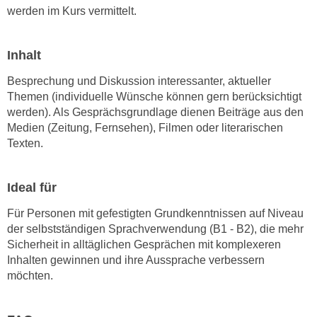
n
werden im Kurs vermittelt.
d
E
e
U
n
Inhalt
-
w
U
Besprechung und Diskussion interessanter, aktueller
i
S
Themen (individuelle Wünsche können gern berücksichtigt
r
werden). Als Gesprächsgrundlage dienen Beiträge aus den
A
z
Medien (Zeitung, Fernsehen), Filmen oder literarischen
u
i
Texten.
n
e
t
l
e
o
Ideal für
r
r
Für Personen mit gefestigten Grundkenntnissen auf Niveau
w
i
der selbstständigen Sprachverwendung (B1 - B2), die mehr
o
e
Sicherheit in alltäglichen Gesprächen mit komplexeren
r
n
Inhalten gewinnen und ihre Aussprache verbessern
f
t
möchten.
e
i
n
e
h