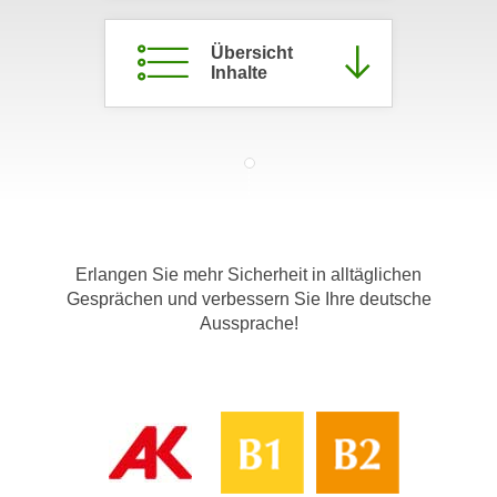
c
i
h
m
Übersicht
t
Inhalte
m
e
u
n
n
S
g
i
v
e
e
,
r
d
w
Erlangen Sie mehr Sicherheit in alltäglichen
a
e
Gesprächen und verbessern Sie Ihre deutsche
s
n
Aussprache!
s
d
w
e
i
n
r
w
a
i
u
r
c