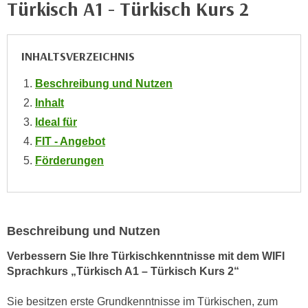
Türkisch A1 - Türkisch Kurs 2
e
e
n
n
e
o
INHALTSVERZEICHNIS
i
t
n
w
Beschreibung und Nutzen
s
e
Inhalt
e
n
Ideal für
t
d
FIT - Angebot
z
i
e
Förderungen
g
n
s
,
i
w
n
e
Beschreibung und Nutzen
d
l
.
Verbessern Sie Ihre Türkischkenntnisse mit dem WIFI
c
W
Sprachkurs „Türkisch A1 – Türkisch Kurs 2“
h
e
e
n
Sie besitzen erste Grundkenntnisse im Türkischen, zum
s