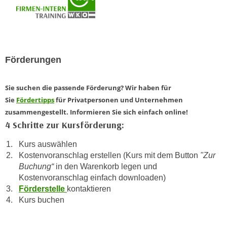
n
e
,
l
g
e
e
v
l
Förderungen
a
a
n
n
t
Sie suchen die passende Förderung? Wir haben für
g
e
Sie
Fördertipps
für Privatpersonen und Unternehmen
e
I
zusammengestellt. Informieren Sie sich einfach online!
n
n
4 Schritte zur Kursförderung:
I
h
h
Kurs auswählen
a
r
Kostenvoranschlag erstellen (Kurs mit dem Button
"Zur
l
e
Buchung“
in den Warenkorb legen und
t
Kostenvoranschlag einfach downloaden)
d
e
Förderstelle
kontaktieren
u
a
Kurs buchen
r
n
c
z
h