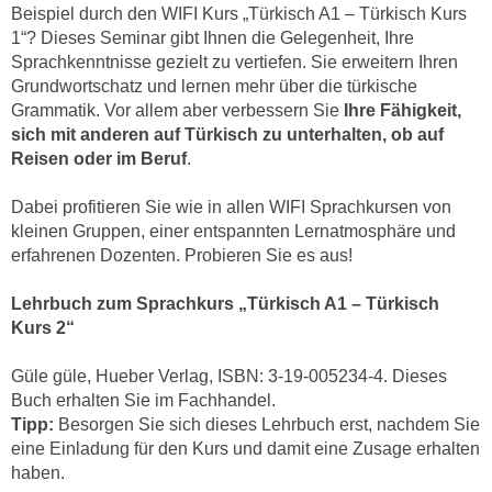
n
Beispiel durch den WIFI Kurs „Türkisch A1 – Türkisch Kurs
i
S
1“? Dieses Seminar gibt Ihnen die Gelegenheit, Ihre
c
i
Sprachkenntnisse gezielt zu vertiefen. Sie erweitern Ihren
h
Grundwortschatz und lernen mehr über die türkische
e
n
Grammatik. Vor allem aber verbessern Sie
Ihre Fähigkeit,
a
i
sich mit anderen auf Türkisch zu unterhalten, ob auf
u
c
Reisen oder im Beruf
.
f
h
„
Dabei profitieren Sie wie in allen WIFI Sprachkursen von
t
A
kleinen Gruppen, einer entspannten Lernatmosphäre und
d
l
erfahrenen Dozenten. Probieren Sie es aus!
e
l
m
e
Lehrbuch zum Sprachkurs „Türkisch A1 – Türkisch
D
a
Kurs 2“
a
k
t
Güle güle, Hueber Verlag, ISBN: 3-19-005234-4. Dieses
z
e
Buch erhalten Sie im Fachhandel.
e
n
Tipp:
Besorgen Sie sich dieses Lehrbuch erst, nachdem Sie
p
s
eine Einladung für den Kurs und damit eine Zusage erhalten
t
haben.
c
i