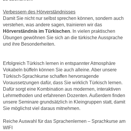
n
d
E
Verbessern des Hörverständnisses
e
Damit Sie nicht nur selbst sprechen können, sondern auch
U
n
verstehen, was andere sagen, trainieren wir das
-
w
Hörverständnis im Türkischen
. In vielen praktischen
U
i
Übungen gewöhnen Sie sich an die türkische Aussprache
S
r
und ihre Besonderheiten.
A
z
u
i
n
e
Erfolgreich Türkisch lernen in entspannter Atmosphäre
t
Vokabeln büffeln können Sie auch alleine. Aber unsere
l
e
Türkisch-Sprachkurse schaffen hervorragende
o
r
Voraussetzungen dafür, dass Sie wirklich Türkisch lernen.
r
w
Dafür sorgt eine Kombination aus modernen, interaktiven
i
Lehrmethoden und erfahrenen Dozenten. Außerdem finden
o
e
unsere Seminare grundsätzlich in Kleingruppen statt, damit
r
n
Sie möglichst viel daraus mitnehmen.
f
t
e
i
Reiche Auswahl für das Sprachenlernen – Sprachkurse am
n
e
WIFI
h