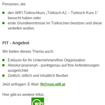
k
z
Personen, die
i
w
den WIFI Türkischkurs „Türkisch A1 – Türkisch Kurs 1“
e
e
besucht haben oder
-
c
erste Grundkenntnisse im Türkischen besitzen und diese
S
k
vertiefen wollen.
e
e
t
n
z
FIT - Angebot
u
u
n
Wir bieten dieses Thema auch:
n
d
g
u
Exklusiv für Ihr Unternehmen/Ihre Organisation
z
Absolut praxisnah - punktgenau auf Ihre Anforderungen
m
u
ausgerichtet
f
s
Zeitlich, örtlich und inhaltlich flexibel
ü
t
r
Jetzt anfragen: E-Mail:
fit@noe.wifi.at
i
S
m
i
Hier gibt es weitere Infos:
m
e
e
r