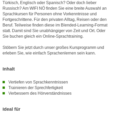
r
Türkisch, Englisch oder Spanisch? Oder doch lieber
a
t
Russisch? Am WIFI NÖ finden Sie eine breite Auswahl an
b
Sprachkursen für Personen ohne Vorkenntnisse und
e
e
Fortgeschrittene. Für den privaten Alltag, Reisen oder den
C
n
Beruf. Teilweise finden diese im Blended-Learning-Format
o
.
statt. Damit sind Sie unabhängiger von Zeit und Ort. Oder
o
Sie buchen gleich ein Online-Sprachtraining.
W
k
e
i
Stöbern Sie jetzt durch unser großes Kursprogramm und
n
e
erleben Sie, wie einfach Sprachenlernen sein kann.
n
s
S
z
i
Inhalt
u
e
A
d
n
Vertiefen von Sprachkenntnissen
e
a
Trainieren der Sprechfertigkeit
r
Verbessern des Hörverständnisses
l
C
y
o
s
Ideal für
o
e