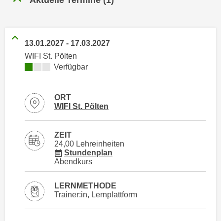
n
h
u
C
r
o
C
13.01.2027
-
17.03.2027
o
o
WIFI St. Pölten
k
o
Kursverfügbarkeit:
Verfügbar
i
k
e
i
s
ORT
e
Standortinformationen zu
öffnen
v
WIFI St. Pölten
s
o
,
n
d
ZEIT
U
24,00 Lehreinheiten
i
für Veranstaltung 29592016
Stundenplan
S
e
Abendkurs
-
f
a
ü
LERNMETHODE
m
r
Trainer:in, Lernplattform
e
d
r
i