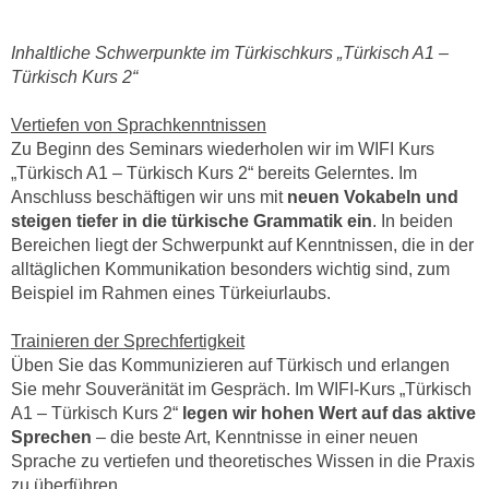
h
e
u
r
Inhaltliche Schwerpunkte im Türkischkurs „Türkisch A1 –
t
e
Türkisch Kurs 2“
z
n
a
“
Vertiefen von Sprachkenntnissen
b
k
Zu Beginn des Seminars wiederholen wir im WIFI Kurs
k
„Türkisch A1 – Türkisch Kurs 2“ bereits Gelerntes. Im
l
o
Anschluss beschäftigen wir uns mit
neuen Vokabeln und
i
m
steigen tiefer in die türkische Grammatik ein
. In beiden
c
m
Bereichen liegt der Schwerpunkt auf Kenntnissen, die in der
k
alltäglichen Kommunikation besonders wichtig sind, zum
e
e
Beispiel im Rahmen eines Türkeiurlaubs.
n
n
z
,
Trainieren der Sprechfertigkeit
w
v
Üben Sie das Kommunizieren auf Türkisch und erlangen
i
e
Sie mehr Souveränität im Gespräch. Im WIFI-Kurs „Türkisch
s
r
A1 – Türkisch Kurs 2“
legen wir hohen Wert auf das aktive
c
w
Sprechen
– die beste Art, Kenntnisse in einer neuen
h
Sprache zu vertiefen und theoretisches Wissen in die Praxis
e
e
zu überführen.
n