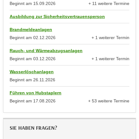
Beginnt am
15.09.2026
+ 11 weitere Termine
e
n
anzeigen
m
g
Ausbildung zur Sicherheitsvertrauensperson
E
z
U
w
Brandmeldeanlagen
-
e
Beginnt am
02.12.2026
+ 1 weiterer Termin
D
anzeigen
c
a
Rauch- und Wärmeabzugsanlagen
k
t
Beginnt am
03.12.2026
+ 1 weiterer Termin
e
e
anzeigen
u
n
Wasserlöschanlagen
n
s
Beginnt am
26.11.2026
d
c
O
Führen von Hubstaplern
h
p
Beginnt am
17.08.2026
+ 53 weitere Termine
u
t
anzeigen
t
i
z
m
r
i
SIE HABEN FRAGEN?
e
e
c