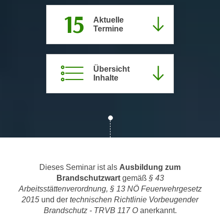
c
i
15
h
Aktuelle
m
Termine
t
m
e
u
n
n
S
Übersicht
g
Inhalte
i
v
e
e
,
r
d
w
a
e
s
n
s
d
w
e
Dieses Seminar ist als
Ausbildung zum
i
n
Brandschutzwart
gemäß
§ 43
r
w
Arbeitsstättenverordnung, § 13 NÖ Feuerwehrgesetz
a
2015
und der
technischen Richtlinie Vorbeugender
i
u
Brandschutz - TRVB 117 O
anerkannt.
r
c