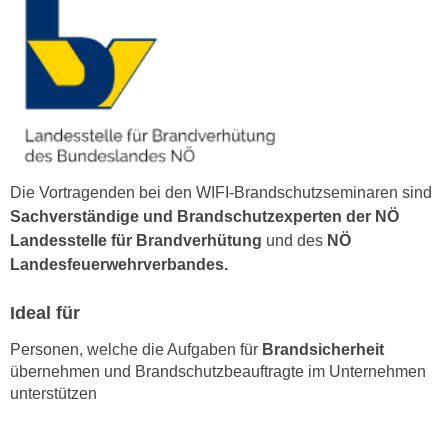
n
b
p
e
e
r
r
h
s
i
o
n
n
a
e
u
Die Vortragenden bei den WIFI-Brandschutzseminaren sind
n
s
Sachverständige und Brandschutzexperten der NÖ
b
e
Landesstelle für Brandverhütung
und des
NÖ
e
i
Landesfeuerwehrverbandes.
z
n
o
e
Ideal für
g
a
e
Personen, welche die Aufgaben für
Brandsicherheit
n
n
übernehmen und Brandschutzbeauftragte im Unternehmen
g
e
unterstützen
e
n
n
D
e