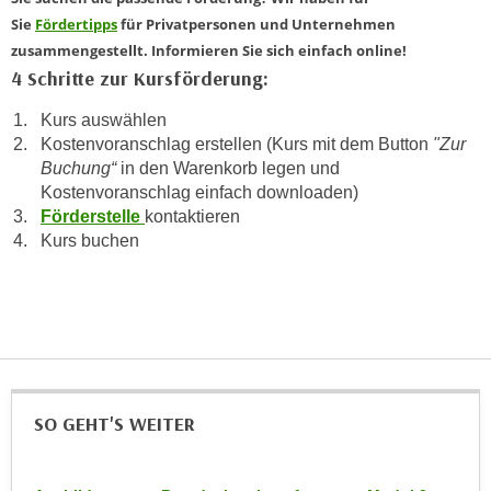
u
Sie
Fördertipps
für Privatpersonen und Unternehmen
e
b
zusammengestellt. Informieren Sie sich einfach online!
n
i
4 Schritte zur Kursförderung:
i
e
n
t
Kurs auswählen
d
e
Kostenvoranschlag erstellen (Kurs mit dem Button
"Zur
e
n
Buchung“
in den Warenkorb legen und
n
,
Kostenvoranschlag einfach downloaden)
U
Förderstelle
kontaktieren
w
S
Kurs buchen
e
A
r
,
d
b
e
e
n
i
w
w
e
e
SO GEHT'S WEITER
i
l
t
c
e