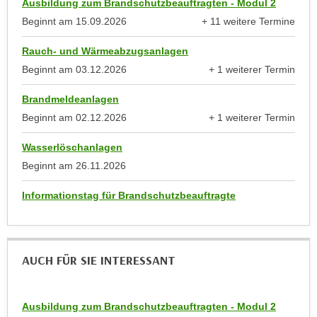
Ausbildung zum Brandschutzbeauftragten - Modul 2
h
r
e
Beginnt am
15.09.2026
+ 11 weitere Termine
e
anzeigen
n
C
Rauch- und Wärmeabzugsanlagen
I
o
Beginnt am
03.12.2026
+ 1 weiterer Termin
h
o
anzeigen
r
k
Brandmeldeanlagen
e
i
Beginnt am
02.12.2026
+ 1 weiterer Termin
D
e
anzeigen
a
s
Wasserlöschanlagen
t
f
Beginnt am
26.11.2026
e
ü
n
Informationstag für Brandschutzbeauftragte
r
k
M
e
a
i
r
AUCH FÜR SIE INTERESSANT
n
k
e
e
m
t
Ausbildung zum Brandschutzbeauftragten - Modul 2
d
i