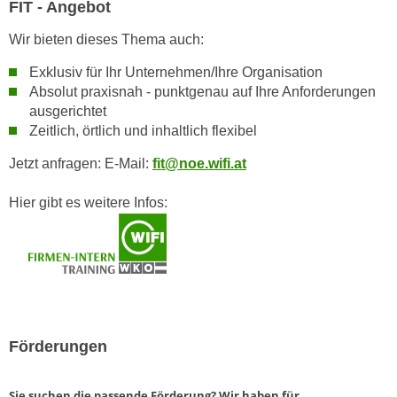
FIT - Angebot
a
h
t
Wir bieten dieses Thema auch:
m
e
e
Exklusiv für Ihr Unternehmen/Ihre Organisation
n
O
Absolut praxisnah - punktgenau auf Ihre Anforderungen
a
n
ausgerichtet
u
l
Zeitlich, örtlich und inhaltlich flexibel
c
i
h
Jetzt anfragen: E-Mail:
fit@noe.wifi.at
n
a
e
Hier gibt es weitere Infos:
n
-
U
J
n
o
t
u
e
r
r
n
n
e
Förderungen
e
y
h
z
Sie suchen die passende Förderung? Wir haben für
m