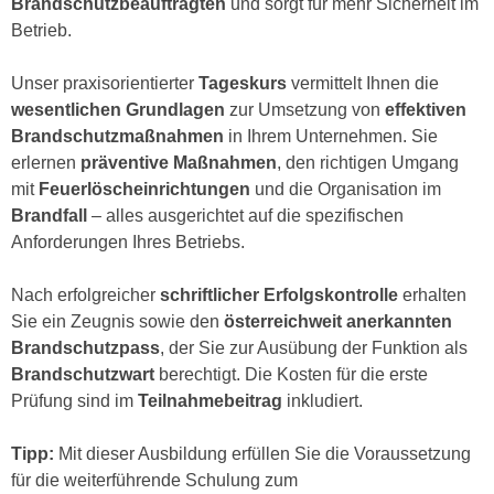
Brandschutzbeauftragten
und sorgt für mehr Sicherheit im
n
e
Betrieb.
,
l
g
e
Unser praxisorientierter
Tageskurs
vermittelt Ihnen die
e
v
wesentlichen Grundlagen
zur Umsetzung von
effektiven
l
a
Brandschutzmaßnahmen
in Ihrem Unternehmen. Sie
a
n
erlernen
präventive Maßnahmen
, den richtigen Umgang
n
t
mit
Feuerlöscheinrichtungen
und die Organisation im
g
e
Brandfall
– alles ausgerichtet auf die spezifischen
e
I
Anforderungen Ihres Betriebs.
n
n
I
h
Nach erfolgreicher
schriftlicher Erfolgskontrolle
erhalten
h
a
Sie ein Zeugnis sowie den
österreichweit anerkannten
r
l
Brandschutzpass
, der Sie zur Ausübung der Funktion als
e
t
Brandschutzwart
berechtigt. Die Kosten für die erste
d
e
Prüfung sind im
Teilnahmebeitrag
inkludiert.
u
a
r
n
Tipp:
Mit dieser Ausbildung erfüllen Sie die Voraussetzung
c
z
für die weiterführende Schulung zum
h