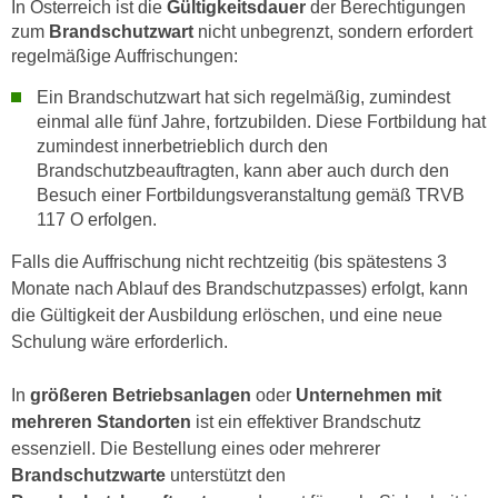
In Österreich ist die
Gültigkeitsdauer
der Berechtigungen
k
z
zum
Brandschutzwart
nicht unbegrenzt, sondern erfordert
i
w
regelmäßige Auffrischungen:
e
e
-
c
Ein Brandschutzwart hat sich regelmäßig, zumindest
S
einmal alle fünf Jahre, fortzubilden. Diese Fortbildung hat
k
e
zumindest innerbetrieblich durch den
e
t
Brandschutzbeauftragten, kann aber auch durch den
n
z
Besuch einer Fortbildungsveranstaltung gemäß TRVB
u
117 O erfolgen.
u
n
n
d
Falls die Auffrischung nicht rechtzeitig (bis spätestens 3
g
u
Monate nach Ablauf des Brandschutzpasses) erfolgt, kann
z
m
die Gültigkeit der Ausbildung erlöschen, und eine neue
u
f
Schulung wäre erforderlich.
s
ü
t
r
In
größeren Betriebsanlagen
oder
Unternehmen mit
i
S
mehreren Standorten
ist ein effektiver Brandschutz
m
i
essenziell. Die Bestellung eines oder mehrerer
m
e
Brandschutzwarte
unterstützt den
e
r