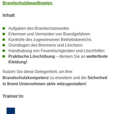
u
Brandschutzbeauftragten
.
d
z
i
e
Inhalt
e
i
C
g
Aufgaben des Brandschutzwartes
o
e
Erkennen und Vermeiden von Brandgefahren
o
n
Kontrolle des zugewiesenen Betriebsbereichs
k
.
Grundlagen des Brennens und Löschens
i
U
Handhabung von Feuerlöschgeräten und Löschhilfen
e
Praktische Löschübung
– denken Sie an
wetterfeste
m
s
Kleidung!
I
e
h
Nutzen Sie diese Gelegenheit, um Ihre
r
n
Brandschutzkompetenz
zu erweitern und die
Sicherheit
h
e
in Ihrem Unternehmen aktiv mitzugestalten!
o
n
b
d
Trainer:in
e
a
n
r
e
ü