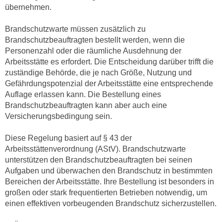
r
übernehmen.
a
t
b
e
Brandschutzwarte müssen zusätzlich zu
e
C
Brandschutzbeauftragten bestellt werden, wenn die
n
Personenzahl oder die räumliche Ausdehnung der
o
.
Arbeitsstätte es erfordert. Die Entscheidung darüber trifft die
o
W
zuständige Behörde, die je nach Größe, Nutzung und
k
e
Gefährdungspotenzial der Arbeitsstätte eine entsprechende
i
Auflage erlassen kann. Die Bestellung eines
n
e
Brandschutzbeauftragten kann aber auch eine
n
s
Versicherungsbedingung sein.
S
z
i
u
Diese Regelung basiert auf § 43 der
e
A
Arbeitsstättenverordnung (AStV). Brandschutzwarte
d
n
unterstützen den Brandschutzbeauftragten bei seinen
e
a
Aufgaben und überwachen den Brandschutz in bestimmten
r
Bereichen der Arbeitsstätte. Ihre Bestellung ist besonders in
l
C
großen oder stark frequentierten Betrieben notwendig, um
y
o
einen effektiven vorbeugenden Brandschutz sicherzustellen.
s
o
e