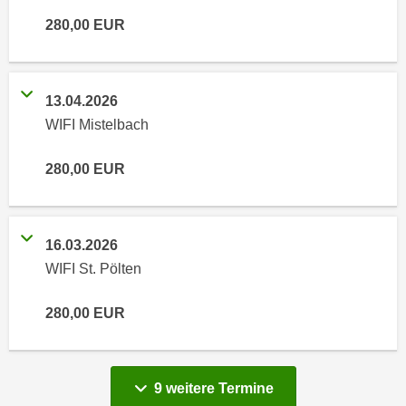
n
i
280,00
EUR
S
c
i
h
e
n
a
13.04.2026
i
u
WIFI Mistelbach
c
f
h
„
280,00
EUR
t
A
d
l
e
l
m
16.03.2026
e
D
a
WIFI St. Pölten
a
k
t
z
280,00
EUR
e
e
n
p
s
t
vergange
9 weitere
Termine
c
i