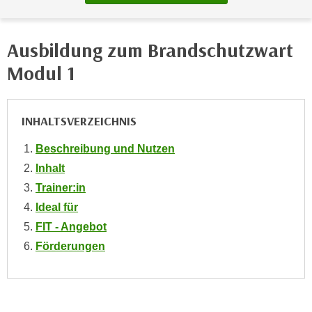
h
e
u
r
t
e
Ausbildung zum Brandschutzwart
z
n
Modul 1
a
“
b
k
k
l
INHALTSVERZEICHNIS
o
i
m
c
Beschreibung und Nutzen
m
k
Inhalt
e
e
Trainer:in
n
n
z
Ideal für
,
w
FIT - Angebot
v
i
e
Förderungen
s
r
c
w
h
e
e
n