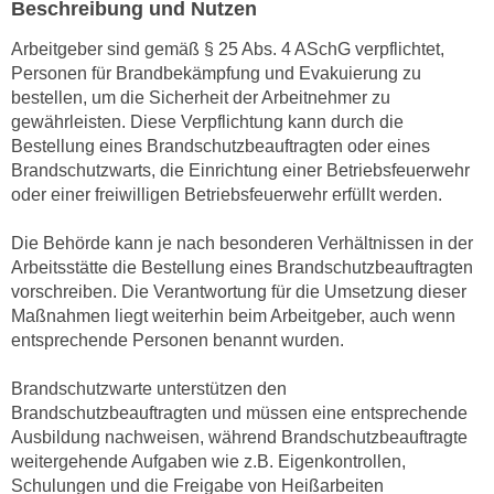
Beschreibung und Nutzen
n
d
E
Arbeitgeber sind gemäß § 25 Abs. 4 ASchG verpflichtet,
e
U
Personen für Brandbekämpfung und Evakuierung zu
n
-
bestellen, um die Sicherheit der Arbeitnehmer zu
w
gewährleisten. Diese Verpflichtung kann durch die
U
i
Bestellung eines Brandschutzbeauftragten oder eines
S
r
Brandschutzwarts, die Einrichtung einer Betriebsfeuerwehr
A
z
oder einer freiwilligen Betriebsfeuerwehr erfüllt werden.
u
i
n
e
Die Behörde kann je nach besonderen Verhältnissen in der
t
l
Arbeitsstätte die Bestellung eines Brandschutzbeauftragten
e
o
vorschreiben. Die Verantwortung für die Umsetzung dieser
r
Maßnahmen liegt weiterhin beim Arbeitgeber, auch wenn
r
w
entsprechende Personen benannt wurden.
i
o
e
r
Brandschutzwarte unterstützen den
n
Brandschutzbeauftragten und müssen eine entsprechende
f
t
Ausbildung nachweisen, während Brandschutzbeauftragte
e
i
weitergehende Aufgaben wie z.B. Eigenkontrollen,
n
e
Schulungen und die Freigabe von Heißarbeiten
h