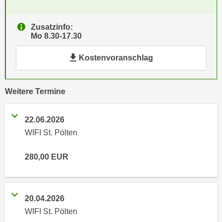
e
e
n
n
Zusatzinfo:
e
o
Mo 8.30-17.30
i
t
n
Kostenvoranschlag
w
s
e
e
n
t
vergangene
Weitere
Termine
d
z
i
e
g
22.06.2026
n
s
WIFI St. Pölten
,
i
w
n
280,00
EUR
e
d
l
.
c
W
h
20.04.2026
e
e
WIFI St. Pölten
n
s