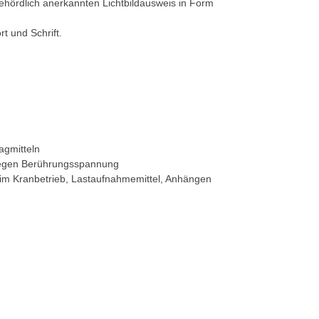
behördlich anerkannten Lichtbildausweis in Form
t und Schrift.
agmitteln
gegen Berührungsspannung
im Kranbetrieb, Lastaufnahmemittel, Anhängen