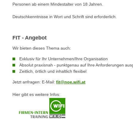
c
i
Personen ab einem Mindestalter von 18 Jahren.
h
e
u
Deutschkenntnisse in Wort und Schrift sind erforderlich.
r
t
e
z
n
a
FIT - Angebot
“
b
k
Wir bieten dieses Thema auch:
k
l
o
Exklusiv für Ihr Unternehmen/Ihre Organisation
i
m
Absolut praxisnah - punktgenau auf Ihre Anforderungen ausg
c
Zeitlich, örtlich und inhaltlich flexibel
m
k
e
e
Jetzt anfragen: E-Mail:
fit@noe.wifi.at
n
n
z
Hier gibt es weitere Infos:
,
w
v
i
e
s
r
c
w
h
e