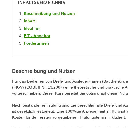
INHALTSVERZEICHNIS
m
t
e
e
Beschreibung und Nutzen
n
n
Inhalt
e
o
Ideal für
i
t
FIT - Angebot
n
w
Förderungen
s
e
e
n
t
d
z
i
Beschreibung und Nutzen
e
g
n
s
Für das Bedienen von Dreh- und Auslegerkranen (Baudrehkran
,
(FK-V) (BGBl. II Nr. 13/2007) eine theoretische und praktische A
i
w
vorgeschrieben. Dieser Kurs bereitet Sie optimal auf diese Prüfu
n
e
d
Nach bestandener Prüfung sind Sie berechtigt alle Dreh- und A
l
.
ist gesetzlich festgelegt. Eine 100%ige Anwesenheit im Kurs ist
c
W
Kosten für den ersten vorgegebenen Prüfungstermin inkludiert.
h
e
e