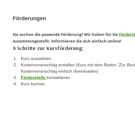
e
n
n
d
E
Förderungen
e
U
n
-
Sie suchen die passende Förderung? Wir haben für Sie
Fördert
w
U
zusammengestellt. Informieren Sie sich einfach online!
i
S
4 Schritte zur Kursförderung:
r
A
z
Kurs auswählen
u
i
Kostenvoranschlag erstellen (Kurs mit dem Button
"Zur Bu
n
e
Kostenvoranschlag einfach downloaden)
t
Förderstelle
kontaktieren
l
e
Kurs buchen
o
r
r
w
i
o
e
r
n
f
t
e
i
n