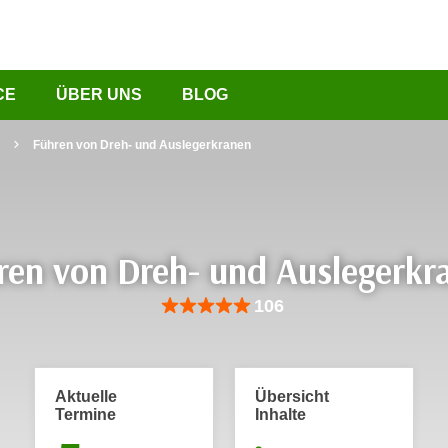
CE
ÜBER UNS
BLOG
Führen von Dreh- und Auslegerkranen
ren von Dreh- und Auslegerkr
Bewertung: Anzahl 106, Durchschnittliche Be
106
Aktuelle
Übersicht
Termine
Inhalte