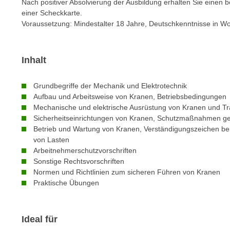
n
Nach positiver Absolvierung der Ausbildung erhalten Sie einen 
s
einer Scheckkarte.
n
i
Voraussetzung: Mindestalter 18 Jahre, Deutschkenntnisse in Wor
S
c
i
h
e
n
Inhalt
a
i
u
c
Grundbegriffe der Mechanik und Elektrotechnik
f
h
Aufbau und Arbeitsweise von Kranen, Betriebsbedingungen
„
Mechanische und elektrische Ausrüstung von Kranen und Tr
t
A
Sicherheitseinrichtungen von Kranen, Schutzmaßnahmen 
d
l
Betrieb und Wartung von Kranen, Verständigungszeichen be
e
l
von Lasten
m
e
Arbeitnehmerschutzvorschriften
D
Sonstige Rechtsvorschriften
a
a
Normen und Richtlinien zum sicheren Führen von Kranen
k
t
Praktische Übungen
z
e
e
n
p
Ideal für
s
t