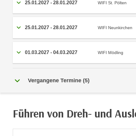
r
25.01.2027
-
28.01.2027
WIFI St. Pölten
i
i
e
k
F
a
u
25.01.2027
-
28.01.2027
WIFI Neunkirchen
n
n
i
k
s
t
c
01.03.2027
-
04.03.2027
WIFI Mödling
i
h
o
e
n
n
d
Vergangene Termine
(
5
)
U
e
n
r
t
W
e
e
Führen von Dreh- und Aus
r
b
n
s
e
e
h
i