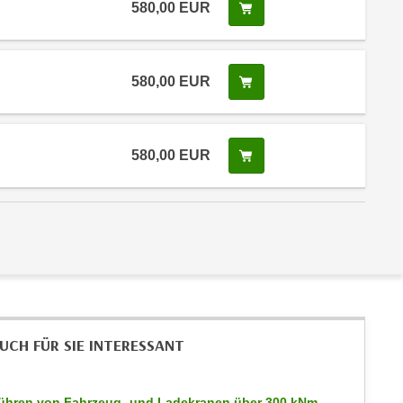
580,00
EUR
In den Warenkorb legen
580,00
EUR
In den Warenkorb legen
580,00
EUR
In den Warenkorb legen
UCH FÜR SIE INTERESSANT
ühren von Fahrzeug- und Ladekranen über 300 kNm