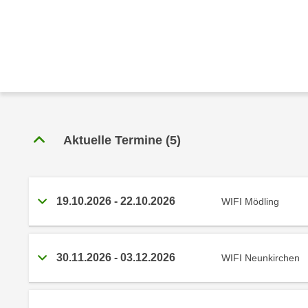
r
c
n
h
u
C
r
o
C
o
o
k
o
i
k
e
i
Aktuelle Termine
(
5
)
s
e
v
s
o
,
n
d
19.10.2026
-
22.10.2026
WIFI Mödling
U
i
S
e
-
f
30.11.2026
-
03.12.2026
WIFI Neunkirchen
a
ü
m
r
e
d