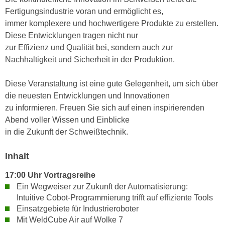
e
Fertigungsindustrie voran und ermöglicht es,
e
n
immer komplexere und hochwertigere Produkte zu erstellen.
n
e
Diese Entwicklungen tragen nicht nur
o
i
zur Effizienz und Qualität bei, sondern auch zur
t
n
Nachhaltigkeit und Sicherheit in der Produktion.
w
s
e
e
Diese Veranstaltung ist eine gute Gelegenheit, um sich über
n
t
die neuesten Entwicklungen und Innovationen
d
z
zu informieren. Freuen Sie sich auf einen inspirierenden
i
e
Abend voller Wissen und Einblicke
g
n
in die Zukunft der Schweißtechnik.
s
,
i
w
Inhalt
n
e
d
17:00 Uhr Vortragsreihe
l
.
Ein Wegweiser zur Zukunft der Automatisierung:
c
W
Intuitive Cobot-Programmierung trifft auf effiziente Tools
h
e
Einsatzgebiete für Industrieroboter
e
n
Mit WeldCube Air auf Wolke 7
s