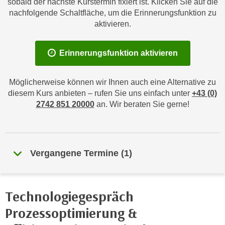
sobald der nächste Kurstermin fixiert ist. Klicken Sie auf die
n
h
nachfolgende Schaltfläche, um die Erinnerungsfunktion zu
u
C
aktivieren.
r
o
C
o
o
Erinnerungsfunktion aktivieren
k
o
i
k
Möglicherweise können wir Ihnen auch eine Alternative zu
e
i
diesem Kurs anbieten – rufen Sie uns einfach unter
+43 (0)
s
e
2742 851 20000
an. Wir beraten Sie gerne!
v
s
o
,
n
d
U
i
Vergangene Termine
(
1
)
S
e
-
f
a
ü
m
Technologiegespräch
r
e
d
Prozessoptimierung &
r
i