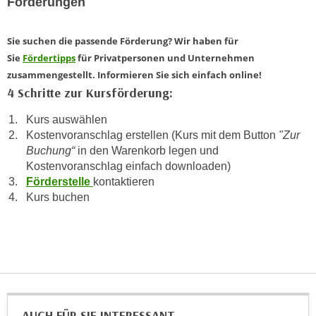
Förderungen
h
e
u
r
t
Sie suchen die passende Förderung? Wir haben für
e
z
Sie
Fördertipps
für Privatpersonen und Unternehmen
n
a
zusammengestellt. Informieren Sie sich einfach online!
“
b
4 Schritte zur Kursförderung:
k
k
l
Kurs auswählen
o
i
Kostenvoranschlag erstellen (Kurs mit dem Button
"Zur
m
c
Buchung“
in den Warenkorb legen und
m
k
Kostenvoranschlag einfach downloaden)
e
e
Förderstelle
kontaktieren
n
n
Kurs buchen
z
,
w
v
i
e
s
r
c
w
h
e
e
AUCH FÜR SIE INTERESSANT
n