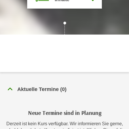
c
i
h
m
t
m
e
u
n
n
S
g
i
v
e
e
,
r
d
w
a
e
s
n
s
Aktuelle Termine
(
0
)
d
w
e
i
n
r
w
Neue Termine sind in Planung
a
i
u
Derzeit ist kein Kurs verfügbar. Wir informieren Sie gerne,
r
c