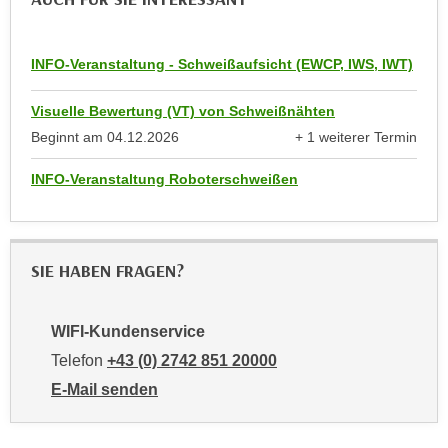
n
d
E
e
U
INFO-Veranstaltung - Schweißaufsicht (EWCP, IWS, IWT)
n
-
w
U
Visuelle Bewertung (VT) von Schweißnähten
i
S
Beginnt am
04.12.2026
+ 1 weiterer Termin
r
anzeigen
A
z
INFO-Veranstaltung Roboterschweißen
u
i
n
e
t
l
e
o
SIE HABEN FRAGEN?
r
r
w
i
o
WIFI-Kundenservice
e
r
n
Telefon
+43 (0) 2742 851 20000
f
t
E-Mail senden
e
i
an WIFI-Kundenservice: mailto:kundenservice@noe.w
n
e
h