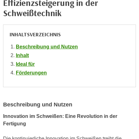
Effizienzsteigerung in der
i
e
k
Schweißtechnik
F
a
u
n
n
i
INHALTSVERZEICHNIS
k
s
t
Beschreibung und Nutzen
c
i
h
Inhalt
o
e
Ideal für
n
n
d
Förderungen
U
e
n
r
t
W
e
e
Beschreibung und Nutzen
r
b
n
Innovation im Schweißen: Eine Revolution in der
s
e
Fertigung
e
h
i
m
Die kontinuierliche Innovation im Schweißen treibt die
t