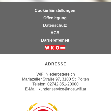
k
z
i
w
Cookie-Einstellungen
e
e
Offenlegung
-
c
Datenschutz
S
k
e
AGB
e
t
n
Barrierefreiheit
z
u
u
n
Weiter zur Website der Wirts
n
d
g
u
ADRESSE
z
m
u
WIFI Niederösterreich
f
s
Mariazeller Straße 97, 3100 St. Pölten
ü
Telefon: 02742 851-20000
t
r
E-Mail:
kundenservice@noe.wifi.at
i
S
m
i
m
e
e
r