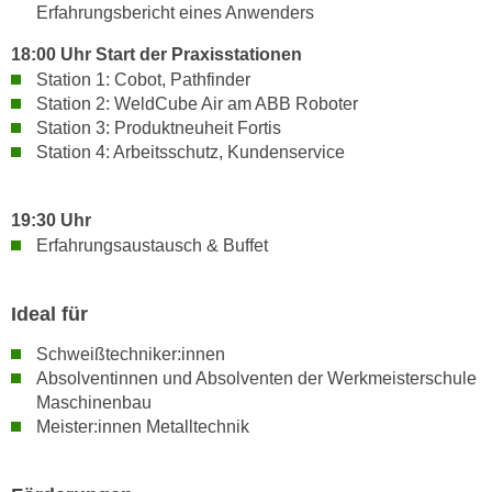
n
Erfahrungsbericht eines Anwenders
i
S
c
18:00 Uhr Start der Praxisstationen
i
h
Station 1: Cobot, Pathfinder
e
Station 2: WeldCube Air am ABB Roboter
n
a
Station 3: Produktneuheit Fortis
i
u
Station 4: Arbeitsschutz, Kundenservice
c
f
h
„
t
A
19:30 Uhr
d
l
Erfahrungsaustausch & Buffet
e
l
m
e
Ideal für
D
a
a
k
Schweißtechniker:innen
t
z
Absolventinnen und Absolventen der Werkmeisterschule
e
Maschinenbau
e
n
Meister:innen Metalltechnik
p
s
t
c
i