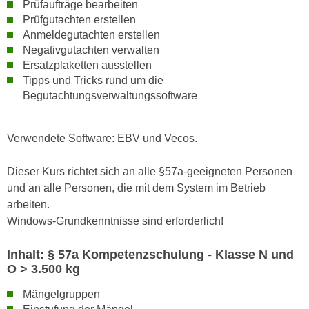
Prüfaufträge bearbeiten
,
n
Prüfgutachten erstellen
S
d
Anmeldegutachten erstellen
i
a
Negativgutachten verwalten
e
Ersatzplaketten ausstellen
u
n
Tipps und Tricks rund um die
s
u
Begutachtungsverwaltungssoftware
g
r
e
e
w
Verwendete Software: EBV und Vecos.
i
ä
n
h
Dieser Kurs richtet sich an alle §57a-geeigneten Personen
g
l
und an alle Personen, die mit dem System im Betrieb
e
t
arbeiten.
s
e
Windows-Grundkenntnisse sind erforderlich!
c
P
h
a
Inhalt: § 57a Kompetenzschulung - Klasse N und
r
r
O > 3.500 kg
ä
t
n
Mängelgruppen
n
k