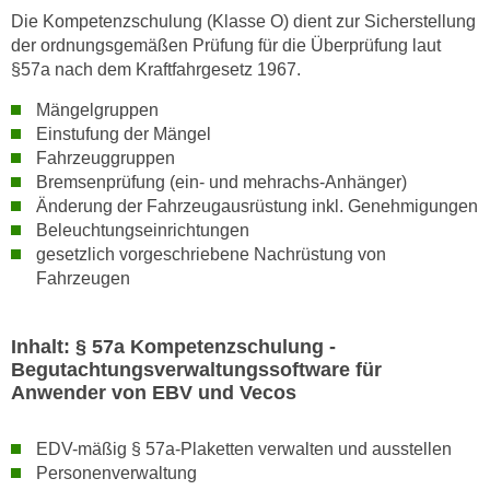
t
D
Die Kompetenzschulung (Klasse O) dient zur Sicherstellung
z
a
der ordnungsgemäßen Prüfung für die Überprüfung laut
n
z
§57a nach dem Kraftfahrgesetz 1967.
i
u
Mängelgruppen
v
v
Einstufung der Mängel
e
e
Fahrzeuggruppen
a
r
Bremsenprüfung (ein- und mehrachs-Anhänger)
u
a
Änderung der Fahrzeugausrüstung inkl. Genehmigungen
u
r
Beleuchtungseinrichtungen
n
b
gesetzlich vorgeschriebene Nachrüstung von
t
Fahrzeugen
e
e
i
r
t
Inhalt: § 57a Kompetenzschulung -
l
e
Begutachtungsverwaltungssoftware für
i
n
Anwender von EBV und Vecos
e
w
g
i
EDV-mäßig § 57a-Plaketten verwalten und ausstellen
e
r
Personenverwaltung
n
u