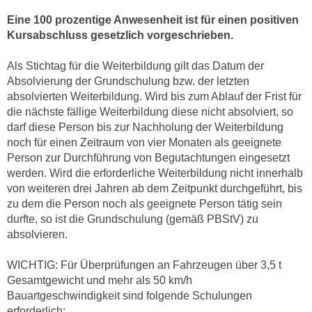
h
e
Eine 100 prozentige Anwesenheit ist für einen positiven
u
r
Kursabschluss gesetzlich vorgeschrieben.
t
e
z
n
Als Stichtag für die Weiterbildung gilt das Datum der
a
“
Absolvierung der Grundschulung bzw. der letzten
b
k
absolvierten Weiterbildung. Wird bis zum Ablauf der Frist für
k
l
die nächste fällige Weiterbildung diese nicht absolviert, so
o
darf diese Person bis zur Nachholung der Weiterbildung
i
m
noch für einen Zeitraum von vier Monaten als geeignete
c
m
Person zur Durchführung von Begutachtungen eingesetzt
k
e
werden. Wird die erforderliche Weiterbildung nicht innerhalb
e
von weiteren drei Jahren ab dem Zeitpunkt durchgeführt, bis
n
n
zu dem die Person noch als geeignete Person tätig sein
z
,
durfte, so ist die Grundschulung (gemäß PBStV) zu
w
v
absolvieren.
i
e
s
r
WICHTIG: Für Überprüfungen an Fahrzeugen über 3,5 t
c
w
Gesamtgewicht und mehr als 50 km/h
h
e
Bauartgeschwindigkeit sind folgende Schulungen
e
erforderlich:
n