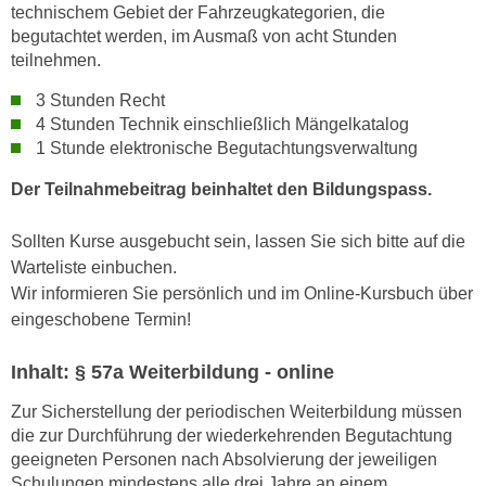
technischem Gebiet der Fahrzeugkategorien, die
n
e
begutachtet werden, im Ausmaß von acht Stunden
,
l
teilnehmen.
g
e
e
3 Stunden Recht
v
l
4 Stunden Technik einschließlich Mängelkatalog
a
a
1 Stunde elektronische Begutachtungsverwaltung
n
n
t
Der Teilnahmebeitrag beinhaltet den Bildungspass.
g
e
e
I
Sollten Kurse ausgebucht sein, lassen Sie sich bitte auf die
n
n
Warteliste einbuchen.
I
h
Wir informieren Sie persönlich und im Online-Kursbuch über
h
a
eingeschobene Termin!
r
l
e
t
Inhalt: § 57a Weiterbildung - online
d
e
u
Zur Sicherstellung der periodischen Weiterbildung müssen
a
r
die zur Durchführung der wiederkehrenden Begutachtung
n
c
geeigneten Personen nach Absolvierung der jeweiligen
z
Schulungen mindestens alle drei Jahre an einem
h