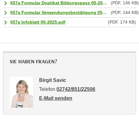
e
§57a Formular Duplikat Bildungspass 05-2025.pdf
(PDF, 146 KB)
o
r
§57a Formular Verwendungsbestätigung 05-2025.pdf
(PDF, 144 KB)
n
u
d
§57a Infoblatt 05-2025.pdf
(PDF, 174 KB)
n
e
d
r
n
e
ä
a
h
u
SIE HABEN FRAGEN?
e
c
r
h
e
Birgit Savic
d
I
i
Telefon
02742/851/22506
n
e
E-Mail senden
f
U
an Birgit Savic: mailto:birgit.savic@noe.wif
o
S
r
-
m
a
a
m
t