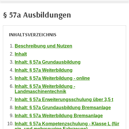
e
e
n
§ 57a Ausbildungen
n
e
o
i
t
n
INHALTSVERZEICHNIS
w
s
e
e
Beschreibung und Nutzen
n
t
Inhalt
d
z
i
Inhalt: § 57a Grundausbildung
e
g
Inhalt: § 57a Weiterbildung
n
s
Inhalt: § 57a Weiterbildung - online
,
i
Inhalt: § 57a Weiterbildung -
w
n
Landmaschinentechnik
e
d
Inhalt: § 57a Erweiterungsschulung über 3,5 t
l
.
Inhalt: § 57a Grundausbildung Bremsanlage
c
W
h
Inhalt: § 57a Weiterbildung Bremsanlage
e
e
Inhalt: § 57a Kompetenzschulung - Klasse L (für
n
s
ein- und mehrspurige Fahrzeuge)