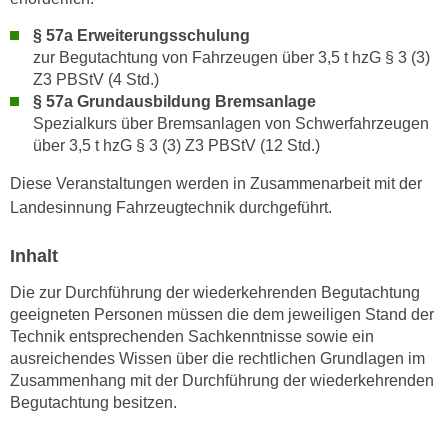
n
d
§ 57a Erweiterungsschulung
E
e
zur Begutachtung von Fahrzeugen über 3,5 t hzG § 3 (3)
U
n
Z3 PBStV (4 Std.)
-
w
§ 57a Grundausbildung Bremsanlage
U
i
Spezialkurs über Bremsanlagen von Schwerfahrzeugen
S
r
über 3,5 t hzG § 3 (3) Z3 PBStV (12 Std.)
A
z
u
Diese Veranstaltungen werden in Zusammenarbeit mit der
i
n
Landesinnung Fahrzeugtechnik durchgeführt.
e
t
l
Inhalt
e
o
r
r
Die zur Durchführung der wiederkehrenden Begutachtung
w
i
geeigneten Personen müssen die dem jeweiligen Stand der
o
e
Technik entsprechenden Sachkenntnisse sowie ein
r
ausreichendes Wissen über die rechtlichen Grundlagen im
n
f
Zusammenhang mit der Durchführung der wiederkehrenden
t
e
Begutachtung besitzen.
i
n
e
h