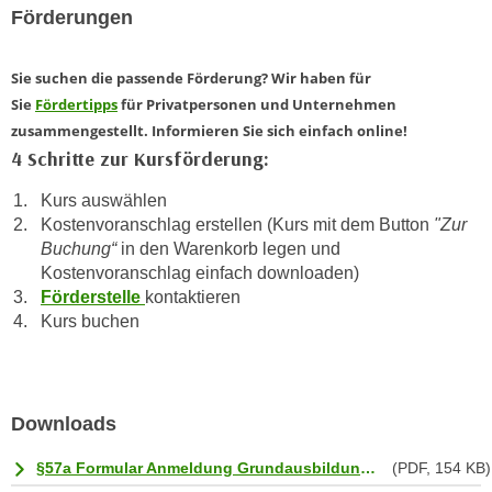
Förderungen
t
A
e
u
g
Sie suchen die passende Förderung? Wir haben für
f
e
Sie
Fördertipps
für Privatpersonen und Unternehmen
l
n
zusammengestellt. Informieren Sie sich einfach online!
i
i
4 Schritte zur Kursförderung:
s
e
t
Kurs auswählen
ß
u
Kostenvoranschlag erstellen (Kurs mit dem Button
"Zur
e
n
Buchung“
in den Warenkorb legen und
n
g
Kostenvoranschlag einfach downloaden)
u
d
Förderstelle
kontaktieren
n
e
Kurs buchen
d
r
i
P
n
a
s
r
Downloads
b
t
e
§57a Formular Anmeldung Grundausbildung 05-2025_.pdf
(PDF, 154 KB)
n
s