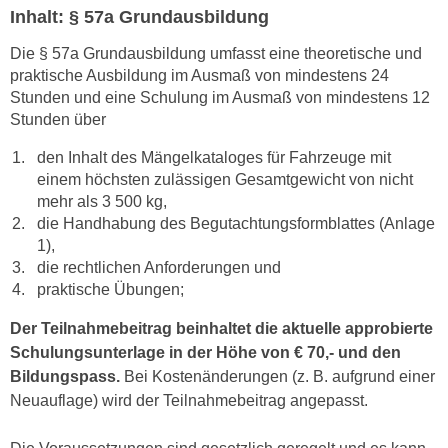
r
Inhalt: § 57a Grundausbildung
a
t
b
Die § 57a Grundausbildung umfasst eine theoretische und
e
e
praktische Ausbildung im Ausmaß von mindestens 24
C
n
Stunden und eine Schulung im Ausmaß von mindestens 12
o
.
Stunden über
o
W
k
den Inhalt des Mängelkataloges für Fahrzeuge mit
e
i
einem höchsten zulässigen Gesamtgewicht von nicht
n
e
mehr als 3 500 kg,
n
s
die Handhabung des Begutachtungsformblattes (Anlage
S
1),
z
i
die rechtlichen Anforderungen und
u
e
praktische Übungen;
A
d
n
Der Teilnahmebeitrag beinhaltet die aktuelle approbierte
e
a
Schulungsunterlage in der Höhe von € 70,- und den
r
l
Bildungspass.
Bei Kostenänderungen (z. B. aufgrund einer
C
y
Neuauflage) wird der Teilnahmebeitrag angepasst.
o
s
o
e