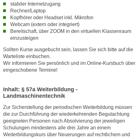
n
stabiler Internetzugang
b
p
Rechner/Laptop
e
e
Kopfhörer oder Headset inkl. Mikrofon
r
Webcam (extern oder integriert)
r
h
Bereitschaft, über ZOOM in den virtuellen Klassenraum
s
i
einzusteigen
o
n
n
a
Sollten Kurse ausgebucht sein, lassen Sie sich bitte auf die
e
Warteliste einbuchen.
u
n
Wir informieren Sie persönlich und im Online-Kursbuch über
s
b
eingeschobene Termine!
e
e
i
z
n
Inhalt: § 57a Weiterbildung -
o
e
Landmaschinentechnik
g
a
e
Zur Sicherstellung der periodischen Weiterbildung müssen
n
n
die zur Durchführung der wiederkehrenden Begutachtung
g
geeigneten Personen nach Absolvierung der jeweiligen
e
e
Schulungen mindestens alle drei Jahre an einem
n
n
Weiterbildungskurs über Neuerungen auf rechtlichem und
D
e