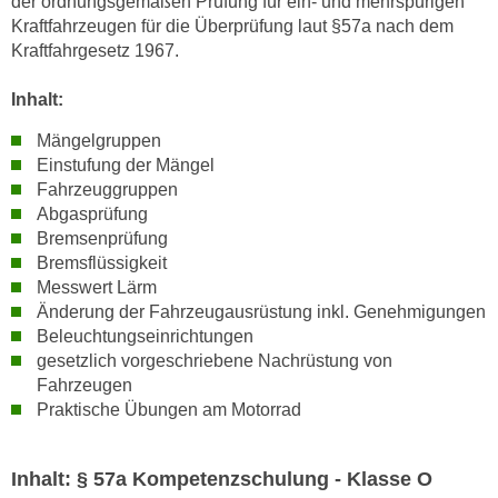
der ordnungsgemäßen Prüfung für ein- und mehrspurigen
r
h
Kraftfahrzeugen für die Überprüfung laut §57a nach dem
u
Kraftfahrgesetz 1967.
t
n
a
g
Inhalt:
n
s
g
Mängelgruppen
z
e
Einstufung der Mängel
w
m
Fahrzeuggruppen
e
e
Abgasprüfung
c
Bremsenprüfung
s
k
Bremsflüssigkeit
s
e
Messwert Lärm
e
g
Änderung der Fahrzeugausrüstung inkl. Genehmigungen
n
e
Beleuchtungseinrichtungen
e
s
gesetzlich vorgeschriebene Nachrüstung von
n
e
Fahrzeugen
S
t
Praktische Übungen am Motorrad
c
z
h
t
Inhalt: § 57a Kompetenzschulung - Klasse O
u
.