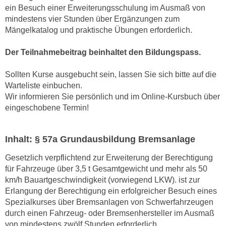
u
ein Besuch einer Erweiterungsschulung im Ausmaß von
e
b
mindestens vier Stunden über Ergänzungen zum
n
i
Mängelkatalog und praktische Übungen erforderlich.
i
e
n
t
Der Teilnahmebeitrag beinhaltet den Bildungspass.
d
e
e
Sollten Kurse ausgebucht sein, lassen Sie sich bitte auf die
n
n
Warteliste einbuchen.
,
U
Wir informieren Sie persönlich und im Online-Kursbuch über
w
eingeschobene Termin!
S
e
A
r
,
d
Inhalt: § 57a Grundausbildung Bremsanlage
b
e
e
Gesetzlich verpflichtend zur Erweiterung der Berechtigung
n
für Fahrzeuge über 3,5 t Gesamtgewicht und mehr als 50
i
w
km/h Bauartgeschwindigkeit (vorwiegend LKW). ist zur
w
e
Erlangung der Berechtigung ein erfolgreicher Besuch eines
e
i
Spezialkurses über Bremsanlagen von Schwerfahrzeugen
l
t
durch einen Fahrzeug- oder Bremsenhersteller im Ausmaß
c
e
von mindestens zwölf Stunden erforderlich.