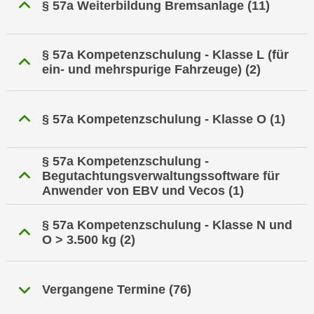
§ 57a Weiterbildung Bremsanlage
(11)
i
e
k
F
a
u
§ 57a Kompetenzschulung - Klasse L (für
n
n
ein- und mehrspurige Fahrzeuge)
(2)
i
k
s
t
c
i
§ 57a Kompetenzschulung - Klasse O
(1)
h
o
e
n
n
§ 57a Kompetenzschulung -
d
U
Begutachtungsverwaltungssoftware für
e
Anwender von EBV und Vecos
(1)
n
r
t
W
e
§ 57a Kompetenzschulung - Klasse N und
e
O > 3.500 kg
(2)
r
b
n
s
e
e
Vergangene Termine
(76)
h
i
m
t