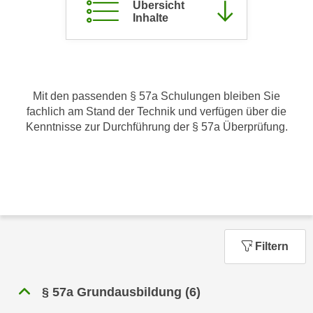
Übersicht
c
i
Inhalte
h
m
t
m
e
u
n
n
S
Mit den passenden § 57a Schulungen bleiben Sie
g
i
fachlich am Stand der Technik und verfügen über die
v
Kenntnisse zur Durchführung der § 57a Überprüfung.
e
e
,
r
d
w
a
e
s
n
s
d
w
e
i
Filtern
n
r
w
a
i
§ 57a Grundausbildung
(6)
u
r
c