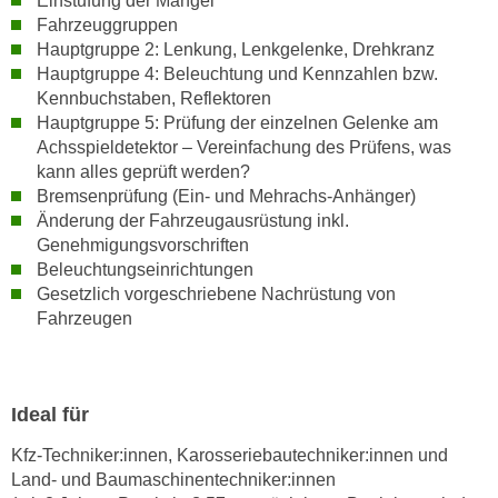
Einstufung der Mängel
e
Fahrzeuggruppen
t
r
Hauptgruppe 2: Lenkung, Lenkgelenke, Drehkranz
e
p
Hauptgruppe 4: Beleuchtung und Kennzahlen bzw.
,
e
Kennbuchstaben, Reflektoren
b
r
Hauptgruppe 5: Prüfung der einzelnen Gelenke am
i
s
Achsspieldetektor – Vereinfachung des Prüfens, was
s
o
kann alles geprüft werden?
k
n
Bremsenprüfung (Ein- und Mehrachs-Anhänger)
e
Änderung der Fahrzeugausrüstung inkl.
e
i
Genehmigungsvorschriften
n
n
Beleuchtungseinrichtungen
b
e
Gesetzlich vorgeschriebene Nachrüstung von
e
Fahrzeugen
d
z
a
o
t
g
e
e
Ideal für
n
n
s
Kfz-Techniker:innen, Karosseriebautechniker:innen und
e
c
Land- und Baumaschinentechniker:innen
t