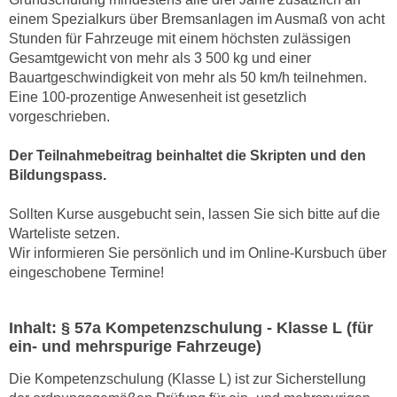
e
einem Spezialkurs über Bremsanlagen im Ausmaß von acht
n
m
Stunden für Fahrzeuge mit einem höchsten zulässigen
g
E
Gesamtgewicht von mehr als 3 500 kg und einer
z
U
Bauartgeschwindigkeit von mehr als 50 km/h teilnehmen.
w
Eine 100-prozentige Anwesenheit ist gesetzlich
-
e
vorgeschrieben.
D
c
a
k
Der Teilnahmebeitrag beinhaltet die Skripten und den
t
e
Bildungspass.
e
u
n
n
Sollten Kurse ausgebucht sein, lassen Sie sich bitte auf die
s
d
Warteliste setzen.
c
Wir informieren Sie persönlich und im Online-Kursbuch über
O
h
eingeschobene Termine!
p
u
t
t
i
Inhalt: § 57a Kompetenzschulung - Klasse L (für
z
m
ein- und mehrspurige Fahrzeuge)
r
i
e
Die Kompetenzschulung (Klasse L) ist zur Sicherstellung
e
c