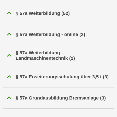
n
h
u
C
§ 57a Weiterbildung
(52)
r
o
C
o
o
k
o
§ 57a Weiterbildung - online
(2)
i
k
e
i
s
e
§ 57a Weiterbildung -
v
Landmaschinentechnik
(2)
s
o
,
n
d
U
§ 57a Erweiterungsschulung über 3,5 t
(3)
i
S
e
-
f
a
ü
§ 57a Grundausbildung Bremsanlage
(3)
m
r
e
d
r
i