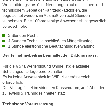
u
Weiterbildungskurs über Neuerungen auf rechtlichem und
d
z
technischem Gebiet der Fahrzeugkategorien, die
i
e
begutachtet werden, im Ausmaß von acht Stunden
e
i
teilnehmen. Eine 100-prozentige Anwesenheit ist gesetzlich
C
g
vorgeschrieben.
o
e
o
3 Stunden Recht
n
4 Stunden Technik einschließlich Mängelkatalog
k
.
1 Stunde elektronische Begutachtungsverwaltung
i
U
e
m
Der Teilnahmebeitrag beinhaltet den Bildungspass.
s
I
e
Für die § 57a Weiterbildung Online ist die aktuelle
h
r
Schulungsunterlage bereitzuhalten.
n
h
Es ist keine Anwesenheit im WIFI Niederösterreich
e
o
erforderlich.
n
Der Vortrag findet im virtuellen Klassenraum, an 2 Abenden
b
d
zu jeweils 5 Trainingseinheiten statt.
e
a
n
r
Technische Voraussetzung:
e
ü