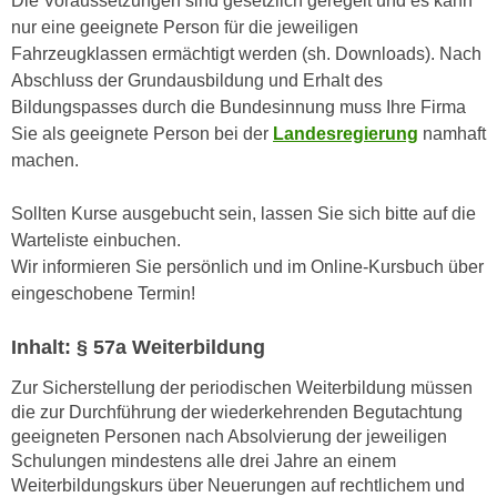
Die Voraussetzungen sind gesetzlich geregelt und es kann
k
z
nur eine geeignete Person für die jeweiligen
i
w
Fahrzeugklassen ermächtigt werden (sh. Downloads). Nach
e
e
Abschluss der Grundausbildung und Erhalt des
-
c
Bildungspasses durch die Bundesinnung muss Ihre Firma
S
k
Sie als geeignete Person bei der
Landesregierung
namhaft
e
e
machen.
t
n
z
u
Sollten Kurse ausgebucht sein, lassen Sie sich bitte auf die
u
n
Warteliste einbuchen.
n
d
Wir informieren Sie persönlich und im Online-Kursbuch über
g
u
eingeschobene Termin!
z
m
u
f
Inhalt: § 57a Weiterbildung
s
ü
t
Zur Sicherstellung der periodischen Weiterbildung müssen
r
i
die zur Durchführung der wiederkehrenden Begutachtung
S
m
geeigneten Personen nach Absolvierung der jeweiligen
i
m
Schulungen mindestens alle drei Jahre an einem
e
Weiterbildungskurs über Neuerungen auf rechtlichem und
e
r