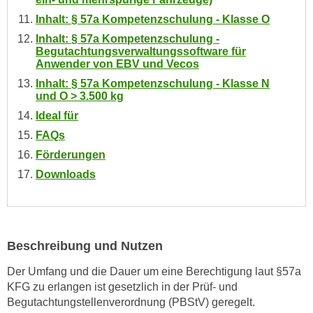
n
i
Inhalt: § 57a Kompetenzschulung - Klasse O
S
c
i
Inhalt: § 57a Kompetenzschulung -
h
Begutachtungsverwaltungssoftware für
e
Anwender von EBV und Vecos
n
a
i
Inhalt: § 57a Kompetenzschulung - Klasse N
u
und O > 3.500 kg
c
f
Ideal für
h
„
t
FAQs
A
d
Förderungen
l
e
l
Downloads
m
e
D
a
a
k
t
z
Beschreibung und Nutzen
e
e
n
Der Umfang und die Dauer um eine Berechtigung laut §57a
p
s
KFG zu erlangen ist gesetzlich in der Prüf- und
t
c
Begutachtungstellenverordnung (PBStV) geregelt.
i