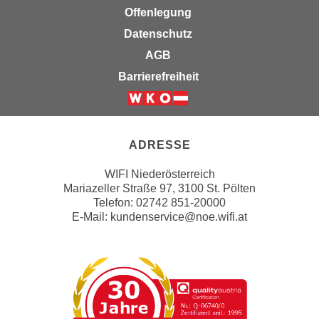
g
Offenlegung
n
Z
d
Datenschutz
u
e
AGB
g
n
Barrierefreiheit
a
S
n
i
Weiter zur Website der Wirts
g
e
z
i
ADRESSE
u
n
d
u
WIFI Niederösterreich
i
n
Mariazeller Straße 97, 3100 St. Pölten
e
Telefon: 02742 851-20000
s
s
E-Mail:
kundenservice@noe.wifi.at
e
e
r
n
e
D
r
a
D
t
a
e