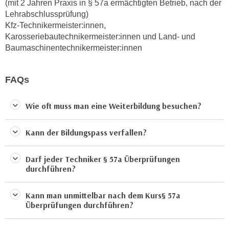
(mit 2 Jahren Praxis in § 57a ermächtigten Betrieb, nach der
h
e
Lehrabschlussprüfung)
u
c
Kfz-Technikermeister:innen,
t
h
Karosseriebautechnikermeister:innen und Land- und
z
n
Baumaschinentechnikermeister:innen
r
i
e
s
c
FAQs
c
h
h
t
Wie oft muss man eine Weiterbildung besuchen?
e
l
D
i
a
Kann der Bildungspass verfallen?
c
t
h
e
Darf jeder Techniker § 57a Überprüfungen
e
n
durchführen?
n
.
R
E
Kann man unmittelbar nach dem Kurs§ 57a
e
i
Überprüfungen durchführen?
c
n
h
e