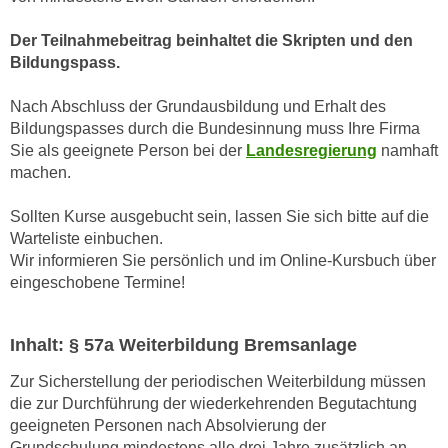
h
r
e
e
Der Teilnahmebeitrag beinhaltet die Skripten und den
n
Bildungspass.
C
I
o
h
Nach Abschluss der Grundausbildung und Erhalt des
o
r
Bildungspasses durch die Bundesinnung muss Ihre Firma
k
Sie als geeignete Person bei der
Landesregierung
namhaft
e
i
machen.
D
e
a
s
Sollten Kurse ausgebucht sein, lassen Sie sich bitte auf die
t
f
Warteliste einbuchen.
e
ü
Wir informieren Sie persönlich und im Online-Kursbuch über
n
r
eingeschobene Termine!
k
M
e
a
i
Inhalt: § 57a Weiterbildung Bremsanlage
r
n
k
Zur Sicherstellung der periodischen Weiterbildung müssen
e
e
die zur Durchführung der wiederkehrenden Begutachtung
m
t
geeigneten Personen nach Absolvierung der
d
i
Grundschulung mindestens alle drei Jahre zusätzlich an