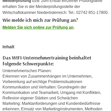
Meisterprüfung
bzw. zum Entfall einzelner Prüfungsteile
h
e
erhalten Sie in der Meisterprüfungsstelle der
u
r
Wirtschaftskammer Niederösterreich: Tel.: 02742 851-17800.
t
e
Wie melde ich mich zur Prüfung an?
z
n
a
Melden Sie sich online zur Prüfung an
.
“
b
k
k
l
o
i
Inhalt
m
c
m
Das WIFI-Unternehmertraining beinhaltet
k
e
folgende Schwerpunkte:
e
n
n
Unternehmerisches Planen:
z
,
Erkennen von Zusammenhängen im Unternehmen,
w
v
Vorbereitung auf wichtige Problemsituationen
i
e
Kommunikation und Verhalten: Grundregeln der
s
Kommunikation und Teamarbeit, Umgang mit Konflikten,
r
c
Reflexion eigener Stärken und Schwächen
w
h
Marketing: Marktanforderungen und Kundenbedürfnisse
e
e
erkennen, Einsatz von Marketinginstrumenten, Methoden
n