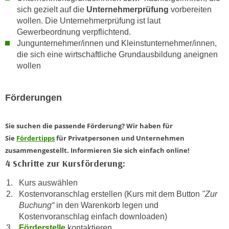
u
sich gezielt auf die
Unternehmerprüfung
vorbereiten
e
b
wollen. Die Unternehmerprüfung ist laut
n
i
Gewerbeordnung verpflichtend.
i
e
Jungunternehmer/innen und Kleinstunternehmer/innen,
n
t
die sich eine wirtschaftliche Grundausbildung aneignen
d
e
wollen
e
n
n
,
Förderungen
U
w
S
e
A
Sie suchen die passende Förderung? Wir haben für
r
,
Sie
Fördertipps
für Privatpersonen und Unternehmen
d
b
zusammengestellt. Informieren Sie sich einfach online!
e
e
4 Schritte zur Kursförderung:
n
i
w
Kurs auswählen
w
e
Kostenvoranschlag erstellen (Kurs mit dem Button
"Zur
e
i
Buchung“
in den Warenkorb legen und
l
t
Kostenvoranschlag einfach downloaden)
c
e
Förderstelle
kontaktieren