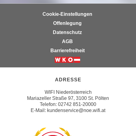
r
h
u
Cookie-Einstellungen
t
n
a
Offenlegung
g
n
s
Datenschutz
g
z
AGB
e
w
Barrierefreiheit
m
e
e
c
s
Weiter zur Website der Wirts
k
s
e
ADRESSE
e
g
n
e
WIFI Niederösterreich
e
s
Mariazeller Straße 97, 3100 St. Pölten
n
e
Telefon: 02742 851-20000
S
E-Mail:
kundenservice@noe.wifi.at
t
c
z
h
t
u
.