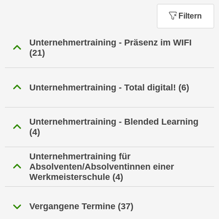
n
h
u
Filtern
C
r
o
C
Unternehmertraining - Präsenz im WIFI
o
o
(21)
k
o
i
k
e
i
Unternehmertraining - Total digital!
(6)
s
e
v
s
o
,
Unternehmertraining - Blended Learning
n
(4)
d
U
i
S
Unternehmertraining für
e
-
Absolventen/Absolventinnen einer
f
a
Werkmeisterschule
(4)
ü
m
r
e
d
Vergangene Termine
(37)
r
i