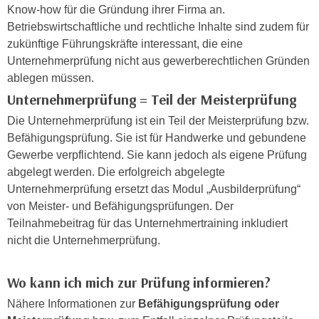
n
Know-how für die Gründung ihrer Firma an.
i
S
Betriebswirtschaftliche und rechtliche Inhalte sind zudem für
c
i
zukünftige Führungskräfte interessant, die eine
h
e
Unternehmerprüfung nicht aus gewerberechtlichen Gründen
n
a
ablegen müssen.
i
u
Unternehmerprüfung = Teil der Meisterprüfung
c
f
h
Die Unternehmerprüfung ist ein Teil der Meisterprüfung bzw.
„
t
Befähigungsprüfung. Sie ist für Handwerke und gebundene
A
d
Gewerbe verpflichtend. Sie kann jedoch als eigene Prüfung
l
e
abgelegt werden. Die erfolgreich abgelegte
l
m
Unternehmerprüfung ersetzt das Modul „Ausbilderprüfung“
e
D
von Meister- und Befähigungsprüfungen. Der
a
a
Teilnahmebeitrag für das Unternehmertraining inkludiert
k
t
nicht die Unternehmerprüfung.
z
e
e
n
p
Wo kann ich mich zur Prüfung informieren?
s
t
Nähere Informationen zur
Befähigungsprüfung oder
c
i