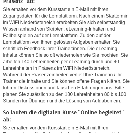
Präsenz" ab:
k
z
i
Sie erhalten vor dem Kursstart ein E-Mail mit Ihren
w
Zugangsdaten für die Lernplattform. Nach einem Starttermin
e
e
im WIFI Niederösterreich erarbeiten Sie sich selbstständig
-
c
Wissen anhand von Skripten, eLearning-Inhalten und
S
k
Fallbeispielen auf der Lernplattform. Zu den auf der
e
e
Lernplattform von Ihnen gelösten Aufgaben erhalten Sie
t
n
schriftlich Feedback Ihrer Trainer:innen. Die eLearning-
z
u
Inhalte können Sie so oft wiederholen wie Sie möchten. Sie
u
n
arbeiten 140 Lehreinheiten per eLearning durch und 40
n
Lehreinheiten in Präsenz im WIFI Niederösterreich.
d
g
Während der Präsenzeinheiten vertieft Ihre Trainerin / Ihr
u
z
Trainer die Inhalte und Sie können offene Fragen klären, Sie
m
u
führen Diskussionen und tauschen Erfahrungen aus. Bitte
f
planen Sie zusätzlich zu den 180 Lehreinheiten 80 bis 100
s
ü
Stunden für Übungen und die Lösung von Aufgaben ein.
t
r
i
So laufen die digitalen Kurse "Online begleitet"
S
m
ab:
i
m
e
Sie erhalten vor dem Kursstart ein E-Mail mit Ihren
e
r