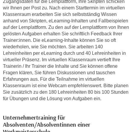
Zugangsdaten für die Lernplattform, Ihre Skripten schicken
n
e
wir Ihnen per Post zu. Nach einem Starttermin im virtuellen
,
l
Klassenraum erarbeiten Sie sich selbstständig Wissen
g
anhand von Skripten, eLearning-Inhalten und Fallbeispielen
e
e
auf der Lernplattform. Zu den auf der Lernplattform von Ihnen
v
l
gelösten Aufgaben erhalten Sie schriftlich Feedback Ihrer
a
a
Trainer:innen. Die eLearning-Inhalte können Sie so oft
n
wiederholen, wie Sie möchten. Sie arbeiten 140
n
t
Lehreinheiten per eLearning durch und 40 Lehreinheiten in
g
e
virtueller Präsenz. Im virtuellen Klassenraum vertieft Ihre
e
I
Trainerin / Ihr Trainer die Inhalte und Sie können offene
n
n
Fragen klären, Sie führen Diskussionen und tauschen
I
h
Erfahrungen aus. Für die Teilnahme im virtuellen
h
a
Klassenraum ist eine Webcam empfehlenswert. Bitte planen
r
l
Sie zusätzlich zu den 180 Lehreinheiten 80 bis 100 Stunden
e
für Übungen und die Lösung von Aufgaben ein.
t
d
e
u
a
Unternehmertraining für
r
n
Absolventen/Absolventinnen einer
c
z
Werkmeisterschule
h