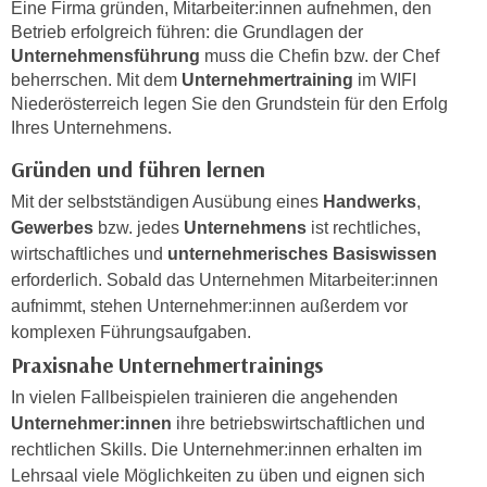
Eine Firma gründen, Mitarbeiter:innen aufnehmen, den
e
e
Betrieb erfolgreich führen: die Grundlagen der
n
n
Unternehmensführung
muss die Chefin bzw. der Chef
e
o
beherrschen. Mit dem
Unternehmertraining
im WIFI
i
t
Niederösterreich legen Sie den Grundstein für den Erfolg
n
Ihres Unternehmens.
w
s
e
Gründen und führen lernen
e
n
t
Mit der selbstständigen Ausübung eines
Handwerks
,
d
z
Gewerbes
bzw. jedes
Unternehmens
ist rechtliches,
i
e
wirtschaftliches und
unternehmerisches Basiswissen
g
n
erforderlich. Sobald das Unternehmen Mitarbeiter:innen
s
,
aufnimmt, stehen Unternehmer:innen außerdem vor
i
w
komplexen Führungsaufgaben.
n
e
Praxisnahe Unternehmertrainings
d
l
.
In vielen Fallbeispielen trainieren die angehenden
c
W
Unternehmer:innen
ihre betriebswirtschaftlichen und
h
e
rechtlichen Skills. Die Unternehmer:innen erhalten im
e
n
Lehrsaal viele Möglichkeiten zu üben und eignen sich
s