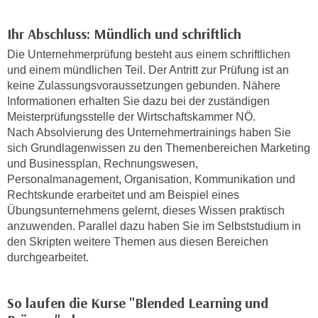
r
a
t
Ihr Abschluss: Mündlich und schriftlich
b
e
e
Die Unternehmerprüfung besteht aus einem schriftlichen
C
n
und einem mündlichen Teil. Der Antritt zur Prüfung ist an
o
.
keine Zulassungsvoraussetzungen gebunden. Nähere
o
Informationen erhalten Sie dazu bei der zuständigen
W
k
Meisterprüfungsstelle der Wirtschaftskammer NÖ.
e
i
Nach Absolvierung des Unternehmertrainings haben Sie
n
e
sich Grundlagenwissen zu den Themenbereichen Marketing
n
s
und Businessplan, Rechnungswesen,
S
z
Personalmanagement, Organisation, Kommunikation und
i
u
Rechtskunde erarbeitet und am Beispiel eines
e
A
Übungsunternehmens gelernt, dieses Wissen praktisch
d
anzuwenden. Parallel dazu haben Sie im Selbststudium in
n
e
den Skripten weitere Themen aus diesen Bereichen
a
r
durchgearbeitet.
l
C
y
o
s
So laufen die Kurse "Blended Learning und
o
e