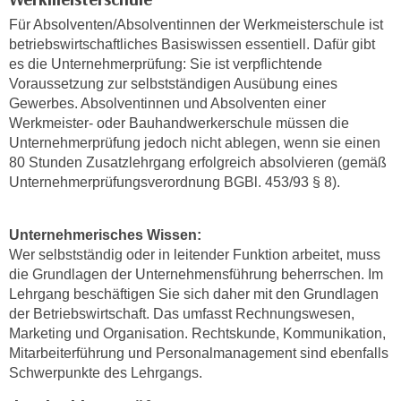
u
d
Für Absolventen/Absolventinnen der Werkmeisterschule ist
z
i
betriebswirtschaftliches Basiswissen essentiell. Dafür gibt
e
e
es die Unternehmerprüfung: Sie ist verpflichtende
i
Voraussetzung zur selbstständigen Ausübung eines
C
g
Gewerbes. Absolventinnen und Absolventen einer
o
e
Werkmeister- oder Bauhandwerkerschule müssen die
o
n
Unternehmerprüfung jedoch nicht ablegen, wenn sie einen
k
.
80 Stunden Zusatzlehrgang erfolgreich absolvieren (gemäß
i
U
Unternehmerprüfungsverordnung BGBl. 453/93 § 8).
e
m
s
I
Unternehmerisches Wissen:
e
h
Wer selbstständig oder in leitender Funktion arbeitet, muss
r
n
die Grundlagen der Unternehmensführung beherrschen. Im
h
e
Lehrgang beschäftigen Sie sich daher mit den Grundlagen
o
n
der Betriebswirtschaft. Das umfasst Rechnungswesen,
b
d
Marketing und Organisation. Rechtskunde, Kommunikation,
e
a
Mitarbeiterführung und Personalmanagement sind ebenfalls
n
r
Schwerpunkte des Lehrgangs.
e
ü