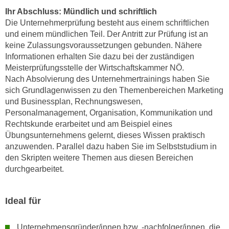
a
Ihr Abschluss: Mündlich und schriftlich
h
t
Die Unternehmerprüfung besteht aus einem schriftlichen
m
e
und einem mündlichen Teil. Der Antritt zur Prüfung ist an
e
n
keine Zulassungsvoraussetzungen gebunden. Nähere
O
Informationen erhalten Sie dazu bei der zuständigen
a
n
Meisterprüfungsstelle der Wirtschaftskammer NÖ.
u
l
Nach Absolvierung des Unternehmertrainings haben Sie
c
i
sich Grundlagenwissen zu den Themenbereichen Marketing
h
n
und Businessplan, Rechnungswesen,
a
e
Personalmanagement, Organisation, Kommunikation und
n
-
Rechtskunde erarbeitet und am Beispiel eines
U
J
Übungsunternehmens gelernt, dieses Wissen praktisch
n
anzuwenden. Parallel dazu haben Sie im Selbststudium in
o
t
den Skripten weitere Themen aus diesen Bereichen
u
e
durchgearbeitet.
r
r
n
n
e
Ideal für
e
y
h
z
Unternehmensgründer/innen bzw. -nachfolger/innen, die
m