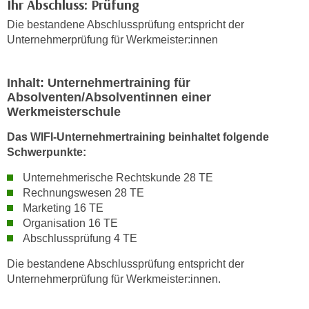
Ihr Abschluss: Prüfung
n
b
p
Die bestandene Abschlussprüfung entspricht der
e
e
Unternehmerprüfung für Werkmeister:innen
r
r
h
s
i
Inhalt: Unternehmertraining für
o
n
Absolventen/Absolventinnen einer
n
a
Werkmeisterschule
e
u
Das WIFI-Unternehmertraining beinhaltet folgende
n
s
Schwerpunkte:
b
e
e
i
Unternehmerische Rechtskunde 28 TE
z
n
Rechnungswesen 28 TE
o
Marketing 16 TE
e
g
Organisation 16 TE
a
e
Abschlussprüfung 4 TE
n
n
g
Die bestandene Abschlussprüfung entspricht der
e
e
Unternehmerprüfung für Werkmeister:innen.
n
n
D
e