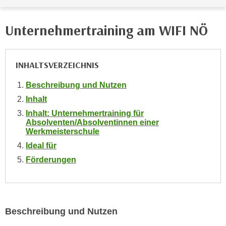
i
e
k
F
Unternehmertraining am WIFI NÖ
a
u
n
n
i
k
INHALTSVERZEICHNIS
s
t
c
i
Beschreibung und Nutzen
h
o
Inhalt
e
n
n
Inhalt: Unternehmertraining für
d
Absolventen/Absolventinnen einer
U
e
Werkmeisterschule
n
r
Ideal für
t
W
Förderungen
e
e
r
b
n
s
e
e
h
Beschreibung und Nutzen
i
m
t