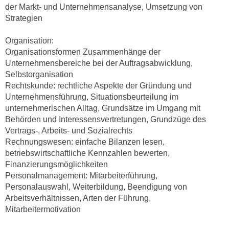
der Markt- und Unternehmensanalyse, Umsetzung von
n
d
Strategien
E
e
U
n
Organisation:
-
w
Organisationsformen Zusammenhänge der
U
i
Unternehmensbereiche bei der Auftragsabwicklung,
S
r
Selbstorganisation
A
z
Rechtskunde: rechtliche Aspekte der Gründung und
u
Unternehmensführung, Situationsbeurteilung im
i
n
unternehmerischen Alltag, Grundsätze im Umgang mit
e
t
Behörden und Interessensvertretungen, Grundzüge des
l
e
Vertrags-, Arbeits- und Sozialrechts
o
Rechnungswesen: einfache Bilanzen lesen,
r
r
betriebswirtschaftliche Kennzahlen bewerten,
w
i
Finanzierungsmöglichkeiten
o
e
Personalmanagement: Mitarbeiterführung,
r
n
Personalauswahl, Weiterbildung, Beendigung von
f
t
Arbeitsverhältnissen, Arten der Führung,
e
i
Mitarbeitermotivation
n
e
h