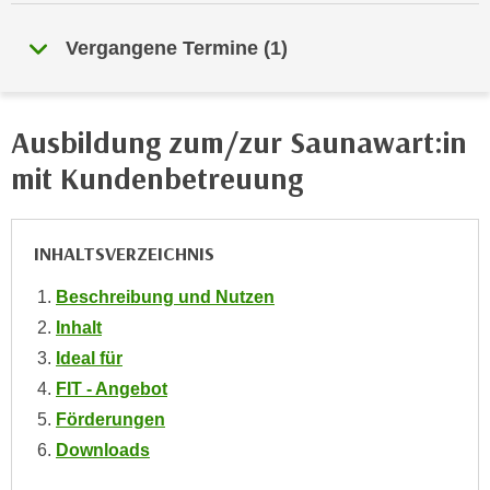
e
e
n
Vergangene Termine
(
1
)
n
e
o
i
t
n
w
Ausbildung zum/zur Saunawart:in
s
e
mit Kundenbetreuung
e
n
t
d
z
i
INHALTSVERZEICHNIS
e
g
n
s
Beschreibung und Nutzen
,
i
Inhalt
w
n
e
Ideal für
d
l
FIT - Angebot
.
c
W
Förderungen
h
e
Downloads
e
n
s