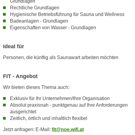
Grundlagen
h
e
Rechtliche Grundlagen
u
r
Hygienische Betriebsführung für Sauna und Wellness
t
e
Badeanlagen - Grundlagen
z
n
Eigenschaften von Wasser - Grundlagen
a
“
b
k
k
Ideal für
l
o
i
Personen, die künftig als Saunawart arbeiten möchten
m
c
m
k
e
FIT - Angebot
e
n
n
Wir bieten dieses Thema auch:
z
,
w
Exklusiv für Ihr Unternehmen/Ihre Organisation
v
i
Absolut praxisnah - punktgenau auf Ihre Anforderungen
e
s
ausgerichtet
r
c
Zeitlich, örtlich und inhaltlich flexibel
w
h
e
Jetzt anfragen: E-Mail:
fit@noe.wifi.at
e
n