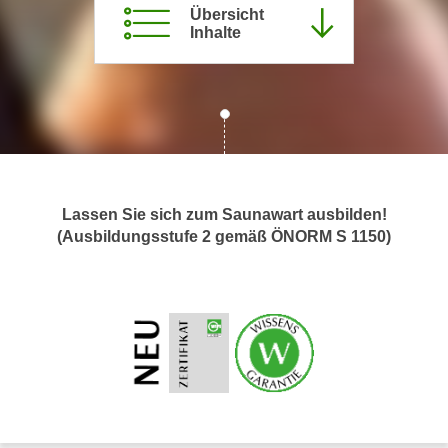
Übersicht
c
i
Inhalte
h
m
t
m
e
u
n
n
S
g
i
v
e
e
,
Lassen Sie sich zum Saunawart ausbilden!
r
d
(Ausbildungsstufe 2 gemäß ÖNORM S 1150)
w
a
e
s
n
s
d
w
e
i
n
r
w
a
i
u
r
c