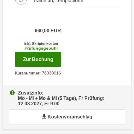
Trainer:in, Lernplattform
i
e
k
F
a
u
n
n
660,00
EUR
i
k
s
t
inkl. Skriptenkosten
c
i
Prüfungsgebühr
h
o
für Termin: 22.02.2027 - 03.03.202
Zur Buchung
e
n
n
d
Kursnummer: 78030016
U
e
n
r
t
W
Zusatzinfo:
e
e
Mo - Mi + Mo & Mi (5 Tage), Fr Prüfung:
r
12.03.2027, Fr 9.00
b
n
s
Kostenvoranschlag
e
e
h
i
m
t