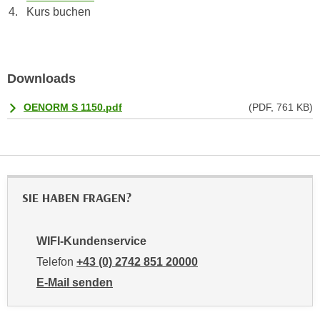
r
Kurs buchen
a
t
b
e
e
C
n
o
Downloads
.
o
W
OENORM S 1150.pdf
(PDF, 761 KB)
k
e
i
n
e
n
s
S
z
i
u
SIE HABEN FRAGEN?
e
A
d
n
e
WIFI-Kundenservice
a
r
Telefon
+43 (0) 2742 851 20000
l
C
y
E-Mail senden
o
s
an WIFI-Kundenservice: mailto:kundenservice@noe.w
o
e