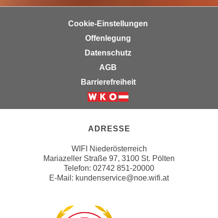
n
e
,
l
Cookie-Einstellungen
g
e
Offenlegung
e
v
Datenschutz
l
a
a
AGB
n
n
t
Barrierefreiheit
g
e
e
I
Weiter zur Website der Wirts
n
n
I
h
ADRESSE
h
a
r
WIFI Niederösterreich
l
Mariazeller Straße 97, 3100 St. Pölten
e
t
Telefon: 02742 851-20000
d
e
E-Mail:
kundenservice@noe.wifi.at
u
a
r
n
c
z
h