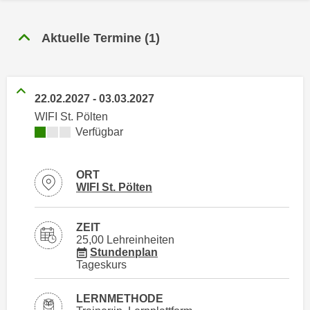
n
h
u
C
Aktuelle Termine
(
1
)
r
o
C
o
o
k
o
22.02.2027
-
03.03.2027
i
k
e
WIFI St. Pölten
i
Kursverfügbarkeit:
Verfügbar
s
e
v
s
o
,
ORT
n
Standortinformationen zu
öffnen
WIFI St. Pölten
d
U
i
S
e
ZEIT
-
f
25,00 Lehreinheiten
a
für Veranstaltung 78030016
Stundenplan
ü
Tageskurs
m
r
e
d
r
LERNMETHODE
i