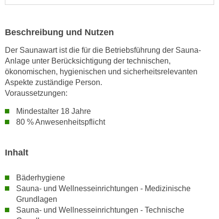
n
i
S
c
i
Beschreibung und Nutzen
h
e
n
Der Saunawart ist die für die Betriebsführung der Sauna-
a
i
Anlage unter Berücksichtigung der technischen,
u
c
ökonomischen, hygienischen und sicherheitsrelevanten
f
h
Aspekte zuständige Person.
„
Voraussetzungen:
t
A
d
l
Mindestalter 18 Jahre
e
l
80 % Anwesenheitspflicht
m
e
D
a
Inhalt
a
k
t
z
e
Bäderhygiene
e
n
Sauna- und Wellnesseinrichtungen - Medizinische
p
s
Grundlagen
t
Sauna- und Wellnesseinrichtungen - Technische
c
i