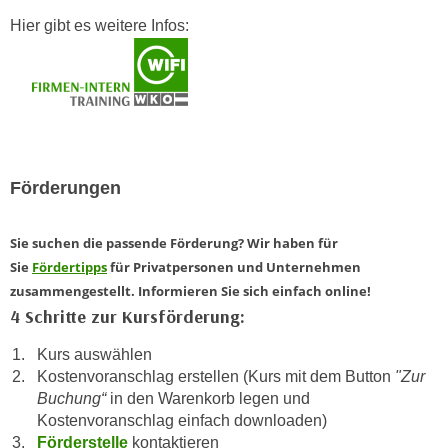
n
d
Hier gibt es weitere Infos:
E
e
U
n
-
w
U
i
S
r
A
z
u
Förderungen
i
n
e
t
l
Sie suchen die passende Förderung? Wir haben für
e
o
Sie
Fördertipps
für Privatpersonen und Unternehmen
r
r
zusammengestellt. Informieren Sie sich einfach online!
w
i
4 Schritte zur Kursförderung:
o
e
r
Kurs auswählen
n
f
Kostenvoranschlag erstellen (Kurs mit dem Button
"Zur
t
Buchung“
in den Warenkorb legen und
e
i
Kostenvoranschlag einfach downloaden)
n
e
Förderstelle
kontaktieren
h