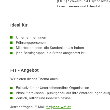
c
(ÖGK) Schwerpunkt Psychosozial
i
Erwachsenen- und Elternbildung
h
e
u
r
t
e
z
Ideal für
n
a
“
b
Unternehmer:innen
k
k
Führungspersonen
l
Mitarbeiter:innen, die Kundenkontakt haben
o
i
jede Berufsgruppe, die Stress ausgesetzt ist
m
c
m
k
e
e
FIT - Angebot
n
n
z
Wir bieten dieses Thema auch:
,
w
v
Exklusiv für Ihr Unternehmen/Ihre Organisation
i
e
Absolut praxisnah - punktgenau auf Ihre Anforderungen ausg
s
r
Zeitlich, örtlich und inhaltlich flexibel
c
w
h
Jetzt anfragen: E-Mail:
fit@noe.wifi.at
e