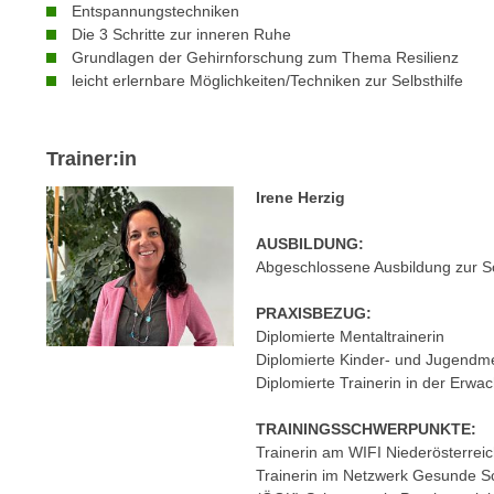
n
Entspannungstechniken
s
n
Die 3 Schritte zur inneren Ruhe
i
S
Grundlagen der Gehirnforschung zum Thema Resilienz
c
leicht erlernbare Möglichkeiten/Techniken zur Selbsthilfe
i
h
e
n
a
i
Trainer:in
u
c
f
Irene Herzig
h
„
t
A
AUSBILDUNG:
d
Abgeschlossene Ausbildung zur So
l
e
l
m
PRAXISBEZUG:
e
Diplomierte Mentaltrainerin
D
a
Diplomierte Kinder- und Jugendme
a
k
Diplomierte Trainerin in der Erw
t
z
e
e
TRAININGSSCHWERPUNKTE:
n
Trainerin am WIFI Niederösterrei
p
s
Trainerin im Netzwerk Gesunde S
t