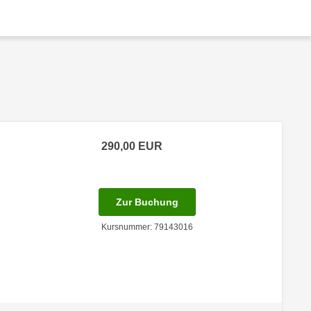
290,00
EUR
für Termin: 24.02.2027 mit
Zur Buchung
Kursnummer: 79143016