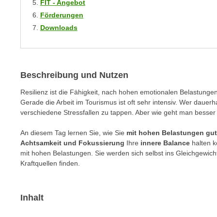
FIT - Angebot
m
t
Förderungen
e
e
Downloads
n
n
e
o
i
t
n
w
Beschreibung und Nutzen
s
e
e
n
Resilienz ist die Fähigkeit, nach hohen emotionalen Belastungen
t
d
Gerade die Arbeit im Tourismus ist oft sehr intensiv. Wer dauerha
z
verschiedene Stressfallen zu tappen. Aber wie geht man besse
i
e
g
An diesem Tag lernen Sie, wie Sie
mit hohen Belastungen gu
n
s
Achtsamkeit und Fokussierung
Ihre
innere Balance
halten k
,
i
mit hohen Belastungen. Sie werden sich selbst ins Gleichgewic
w
n
Kraftquellen finden.
e
d
l
.
c
W
Inhalt
h
e
e