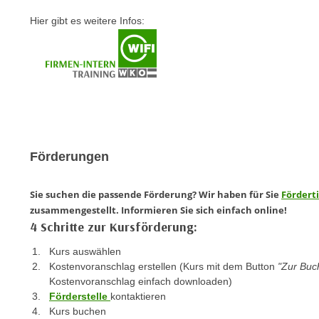
e
n
Hier gibt es weitere Infos:
n
d
E
e
U
n
-
w
U
i
S
r
A
z
u
i
Förderungen
n
e
t
l
Sie suchen die passende Förderung? Wir haben für Sie
Fördert
e
o
zusammengestellt. Informieren Sie sich einfach online!
r
r
4 Schritte zur Kursförderung:
w
i
o
Kurs auswählen
e
r
Kostenvoranschlag erstellen (Kurs mit dem Button
"Zur Bu
n
f
Kostenvoranschlag einfach downloaden)
t
Förderstelle
kontaktieren
e
i
Kurs buchen
n