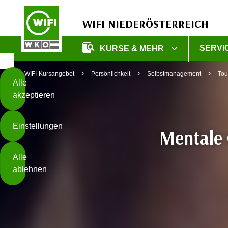
WIFI NIEDERÖSTERREICH
Diese
SERVI
KURSE & MEHR
Seite
Zum Inhalt springen
Zur Fußzeile springen
verwendet
WIFI-Kursangebot
Persönlichkeit
Selbstmanagement
Tou
Cookies
Alle
akzeptieren
O
h
Einstellungen
n
Mentale 
e
B
I
Alle
i
h
ablehnen
t
r
t
e
Weiterlesen
e
Z
b
u
e
s