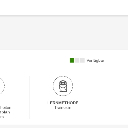
Kursverfügbarkeit:
Verfügbar
LERNMETHODE
nheiten
Trainer:in
für Veranstaltung 79143016
nplan
rs