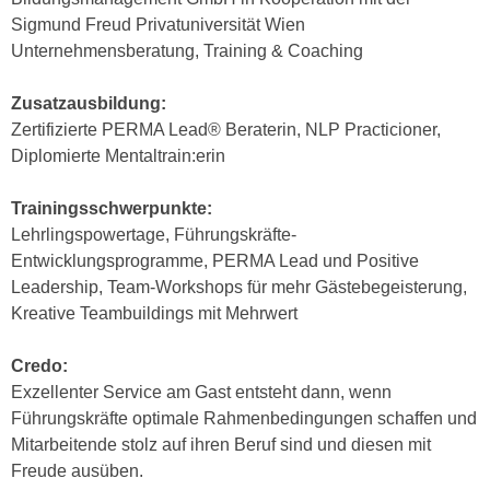
n
Sigmund Freud Privatuniversität Wien
e
,
Unternehmensberatung, Training & Coaching
l
g
e
e
Zusatzausbildung:
v
l
Zertifizierte PERMA Lead® Beraterin, NLP Practicioner,
a
a
Diplomierte Mentaltrain:erin
n
n
t
g
Trainingsschwerpunkte:
e
e
Lehrlingspowertage, Führungskräfte-
I
n
Entwicklungsprogramme, PERMA Lead und Positive
n
I
Leadership, Team-Workshops für mehr Gästebegeisterung,
h
h
Kreative Teambuildings mit Mehrwert
a
r
l
e
Credo:
t
d
Exzellenter Service am Gast entsteht dann, wenn
e
u
Führungskräfte optimale Rahmenbedingungen schaffen und
a
r
Mitarbeitende stolz auf ihren Beruf sind und diesen mit
n
c
Freude ausüben.
z
h