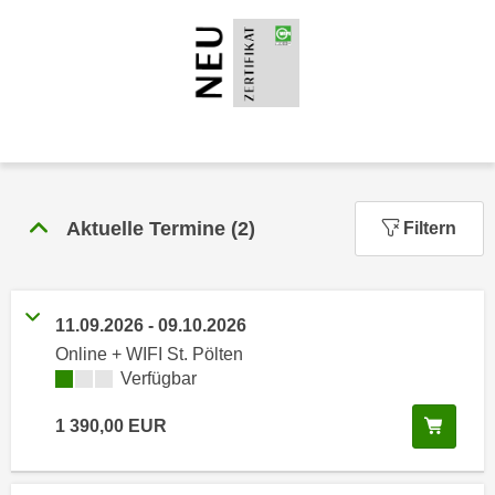
n
h
u
C
r
o
C
o
o
k
o
i
k
e
i
s
e
Aktuelle Termine
(
2
)
Filtern
v
s
o
,
n
d
U
11.09.2026
-
09.10.2026
i
S
e
Online + WIFI St. Pölten
-
Kursverfügbarkeit:
Verfügbar
f
a
ü
m
In de
1 390,00
EUR
r
e
d
r
i