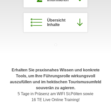
c
i
h
m
t
m
Übersicht
e
u
Inhalte
n
n
S
g
i
v
e
e
,
r
d
w
a
e
s
Erhalten Sie praxisnahes Wissen und konkrete
n
s
Tools, um Ihre Führungsrolle wirkungsvoll
d
w
auszufüllen und im hektischen Tourismusumfeld
e
i
souverän zu agieren.
n
r
5 Tage in Präsenz am WIFI St.Pölten sowie
w
a
16 TE Live Online Training!
i
u
r
c