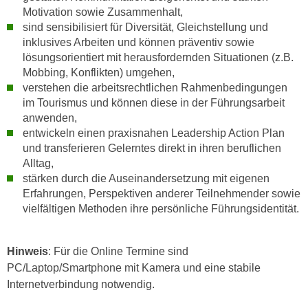
n
Motivation sowie Zusammenhalt,
d
E
sind sensibilisiert für Diversität, Gleichstellung und
e
inklusives Arbeiten und können präventiv sowie
U
n
lösungsorientiert mit herausfordernden Situationen (z.B.
-
w
Mobbing, Konflikten) umgehen,
U
i
verstehen die arbeitsrechtlichen Rahmenbedingungen
S
r
im Tourismus und können diese in der Führungsarbeit
A
z
anwenden,
u
i
entwickeln einen praxisnahen Leadership Action Plan
n
e
und transferieren Gelerntes direkt in ihren beruflichen
t
Alltag,
l
e
stärken durch die Auseinandersetzung mit eigenen
o
r
Erfahrungen, Perspektiven anderer Teilnehmender sowie
r
w
vielfältigen Methoden ihre persönliche Führungsidentität.
i
o
e
r
n
Hinweis
: Für die Online Termine sind
f
t
PC/Laptop/Smartphone mit Kamera und eine stabile
e
i
Internetverbindung notwendig.
n
e
h