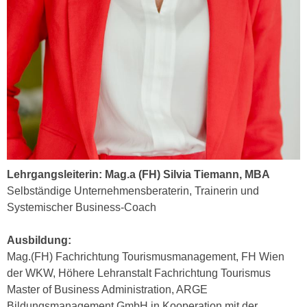
k
z
i
w
e
e
-
c
S
k
e
e
t
n
z
u
u
n
n
d
g
Lehrgangsleiterin: Mag.a (FH) Silvia Tiemann, MBA
u
z
Selbständige Unternehmensberaterin, Trainerin und
m
u
Systemischer Business-Coach
f
s
ü
t
Ausbildung:
r
i
Mag.(FH) Fachrichtung Tourismusmanagement, FH Wien
S
m
der WKW, Höhere Lehranstalt Fachrichtung Tourismus
i
m
Master of Business Administration, ARGE
e
e
Bildungsmanagement GmbH in Kooperation mit der
r