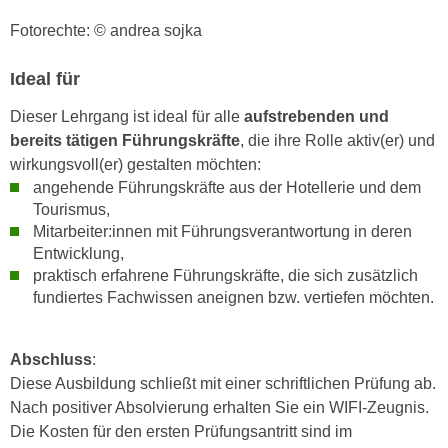
u
d
Fotorechte: © andrea sojka
z
i
e
e
Ideal für
i
C
g
Dieser Lehrgang ist ideal für alle
aufstrebenden und
o
e
bereits tätigen Führungskräfte
, die ihre Rolle aktiv(er) und
o
n
wirkungsvoll(er) gestalten möchten:
k
.
angehende Führungskräfte aus der Hotellerie und dem
i
U
Tourismus,
e
m
Mitarbeiter:innen mit Führungsverantwortung in deren
s
I
Entwicklung,
e
h
praktisch erfahrene Führungskräfte, die sich zusätzlich
r
n
fundiertes Fachwissen aneignen bzw. vertiefen möchten.
h
e
o
n
b
Abschluss
:
d
e
Diese Ausbildung schließt mit einer schriftlichen Prüfung ab.
a
n
Nach positiver Absolvierung erhalten Sie ein WIFI-Zeugnis.
r
e
Die Kosten für den ersten Prüfungsantritt sind im
ü