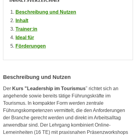
INHALTSVERZEICHNIS
e
e
n
Beschreibung und Nutzen
n
e
Inhalt
o
i
t
Trainer:in
n
w
Ideal für
s
e
Förderungen
e
n
t
d
z
i
e
g
Beschreibung und Nutzen
n
s
,
i
Der
Kurs "Leadership im Tourismus
" richtet sich an
w
n
angehende sowie bereits tätige Führungskräfte im
e
d
Tourismus. In kompakter Form werden zentrale
l
.
Führungskompetenzen vermittelt, die den Anforderungen
c
W
der Branche gerecht werden und direkt im Arbeitsalltag
h
e
anwendbar sind. Der Lehrgang kombiniert Online-
e
n
Lerneinheiten (16 TE) mit praxisnahen Präsenzworkshops
s