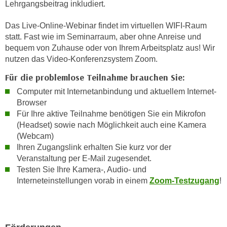
n
Lehrgangsbeitrag inkludiert.
b
p
e
Das Live-Online-Webinar findet im virtuellen WIFI-Raum
e
r
statt. Fast wie im Seminarraum, aber ohne Anreise und
r
h
bequem von Zuhause oder von Ihrem Arbeitsplatz aus! Wir
s
i
nutzen das Video-Konferenzsystem Zoom.
o
n
Für die problemlose Teilnahme brauchen Sie:
n
a
e
Computer mit Internetanbindung und aktuellem Internet-
u
n
Browser
s
b
Für Ihre aktive Teilnahme benötigen Sie ein Mikrofon
e
(Headset) sowie nach Möglichkeit auch eine Kamera
e
i
(Webcam)
z
n
Ihren Zugangslink erhalten Sie kurz vor der
o
e
Veranstaltung per E-Mail
zugesendet.
g
a
Testen Sie Ihre Kamera-, Audio- und
e
n
Interneteinstellungen vorab in einem
Zoom-Testzugang
!
n
g
e
e
n
n
D
e