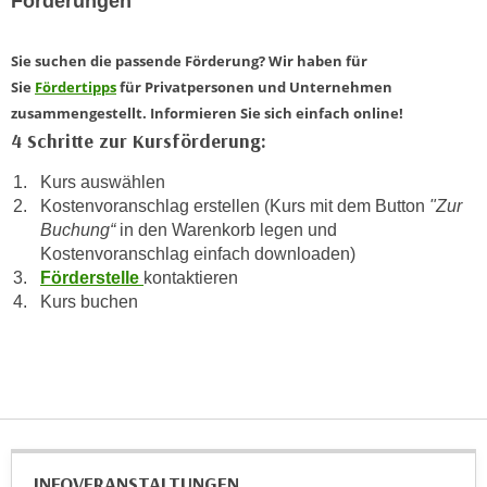
Förderungen
a
h
t
m
Sie suchen die passende Förderung? Wir haben für
e
e
Sie
Fördertipps
für Privatpersonen und Unternehmen
n
O
zusammengestellt. Informieren Sie sich einfach online!
a
n
4 Schritte zur Kursförderung:
u
l
c
i
Kurs auswählen
h
Kostenvoranschlag erstellen (Kurs mit dem Button
"Zur
n
a
Buchung“
in den Warenkorb legen und
e
n
Kostenvoranschlag einfach downloaden)
-
U
Förderstelle
kontaktieren
J
Kurs buchen
n
o
t
u
e
r
r
n
n
e
e
y
h
z
INFOVERANSTALTUNGEN
m