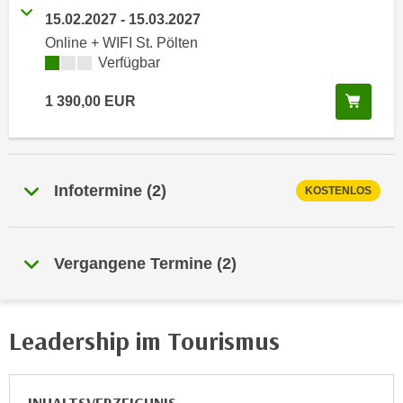
i
e
15.02.2027
-
15.03.2027
k
F
Online + WIFI St. Pölten
a
u
Kursverfügbarkeit:
Verfügbar
n
n
i
k
In de
1 390,00
EUR
s
t
c
i
h
o
e
n
Infotermine
(
2
)
KOSTENLOS
n
d
U
e
n
r
Vergangene Termine
(
2
)
t
W
e
e
r
b
n
Leadership im Tourismus
s
e
e
h
i
m
t