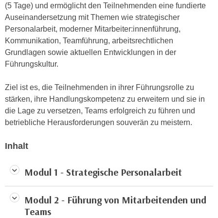
n
(5 Tage) und ermöglicht den Teilnehmenden eine fundierte
i
S
Auseinandersetzung mit Themen wie strategischer
c
i
Personalarbeit, moderner Mitarbeiter:innenführung,
h
e
Kommunikation, Teamführung, arbeitsrechtlichen
n
a
Grundlagen sowie aktuellen Entwicklungen in der
i
u
Führungskultur.
c
f
h
„
Ziel ist es, die Teilnehmenden in ihrer Führungsrolle zu
t
A
stärken, ihre Handlungskompetenz zu erweitern und sie in
d
l
die Lage zu versetzen, Teams erfolgreich zu führen und
e
l
betriebliche Herausforderungen souverän zu meistern.
m
e
D
a
Inhalt
a
k
t
z
Modul 1 - Strategische Personalarbeit
e
e
n
p
s
Modul 2 - Führung von Mitarbeitenden und
t
c
Teams
i