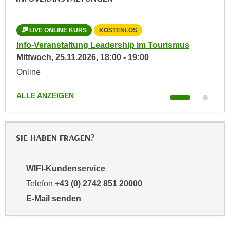
u
e
b
n
i
LIVE ONLINE KURS
KOSTENLOS
L
i
e
Info-Veranstaltung Leadership im Tourismus
Inf
n
t
Mittwoch,
25.11.2026
,
18:00
-
19:00
Mon
d
e
Online
Onl
e
n
n
,
ALLE ANZEIGEN
ALL
U
w
S
e
A
r
,
SIE HABEN FRAGEN?
d
b
e
e
n
WIFI-Kundenservice
i
w
Telefon
+43 (0) 2742 851 20000
w
e
e
E-Mail senden
i
l
an WIFI-Kundenservice: mailto:kundenservice@noe.w
t
c
e