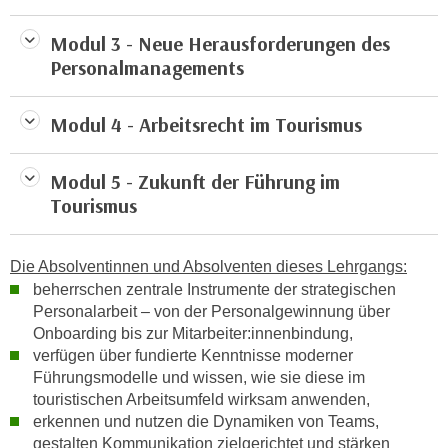
h
e
u
r
Modul 3 - Neue Herausforderungen des
t
e
Personalmanagements
z
n
a
“
Modul 4 - Arbeitsrecht im Tourismus
b
k
k
l
o
Modul 5 - Zukunft der Führung im
i
m
Tourismus
c
m
k
e
e
Die Absolventinnen und Absolventen dieses Lehrgangs:
n
n
beherrschen zentrale Instrumente der strategischen
z
,
Personalarbeit – von der Personalgewinnung über
w
v
Onboarding bis zur Mitarbeiter:innenbindung,
i
e
verfügen über fundierte Kenntnisse moderner
s
r
Führungsmodelle und wissen, wie sie diese im
c
w
touristischen Arbeitsumfeld wirksam anwenden,
h
erkennen und nutzen die Dynamiken von Teams,
e
e
gestalten Kommunikation zielgerichtet und stärken
n