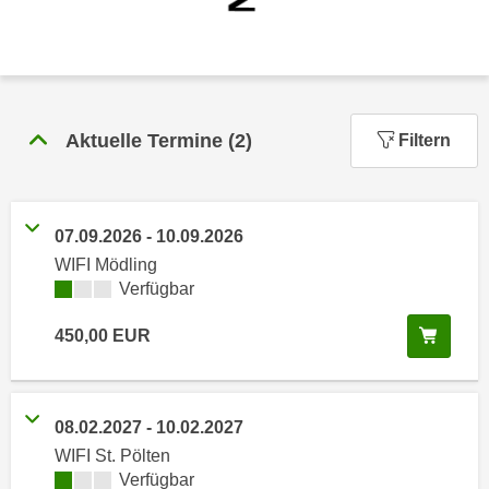
n
h
u
C
r
o
C
o
o
k
o
Aktuelle Termine
(
2
)
Filtern
i
k
e
i
s
e
v
07.09.2026
-
10.09.2026
s
o
WIFI Mödling
,
n
Kursverfügbarkeit:
Verfügbar
d
U
i
In de
450,00
EUR
S
e
-
f
a
ü
m
r
08.02.2027
-
10.02.2027
e
d
WIFI St. Pölten
r
i
Kursverfügbarkeit:
Verfügbar