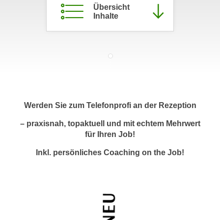
Übersicht
c
i
Inhalte
h
m
t
m
e
u
n
n
S
g
i
v
e
e
,
Werden Sie zum Telefonprofi an der Rezeption
r
d
w
– praxisnah, topaktuell und mit echtem Mehrwert
a
e
für Ihren Job!
s
n
s
Inkl. persönliches Coaching on the Job!
d
w
e
i
n
r
w
a
i
u
r
c