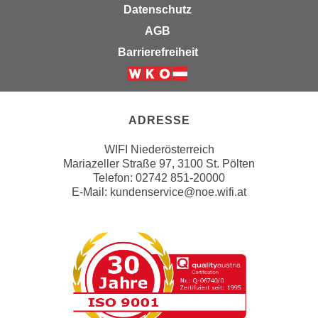
n
Datenschutz
b
p
e
AGB
e
r
Barrierefreiheit
r
h
s
i
Weiter zur Website der Wirts
o
n
n
a
ADRESSE
e
u
n
s
WIFI Niederösterreich
b
Mariazeller Straße 97, 3100 St. Pölten
e
e
Telefon: 02742 851-20000
i
E-Mail:
kundenservice@noe.wifi.at
z
n
o
e
g
a
e
n
n
g
e
e
n
n
D
e