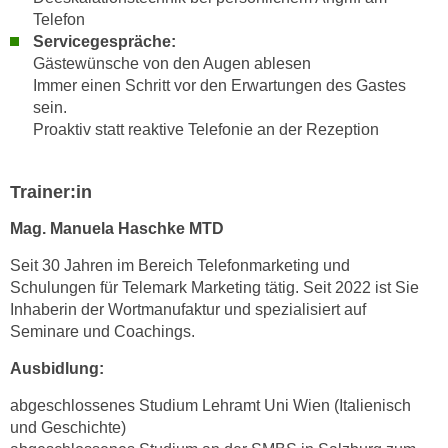
n
Telefon
d
E
Servicegespräche:
e
U
Gästewünsche von den Augen ablesen
n
Immer einen Schritt vor den Erwartungen des Gastes
-
w
sein.
U
i
Proaktiv statt reaktive Telefonie an der Rezeption
S
r
A
z
u
Trainer:in
i
n
e
Mag. Manuela Haschke MTD
t
l
e
o
Seit 30 Jahren im Bereich Telefonmarketing und
r
r
Schulungen für Telemark Marketing tätig. Seit 2022 ist Sie
w
Inhaberin der Wortmanufaktur und spezialisiert auf
i
o
Seminare und Coachings.
e
r
n
Ausbidlung:
f
t
e
abgeschlossenes Studium Lehramt Uni Wien (Italienisch
i
n
und Geschichte)
e
h