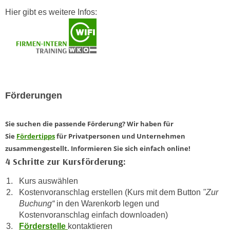
k
z
Hier gibt es weitere Infos:
i
w
e
e
-
c
S
k
e
e
t
n
z
u
Förderungen
u
n
n
d
Sie suchen die passende Förderung? Wir haben für
g
u
Sie
Fördertipps
für Privatpersonen und Unternehmen
z
m
zusammengestellt. Informieren Sie sich einfach online!
u
f
4 Schritte zur Kursförderung:
s
ü
t
r
Kurs auswählen
i
Kostenvoranschlag erstellen (Kurs mit dem Button
"Zur
S
m
Buchung“
in den Warenkorb legen und
i
m
Kostenvoranschlag einfach downloaden)
e
e
Förderstelle
kontaktieren
r