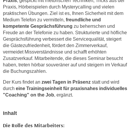
Praxis
, gespickt mit rhetorischen Techniken, Tricks aus der
n
i
Praxis, Hörbeispielen durch Mysterycalling und vielen
S
praktischen Übungen. Ziel ist es, Ihnen Sicherheit mit dem
c
i
Medium Telefon zu vermitteln,
freundliche und
h
e
kompetente Gesprächsführung
zu beherrschen und
n
a
Freude an der Telefonie zu haben. Strukturierte und höfliche
i
u
Gesprächsführung verbessert die Servicequalität, steigert
c
f
die Gästezufriedenheit, fördert den Zimmerverkauf,
h
„
vermeidet Missverständnisse und schafft erhöhten
t
A
Zusatzverkauf. Mitarbeitende, die dieses Seminar besucht
d
haben, treten hörbar souveräner auf und steigern im Verkauf
l
e
die Buchungszahlen.
l
m
e
Der Kurs findet an
zwei Tagen in Präsenz
statt und wird
D
a
durch
eine Trainingseinheit für praxisnahes individuelles
a
k
"Coaching" on the Job
, ergänzt.
t
z
e
e
n
Inhalt
p
s
t
Die Rolle des Mitarbeiters:
c
i