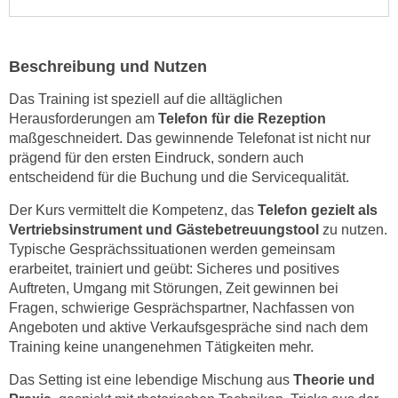
e
e
n
n
e
o
Beschreibung und Nutzen
i
t
n
Das Training ist speziell auf die alltäglichen
w
Herausforderungen am
Telefon für die Rezeption
s
e
maßgeschneidert. Das gewinnende Telefonat ist nicht nur
e
n
prägend für den ersten Eindruck, sondern auch
t
d
entscheidend für die Buchung und die Servicequalität.
z
i
e
Der Kurs vermittelt die Kompetenz, das
Telefon gezielt als
g
n
Vertriebsinstrument und Gästebetreuungstool
zu nutzen.
s
,
Typische Gesprächssituationen werden gemeinsam
i
erarbeitet, trainiert und geübt: Sicheres und positives
w
n
Auftreten, Umgang mit Störungen, Zeit gewinnen bei
e
d
Fragen, schwierige Gesprächspartner, Nachfassen von
l
.
Angeboten und aktive Verkaufsgespräche sind nach dem
c
W
Training keine unangenehmen Tätigkeiten mehr.
h
e
e
Das Setting ist eine lebendige Mischung aus
Theorie und
n
s