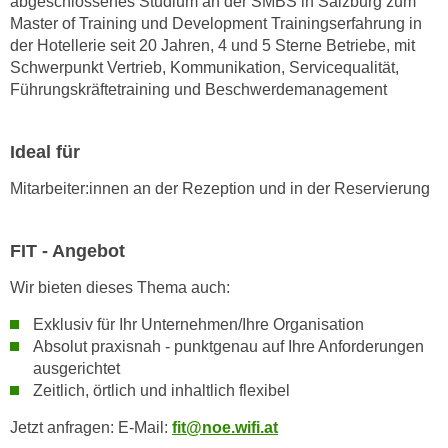
abgeschlossenes Studium an der SMBS in Salzburg zum
r
a
Master of Training und Development Trainingserfahrung in
t
der Hotellerie seit 20 Jahren, 4 und 5 Sterne Betriebe, mit
b
e
Schwerpunkt Vertrieb, Kommunikation, Servicequalität,
e
C
Führungskräftetraining und Beschwerdemanagement
n
o
.
o
W
Ideal für
k
e
i
Mitarbeiter:innen an der Rezeption und in der Reservierung
n
e
n
s
S
z
FIT - Angebot
i
u
e
Wir bieten dieses Thema auch:
A
d
n
Exklusiv für Ihr Unternehmen/Ihre Organisation
e
a
Absolut praxisnah - punktgenau auf Ihre Anforderungen
r
l
ausgerichtet
C
Zeitlich, örtlich und inhaltlich flexibel
y
o
s
Jetzt anfragen: E-Mail:
fit@noe.wifi.at
o
e