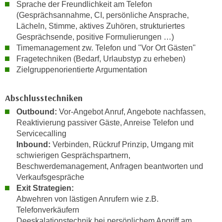
h
Sprache der Freundlichkeit am Telefon
e
(Gesprächsannahme, CI, persönliche Ansprache,
u
r
Lächeln, Stimme, aktives Zuhören, strukturiertes
t
e
Gesprächsende, positive Formulierungen …)
z
n
Timemanagement zw. Telefon und "Vor Ort Gästen"
a
“
Fragetechniken (Bedarf, Urlaubstyp zu erheben)
b
k
Zielgruppenorientierte Argumentation
k
l
o
i
Abschlusstechniken
m
c
m
Outbound:
Vor-Angebot Anruf, Angebote nachfassen,
k
e
Reaktivierung passiver Gäste, Anreise Telefon und
e
Servicecalling
n
n
Inbound:
Verbinden, Rückruf Prinzip, Umgang mit
z
,
schwierigen Gesprächspartnern,
w
v
Beschwerdemanagement, Anfragen beantworten und
i
e
Verkaufsgespräche
s
r
Exit Strategien:
c
w
Abwehren von lästigen Anrufern wie z.B.
h
e
Telefonverkäufern
e
Deeskalationstechnik bei persönlichem Angriff am
n