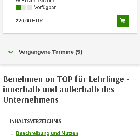
WIFI Neunkirchen
i
e
Kursverfügbarkeit:
Verfügbar
k
F
a
u
In de
220,00
EUR
n
n
i
k
s
t
c
i
Vergangene Termine
(
5
)
h
o
e
n
n
d
Benehmen on TOP für Lehrlinge -
U
e
n
innerhalb und außerhalb des
r
t
W
Unternehmens
e
e
r
b
n
s
INHALTSVERZEICHNIS
e
e
h
i
Beschreibung und Nutzen
m
t