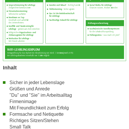
n
i
S
c
i
h
e
n
a
i
u
c
f
h
„
t
A
d
l
Inhalt
e
l
m
e
Sicher in jeder Lebenslage
D
a
Grüßen und Anrede
a
k
"Du" und "Sie" im Arbeitsalltag
t
z
Firmenimage
e
e
Mit Freundlichkeit zum Erfolg
n
p
Formsache und Netiquette
s
t
Richtiges Sitzen/Stehen
c
i
Small Talk