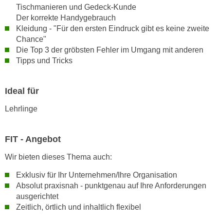
h
Tischmanieren und Gedeck-Kunde
e
u
Der korrekte Handygebrauch
r
t
Kleidung - "Für den ersten Eindruck gibt es keine zweite
e
z
Chance"
n
Die Top 3 der gröbsten Fehler im Umgang mit anderen
a
“
Tipps und Tricks
b
k
k
l
o
i
Ideal für
m
c
m
Lehrlinge
k
e
e
n
n
FIT - Angebot
z
,
w
Wir bieten dieses Thema auch:
v
i
e
Exklusiv für Ihr Unternehmen/Ihre Organisation
s
r
Absolut praxisnah - punktgenau auf Ihre Anforderungen
c
w
ausgerichtet
h
e
Zeitlich, örtlich und inhaltlich flexibel
e
n