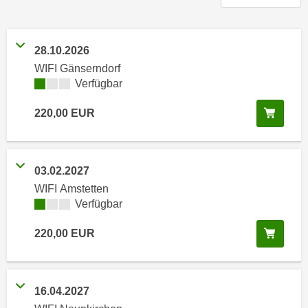
n
h
u
C
r
o
28.10.2026
C
o
WIFI Gänserndorf
o
k
Kursverfügbarkeit:
Verfügbar
o
i
k
In de
220,00
EUR
e
i
s
e
v
s
o
,
03.02.2027
n
d
WIFI Amstetten
U
i
Kursverfügbarkeit:
Verfügbar
S
e
-
In de
220,00
EUR
f
a
ü
m
r
e
d
16.04.2027
r
i