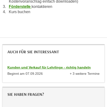
Kostenvoranschlag einfach downloaden)
r
a
Förderstelle
kontaktieren
t
b
Kurs buchen
e
e
C
n
o
.
o
W
k
e
i
n
e
AUCH FÜR SIE INTERESSANT
n
s
S
z
i
u
Kunden und Verkauf für Lehrlinge - richtig handeln
e
A
Beginnt am
07.09.2026
+ 3 weitere Termine
d
n
anzeigen
e
a
r
l
C
y
SIE HABEN FRAGEN?
o
s
o
e