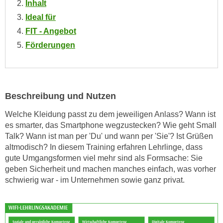
Inhalt
e
e
Ideal für
n
n
FIT - Angebot
e
o
i
Förderungen
t
n
w
s
e
e
n
t
d
Beschreibung und Nutzen
z
i
Welche Kleidung passt zu dem jeweiligen Anlass? Wann ist
e
g
es smarter, das Smartphone wegzustecken? Wie geht Small
n
s
Talk? Wann ist man per 'Du' und wann per 'Sie'? Ist Grüßen
,
i
altmodisch? In diesem Training erfahren Lehrlinge, dass
w
n
gute Umgangsformen viel mehr sind als Formsache: Sie
e
d
geben Sicherheit und machen manches einfach, was vorher
l
.
schwierig war - im Unternehmen sowie ganz privat.
c
W
h
e
e
n
s