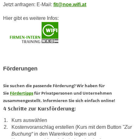
Jetzt anfragen: E-Mail:
fit@noe.wifi.at
n
d
E
e
Hier gibt es weitere Infos:
U
n
-
w
U
i
S
r
A
z
u
i
n
e
Förderungen
t
l
e
o
Sie suchen die passende Förderung? Wir haben für
r
r
Sie
Fördertipps
für Privatpersonen und Unternehmen
w
i
zusammengestellt. Informieren Sie sich einfach online!
o
e
4 Schritte zur Kursförderung:
r
n
f
t
Kurs auswählen
e
i
Kostenvoranschlag erstellen (Kurs mit dem Button
"Zur
n
e
Buchung“
in den Warenkorb legen und
h