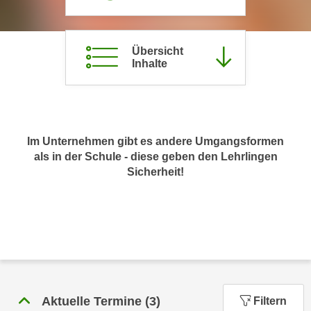
c
i
h
m
t
m
Übersicht
e
Inhalte
u
n
n
S
g
i
v
e
e
Im Unternehmen gibt es andere Umgangsformen
,
r
als in der Schule - diese geben den Lehrlingen
d
w
Sicherheit!
a
e
s
n
s
d
w
e
i
n
r
w
a
i
u
r
Aktuelle Termine
(
3
)
Filtern
c