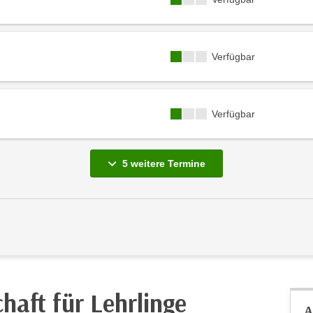
Kursverfügbarkeit:
Verfügbar
Kursverfügbarkeit:
Verfügbar
vergange
5 weitere
Termine
chaft für Lehrlinge
A