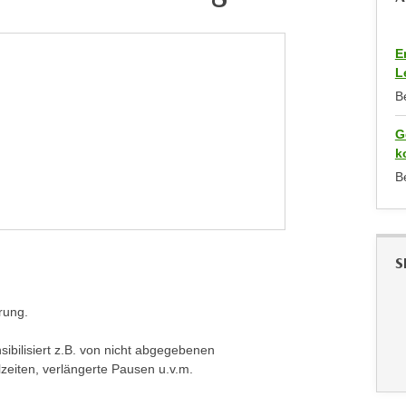
E
L
B
G
k
B
S
rung.
sibilisiert z.B. von nicht abgegebenen
lzeiten, verlängerte Pausen u.v.m.