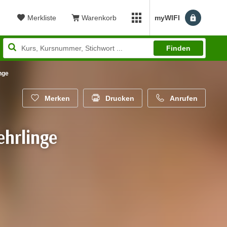
Merkliste
Warenkorb
myWIFI
Benutzerm
myWIFI Apps öffnen
Finden
inge
Merken
Drucken
Anrufen
ehrlinge