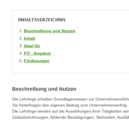
m
t
e
e
n
INHALTSVERZEICHNIS
n
e
o
i
Beschreibung und Nutzen
t
n
Inhalt
w
s
Ideal für
e
e
FIT - Angebot
n
t
d
Förderungen
z
i
e
g
n
s
,
i
Beschreibung und Nutzen
w
n
Die Lehrlinge erhalten Grundlagenwissen zur Unternehmensfüh
e
d
Sie hinterfragen den eigenen Beitrag zum Unternehmenserfolg.
l
.
Die Lehrlinge werden auf die Auswirkungen ihrer Tätigkeiten sen
c
W
Zeitaufzeichnungen, fehlende Bestätigungen, Stehzeiten, Ausfal
h
e
e