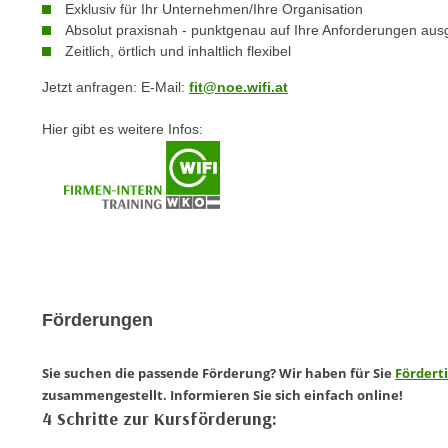
Exklusiv für Ihr Unternehmen/Ihre Organisation
e
n
Absolut praxisnah - punktgenau auf Ihre Anforderungen ausg
n
d
Zeitlich, örtlich und inhaltlich flexibel
E
e
U
Jetzt anfragen: E-Mail:
fit@noe.wifi.at
n
-
w
Hier gibt es weitere Infos:
U
i
S
r
A
z
u
i
n
e
t
l
e
o
r
r
Förderungen
w
i
o
e
r
Sie suchen die passende Förderung? Wir haben für Sie
Fördert
n
f
zusammengestellt. Informieren Sie sich einfach online!
t
4 Schritte zur Kursförderung:
e
i
n