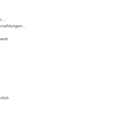
,...
nderzahlungen…
merin
rlich