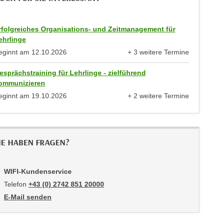
rfolgreiches Organisations- und Zeitmanagement für
ehrlinge
eginnt am
12.10.2026
+ 3 weitere Termine
anzeigen
esprächstraining für Lehrlinge - zielführend
ommunizieren
eginnt am
19.10.2026
+ 2 weitere Termine
anzeigen
IE HABEN FRAGEN?
WIFI-Kundenservice
Telefon
+43 (0) 2742 851 20000
E-Mail senden
an WIFI-Kundenservice: mailto:kundenservice@noe.wifi.at