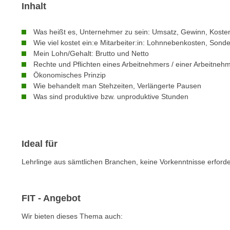
c
i
Inhalt
h
e
u
r
Was heißt es, Unternehmer zu sein: Umsatz, Gewinn, Kosten
t
e
Wie viel kostet ein:e Mitarbeiter:in: Lohnnebenkosten, So
z
Mein Lohn/Gehalt: Brutto und Netto
n
a
Rechte und Pflichten eines Arbeitnehmers / einer Arbeitneh
“
b
Ökonomisches Prinzip
k
Wie behandelt man Stehzeiten, Verlängerte Pausen
k
l
Was sind produktive bzw. unproduktive Stunden
o
i
m
c
m
k
e
e
Ideal für
n
n
z
Lehrlinge aus sämtlichen Branchen, keine Vorkenntnisse erforde
,
w
v
i
e
FIT - Angebot
s
r
c
w
Wir bieten dieses Thema auch:
h
e