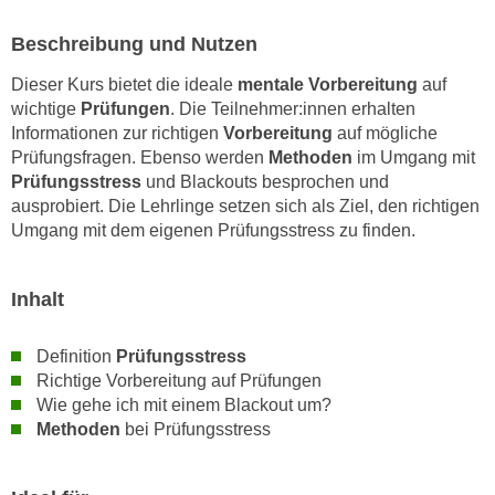
e
e
Beschreibung und Nutzen
n
n
e
o
Dieser Kurs bietet die ideale
mentale Vorbereitung
auf
i
t
wichtige
Prüfungen
. Die Teilnehmer:innen erhalten
n
w
Informationen zur richtigen
Vorbereitung
auf mögliche
s
Prüfungsfragen. Ebenso werden
Methoden
im Umgang mit
e
e
Prüfungsstress
und Blackouts besprochen und
n
t
ausprobiert. Die Lehrlinge setzen sich als Ziel, den richtigen
d
z
Umgang mit dem eigenen Prüfungsstress zu finden.
i
e
g
n
s
Inhalt
,
i
w
n
Definition
Prüfungsstress
e
d
Richtige Vorbereitung auf Prüfungen
l
.
Wie gehe ich mit einem Blackout um?
c
W
Methoden
bei Prüfungsstress
h
e
e
n
s