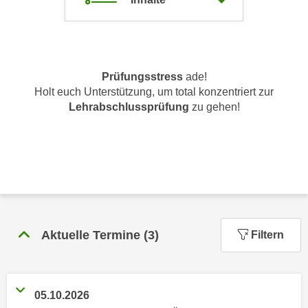
c
i
h
m
t
m
e
u
n
Prüfungsstress
ade!
n
Holt euch Unterstützung, um total konzentriert zur
S
g
Lehrabschlussprüfung
zu gehen!
i
v
e
e
,
r
d
w
a
e
s
n
s
d
w
e
Aktuelle Termine
(
3
)
Filtern
i
n
r
w
a
i
u
05.10.2026
r
c