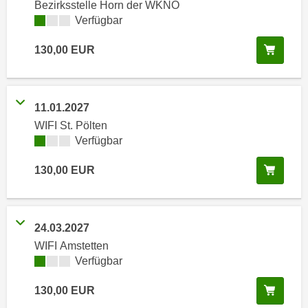
n
Bezirksstelle Horn der WKNÖ
h
Kursverfügbarkeit:
Verfügbar
u
C
r
o
In de
130,00
EUR
C
o
o
k
o
i
k
11.01.2027
e
i
WIFI St. Pölten
s
e
Kursverfügbarkeit:
Verfügbar
v
s
o
In de
,
130,00
EUR
n
d
U
i
S
e
24.03.2027
-
f
WIFI Amstetten
a
ü
Kursverfügbarkeit:
Verfügbar
m
r
e
d
In de
130,00
EUR
r
i