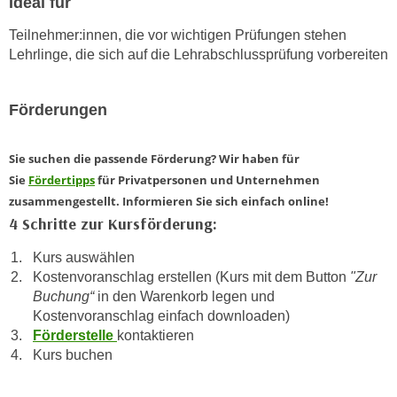
Ideal für
n
i
S
Teilnehmer:innen, die vor wichtigen Prüfungen stehen
c
i
Lehrlinge, die sich auf die Lehrabschlussprüfung vorbereiten
h
e
n
a
i
Förderungen
u
c
f
h
„
Sie suchen die passende Förderung? Wir haben für
t
A
Sie
Fördertipps
für Privatpersonen und Unternehmen
d
l
zusammengestellt. Informieren Sie sich einfach online!
e
l
4 Schritte zur Kursförderung:
m
e
D
Kurs auswählen
a
a
Kostenvoranschlag erstellen (Kurs mit dem Button
"Zur
k
Buchung“
in den Warenkorb legen und
t
z
Kostenvoranschlag einfach downloaden)
e
e
Förderstelle
kontaktieren
n
p
Kurs buchen
s
t
c
i