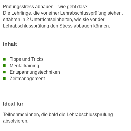
e
Prüfungsstress abbauen – wie geht das?
e
n
Die Lehrlinge, die vor einer Lehrabschlussprüfung stehen,
n
e
erfahren in 2 Unterrichtseinheiten, wie sie vor der
o
i
Lehrabschlussprüfung den Stress abbauen können.
t
n
w
s
e
Inhalt
e
n
t
d
Tipps und Tricks
z
i
Mentaltraining
e
g
Entspannungstechniken
n
s
Zeitmanagement
,
i
w
n
e
d
l
Ideal für
.
c
W
Teilnehmer/innen, die bald die Lehrabschlussprüfung
h
e
absolvieren.
e
n
s