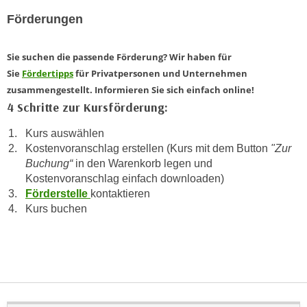
n
i
Förderungen
S
c
i
h
e
Sie suchen die passende Förderung? Wir haben für
n
a
Sie
Fördertipps
für Privatpersonen und Unternehmen
i
u
zusammengestellt. Informieren Sie sich einfach online!
c
f
4 Schritte zur Kursförderung:
h
„
t
Kurs auswählen
A
d
Kostenvoranschlag erstellen (Kurs mit dem Button
"Zur
l
Buchung“
in den Warenkorb legen und
e
l
Kostenvoranschlag einfach downloaden)
m
e
Förderstelle
kontaktieren
D
a
Kurs buchen
a
k
t
z
e
e
n
p
s
t
c
i