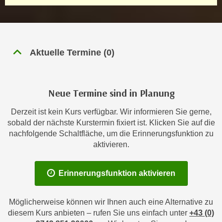
n
h
u
C
r
o
C
o
o
Aktuelle Termine
(
0
)
k
o
i
k
e
i
Neue Termine sind in Planung
s
e
v
s
Derzeit ist kein Kurs verfügbar. Wir informieren Sie gerne,
o
,
sobald der nächste Kurstermin fixiert ist. Klicken Sie auf die
n
nachfolgende Schaltfläche, um die Erinnerungsfunktion zu
d
U
aktivieren.
i
S
e
-
f
Erinnerungsfunktion aktivieren
a
ü
m
r
e
Möglicherweise können wir Ihnen auch eine Alternative zu
d
diesem Kurs anbieten – rufen Sie uns einfach unter
+43 (0)
r
i