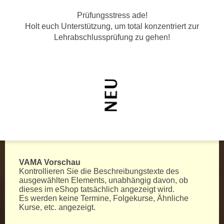
c
i
Prüfungsstress ade!
h
m
Holt euch Unterstützung, um total konzentriert zur
t
m
Lehrabschlussprüfung zu gehen!
e
u
n
n
S
g
i
v
e
e
,
r
d
w
a
e
s
n
s
d
VAMA Vorschau
w
e
Kontrollieren Sie die Beschreibungstexte des
i
n
ausgewählten Elements, unabhängig davon, ob
r
dieses im eShop tatsächlich angezeigt wird.
w
Es werden keine Termine, Folgekurse, Ähnliche
a
i
Kurse, etc. angezeigt.
u
r
c