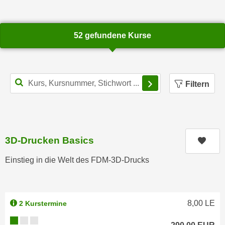
e
e
n
n
e
o
52 gefundene Kurse
i
t
n
w
s
e
Filterbereich schl
e
n
Filtern
t
d
z
i
e
g
n
s
3D-Drucken Basics
,
Kurs
i
w
n
Einstieg in die Welt des FDM-3D-Drucks
e
d
l
.
c
W
h
8,00
LE
2 Kurstermine
e
e
n
Kursverfügbarkeit:
s