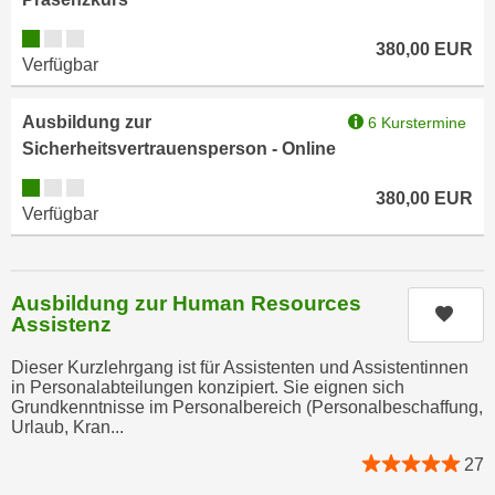
u
e
b
Kursverfügbarkeit:
380,00
EUR
n
i
Verfügbar
i
e
n
t
Ausbildung zur
6 Kurstermine
d
e
Sicherheitsvertrauensperson - Online
e
n
n
Kursverfügbarkeit:
,
380,00
EUR
U
Verfügbar
w
S
e
A
r
,
d
Ausbildung zur Human Resources
Kurs
b
Assistenz
e
e
n
Dieser Kurzlehrgang ist für Assistenten und Assistentinnen
i
w
in Personalabteilungen konzipiert. Sie eignen sich
w
e
Grundkenntnisse im Personalbereich (Personalbeschaffung,
e
Urlaub, Kran...
i
l
t
27
c
e