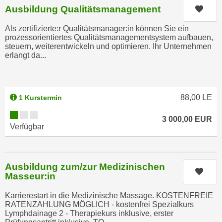
n
b
Ausbildung Qualitätsmanagement
Kurs
p
e
e
Als zertifizierte:r Qualitätsmanager:in können Sie ein
r
prozessorientiertes Qualitätsmanagementsystem aufbauen,
r
h
steuern, weiterentwickeln und optimieren. Ihr Unternehmen
s
i
erlangt da...
o
n
n
a
e
u
88,00
LE
1 Kurstermin
n
s
b
Kursverfügbarkeit:
e
3 000,00
EUR
e
i
Verfügbar
z
n
o
e
g
a
Ausbildung zum/zur Medizinischen
e
Kurs
n
Masseur:in
n
g
e
Karrierestart in die Medizinische Massage. KOSTENFREIE
e
RATENZAHLUNG MÖGLICH - kostenfrei Spezialkurs
n
n
Lymphdainage 2 - Therapiekurs inklusive, erster
D
e