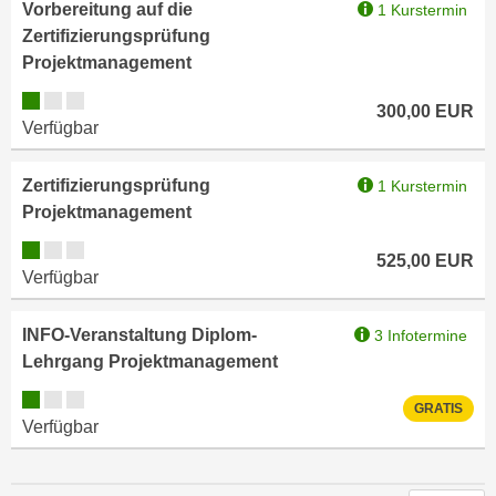
u
Vorbereitung auf die
1 Kurstermin
d
z
Zertifizierungsprüfung
i
e
Projektmanagement
e
i
Kursverfügbarkeit:
C
300,00
EUR
g
Verfügbar
o
e
o
n
k
Zertifizierungsprüfung
1 Kurstermin
.
i
Projektmanagement
U
e
m
Kursverfügbarkeit:
525,00
EUR
s
I
Verfügbar
e
h
r
n
INFO-Veranstaltung Diplom-
3 Infotermine
h
e
Lehrgang Projektmanagement
o
n
b
Kursverfügbarkeit:
d
GRATIS
e
Verfügbar
a
n
r
e
ü