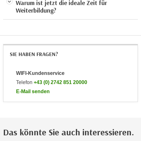
Warum ist jetzt die ideale Zeit für
n
h
Weiterbildung?
u
C
r
o
C
o
o
k
o
i
k
e
SIE HABEN FRAGEN?
i
s
e
v
s
WIFI-Kundenservice
o
,
Telefon
+43 (0) 2742 851 20000
n
d
U
E-Mail senden
i
S
an WIFI-Kundenservice: mailto:kundenservice@noe.w
e
-
f
a
ü
m
r
e
Das könnte Sie auch interessieren.
d
r
i