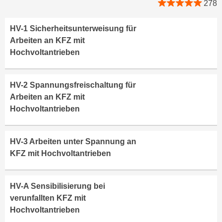
278
k
z
i
w
e
HV-1 Sicherheitsunterweisung für
e
-
Arbeiten an KFZ mit
c
S
Hochvoltantrieben
k
e
e
t
n
HV-2 Spannungsfreischaltung für
z
u
Arbeiten an KFZ mit
u
n
Hochvoltantrieben
n
d
g
u
z
m
HV-3 Arbeiten unter Spannung an
u
f
KFZ mit Hochvoltantrieben
s
ü
t
r
i
S
HV-A Sensibilisierung bei
m
i
verunfallten KFZ mit
m
e
Hochvoltantrieben
e
r