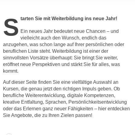
c
i
h
m
S
tarten Sie mit Weiterbildung ins neue Jahr!
t
m
e
u
Ein neues Jahr bedeutet neue Chancen – und
n
n
vielleicht auch den Wunsch, endlich das
S
g
anzugehen, was schon lange auf Ihrer persönlichen oder
i
v
beruflichen Liste steht. Weiterbildung ist einer der
e
e
sinnvollsten Vorsätze überhaupt: Sie bringt Sie weiter,
,
eröffnet neue Perspektiven und stärkt Sie für alles, was
r
d
kommt.
w
a
e
Auf dieser Seite finden Sie eine vielfältige Auswahl an
s
n
Kursen, die genau jetzt den richtigen Impuls geben. Ob
s
d
berufliche Weiterentwicklung, digitale Kompetenzen,
w
e
kreative Entfaltung, Sprachen, Persönlichkeitsentwicklung
i
n
oder das Erlernen ganz neuer Fähigkeiten – hier entdecken
r
Sie Angebote, die zu Ihren Zielen passen!
w
a
i
u
r
c