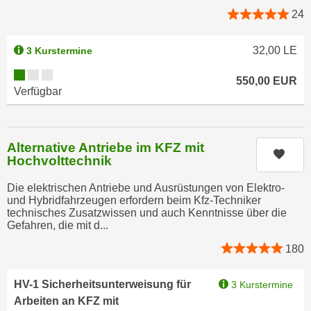
h
e
24
u
r
t
e
32,00
LE
3 Kurstermine
z
n
a
Kursverfügbarkeit:
“
550,00
EUR
b
Verfügbar
k
k
l
o
i
m
c
Alternative Antriebe im KFZ mit
Kurs
m
Hochvolttechnik
k
e
e
Die elektrischen Antriebe und Ausrüstungen von Elektro-
n
n
und Hybridfahrzeugen erfordern beim Kfz-Techniker
z
,
technisches Zusatzwissen und auch Kenntnisse über die
w
Gefahren, die mit d...
v
i
e
180
s
r
c
w
HV-1 Sicherheitsunterweisung für
3 Kurstermine
h
e
Arbeiten an KFZ mit
e
n