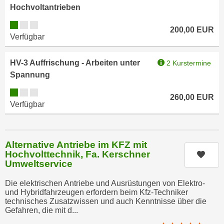
r
Hochvoltantrieben
a
t
b
Kursverfügbarkeit:
e
200,00
EUR
e
Verfügbar
C
n
o
.
HV-3 Auffrischung - Arbeiten unter
2 Kurstermine
o
W
Spannung
k
e
i
Kursverfügbarkeit:
n
260,00
EUR
e
Verfügbar
n
s
S
z
i
u
e
Alternative Antriebe im KFZ mit
A
Hochvolttechnik, Fa. Kerschner
Kurs
d
n
Umweltservice
e
a
r
Die elektrischen Antriebe und Ausrüstungen von Elektro-
l
C
und Hybridfahrzeugen erfordern beim Kfz-Techniker
y
technisches Zusatzwissen und auch Kenntnisse über die
o
s
Gefahren, die mit d...
o
e