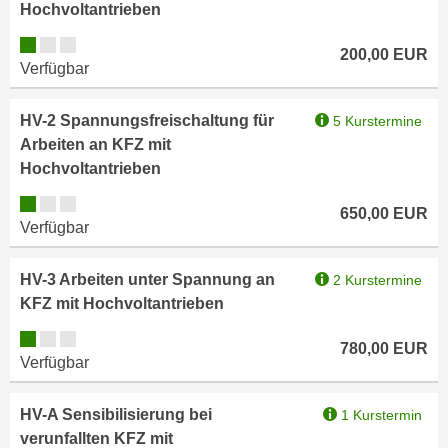
Hochvoltantrieben
n
d
E
Kursverfügbarkeit:
e
200,00
EUR
U
Verfügbar
n
-
w
U
i
HV-2 Spannungsfreischaltung für
5 Kurstermine
S
r
Arbeiten an KFZ mit
A
z
Hochvoltantrieben
u
i
Kursverfügbarkeit:
n
650,00
EUR
e
Verfügbar
t
l
e
o
r
HV-3 Arbeiten unter Spannung an
2 Kurstermine
r
w
KFZ mit Hochvoltantrieben
i
o
e
Kursverfügbarkeit:
780,00
EUR
r
n
Verfügbar
f
t
e
i
HV-A Sensibilisierung bei
1 Kurstermin
n
e
verunfallten KFZ mit
h