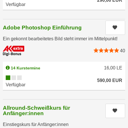
290,00
EUR
n
Verfügbar
i
S
c
i
h
e
Adobe Photoshop Einführung
n
Kurs
a
i
u
Ein gekonnt bearbeitetes Bild steht immer im Mittelpunkt!
c
f
h
„
40
t
A
d
l
16,00
LE
14 Kurstermine
e
l
m
Kursverfügbarkeit:
e
590,00
EUR
D
a
Verfügbar
a
k
t
z
e
e
Allround-Schweißkurs für
n
Kurs
p
Anfänger:innen
s
t
c
Einstiegskurs für Anfänger:innen
i