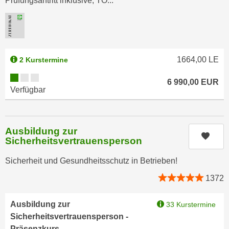
Prüfungsantritt inklusive, TO...
a
h
t
m
e
e
n
O
a
1664,00
LE
2 Kurstermine
n
u
l
Kursverfügbarkeit:
c
6 990,00
EUR
i
Verfügbar
h
n
a
e
n
-
Ausbildung zur
U
J
Kurs
Sicherheitsvertrauensperson
n
o
t
u
Sicherheit und Gesundheitsschutz in Betrieben!
e
r
1372
r
n
n
e
e
Ausbildung zur
33 Kurstermine
y
h
Sicherheitsvertrauensperson -
z
m
Präsenzkurs