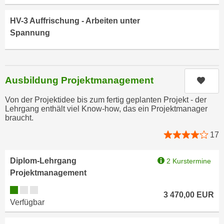
n
e
,
HV-3 Auffrischung - Arbeiten unter
l
g
Spannung
e
e
v
l
a
a
n
n
Ausbildung Projektmanagement
Kurs
t
g
e
Von der Projektidee bis zum fertig geplanten Projekt - der
e
I
Lehrgang enthält viel Know-how, das ein Projektmanager
n
braucht.
n
I
h
17
h
a
r
l
Diplom-Lehrgang
2 Kurstermine
e
t
Projektmanagement
d
e
u
Kursverfügbarkeit:
a
3 470,00
EUR
r
Verfügbar
n
c
z
h