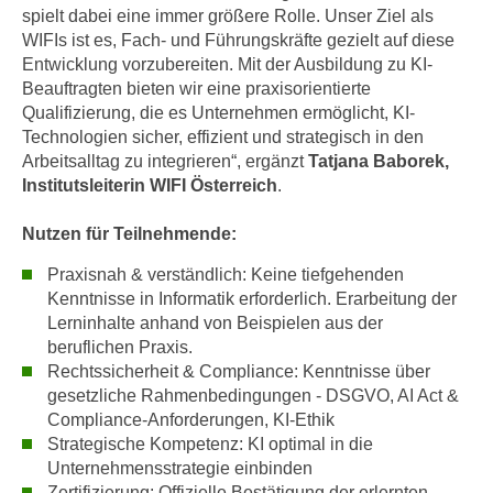
spielt dabei eine immer größere Rolle. Unser Ziel als
e
e
WIFIs ist es, Fach- und Führungskräfte gezielt auf diese
n
n
Entwicklung vorzubereiten. Mit der Ausbildung zu KI-
e
o
Beauftragten bieten wir eine praxisorientierte
i
t
Qualifizierung, die es Unternehmen ermöglicht, KI-
n
w
Technologien sicher, effizient und strategisch in den
s
e
Arbeitsalltag zu integrieren“, ergänzt
Tatjana Baborek,
e
n
Institutsleiterin WIFI Österreich
.
t
d
z
Nutzen für Teilnehmende:
i
e
g
Praxisnah & verständlich: Keine tiefgehenden
n
s
Kenntnisse in Informatik erforderlich. Erarbeitung der
,
i
Lerninhalte anhand von Beispielen aus der
w
n
beruflichen Praxis.
e
d
Rechtssicherheit & Compliance: Kenntnisse über
l
.
gesetzliche Rahmenbedingungen - DSGVO, AI Act &
c
Compliance-Anforderungen, KI-Ethik
W
h
Strategische Kompetenz: KI optimal in die
e
e
Unternehmensstrategie einbinden
n
s
Zertifizierung: Offizielle Bestätigung der erlernten