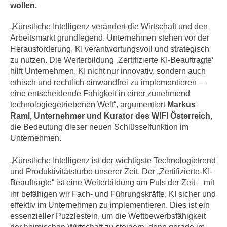
n
wollen.
h
u
C
„Künstliche Intelligenz verändert die Wirtschaft und den
r
o
Arbeitsmarkt grundlegend. Unternehmen stehen vor der
C
o
Herausforderung, KI verantwortungsvoll und strategisch
o
zu nutzen. Die Weiterbildung ‚Zertifizierte KI-Beauftragte‘
k
o
hilft Unternehmen, KI nicht nur innovativ, sondern auch
i
k
ethisch und rechtlich einwandfrei zu implementieren –
e
i
eine entscheidende Fähigkeit in einer zunehmend
s
e
technologiegetriebenen Welt“, argumentiert
Markus
v
s
Raml, Unternehmer und Kurator des WIFI Österreich
,
o
,
die Bedeutung dieser neuen Schlüsselfunktion im
n
d
Unternehmen.
U
i
S
„Künstliche Intelligenz ist der wichtigste Technologietrend
e
-
und Produktivitätsturbo unserer Zeit. Der „Zertifizierte-KI-
f
a
Beauftragte“ ist eine Weiterbildung am Puls der Zeit – mit
ü
ihr befähigen wir Fach- und Führungskräfte, KI sicher und
m
r
effektiv im Unternehmen zu implementieren. Dies ist ein
e
d
essenzieller Puzzlestein, um die Wettbewerbsfähigkeit
r
i