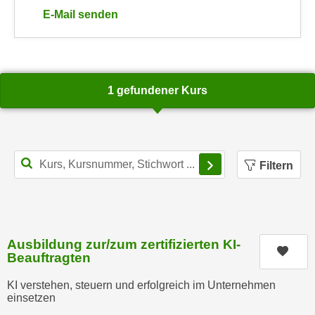
r
E-Mail senden
a
t
an WIFI-Kundenservice: mailto:kundenservice@noe.
b
e
e
C
n
o
.
o
1 gefundener Kurs
W
k
e
i
n
e
n
s
Filterbereich schl
Filtern
S
z
i
u
e
A
d
n
e
a
Ausbildung zur/zum zertifizierten KI-
Kurs
r
Beauftragten
l
C
y
KI verstehen, steuern und erfolgreich im Unternehmen
o
s
einsetzen
o
e