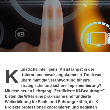
c
i
h
m
t
m
e
u
n
n
S
g
i
v
e
e
,
r
d
w
a
e
K
s
ünstliche Intelligenz (KI) ist längst in der
n
s
Unternehmenswelt angekommen. Doch wer
d
übernimmt die Verantwortung für ihre
w
e
strategische und sichere Implementierung?
i
n
Mit dem neuen Lehrgang „Zertifizierte KI-Beauftragte“
r
w
bieten die WIFIs eine praxisnahe und fundierte
a
i
Weiterbildung für Fach- und Führungskräfte, die KI-
u
r
Projekte professionell koordinieren und begleiten
c