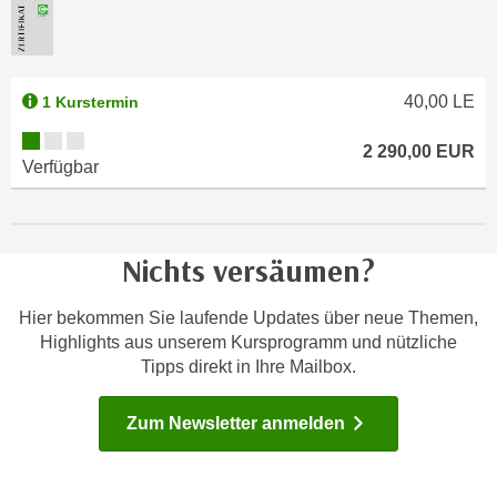
k
z
i
w
e
e
-
c
40,00
LE
1 Kurstermin
S
k
Kursverfügbarkeit:
e
e
2 290,00
EUR
Verfügbar
t
n
z
u
u
n
n
d
Nichts versäumen?
g
u
z
m
Hier bekommen Sie laufende Updates über neue Themen,
u
f
Highlights aus unserem Kursprogramm und nützliche
s
ü
Tipps direkt in Ihre Mailbox.
t
r
i
S
Zum Newsletter anmelden
m
i
m
e
e
r