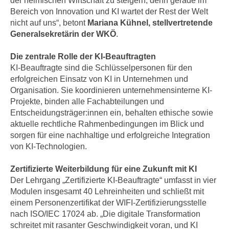
der heimischen Wirtschaft zu steigern, denn gerade im
i
e
Bereich von Innovation und KI wartet der Rest der Welt
k
F
nicht auf uns“, betont
Mariana Kühnel, stellvertretende
a
u
Generalsekretärin der WKÖ
.
n
n
i
Die zentrale Rolle der KI-Beauftragten
k
s
KI-Beauftragte sind die Schlüsselpersonen für den
t
c
erfolgreichen Einsatz von KI in Unternehmen und
i
h
Organisation. Sie koordinieren unternehmensinterne KI-
o
Projekte, binden alle Fachabteilungen und
e
n
Entscheidungsträger:innen ein, behalten ethische sowie
n
d
aktuelle rechtliche Rahmenbedingungen im Blick und
U
e
sorgen für eine nachhaltige und erfolgreiche Integration
n
r
von KI-Technologien.
t
W
e
e
Zertifizierte Weiterbildung für eine Zukunft mit KI
r
b
Der Lehrgang „Zertifizierte KI-Beauftragte“ umfasst in vier
n
Modulen insgesamt 40 Lehreinheiten und schließt mit
s
e
einem Personenzertifikat der WIFI-Zertifizierungsstelle
e
h
nach ISO/IEC 17024 ab. „Die digitale Transformation
i
m
schreitet mit rasanter Geschwindigkeit voran, und KI
t