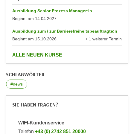
anzeigen
n
d
Ausbildung Senior Prozess Manager:in
E
e
Beginnt am
14.04.2027
U
n
-
w
Ausbildung zum / zur Barrierefreiheitsbeauftragte:n
U
i
Beginnt am
15.10.2026
+ 1 weiterer Termin
S
r
anzeigen
A
z
anzeigen
u
ALLE NEUEN KURSE
i
n
e
t
l
SCHLAGWÖRTER
e
o
r
#news
r
w
i
o
e
SIE HABEN FRAGEN?
r
n
f
t
e
i
WIFI-Kundenservice
n
e
Telefon
+43 (0) 2742 851 20000
h