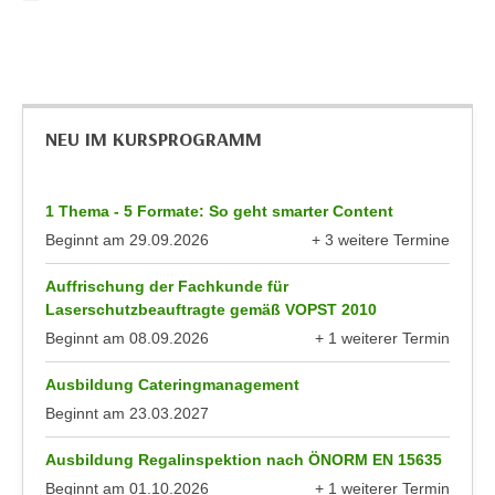
h
e
u
r
t
e
z
n
a
“
NEU IM KURSPROGRAMM
b
k
k
l
o
i
1 Thema - 5 Formate: So geht smarter Content
m
c
Beginnt am
29.09.2026
+ 3 weitere Termine
m
k
anzeigen
e
e
Auffrischung der Fachkunde für
n
n
Laserschutzbeauftragte gemäß VOPST 2010
z
,
Beginnt am
08.09.2026
+ 1 weiterer Termin
w
anzeigen
v
i
Ausbildung Cateringmanagement
e
s
Beginnt am
23.03.2027
r
c
w
h
Ausbildung Regalinspektion nach ÖNORM EN 15635
e
e
Beginnt am
01.10.2026
+ 1 weiterer Termin
n