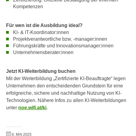
n
Kompetenzen
i
S
c
i
h
e
Für wen ist die Ausbildung ideal?
n
a
KI- & IT-Koordinator:innen
i
u
Projektverantwortliche bzw. -manager:innen
c
Führungskräfte und Innovationsmanager:innen
f
h
Unternehmensberater:innen
„
t
A
d
l
Jetzt KI-Weiterbildung buchen
e
l
Mit der Weiterbildung „Zertifizierte KI-Beauftragte“ legen
m
e
Unternehmen den entscheidenden Grundstein für eine
D
a
erfolgreiche, sichere und nachhaltige Nutzung von KI-
a
k
Technologien. Nähere Infos zu allen KI-Weiterbildungen
t
z
unter
noe.wifi.at/ki
.
e
e
n
p
s
t
c
i
6. MAI 2025