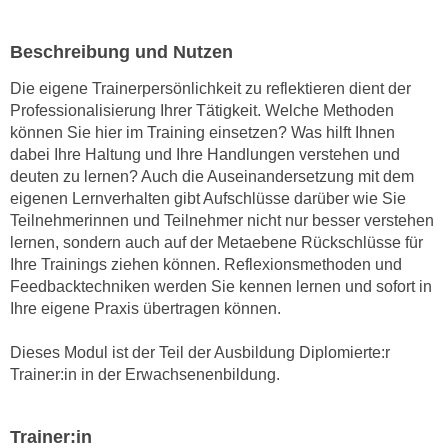
e
e
n
n
Beschreibung und Nutzen
e
o
i
Die eigene Trainerpersönlichkeit zu reflektieren dient der
t
Professionalisierung Ihrer Tätigkeit. Welche Methoden
n
w
können Sie hier im Training einsetzen? Was hilft Ihnen
s
e
dabei Ihre Haltung und Ihre Handlungen verstehen und
e
n
deuten zu lernen? Auch die Auseinandersetzung mit dem
t
d
eigenen Lernverhalten gibt Aufschlüsse darüber wie Sie
z
i
Teilnehmerinnen und Teilnehmer nicht nur besser verstehen
e
g
lernen, sondern auch auf der Metaebene Rückschlüsse für
n
s
Ihre Trainings ziehen können. Reflexionsmethoden und
,
Feedbacktechniken werden Sie kennen lernen und sofort in
i
w
Ihre eigene Praxis übertragen können.
n
e
d
l
Dieses Modul ist der Teil der Ausbildung Diplomierte:r
.
Trainer:in in der Erwachsenenbildung.
c
W
h
e
e
n
Trainer:in
s