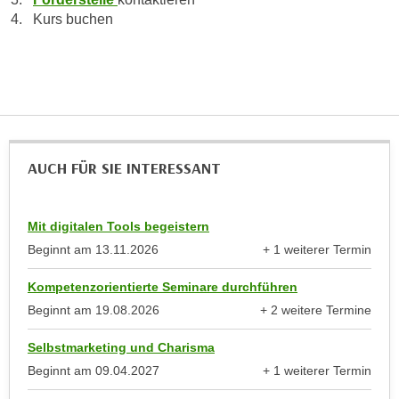
k
z
Kurs buchen
i
w
e
e
-
c
S
k
e
e
t
n
z
u
AUCH FÜR SIE INTERESSANT
u
n
n
d
g
Mit digitalen Tools begeistern
u
z
m
Beginnt am
13.11.2026
+ 1 weiterer Termin
u
anzeigen
f
s
Kompetenzorientierte Seminare durchführen
ü
t
Beginnt am
19.08.2026
+ 2 weitere Termine
r
i
anzeigen
S
Selbstmarketing und Charisma
m
i
m
Beginnt am
09.04.2027
+ 1 weiterer Termin
e
anzeigen
e
r