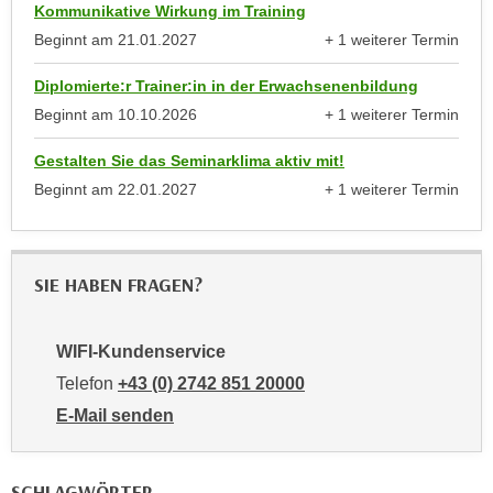
Kommunikative Wirkung im Training
n
e
Beginnt am
21.01.2027
+ 1 weiterer Termin
,
l
anzeigen
g
e
Diplomierte:r Trainer:in in der Erwachsenenbildung
e
v
Beginnt am
10.10.2026
+ 1 weiterer Termin
l
a
anzeigen
a
n
Gestalten Sie das Seminarklima aktiv mit!
n
t
Beginnt am
22.01.2027
+ 1 weiterer Termin
g
e
anzeigen
e
I
n
n
I
SIE HABEN FRAGEN?
h
h
a
r
l
WIFI-Kundenservice
e
t
Telefon
+43 (0) 2742 851 20000
d
e
u
E-Mail senden
a
r
an WIFI-Kundenservice: mailto:kundenservice@noe.w
n
c
z
SCHLAGWÖRTER
h