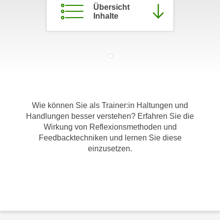
Übersicht
c
i
Inhalte
h
m
t
m
e
u
n
n
S
g
i
v
e
e
,
Wie können Sie als Trainer:in Haltungen und
r
d
Handlungen besser verstehen? Erfahren Sie die
w
a
Wirkung von Reflexionsmethoden und
e
s
Feedbacktechniken und lernen Sie diese
n
einzusetzen.
s
d
w
e
i
n
r
w
a
i
u
r
c