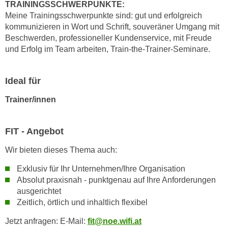
TRAININGSSCHWERPUNKTE:
n
d
Meine Trainingsschwerpunkte sind: gut und erfolgreich
E
e
kommunizieren in Wort und Schrift, souveräner Umgang mit
U
n
Beschwerden, professioneller Kundenservice, mit Freude
-
w
und Erfolg im Team arbeiten, Train-the-Trainer-Seminare.
U
i
S
r
Ideal für
A
z
u
i
Trainer/innen
n
e
t
l
e
FIT - Angebot
o
r
r
Wir bieten dieses Thema auch:
w
i
o
Exklusiv für Ihr Unternehmen/Ihre Organisation
e
r
Absolut praxisnah - punktgenau auf Ihre Anforderungen
n
f
ausgerichtet
t
Zeitlich, örtlich und inhaltlich flexibel
e
i
n
e
Jetzt anfragen: E-Mail:
fit@noe.wifi.at
h