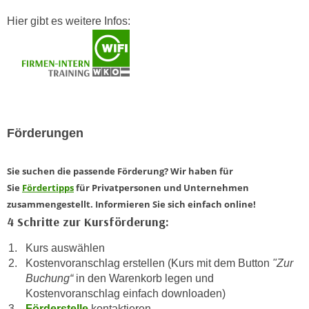
r
a
Hier gibt es weitere Infos:
t
b
e
e
C
n
o
.
o
W
k
e
i
n
Förderungen
e
n
s
S
z
Sie suchen die passende Förderung? Wir haben für
i
u
Sie
Fördertipps
für Privatpersonen und Unternehmen
e
A
zusammengestellt. Informieren Sie sich einfach online!
d
n
4 Schritte zur Kursförderung:
e
a
r
Kurs auswählen
l
Kostenvoranschlag erstellen (Kurs mit dem Button
"Zur
C
y
Buchung“
in den Warenkorb legen und
o
s
Kostenvoranschlag einfach downloaden)
o
e
Förderstelle
kontaktieren