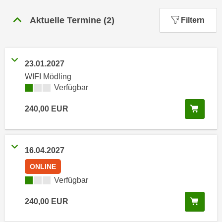
n
h
u
Aktuelle Termine
(
2
)
Filtern
C
r
o
C
o
o
k
o
23.01.2027
i
k
WIFI Mödling
e
i
Kursverfügbarkeit:
Verfügbar
s
e
v
In de
240,00
EUR
s
o
,
n
d
U
i
16.04.2027
S
e
-
ONLINE
f
a
Kursverfügbarkeit:
Verfügbar
ü
m
r
In de
240,00
EUR
e
d
r
i