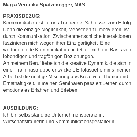
h
e
Mag.a Veronika Spatzenegger, MAS
u
r
PRAXISBEZUG:
t
e
Kommunikation ist für uns Trainer der Schlüssel zum Erfolg.
z
n
Denn die einzige Möglichkeit, Menschen zu motivieren, ist
a
“
durch Kommunikation. Zwischenmenschliche Interaktionen
b
k
faszinieren mich wegen ihrer Einzigartigkeit. Eine
k
l
wertorientierte Kommunikation bildet für mich die Basis von
o
i
lebendigen und tragfähigen Beziehungen.
m
An meinem Beruf liebe ich die kreative Dynamik, die sich in
c
m
einer Trainingsgruppe entwickelt. Erfolgsgeheimnis meiner
k
e
Arbeit ist die richtige Mischung aus Kreativität, Humor und
e
n
Ernsthaftigkeit. In meinen Seminaren passiert Lernen durch
n
emotionales Erfahren und Erleben.
z
,
w
v
i
e
AUSBILDUNG:
s
r
Ich bin selbstständige Unternehmensberaterin,
c
Wirtschaftstrainerin und Kommunikationsgestalterin.
w
h
e
e
n