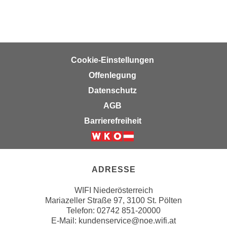
n
b
p
e
e
r
r
h
s
i
Cookie-Einstellungen
o
n
Offenlegung
n
a
e
Datenschutz
u
n
s
AGB
b
e
Barrierefreiheit
e
i
z
n
Weiter zur Website der Wirts
o
e
g
a
ADRESSE
e
n
n
g
WIFI Niederösterreich
e
Mariazeller Straße 97, 3100 St. Pölten
e
n
Telefon: 02742 851-20000
n
E-Mail:
kundenservice@noe.wifi.at
D
e