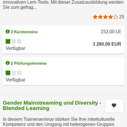
k
innovativen Lern-Tools. Mit dieser Zusatzausbildung werden
z
Sie zum gefrag...
i
w
e
25
e
-
c
S
k
152,00
LE
2 Kurstermine
e
e
Kursverfügbarkeit:
t
3 280,00
EUR
n
Verfügbar
z
u
u
n
n
2 Prüfungstermine
d
g
u
Kursverfügbarkeit:
z
m
Verfügbar
u
f
s
ü
t
r
Gender Mainstreaming und Diversity -
i
Kurs
S
Blended Learning
m
i
m
In diesem Trainerseminar stärken Sie Ihre interkulturelle
e
Kompetenz und den Umgang mit heterogenen Gruppen
e
r