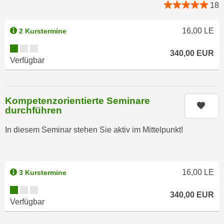
18
a
h
t
m
16,00
LE
2 Kurstermine
e
e
n
Kursverfügbarkeit:
O
340,00
EUR
a
n
Verfügbar
u
l
c
i
h
n
Kompetenzorientierte Seminare
a
Kurs
e
durchführen
n
-
U
In diesem Seminar stehen Sie aktiv im Mittelpunkt!
J
n
o
t
u
e
r
16,00
LE
3 Kurstermine
r
n
n
Kursverfügbarkeit:
e
340,00
EUR
e
Verfügbar
y
h
z
m