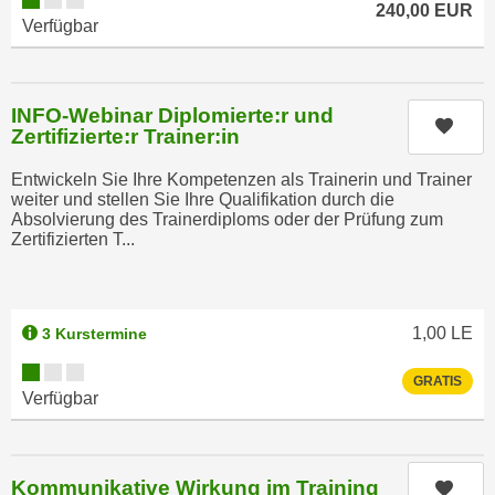
u
240,00
EUR
d
Verfügbar
z
i
e
e
i
C
INFO-Webinar Diplomierte:r und
g
Kurs
o
Zertifizierte:r Trainer:in
e
o
n
Entwickeln Sie Ihre Kompetenzen als Trainerin und Trainer
k
.
weiter und stellen Sie Ihre Qualifikation durch die
i
Absolvierung des Trainerdiploms oder der Prüfung zum
U
e
Zertifizierten T...
m
s
I
e
h
r
n
1,00
LE
3 Kurstermine
h
e
o
Kursverfügbarkeit:
n
GRATIS
b
Verfügbar
d
e
a
n
r
e
ü
Kommunikative Wirkung im Training
Kurs