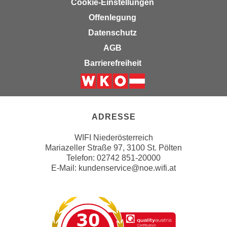
Cookie-Einstellungen
h
r
e
Offenlegung
e
n
C
Datenschutz
I
o
AGB
h
o
Barrierefreiheit
r
k
e
i
D
e
Weiter zur Website der Wirts
a
s
t
ADRESSE
f
e
ü
n
WIFI Niederösterreich
r
Mariazeller Straße 97, 3100 St. Pölten
k
M
Telefon: 02742 851-20000
e
a
E-Mail:
kundenservice@noe.wifi.at
i
r
n
k
e
e
m
t
d
i