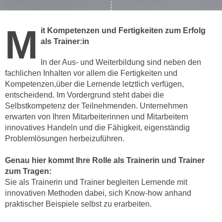
c
i
h
m
M
it Kompetenzen und Fertigkeiten zum Erfolg
t
m
als Trainer:in
e
u
n
n
In der Aus- und Weiterbildung sind neben den
S
g
fachlichen Inhalten vor allem die Fertigkeiten und
i
v
Kompetenzen,über die Lernende letztlich verfügen,
e
e
entscheidend. Im Vordergrund steht dabei die
,
Selbstkompetenz der Teilnehmenden. Unternehmen
r
d
erwarten von Ihren Mitarbeiterinnen und Mitarbeitern
w
a
innovatives Handeln und die Fähigkeit, eigenständig
e
s
Problemlösungen herbeizuführen.
n
s
d
Genau hier kommt Ihre Rolle als Trainerin und Trainer
w
e
zum Tragen:
i
n
Sie als Trainerin und Trainer begleiten Lernende mit
r
w
innovativen Methoden dabei, sich Know-how anhand
a
i
praktischer Beispiele selbst zu erarbeiten.
u
r
c