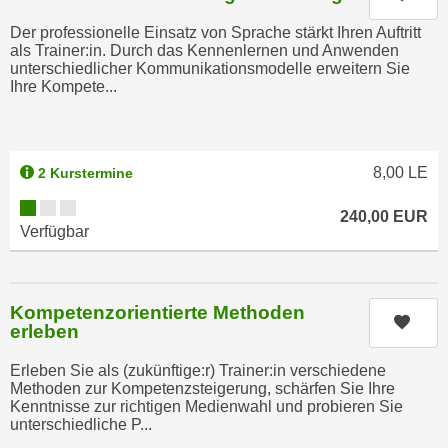
n
b
p
Der professionelle Einsatz von Sprache stärkt Ihren Auftritt
e
als Trainer:in. Durch das Kennenlernen und Anwenden
e
r
unterschiedlicher Kommunikationsmodelle erweitern Sie
r
h
Ihre Kompete...
s
i
o
n
n
a
8,00
LE
2 Kurstermine
e
u
n
Kursverfügbarkeit:
s
240,00
EUR
b
e
Verfügbar
e
i
z
n
o
e
Kompetenzorientierte Methoden
g
Kurs
a
erleben
e
n
n
Erleben Sie als (zukünftige:r) Trainer:in verschiedene
g
Methoden zur Kompetenzsteigerung, schärfen Sie Ihre
e
e
Kenntnisse zur richtigen Medienwahl und probieren Sie
n
n
unterschiedliche P...
D
e