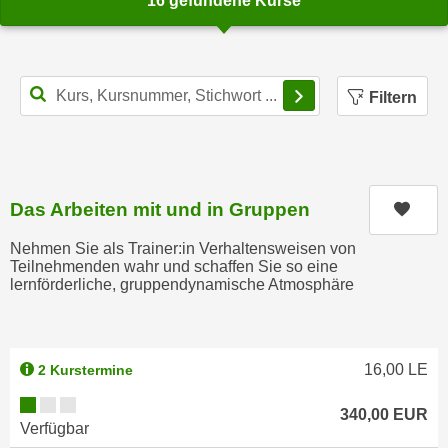
16 gefundene Kurse
n
d
E
e
U
n
Filterbereich schl
-
w
Filtern
U
i
S
r
A
z
u
i
n
Das Arbeiten mit und in Gruppen
Kurs
e
t
l
Nehmen Sie als Trainer:in Verhaltensweisen von
e
o
Teilnehmenden wahr und schaffen Sie so eine
r
lernförderliche, gruppendynamische Atmosphäre
r
w
i
o
e
r
n
16,00
LE
2 Kurstermine
f
t
e
Kursverfügbarkeit:
i
340,00
EUR
n
Verfügbar
e
h