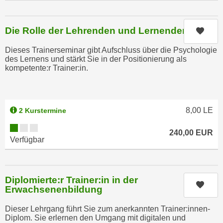
r
a
t
b
e
Die Rolle der Lehrenden und Lernenden
Kurs
e
C
n
Dieses Trainerseminar gibt Aufschluss über die Psychologie
o
des Lernens und stärkt Sie in der Positionierung als
.
o
kompetente:r Trainer:in.
W
k
e
i
n
e
n
8,00
LE
s
2 Kurstermine
S
z
Kursverfügbarkeit:
i
240,00
EUR
u
Verfügbar
e
A
d
n
e
a
r
Diplomierte:r Trainer:in in der
l
Kurs
Erwachsenenbildung
C
y
o
s
Dieser Lehrgang führt Sie zum anerkannten Trainer:innen-
o
Diplom. Sie erlernen den Umgang mit digitalen und
e