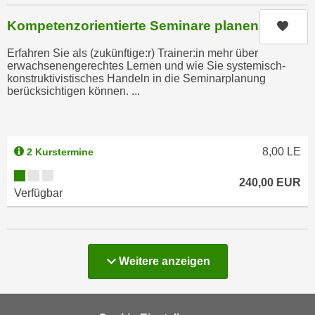
u
e
b
Kompetenzorientierte Seminare planen
Kurs
n
i
i
Erfahren Sie als (zukünftige:r) Trainer:in mehr über
e
erwachsenengerechtes Lernen und wie Sie systemisch-
n
t
konstruktivistisches Handeln in die Seminarplanung
d
e
berücksichtigen können. ...
e
n
n
,
U
w
S
8,00
LE
2 Kurstermine
e
A
r
Kursverfügbarkeit:
240,00
EUR
,
d
Verfügbar
b
e
e
n
i
w
w
e
Kurse
Weitere
anzeigen
e
i
l
t
c
e