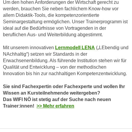
n
Um den hohen Anforderungen der Wirtschaft gerecht zu
h
werden, brauchen Sie neben fachlichem Know-how vor
u
C
allem Didaktik-Tools, die kompetenzorientierte
r
o
Seminargestaltung ermöglichen. Unser Trainerprogramm ist
C
o
ideal auf die Bedürfnisse von Vortragenden in der
o
beruflichen Aus- und Weiterbildung abgestimmt.
k
o
i
k
Mit unserem innovativen
Lernmodell LENA
(„LEbendig und
e
i
NAchhaltig“) setzen wir Standards in der
s
e
Erwachsenenbildung. Als führende Institution stehen wir für
v
s
Qualität und Entwicklung – von der methodischen
o
,
Innovation bis hin zur nachhaltigen Kompetenzentwicklung.
n
d
U
Sie sind Fachexpertin oder Fachexperte und wollen Ihr
i
S
Wissen an Kursteilnehmende weitergeben?
e
-
Das WIFI NÖ ist stetig auf der Suche nach neuen
f
a
Trainer:innen!
>> Mehr erfahren
ü
m
r
e
d
r
i