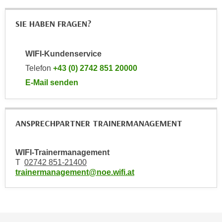
i
e
k
F
SIE HABEN FRAGEN?
a
u
n
n
i
WIFI-Kundenservice
k
s
t
Telefon
+43 (0) 2742 851 20000
c
i
E-Mail senden
h
o
an WIFI-Kundenservice: mailto:kundenservice@noe.w
e
n
n
d
ANSPRECHPARTNER TRAINERMANAGEMENT
U
e
n
r
t
W
WIFI-Trainermanagement
e
e
T
02742 851-21400
r
trainermanagement@noe.wifi.at
b
n
s
e
e
h
i
m
t