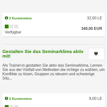
n
e
,
l
g
e
32,00
LE
2 Kurstermine
e
v
Kursverfügbarkeit:
l
a
340,00
EUR
Verfügbar
a
n
n
t
g
e
e
Gestalten Sie das Seminarklima aktiv
I
Kurs
n
mit!
n
I
h
Als Trainer:in gestalten Sie aktiv das Seminarklima. Lernen
h
a
Sie aus der Vielfalt von Methoden die richtige zu wählen, um
r
Konflikte zu lösen, Gruppen zu steuern und schwierige
l
e
Situ...
t
d
e
u
a
r
n
8,00
LE
2 Kurstermine
c
z
Kursverfügbarkeit:
h